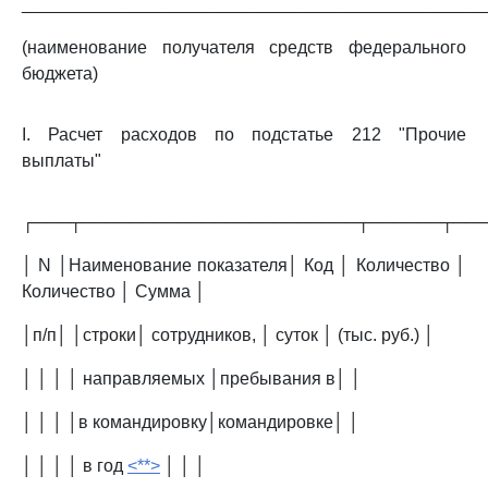
_______________________________________________
(наименование получателя средств федерального
бюджета)
I. Расчет расходов по подстатье 212 "Прочие
выплаты"
┌───┬───────────────────────┬──────┬──
│ N │Наименование показателя│ Код │ Количество │
Количество │ Сумма │
│п/п│ │строки│ сотрудников, │ суток │ (тыс. руб.) │
│ │ │ │ направляемых │пребывания в│ │
│ │ │ │в командировку│командировке│ │
│ │ │ │ в год
<**>
│ │ │