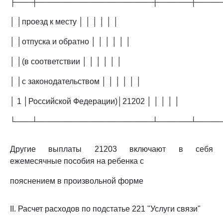
├───┼─────────────────────┼──────┼────
│ │проезд к месту │ │ │ │ │ │
│ │отпуска и обратно │ │ │ │ │ │
│ │(в соответствии │ │ │ │ │ │
│ │с законодательством │ │ │ │ │ │
│ 1 │Российской Федерации)│21202 │ │ │ │ │
└───┴─────────────────────┴──────┴────
Другие выплаты 21203 включают в себя
ежемесячные пособия на ребенка с
пояснением в произвольной форме
II. Расчет расходов по подстатье 221 "Услуги связи"