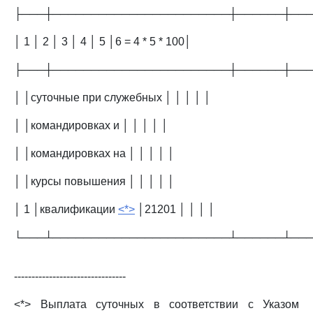
├───┼───────────────────────┼──────┼──
│ 1 │ 2 │ 3 │ 4 │ 5 │6 = 4 * 5 * 100│
├───┼───────────────────────┼──────┼──
│ │суточные при служебных │ │ │ │ │
│ │командировках и │ │ │ │ │
│ │командировках на │ │ │ │ │
│ │курсы повышения │ │ │ │ │
│ 1 │квалификации
<*>
│21201 │ │ │ │
└───┴───────────────────────┴──────┴──
--------------------------------
<*> Выплата суточных в соответствии с Указом