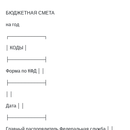
БЮДЖЕТНАЯ СМЕТА
на год
┌───────────┐
│ КОДЫ │
├───────────┤
Форма по КФД │ │
├───────────┤
│ │
Дата │ │
├───────────┤
Главный распорядитель Федеральная служба │ │