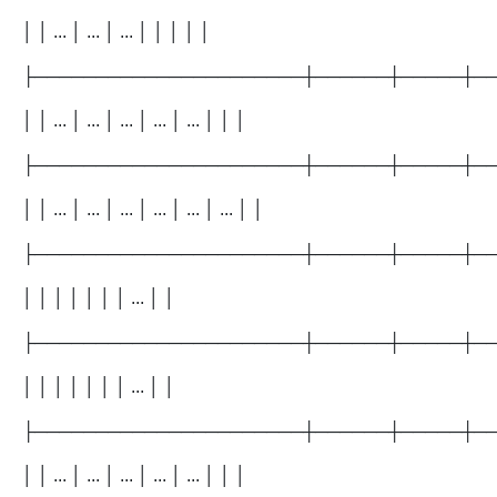
│ │ ... │ ... │ ... │ │ │ │ │
├──────────────────────┼──────┼─────┼─
│ │ ... │ ... │ ... │ ... │ ... │ │ │
├──────────────────────┼──────┼─────┼─
│ │ ... │ ... │ ... │ ... │ ... │ ... │ │
├──────────────────────┼──────┼─────┼─
│ │ │ │ │ │ │ ... │ │
├──────────────────────┼──────┼─────┼─
│ │ │ │ │ │ │ ... │ │
├──────────────────────┼──────┼─────┼─
│ │ ... │ ... │ ... │ ... │ ... │ │ │