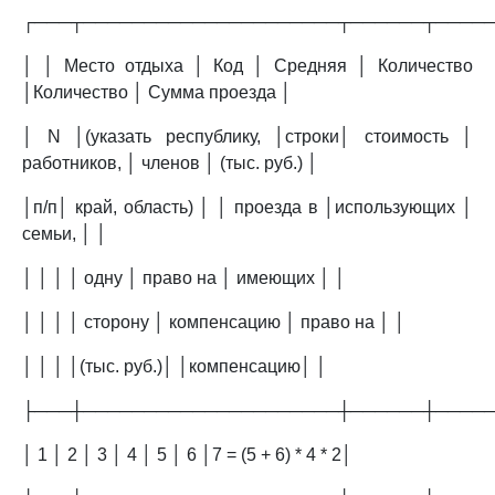
┌───┬─────────────────────┬──────┬────
│ │ Место отдыха │ Код │ Средняя │ Количество
│Количество │ Сумма проезда │
│ N │(указать республику, │строки│ стоимость │
работников, │ членов │ (тыс. руб.) │
│п/п│ край, область) │ │ проезда в │использующих │
семьи, │ │
│ │ │ │ одну │ право на │ имеющих │ │
│ │ │ │ сторону │ компенсацию │ право на │ │
│ │ │ │(тыс. руб.)│ │компенсацию│ │
├───┼─────────────────────┼──────┼────
│ 1 │ 2 │ 3 │ 4 │ 5 │ 6 │7 = (5 + 6) * 4 * 2│