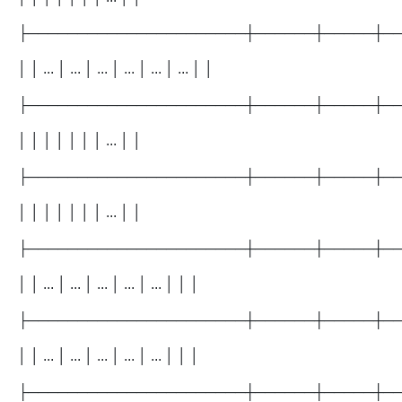
├──────────────────────┼──────┼─────┼─
│ │ ... │ ... │ ... │ ... │ ... │ ... │ │
├──────────────────────┼──────┼─────┼─
│ │ │ │ │ │ │ ... │ │
├──────────────────────┼──────┼─────┼─
│ │ │ │ │ │ │ ... │ │
├──────────────────────┼──────┼─────┼─
│ │ ... │ ... │ ... │ ... │ ... │ │ │
├──────────────────────┼──────┼─────┼─
│ │ ... │ ... │ ... │ ... │ ... │ │ │
├──────────────────────┼──────┼─────┼─