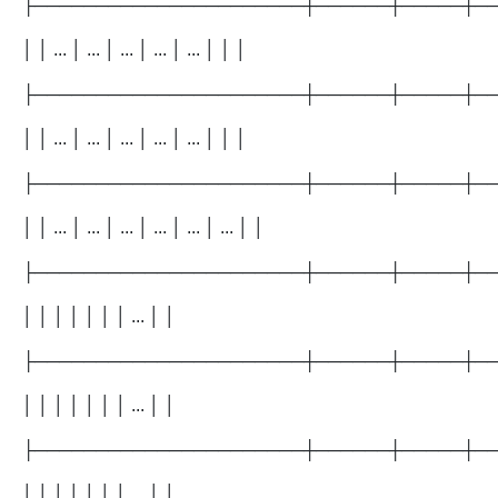
├──────────────────────┼──────┼─────┼─
│ │ ... │ ... │ ... │ ... │ ... │ │ │
├──────────────────────┼──────┼─────┼─
│ │ ... │ ... │ ... │ ... │ ... │ │ │
├──────────────────────┼──────┼─────┼─
│ │ ... │ ... │ ... │ ... │ ... │ ... │ │
├──────────────────────┼──────┼─────┼─
│ │ │ │ │ │ │ ... │ │
├──────────────────────┼──────┼─────┼─
│ │ │ │ │ │ │ ... │ │
├──────────────────────┼──────┼─────┼─
│ │ │ │ │ │ │ ... │ │