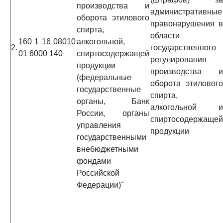
производства и
административные
оборота этилового
правонарушения в
спирта,
области
160 1 16 08010
алкогольной,
2.
государственного
01 6000 140
спиртосодержащей
регулирования
продукции
производства и
(федеральные
оборота этилового
государственные
спирта,
органы, Банк
алкогольной и
России, органы
спиртосодержащей
управления
продукции
государственными
внебюджетными
фондами
Российской
Федерации)"