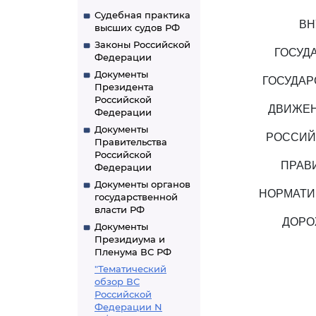
Судебная практика
ВН
высших судов РФ
Законы Российской
ГОСУД
Федерации
Документы
ГОСУДАР
Президента
Российской
ДВИЖЕН
Федерации
Документы
РОССИЙ
Правительства
Российской
ПРАВ
Федерации
Документы органов
НОРМАТИ
государственной
власти РФ
ДОРО
Документы
Президиума и
Пленума ВС РФ
"Тематический
обзор ВС
Российской
Федерации N