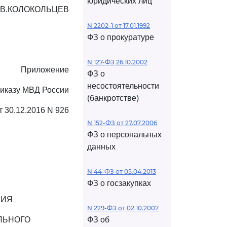
юридических лиц
В.КОЛОКОЛЬЦЕВ
N 2202-1 от 17.01.1992
ФЗ о прокуратуре
N 127-ФЗ 26.10.2002
Приложение
ФЗ о
несостоятельности
риказу МВД России
(банкротстве)
т 30.12.2016 N 926
N 152-ФЗ от 27.07.2006
ФЗ о персональных
данных
N 44-ФЗ от 05.04.2013
ФЗ о госзакупках
НИЯ
N 229-ФЗ от 02.10.2007
ЛЬНОГО
ФЗ об