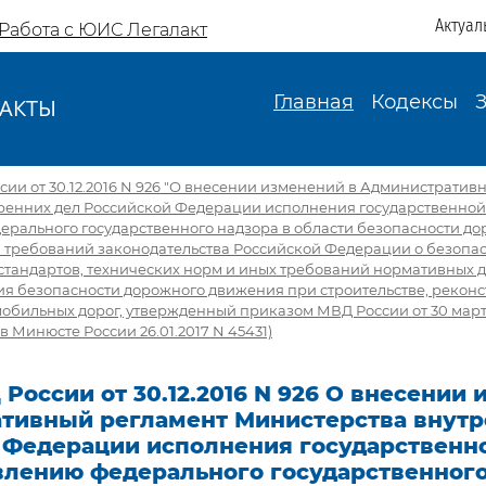
Актуал
Работа с ЮИС Легалакт
Главная
Кодексы
АКТЫ
И
ии от 30.12.2016 N 926 "О внесении изменений в Административ
ренних дел Российской Федерации исполнения государственной
ерального государственного надзора в области безопасности д
я требований законодательства Российской Федерации о безопа
стандартов, технических норм и иных требований нормативных 
я безопасности дорожного движения при строительстве, реконс
обильных дорог, утвержденный приказом МВД России от 30 марта 
в Минюсте России 26.01.2017 N 45431)
России от 30.12.2016 N 926 О внесении 
тивный регламент Министерства внутр
 Федерации исполнения государственн
влению федерального государственного