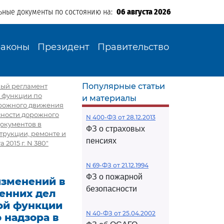
ьные документы по состоянию на:
06 августа 2026
Законы
Президент
Правительство
Популярные статьи
ный регламент
 функции по
и материалы
орожного движения
сности дорожного
N 400-ФЗ от 28.12.2013
документов в
ФЗ о страховых
трукции, ремонте и
пенсиях
2015 г. N 380"
N 69-ФЗ от 21.12.1994
ФЗ о пожарной
изменений в
безопасности
енних дел
ой функции
N 40-ФЗ от 25.04.2002
 надзора в