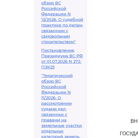
обзор ВС
Российской
Федерации N
13/2026. О судебной
практике по делам,
связанным с
самовольным
строительством"
Постановление
Президиума ВС РФ
от 01.07.2026 N 272-
ПЭК25
"Тематический
обзор ВС
Российской
Федерации N
11/2026. О
рассмотрении
судами дел,
связанных с
правами на
ВН
земельные участки
отдельных
ГОСУД
категорий земель,