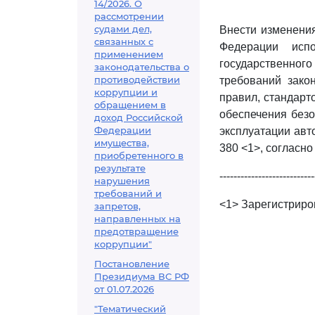
14/2026. О
рассмотрении
судами дел,
Внести изменени
связанных с
Федерации исп
применением
государственного
законодательства о
противодействии
требований зако
коррупции и
правил, стандарт
обращением в
обеспечения безо
доход Российской
Федерации
эксплуатации авт
имущества,
380 <1>, согласн
приобретенного в
результате
---------------------------
нарушения
требований и
<1> Зарегистриро
запретов,
направленных на
предотвращение
коррупции"
Постановление
Президиума ВС РФ
от 01.07.2026
"Тематический