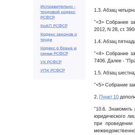
Исправительно -
1.3. Абзац четыр
трудовой кодекс
РСФСР
"<3> Собрание зак
КоАП РСФСР
2012, N 28, ст. 3908
Кодекс законов о
труде
1.4. Абзац пятна
Кодекс о браке и
семье РСФСР
"<4> Собрание зак
7406. Далее - "П
УК РСФСР
УПК РСФСР
1.5. Абзац шестн
"<5> Собрание зак
2.
Пункт 10
дополн
"10.6. Знакомить
юридического лиц
при проведении
межведомственно