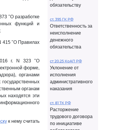
обязательству
373 "О разработке
ст. 395 ГК РФ
енных функций и
Ответственность за
;
неисполнение
денежного
N 415 "О Правилах
обязательства
016 г. N 323 "О
ст 20.25 КоАП РФ
лектронной форме,
Уклонение от
дзора), органами
исполнения
х государственных
административного
рственным органам
наказания
рых находятся эти
нформационного
ст. 81 ТК РФ
Расторжение
трудового договора
ску
к нему считать
по инициативе