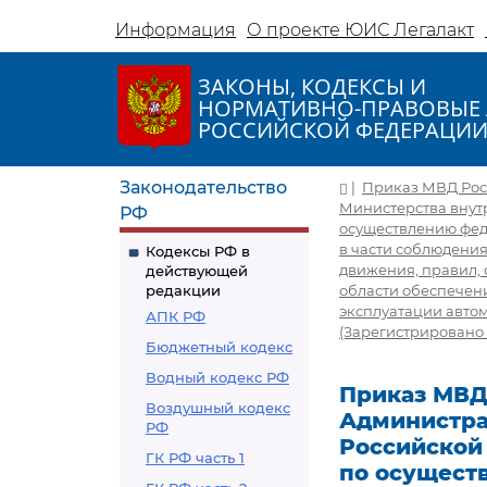
Информация
О проекте ЮИС Легалакт
ЗАКОНЫ, КОДЕКСЫ И
НОРМАТИВНО-ПРАВОВЫЕ 
РОССИЙСКОЙ ФЕДЕРАЦИ
Законодательство
|
Приказ МВД Росс
Министерства внут
РФ
осуществлению фед
в части соблюдени
Кодексы РФ в
движения, правил, 
действующей
редакции
области обеспечени
эксплуатации автом
АПК РФ
(Зарегистрировано 
Бюджетный кодекс
Водный кодекс РФ
Приказ МВД 
Воздушный кодекс
Администра
РФ
Российской
ГК РФ часть 1
по осущест