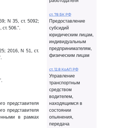
работодателя
ст. 78 БК РФ
; N 35, ст. 5092;
Предоставление
 ст. 506.".
субсидий
юридическим лицам,
индивидуальным
предпринимателям,
; 2016, N 51, ст.
физическим лицам
.
ст. 12.8 КоАП РФ
Управление
".
транспортным
средством
водителем,
ого представителя
находящимся в
ого представителя
состоянии
енными в рамках
опьянения,
передача