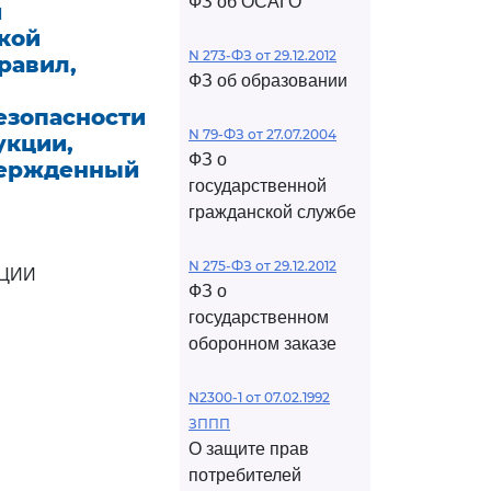
ФЗ об ОСАГО
и
кой
N 273-ФЗ от 29.12.2012
равил,
ФЗ об образовании
езопасности
N 79-ФЗ от 27.07.2004
укции,
ФЗ о
твержденный
государственной
гражданской службе
N 275-ФЗ от 29.12.2012
АЦИИ
ФЗ о
государственном
оборонном заказе
N2300-1 от 07.02.1992
ЗППП
О защите прав
потребителей