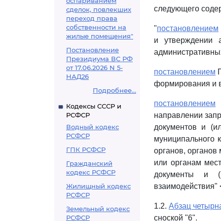
оспариванием
следующего соде
сделок, повлекших
переход права
собственности на
"
постановлением
жилые помещения"
и утверждении 
Постановление
административных
Президиума ВС РФ
от 17.06.2026 N 5-
постановлением
П
НАД26
формирования и в
Подробнее...
постановлением
П
Кодексы СССР и
РСФСР
направлении запр
Водный кодекс
документов и (и
РСФСР
муниципального к
ГПК РСФСР
органов, органов
или органам мест
Гражданский
кодекс РСФСР
документы и (
Жилищный кодекс
взаимодействия" <
РСФСР
1.2.
Абзац четырн
Земельный кодекс
РСФСР
сноской "6".