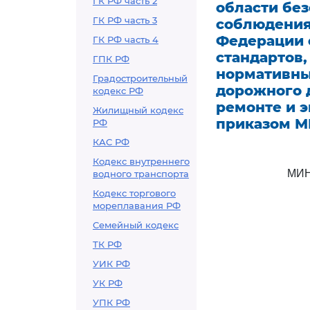
ГК РФ часть 2
области бе
ГК РФ часть 3
соблюдения
Федерации 
ГК РФ часть 4
стандартов,
ГПК РФ
нормативны
Градостроительный
дорожного 
кодекс РФ
ремонте и 
Жилищный кодекс
приказом МВ
РФ
КАС РФ
Кодекс внутреннего
МИН
водного транспорта
Кодекс торгового
мореплавания РФ
Семейный кодекс
ТК РФ
УИК РФ
УК РФ
УПК РФ