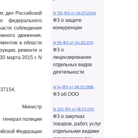
х дел Российской
N 135-ФЗ от 26.07.2006
ФЗ о защите
ю федерального
конкуренции
 части соблюдения
ожного движения,
ументов в области
N 99-ФЗ от 04.05.2011
ФЗ о
рукции, ремонте и
лицензировании
0 марта 2015 г. N
отдельных видов
деятельности
N 14-ФЗ от 08.02.1998
 37154.
ФЗ об ООО
Министр
N 223-ФЗ от 18.07.2011
ФЗ о закупках
генерал полиции
товаров, работ, услуг
отдельными видами
ийской Федерации