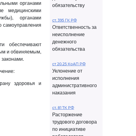
альными органами
обязательству
ле медицинскими
жбы), органами
ст. 395 ГК РФ
го самоуправления
Ответственность за
неисполнение
денежного
ти обеспечивают
обязательства
ым и обвиняемым,
 законами.
ст 20.25 КоАП РФ
Уклонение от
чение:
исполнения
рану здоровья и
административного
наказания
ст. 81 ТК РФ
Расторжение
трудового договора
по инициативе