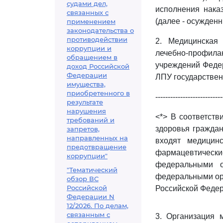
судами дел,
исполнения нака
связанных с
(далее - осужденн
применением
законодательства о
противодействии
2. Медицинская
коррупции и
лечебно-профила
обращением в
учреждений Федер
доход Российской
Федерации
ЛПУ государствен
имущества,
приобретенного в
---------------------------
результате
нарушения
<*> В соответств
требований и
здоровья граждан
запретов,
направленных на
входят медицинс
предотвращение
фармацевтическ
коррупции"
федеральными о
"Тематический
федеральными орг
обзор ВС
Российской
Российской Федер
Федерации N
12/2026. По делам,
связанным с
3. Организация 