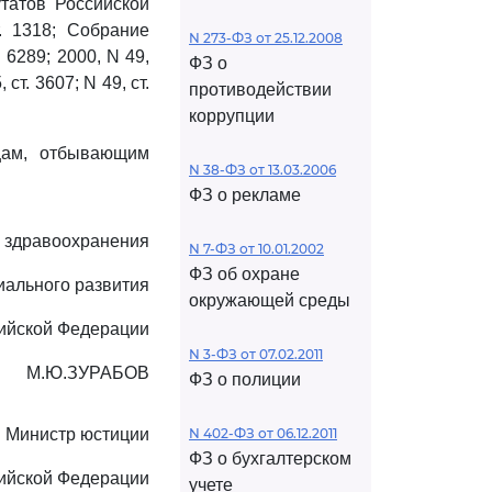
татов Российской
. 1318; Собрание
N 273-ФЗ от 25.12.2008
 6289; 2000, N 49,
ФЗ о
, ст. 3607; N 49, ст.
противодействии
коррупции
цам, отбывающим
N 38-ФЗ от 13.03.2006
ФЗ о рекламе
 здравоохранения
N 7-ФЗ от 10.01.2002
ФЗ об охране
иального развития
окружающей среды
ийской Федерации
N 3-ФЗ от 07.02.2011
М.Ю.ЗУРАБОВ
ФЗ о полиции
Министр юстиции
N 402-ФЗ от 06.12.2011
ФЗ о бухгалтерском
ийской Федерации
учете