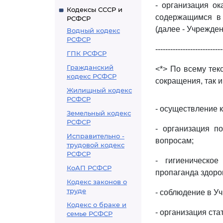
- организация о
Кодексы СССР и
содержащимся в
РСФСР
(далее - Учрежден
Водный кодекс
РСФСР
---------------------------
ГПК РСФСР
Гражданский
<*> По всему тек
кодекс РСФСР
сокращения, так 
Жилищный кодекс
РСФСР
- осуществление 
Земельный кодекс
РСФСР
- организация п
Исправительно -
вопросам;
трудовой кодекс
РСФСР
- гигиеническо
КоАП РСФСР
пропаганда здоро
Кодекс законов о
труде
- соблюдение в У
Кодекс о браке и
- организация ста
семье РСФСР