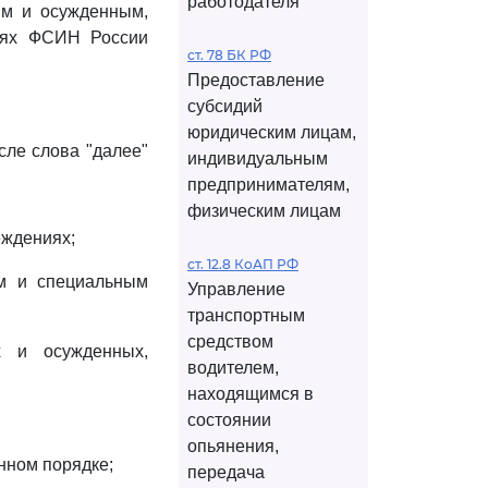
работодателя
ым и осужденным,
иях ФСИН России
ст. 78 БК РФ
Предоставление
субсидий
юридическим лицам,
сле слова "далее"
индивидуальным
предпринимателям,
физическим лицам
еждениях;
ст. 12.8 КоАП РФ
ым и специальным
Управление
транспортным
средством
х и осужденных,
водителем,
находящимся в
состоянии
опьянения,
енном порядке;
передача