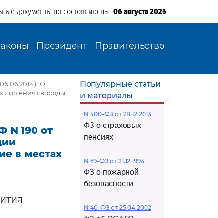
ьные документы по состоянию на:
06 августа 2026
Законы
Президент
Правительство
Популярные статьи
06.06.2014) "О
х лишения свободы
и материалы
N 400-ФЗ от 28.12.2013
ФЗ о страховых
 N 190 от
пенсиях
ции
е в местах
N 69-ФЗ от 21.12.1994
ФЗ о пожарной
безопасности
ВИТИЯ
N 40-ФЗ от 25.04.2002