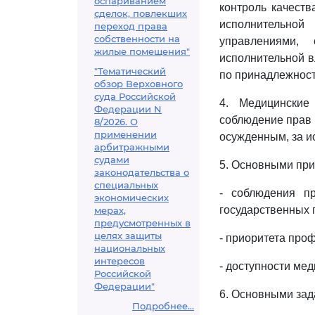
оспариванием
контроль качест
сделок, повлекших
исполнительной
переход права
собственности на
управлениями,
жилые помещения"
исполнительной в
"Тематический
по принадлежност
обзор Верховного
суда Российской
4. Медицинские
Федерации N
соблюдение прав
8/2026. О
применении
осужденным, за и
арбитражными
судами
5. Основными при
законодательства о
специальных
- соблюдения п
экономических
государственных 
мерах,
предусмотренных в
целях защиты
- приоритета про
национальных
интересов
- доступности ме
Российской
Федерации"
6. Основными зад
Подробнее...