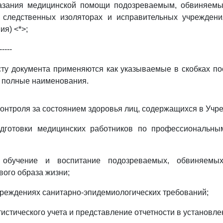
казания медицинской помощи подозреваемым, обвиняем
 следственных изоляторах и исправительных учрежден
ия) <*>;
-----
сту документа применяются как указываемые в скобках по
и полные наименования.
контроля за состоянием здоровья лиц, содержащихся в Учр
одготовки медицинских работников по профессиональн
е обучение и воспитание подозреваемых, обвиняемы
вого образа жизни;
чреждениях санитарно-эпидемиологических требований;
тистического учета и представление отчетности в установл