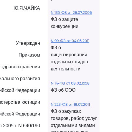
Ю.Я.ЧАЙКА
N 135-ФЗ от 26.07.2006
ФЗ о защите
конкуренции
N 99-ФЗ от 04.05.2011
Утвержден
ФЗ о
лицензировании
Приказом
отдельных видов
 здравоохранения
деятельности
иального развития
N 14-ФЗ от 08.02.1998
ФЗ об ООО
ийской Федерации
истерства юстиции
N 223-ФЗ от 18.07.2011
ФЗ о закупках
ийской Федерации
товаров, работ, услуг
отдельными видами
я 2005 г. N 640/190