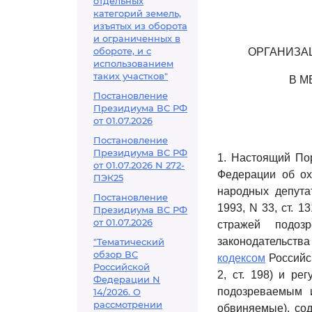
отдельных
категорий земель,
изъятых из оборота
и ограниченных в
обороте, и с
ОРГАНИЗА
использованием
таких участков"
В М
Постановление
Президиума ВС РФ
от 01.07.2026
Постановление
Президиума ВС РФ
1. Настоящий По
от 01.07.2026 N 272-
Федерации об ох
ПЭК25
народных депута
Постановление
1993, N 33, ст. 
Президиума ВС РФ
от 01.07.2026
стражей подоз
законодательства
"Тематический
обзор ВС
кодексом
Российс
Российской
2, ст. 198) и р
Федерации N
подозреваемым 
14/2026. О
рассмотрении
обвиняемые), со