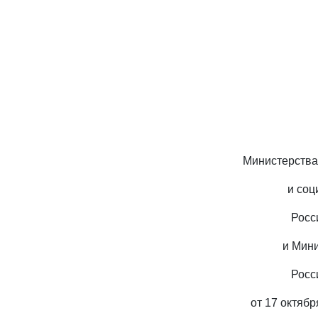
Министерства
и соц
Росс
и Мин
Росс
от 17 октябр