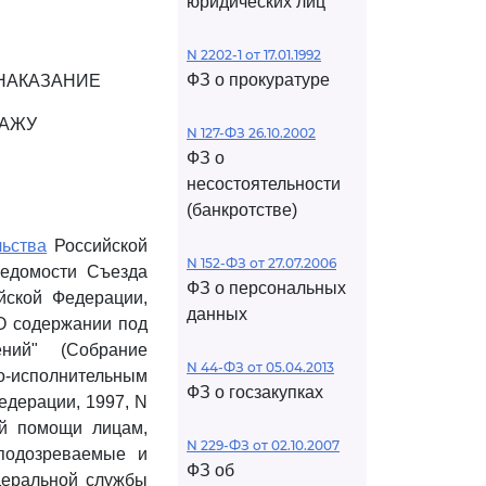
юридических лиц
N 2202-1 от 17.01.1992
ФЗ о прокуратуре
НАКАЗАНИЕ
РАЖУ
N 127-ФЗ 26.10.2002
ФЗ о
несостоятельности
(банкротстве)
льства
Российской
N 152-ФЗ от 27.07.2006
Ведомости Съезда
ФЗ о персональных
йской Федерации,
данных
"О содержании под
ний" (Собрание
N 44-ФЗ от 05.04.2013
но-исполнительным
ФЗ о госзакупках
едерации, 1997, N
ой помощи лицам,
N 229-ФЗ от 02.10.2007
подозреваемые и
ФЗ об
деральной службы