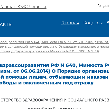
Актуал
Работа с ЮИС Легалакт
Главная
Кодексы
АКТЫ
И
оцразвития РФ N 640, Минюста РФ N 190 от 17.10.2005 (с изм. от 
ии медицинской помощи лицам, отбывающим наказание в места
стражу" (Зарегистрировано в Минюсте РФ 01.11.2005 N 7133)
дравсоцразвития РФ N 640, Минюста РФ
с изм. от 06.06.2014) О Порядке организа
й помощи лицам, отбывающим наказани
ободы и заключенным под стражу
СТЕРСТВО ЗДРАВООХРАНЕНИЯ И СОЦИАЛЬНОГО РАЗ