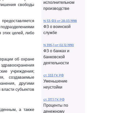
исполнительном
 лишения свободы
производстве
предоставляется
N 53-ФЗ от 28.03.1998
ФЗ о воинской
 подразделениями
службе
 этих целей, либо
N 395-1 от 02.12.1990
ФЗ о банках и
банковской
ерации об охране
деятельности
у здравоохранения
ские учреждения;
ст. 333 ГК РФ
ия, создаваемые
Уменьшение
анения, другими
неустойки
 власти субъектов
ст. 317.1 ГК РФ
Проценты по
жденным, а также
денежному