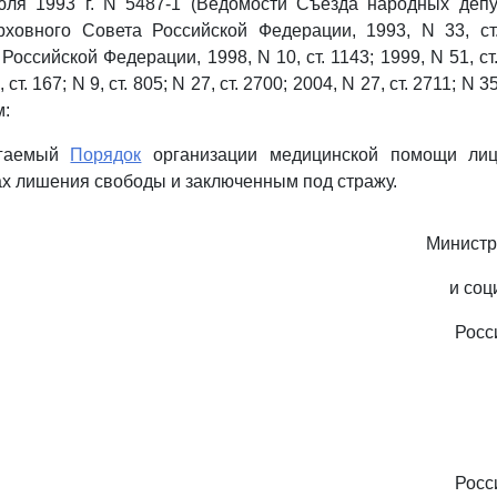
юля 1993 г. N 5487-1 (Ведомости Съезда народных депу
ховного Совета Российской Федерации, 1993, N 33, ст
Российской Федерации, 1998, N 10, ст. 1143; 1999, N 51, ст.
 ст. 167; N 9, ст. 805; N 27, ст. 2700; 2004, N 27, ст. 2711; N 35
м:
агаемый
Порядок
организации медицинской помощи ли
ах лишения свободы и заключенным под стражу.
Министр
и соц
Росс
Росс