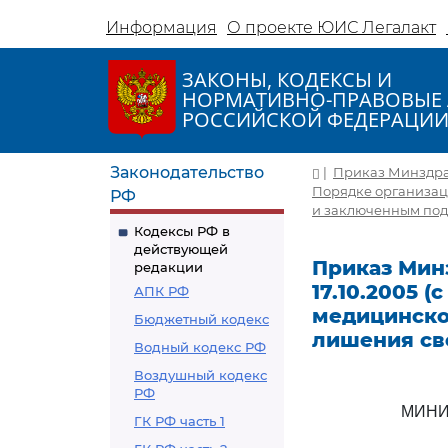
Информация
О проекте ЮИС Легалакт
ЗАКОНЫ, КОДЕКСЫ И
НОРМАТИВНО-ПРАВОВЫЕ 
РОССИЙСКОЙ ФЕДЕРАЦИ
Законодательство
|
Приказ Минздравс
Порядке организац
РФ
и заключенным под 
Кодексы РФ в
действующей
Приказ Минз
редакции
17.10.2005 (
АПК РФ
медицинско
Бюджетный кодекс
лишения св
Водный кодекс РФ
Воздушный кодекс
РФ
МИНИ
ГК РФ часть 1