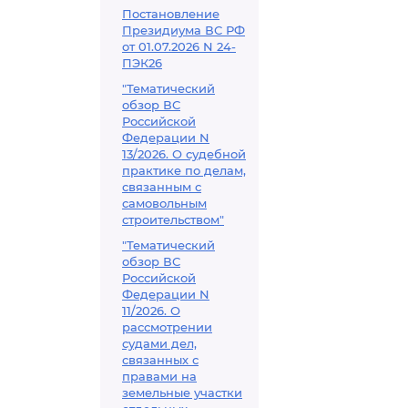
Постановление
Президиума ВС РФ
от 01.07.2026 N 24-
ПЭК26
"Тематический
обзор ВС
Российской
Федерации N
13/2026. О судебной
практике по делам,
связанным с
самовольным
строительством"
"Тематический
обзор ВС
Российской
Федерации N
11/2026. О
рассмотрении
судами дел,
связанных с
правами на
земельные участки