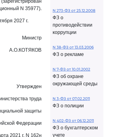
(зарегистрирован
ционный N 35977).
N 273-ФЗ от 25.12.2008
ФЗ о
тября 2027 г.
противодействии
коррупции
Министр
N 38-ФЗ от 13.03.2006
А.О.КОТЯКОВ
ФЗ о рекламе
N 7-ФЗ от 10.01.2002
ФЗ об охране
окружающей среды
Утвержден
инистерства труда
N 3-ФЗ от 07.02.2011
ФЗ о полиции
оциальной защиты
N 402-ФЗ от 06.12.2011
ийской Федерации
ФЗ о бухгалтерском
учете
арта 2021 г. N 162н