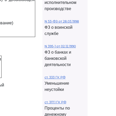
исполнительном
производстве
N 53-ФЗ от 28.03.1998
вание)
ФЗ о воинской
службе
N 395-1 от 02.12.1990
ФЗ о банках и
банковской
и
деятельности
ст. 333 ГК РФ
Уменьшение
ый
неустойки
ст. 317.1 ГК РФ
Проценты по
денежному