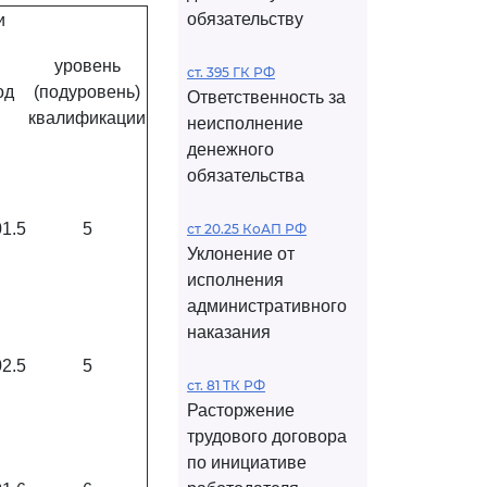
обязательству
и
уровень
ст. 395 ГК РФ
од
(подуровень)
Ответственность за
квалификации
неисполнение
денежного
обязательства
01.5
5
ст 20.25 КоАП РФ
Уклонение от
исполнения
административного
наказания
02.5
5
ст. 81 ТК РФ
Расторжение
трудового договора
по инициативе