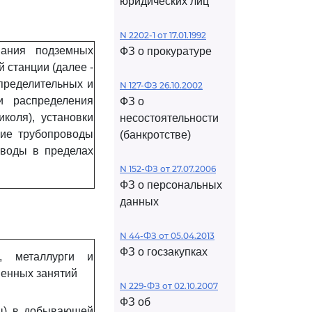
юридических лиц
N 2202-1 от 17.01.1992
вания подземных
ФЗ о прокуратуре
 станции (далее -
спределительных и
N 127-ФЗ 26.10.2002
и распределения
ФЗ о
иколя), установки
несостоятельности
ские трубопроводы
(банкротстве)
оводы в пределах
N 152-ФЗ от 27.07.2006
ФЗ о персональных
данных
N 44-ФЗ от 05.04.2013
ФЗ о госзакупках
, металлурги и
венных занятий
N 229-ФЗ от 02.10.2007
ФЗ об
ы) в добывающей