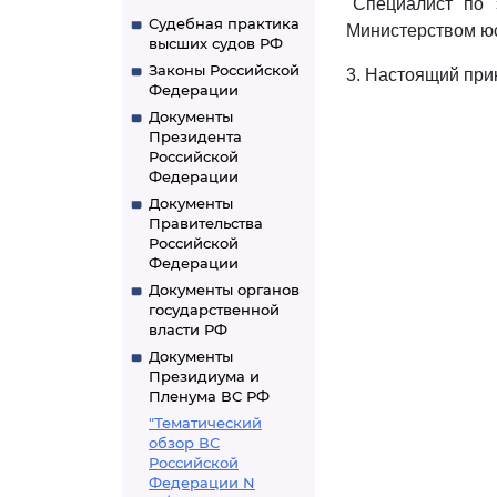
"Специалист по 
Судебная практика
Министерством юс
высших судов РФ
Законы Российской
3. Настоящий прика
Федерации
Документы
Президента
Российской
Федерации
Документы
Правительства
Российской
Федерации
Документы органов
государственной
власти РФ
Документы
Президиума и
Пленума ВС РФ
"Тематический
обзор ВС
Российской
Федерации N