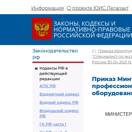
Информация
О проекте ЮИС Легалакт
ЗАКОНЫ, КОДЕКСЫ И
НОРМАТИВНО-ПРАВОВЫЕ 
РОССИЙСКОЙ ФЕДЕРАЦИ
Законодательство
|
Приказ Минтруда
"Специалист по эк
РФ
России 30.04.2021 N
Кодексы РФ в
действующей
Приказ Минт
редакции
профессион
АПК РФ
оборудован
Бюджетный кодекс
Водный кодекс РФ
Воздушный кодекс
МИНИСТЕР
РФ
ГК РФ часть 1