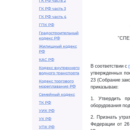
ГК РФ часть 2
ГК РФ часть 3
ГК РФ часть 4
ГПК РФ
Градостроительный
кодекс РФ
"СП
Жилищный кодекс
РФ
КАС РФ
В соответствии с
Кодекс внутреннего
водного транспорта
утвержденных пос
23 (Собрание зако
Кодекс торгового
мореплавания РФ
приказываю:
Семейный кодекс
1. Утвердить п
ТК РФ
оборудования под
УИК РФ
2. Признать утр
УК РФ
Федерации от 26
УПК РФ