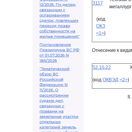
3117
12/2026. По делам,
металлург
связанным с
оспариванием
(код
сделок, повлекших
переход права
ОКЗ
собственности на
<1>
)
жилые помещения"
Постановление
Президиума ВС РФ
Отнесение к вида
от 01.07.2026 N
18А/2026
52.10.22
"Тематический
обзор ВС
Российской
(код
ОКВЭД
<2>
)
Федерации N
11/2026. О
рассмотрении
I
судами дел,
связанных с
правами на
земельные участки
отдельных
категорий земель,