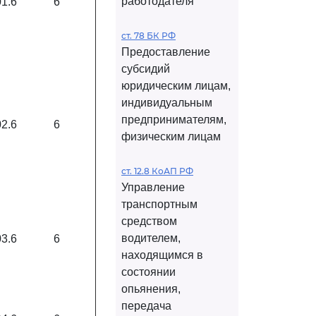
работодателя
01.6
6
ст. 78 БК РФ
Предоставление
субсидий
юридическим лицам,
индивидуальным
предпринимателям,
02.6
6
физическим лицам
ст. 12.8 КоАП РФ
Управление
транспортным
средством
водителем,
03.6
6
находящимся в
состоянии
опьянения,
передача