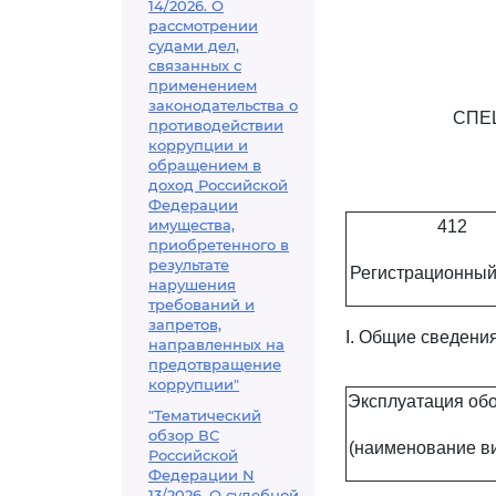
14/2026. О
рассмотрении
судами дел,
связанных с
применением
законодательства о
СПЕ
противодействии
коррупции и
обращением в
доход Российской
Федерации
имущества,
412
приобретенного в
результате
Регистрационный
нарушения
требований и
запретов,
I. Общие сведени
направленных на
предотвращение
коррупции"
Эксплуатация об
"Тематический
обзор ВС
(наименование в
Российской
Федерации N
13/2026. О судебной