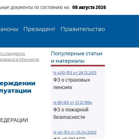
ьные документы по состоянию на:
08 августа 2026
Законы
Президент
Правительство
Популярные статьи
о стандарта
ировано в Минюсте
и материалы
N 400-ФЗ от 28.12.2013
ФЗ о страховых
тверждении
пенсиях
плуатации
N 69-ФЗ от 21.12.1994
ФЗ о пожарной
безопасности
ФЕДЕРАЦИИ
N 40-ФЗ от 25.04.2002