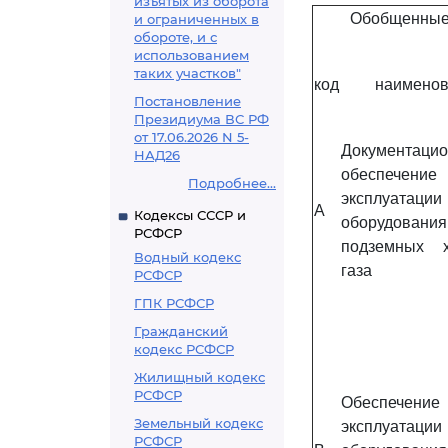
изъятых из оборота
Обобщенные
и ограниченных в
обороте, и с
использованием
таких участков"
код
наименов
Постановление
Президиума ВС РФ
от 17.06.2026 N 5-
Документаци
НАД26
обеспечение
Подробнее...
эксплуатации
A
Кодексы СССР и
оборудования
РСФСР
подземных 
Водный кодекс
газа
РСФСР
ГПК РСФСР
Гражданский
кодекс РСФСР
Жилищный кодекс
РСФСР
Обеспечение
Земельный кодекс
эксплуатации
РСФСР