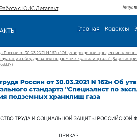
Актуал
Работа с ЮИС Легалакт
Главная
Кодексы
АКТЫ
И
 России от 30.03.2021 N 162н "Об утверждении профессиональног
сплуатации оборудования подземных хранилищ газа" (Зарегистр
 63337)
руда России от 30.03.2021 N 162н Об у
ального стандарта "Специалист по экс
ия подземных хранилищ газа
СТВО ТРУДА И СОЦИАЛЬНОЙ ЗАЩИТЫ РОССИЙСКОЙ 
ПРИКАЗ