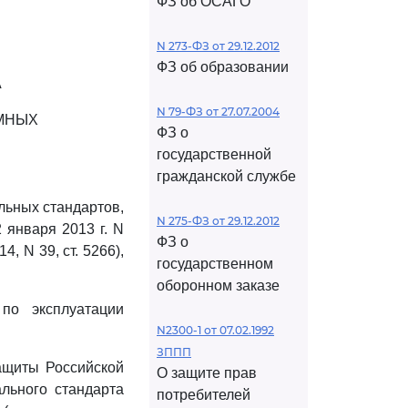
ФЗ об ОСАГО
N 273-ФЗ от 29.12.2012
ФЗ об образовании
А
N 79-ФЗ от 27.07.2004
МНЫХ
ФЗ о
государственной
гражданской службе
льных стандартов,
N 275-ФЗ от 29.12.2012
 января 2013 г. N
ФЗ о
, N 39, ст. 5266),
государственном
оборонном заказе
по эксплуатации
N2300-1 от 07.02.1992
ЗППП
ащиты Российской
О защите прав
льного стандарта
потребителей