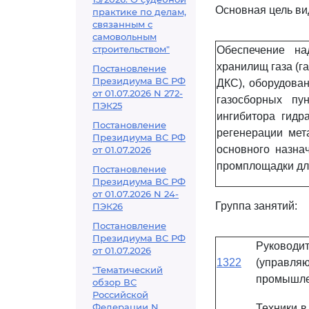
Основная цель ви
практике по делам,
связанным с
самовольным
строительством"
Обеспечение на
хранилищ газа (г
Постановление
Президиума ВС РФ
ДКС), оборудован
от 01.07.2026 N 272-
газосборных пу
ПЭК25
ингибитора гидра
Постановление
регенерации мета
Президиума ВС РФ
основного назна
от 01.07.2026
промплощадки дл
Постановление
Президиума ВС РФ
от 01.07.2026 N 24-
Группа занятий:
ПЭК26
Постановление
Президиума ВС РФ
Руково
от 01.07.2026
1322
(управ
"Тематический
промышле
обзор ВС
Российской
Федерации N
Техники 