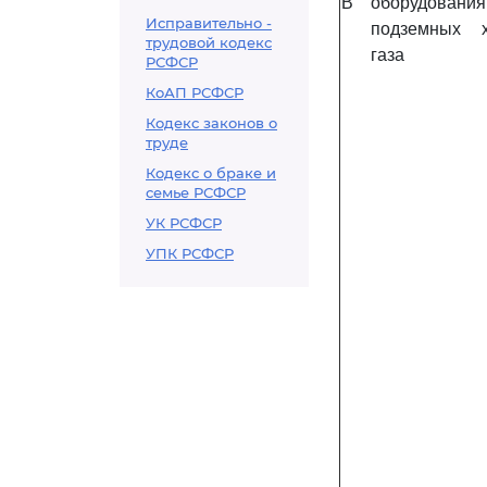
B
оборудования
Исправительно -
подземных 
трудовой кодекс
газа
РСФСР
КоАП РСФСР
Кодекс законов о
труде
Кодекс о браке и
семье РСФСР
УК РСФСР
УПК РСФСР