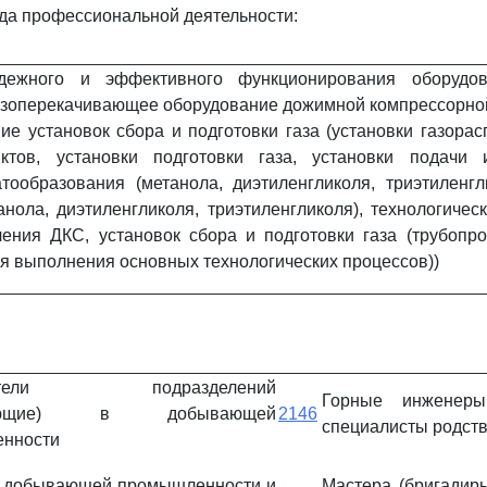
да профессиональной деятельности:
дежного и эффективного функционирования оборудо
азоперекачивающее оборудование дожимной компрессорной
ие установок сбора и подготовки газа (установки газора
нктов, установки подготовки газа, установки подачи 
тообразования (метанола, диэтиленгликоля, триэтиленгл
нола, диэтиленгликоля, триэтиленгликоля), технологиче
чения ДКС, установок сбора и подготовки газа (трубопр
я выполнения основных технологических процессов))
дители подразделений
Горные инженеры
ляющие) в добывающей
2146
специалисты родст
нности
в добывающей промышленности и
Мастера (бригадир