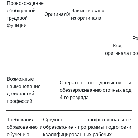
Происхождение
обобщенной
Заимствовано
Оригинал
X
трудовой
из оригинала
функции
Ре
Код
оригинала
про
Возможные
Оператор по доочистке и
наименования
обеззараживанию сточных вод
должностей,
4-го разряда
профессий
Требования к
Среднее профессиональное
образованию и
образование - программы подготовки
обучению
квалифицированных рабочих