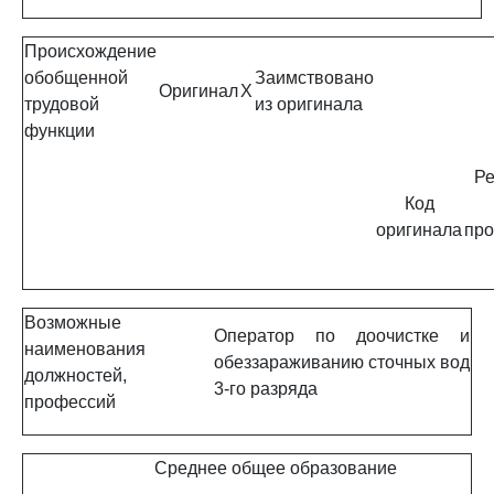
Происхождение
обобщенной
Заимствовано
Оригинал
X
трудовой
из оригинала
функции
Ре
Код
оригинала
про
Возможные
Оператор по доочистке и
наименования
обеззараживанию сточных вод
должностей,
3-го разряда
профессий
Среднее общее образование