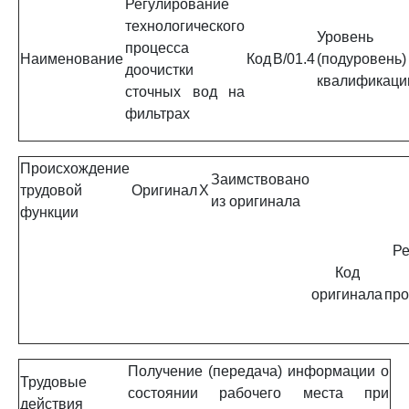
Регулирование
технологического
Уровень
процесса
Наименование
Код
B/01.4
(подуровень)
доочистки
квалификаци
сточных вод на
фильтрах
Происхождение
Заимствовано
трудовой
Оригинал
X
из оригинала
функции
Ре
Код
оригинала
про
Получение (передача) информации о
Трудовые
состоянии рабочего места при
действия