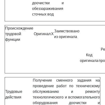
доочистки и
обеззараживания
сточных вод
Происхождение
Заимствовано
трудовой
Оригинал
X
из оригинала
функции
Ре
Код
оригинала
про
Получение сменного задания на
проведение работ по техническому
Трудовые
обслуживанию и ремонту
действия
технологического и вспомогательного
оборудования доочистки и