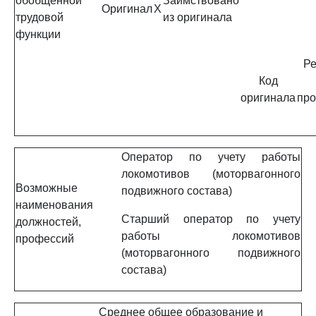
обобщенной
Заимствовано
Оригинал
X
трудовой
из оригинала
функции
Ре
Код
оригинала
про
Оператор по учету работы
локомотивов (моторвагонного
Возможные
подвижного состава)
наименования
Старший оператор по учету
должностей,
работы локомотивов
профессий
(моторвагонного подвижного
состава)
Среднее общее образование и