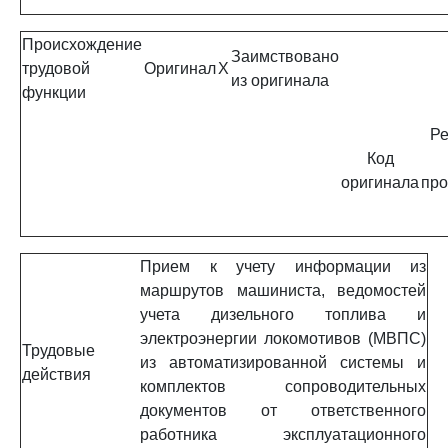
Происхождение
Заимствовано
трудовой
Оригинал
X
из оригинала
функции
Ре
Код
оригинала
про
Прием к учету информации из
маршрутов машиниста, ведомостей
учета дизельного топлива и
электроэнергии локомотивов (МВПС)
Трудовые
из автоматизированной системы и
действия
комплектов сопроводительных
документов от ответственного
работника эксплуатационного