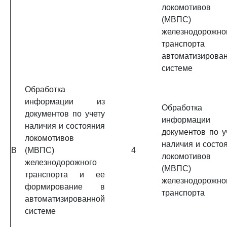
локомотивов
(МВПС)
железнодорожно
транспорт
автоматизирова
системе
Обработка
информации из
Обработка
документов по учету
информации
наличия и состояния
документов по у
локомотивов
наличия и состо
B
(МВПС)
4
локомотивов
железнодорожного
(МВПС)
транспорта и ее
железнодорожно
формирование в
транспорта
автоматизированной
системе