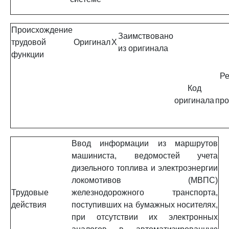
Происхождение
Заимствовано
трудовой
Оригинал
X
из оригинала
функции
Ре
Код
оригинала
про
Ввод информации из маршрутов
машиниста, ведомостей учета
дизельного топлива и электроэнергии
локомотивов (МВПС)
Трудовые
железнодорожного транспорта,
действия
поступивших на бумажных носителях,
при отсутствии их электронных