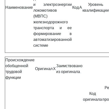
и электроэнергии
Уровень
Наименование
Код
A
локомотивов
квалификации
(МВПС)
железнодорожного
транспорта и ее
формирование в
автоматизированной
системе
Происхождение
обобщенной
Заимствовано
Оригинал
X
трудовой
из оригинала
функции
Ре
Код
оригинала
про