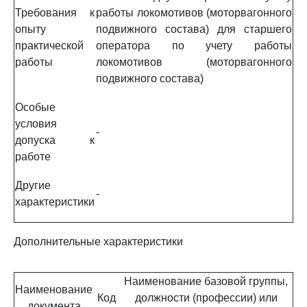
Требования к
работы локомотивов (моторвагонного
опыту
подвижного состава) для старшего
практической
оператора по учету работы
работы
локомотивов (моторвагонного
подвижного состава)
Особые
условия
-
допуска к
работе
Другие
-
характеристики
Дополнительные характеристики
Наименование базовой группы,
Наименование
Код
должности (профессии) или
документа