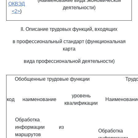
(наименование вида экономической
ОКВЭД
деятельности)
<2>
)
II. Описание трудовых функций, входящих
в профессиональный стандарт (функциональная
карта
вида профессиональной деятельности)
Обобщенные трудовые функции
Труд
уровень
код
наименование
Наименовани
квалификации
Обработка
информации из
Обработка
маршрутов