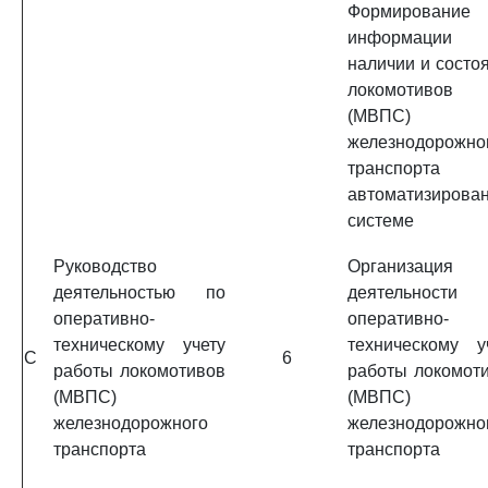
Формирование
информаци
наличии и состо
локомотивов
(МВПС)
железнодорожно
транспорт
автоматизирова
системе
Руководство
Организация
деятельностью по
деятельности
оперативно-
оперативно-
техническому учету
техническому у
C
6
работы локомотивов
работы локомот
(МВПС)
(МВПС)
железнодорожного
железнодорожно
транспорта
транспорта