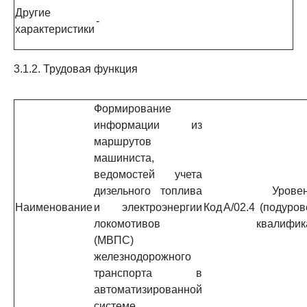
Другие
-
характеристики
3.1.2. Трудовая функция
Формирование
информации из
маршрутов
машиниста,
ведомостей учета
дизельного топлива
Урове
Наименование
и электроэнергии
Код
A/02.4
(подуров
локомотивов
квалифик
(МВПС)
железнодорожного
транспорта в
автоматизированной
системе