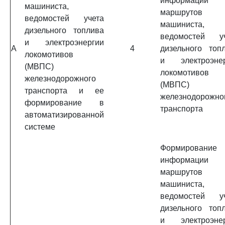
информации
машиниста,
маршрутов
ведомостей учета
машиниста,
дизельного топлива
ведомостей уч
и электроэнергии
A
4
дизельного топ
локомотивов
и электроэнер
(МВПС)
локомотивов
железнодорожного
(МВПС)
транспорта и ее
железнодорожно
формирование в
транспорта
автоматизированной
системе
Формирование
информации
маршрутов
машиниста,
ведомостей уч
дизельного топ
и электроэнер