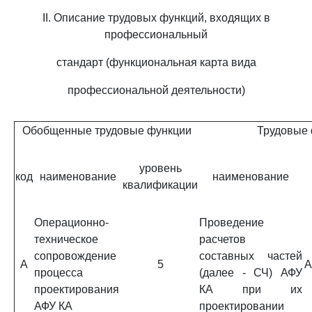
II. Описание трудовых функций, входящих в
профессиональный
стандарт (функциональная карта вида
профессиональной деятельности)
Обобщенные трудовые функции
Трудовые
уровень
код
наименование
наименование
квалификации
Операционно-
Проведение
техническое
расчетов
сопровождение
составных частей
A
5
A
процесса
(далее - СЧ) АФУ
проектирования
КА при их
АФУ КА
проектировании