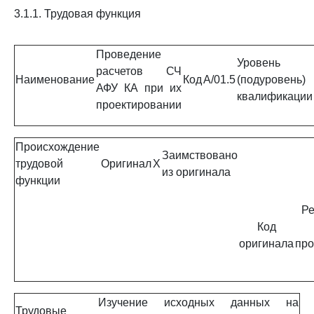
3.1.1. Трудовая функция
Проведение
Уровень
расчетов СЧ
Наименование
Код
A/01.5
(подуровень)
АФУ КА при их
квалификации
проектировании
Происхождение
Заимствовано
трудовой
Оригинал
X
из оригинала
функции
Ре
Код
оригинала
про
Изучение исходных данных на
Трудовые