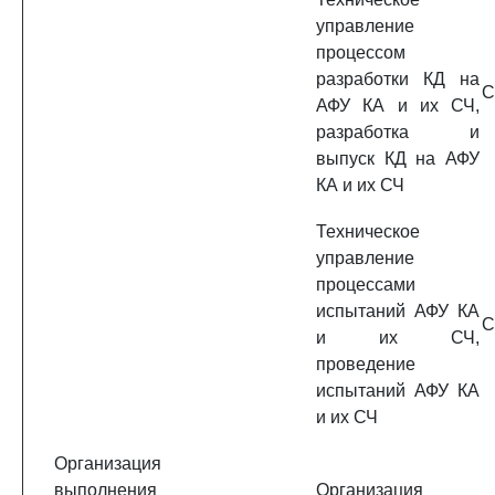
управление
процессом
разработки КД на
C
АФУ КА и их СЧ,
разработка и
выпуск КД на АФУ
КА и их СЧ
Техническое
управление
процессами
испытаний АФУ КА
C
и их СЧ,
проведение
испытаний АФУ КА
и их СЧ
Организация
выполнения
Организация