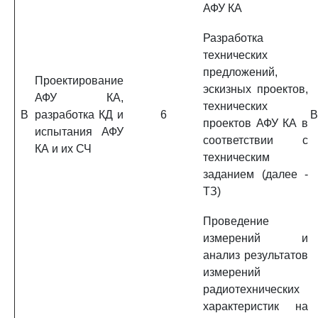
АФУ КА
Разработка
технических
предложений,
Проектирование
эскизных проектов,
АФУ КА,
технических
B
разработка КД и
6
B
проектов АФУ КА в
испытания АФУ
соответствии с
КА и их СЧ
техническим
заданием (далее -
ТЗ)
Проведение
измерений и
анализ результатов
измерений
радиотехнических
характеристик на