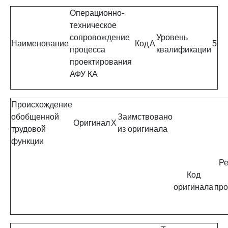
Операционно-
техническое
сопровождение
Уровень
Наименование
Код
A
5
процесса
квалификации
проектирования
АФУ КА
Происхождение
обобщенной
Заимствовано
Оригинал
X
трудовой
из оригинала
функции
Ре
Код
оригинала
про