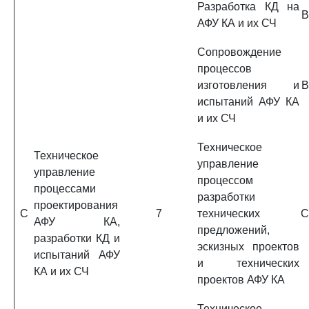
Разработка КД на
B
АФУ КА и их СЧ
Сопровождение
процессов
изготовления и
B
испытаний АФУ КА
и их СЧ
Техническое
Техническое
управление
управление
процессом
процессами
разработки
проектирования
C
7
технических
C
АФУ КА,
предложений,
разработки КД и
эскизных проектов
испытаний АФУ
и технических
КА и их СЧ
проектов АФУ КА
Техническое