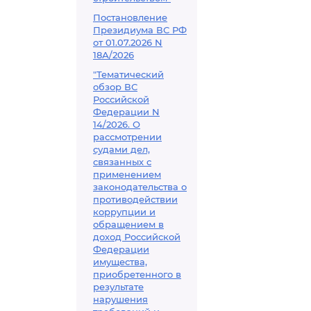
Постановление
Президиума ВС РФ
от 01.07.2026 N
18А/2026
"Тематический
обзор ВС
Российской
Федерации N
14/2026. О
рассмотрении
судами дел,
связанных с
применением
законодательства о
противодействии
коррупции и
обращением в
доход Российской
Федерации
имущества,
приобретенного в
результате
нарушения