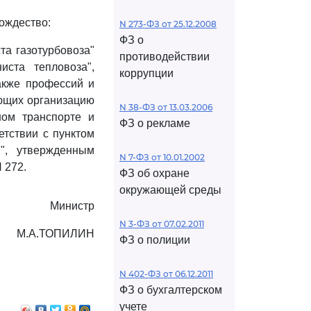
ождество:
N 273-ФЗ от 25.12.2008
ФЗ о
а газотурбовоза"
противодействии
ста тепловоза",
коррупции
акже профессий и
яющих организацию
N 38-ФЗ от 13.03.2006
ном транспорте и
ФЗ о рекламе
етствии с пунктом
", утвержденным
N 7-ФЗ от 10.01.2002
 272.
ФЗ об охране
окружающей среды
Министр
N 3-ФЗ от 07.02.2011
М.А.ТОПИЛИН
ФЗ о полиции
N 402-ФЗ от 06.12.2011
ФЗ о бухгалтерском
учете