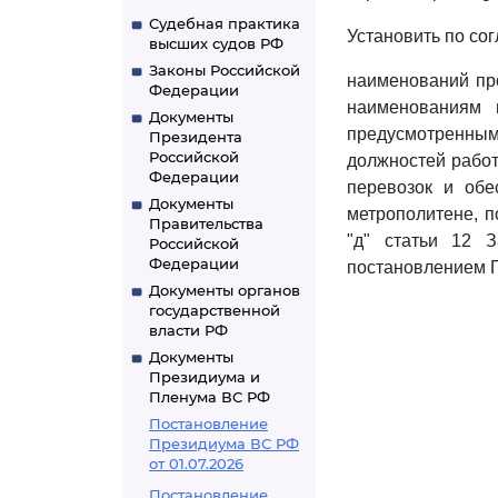
Судебная практика
Установить по со
высших судов РФ
Законы Российской
наименований пр
Федерации
наименованиям 
Документы
предусмотренны
Президента
Российской
должностей работ
Федерации
перевозок и обе
Документы
метрополитене, п
Правительства
"д" статьи 12 
Российской
Федерации
постановлением П
Документы органов
государственной
власти РФ
Документы
Президиума и
Пленума ВС РФ
Постановление
Президиума ВС РФ
от 01.07.2026
Постановление