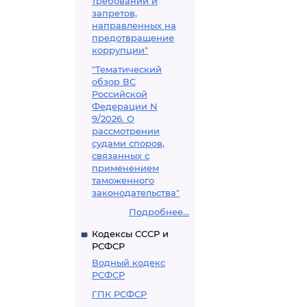
требований и
запретов,
направленных на
предотвращение
коррупции"
"Тематический
обзор ВС
Российской
Федерации N
9/2026. О
рассмотрении
судами споров,
связанных с
применением
таможенного
законодательства"
Подробнее...
Кодексы СССР и
РСФСР
Водный кодекс
РСФСР
ГПК РСФСР