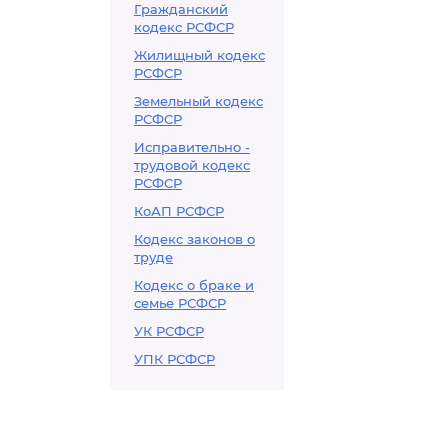
Гражданский
кодекс РСФСР
Жилищный кодекс
РСФСР
Земельный кодекс
РСФСР
Исправительно -
трудовой кодекс
РСФСР
КоАП РСФСР
Кодекс законов о
труде
Кодекс о браке и
семье РСФСР
УК РСФСР
УПК РСФСР