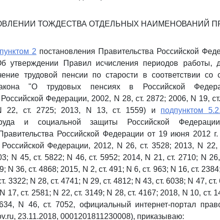
ОВЛЕНИИ ТОЖДЕСТВА ОТДЕЛЬНЫХ НАИМЕНОВАНИЙ 
пунктом 2
постановления Правительства Российской Феде
Об утверждении Правил исчисления периодов работы,
чение трудовой пенсии по старости в соответствии со 
закона "О трудовых пенсиях в Российской Федера
Российской Федерации, 2002, N 28, ст. 2872; 2006, N 19, ст.
N 22, ст. 2725; 2013, N 13, ст. 1559) и
подпунктом 5.2
труда и социальной защиты Российской Федерации,
Правительства Российской Федерации от 19 июня 2012 г.
Российской Федерации, 2012, N 26, ст. 3528; 2013, N 22, с
3; N 45, ст. 5822; N 46, ст. 5952; 2014, N 21, ст. 2710; N 26,
; N 36, ст. 4868; 2015, N 2, ст. 491; N 6, ст. 963; N 16, ст. 2384
ст. 3322; N 28, ст. 4741; N 29, ст. 4812; N 43, ст. 6038; N 47, ст.
 N 17, ст. 2581; N 22, ст. 3149; N 28, ст. 4167; 2018, N 10, ст. 1
5634, N 46, ст. 7052, официальный интернет-портал пр
gov.ru, 23.11.2018, 0001201811230008), приказываю: