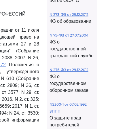
ФЗ об ОСАГО
ПРОФЕССИЙ
N 273-ФЗ от 29.12.2012
ФЗ об образовании
рации от 11 июля
N 79-ФЗ от 27.07.2004
 дающей право на
ФЗ о
статьями 27 и 28
государственной
ции" (Собрание
гражданской службе
 2088; 2007, N 26,
.72
Положения о
N 275-ФЗ от 29.12.2012
 утвержденного
ФЗ о
 N 610 (Собрание
государственном
т. 2809; N 36, ст.
оборонном заказе
 ст. 3577; N 29, ст.
; 2016, N 2, ст. 325;
N2300-1 от 07.02.1992
 6659; 2017, N 1, ст.
ЗППП
494; N 24, ст. 3530;
О защите прав
авовой информации
потребителей