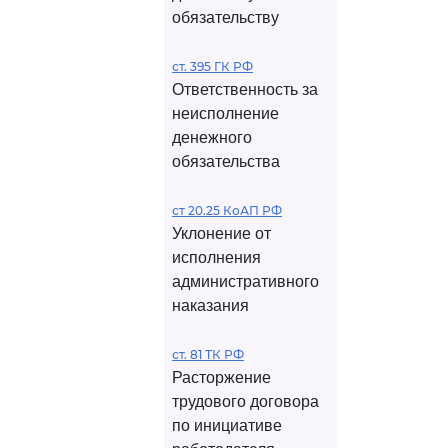
обязательству
ст. 395 ГК РФ
Ответственность за
неисполнение
денежного
обязательства
ст 20.25 КоАП РФ
Уклонение от
исполнения
административного
наказания
ст. 81 ТК РФ
Расторжение
трудового договора
по инициативе