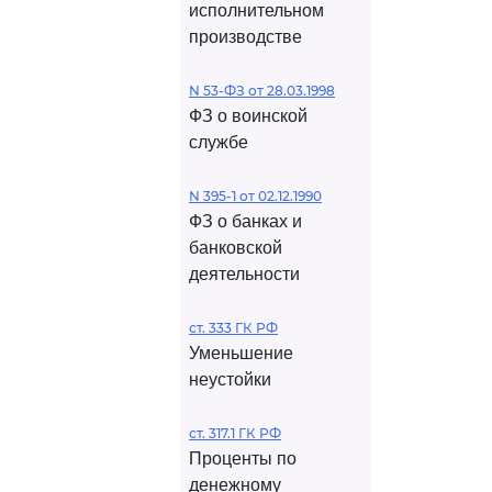
исполнительном
производстве
N 53-ФЗ от 28.03.1998
ФЗ о воинской
службе
N 395-1 от 02.12.1990
ФЗ о банках и
банковской
деятельности
ст. 333 ГК РФ
Уменьшение
неустойки
ст. 317.1 ГК РФ
Проценты по
денежному