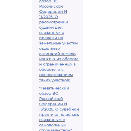
обзор ВС
Российской
Федерации N
11/2026. О
рассмотрении
судами дел,
связанных с
правами на
земельные участки
отдельных
категорий земель,
изъятых из оборота
и ограниченных в
обороте, и с
использованием
таких участков"
"Тематический
обзор ВС
Российской
Федерации N
13/2026. О судебной
практике по делам,
связанным с
самовольным
строительством"