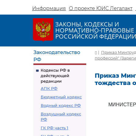
Информация
О проекте ЮИС Легалакт
ЗАКОНЫ, КОДЕКСЫ И
НОРМАТИВНО-ПРАВОВЫЕ 
РОССИЙСКОЙ ФЕДЕРАЦИ
Законодательство
|
Приказ Минтруда
профессий" (Зареги
РФ
Кодексы РФ в
Приказ Минт
действующей
редакции
тождества 
АПК РФ
Бюджетный кодекс
МИНИСТЕР
Водный кодекс РФ
Воздушный кодекс
РФ
ГК РФ часть 1