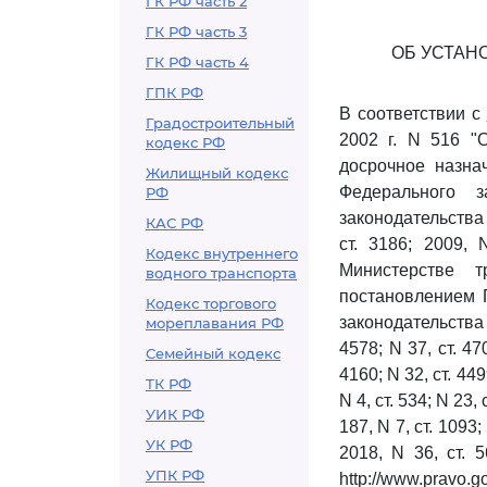
ГК РФ часть 2
ГК РФ часть 3
ОБ УСТАН
ГК РФ часть 4
ГПК РФ
В соответствии с
Градостроительный
2002 г. N 516 "
кодекс РФ
досрочное назна
Жилищный кодекс
Федерального 
РФ
законодательства 
КАС РФ
ст. 3186; 2009, 
Кодекс внутреннего
Министерстве 
водного транспорта
постановлением 
Кодекс торгового
законодательства 
мореплавания РФ
4578; N 37, ст. 470
Семейный кодекс
4160; N 32, ст. 4499
ТК РФ
N 4, ст. 534; N 23, 
УИК РФ
187, N 7, ст. 1093;
УК РФ
2018, N 36, ст. 
УПК РФ
http://www.pravo.