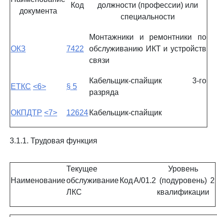
Код
должности (профессии) или
документа
специальности
Монтажники и ремонтники по
ОКЗ
7422
обслуживанию ИКТ и устройств
связи
Кабельщик-спайщик 3-го
ЕТКС
<6>
§ 5
разряда
ОКПДТР
<7>
12624
Кабельщик-спайщик
3.1.1. Трудовая функция
Текущее
Уровень
Наименование
обслуживание
Код
A/01.2
(подуровень)
2
ЛКС
квалификации