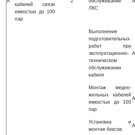
A
2
обслуживание
A
кабелей связи
ЛКС
емкостью до 100
пар
Выполнение
подготовительных
работ при
эксплуатационно-
A
техническом
обслуживании
кабеля
Монтаж медно-
жильных кабелей
A
емкостью до 100
пар
Установка и
A
монтаж боксов