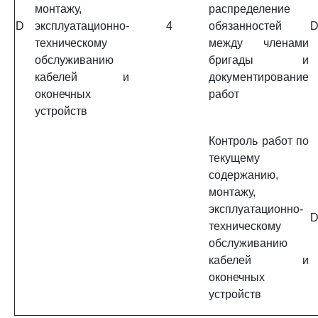
монтажу,
распределение
D
эксплуатационно-
4
обязанностей
D
техническому
между членами
обслуживанию
бригады и
кабелей и
документирование
оконечных
работ
устройств
Контроль работ по
текущему
содержанию,
монтажу,
эксплуатационно-
D
техническому
обслуживанию
кабелей и
оконечных
устройств