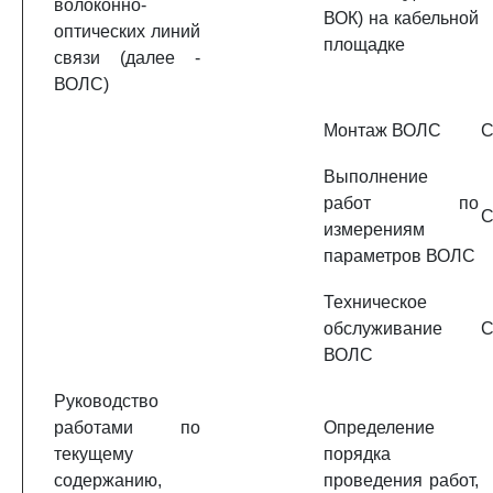
волоконно-
ВОК) на кабельной
оптических линий
площадке
связи (далее -
ВОЛС)
Монтаж ВОЛС
C
Выполнение
работ по
C
измерениям
параметров ВОЛС
Техническое
обслуживание
C
ВОЛС
Руководство
работами по
Определение
текущему
порядка
содержанию,
проведения работ,