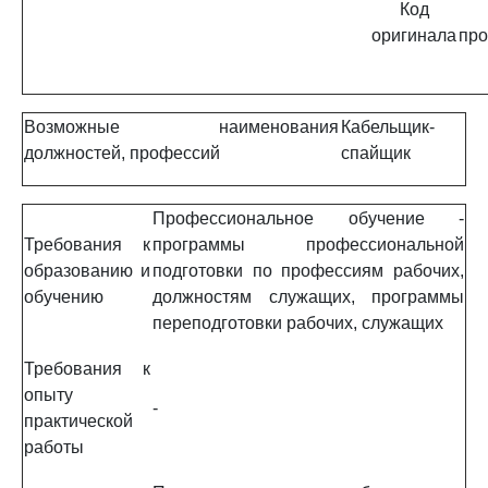
Код
оригинала
про
Возможные наименования
Кабельщик-
должностей, профессий
спайщик
Профессиональное обучение -
Требования к
программы профессиональной
образованию и
подготовки по профессиям рабочих,
обучению
должностям служащих, программы
переподготовки рабочих, служащих
Требования к
опыту
-
практической
работы