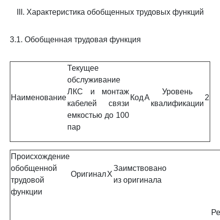
III. Характеристика обобщенных трудовых функций
3.1. Обобщенная трудовая функция
Текущее
обслуживание
ЛКС и монтаж
Уровень
Наименование
Код
A
2
кабелей связи
квалификации
емкостью до 100
пар
Происхождение
обобщенной
Заимствовано
Оригинал
X
трудовой
из оригинала
функции
Ре