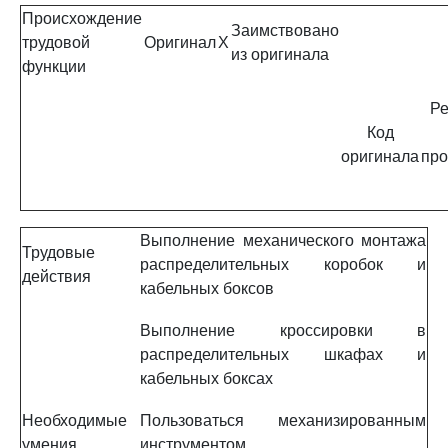
Происхождение
Заимствовано
трудовой
Оригинал
X
из оригинала
функции
Ре
Код
оригинала
про
Выполнение механического монтажа
Трудовые
распределительных коробок и
действия
кабельных боксов
Выполнение кроссировки в
распределительных шкафах и
кабельных боксах
Необходимые
Пользоваться механизированным
умения
инструментом