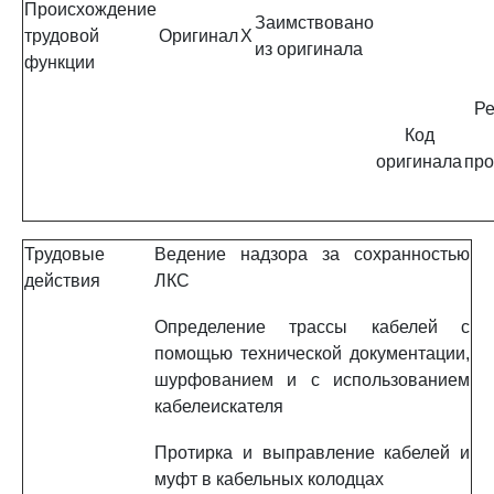
Происхождение
Заимствовано
трудовой
Оригинал
X
из оригинала
функции
Ре
Код
оригинала
про
Трудовые
Ведение надзора за сохранностью
действия
ЛКС
Определение трассы кабелей с
помощью технической документации,
шурфованием и с использованием
кабелеискателя
Протирка и выправление кабелей и
муфт в кабельных колодцах