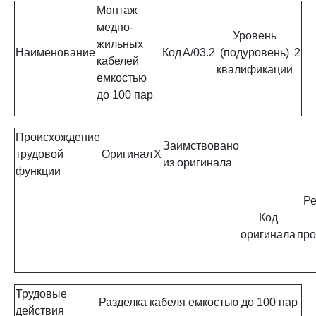
Монтаж
медно-
Уровень
жильных
Наименование
Код
A/03.2
(подуровень)
2
кабелей
квалификации
емкостью
до 100 пар
Происхождение
Заимствовано
трудовой
Оригинал
X
из оригинала
функции
Ре
Код
оригинала
про
Трудовые
Разделка кабеля емкостью до 100 пар
действия