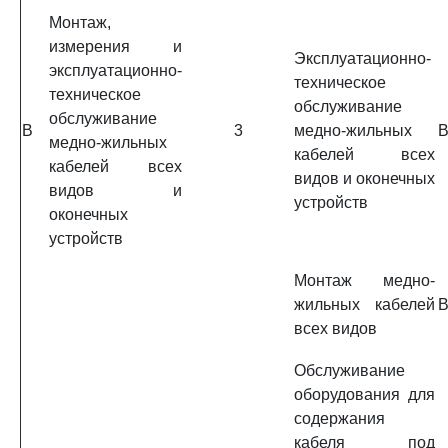
Монтаж,
измерения и
Эксплуатационно-
эксплуатационно-
техническое
техническое
обслуживание
обслуживание
B
3
медно-жильных
B
медно-жильных
кабелей всех
кабелей всех
видов и оконечных
видов и
устройств
оконечных
устройств
Монтаж медно-
жильных кабелей
B
всех видов
Обслуживание
оборудования для
содержания
кабеля под