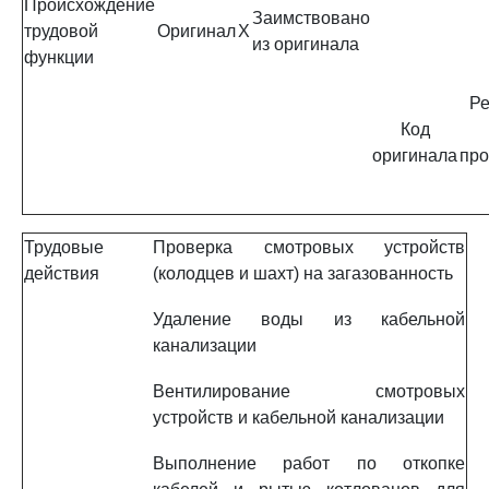
Происхождение
Заимствовано
трудовой
Оригинал
X
из оригинала
функции
Ре
Код
оригинала
про
Трудовые
Проверка смотровых устройств
действия
(колодцев и шахт) на загазованность
Удаление воды из кабельной
канализации
Вентилирование смотровых
устройств и кабельной канализации
Выполнение работ по откопке