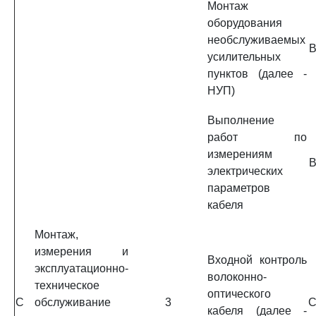
Монтаж
оборудования
необслуживаемых
B
усилительных
пунктов (далее -
НУП)
Выполнение
работ по
измерениям
B
электрических
параметров
кабеля
Монтаж,
измерения и
Входной контроль
эксплуатационно-
волоконно-
техническое
оптического
C
обслуживание
3
C
кабеля (далее -