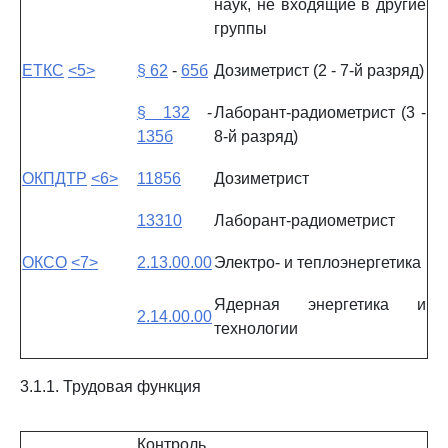
наук, не входящие в другие
группы
ЕТКС
<5>
§ 62
-
65б
Дозиметрист (2 - 7-й разряд)
§ 132
-
Лаборант-радиометрист (3 -
135б
8-й разряд)
ОКПДТР
<6>
11856
Дозиметрист
13310
Лаборант-радиометрист
ОКСО
<7>
2.13.00.00
Электро- и теплоэнергетика
Ядерная энергетика и
2.14.00.00
технологии
3.1.1. Трудовая функция
Контроль,