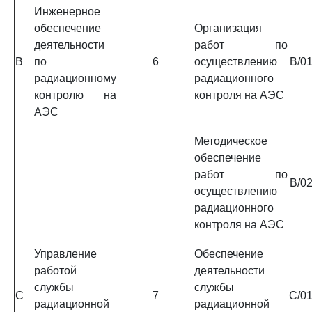
Инженерное
обеспечение
Организация
деятельности
работ по
B
по
6
осуществлению
B/01
радиационному
радиационного
контролю на
контроля на АЭС
АЭС
Методическое
обеспечение
работ по
B/02
осуществлению
радиационного
контроля на АЭС
Управление
Обеспечение
работой
деятельности
службы
службы
C
7
C/01
радиационной
радиационной