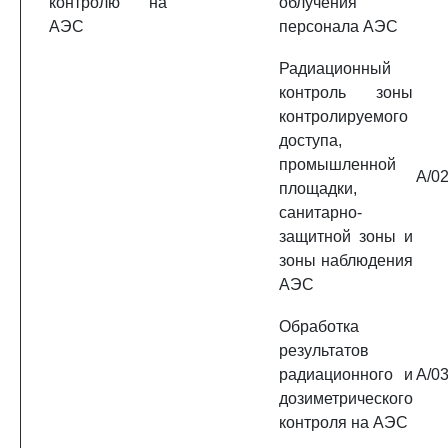
контролю на
облучения
АЭС
персонала АЭС
Радиационный
контроль зоны
контролируемого
доступа,
промышленной
A/02
площадки,
санитарно-
защитной зоны и
зоны наблюдения
АЭС
Обработка
результатов
радиационного и
A/03
дозиметрического
контроля на АЭС