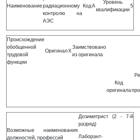
Уровень
Наименование
радиационному
Код
A
5
квалификации
контролю на
АЭС
Происхождение
обобщенной
Заимствовано
Оригинал
X
трудовой
из оригинала
функции
Ре
Код
оригинала
про
Дозиметрист (2 - 7-й
разряд)
Возможные наименования
Лаборант-
должностей, профессий