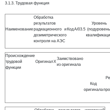
3.1.3. Трудовая функция
Обработка
результатов
Уровень
Наименование
радиационного и
Код
A/03.5
(подуровень
дозиметрического
квалификац
контроля на АЭС
Происхождение
Заимствовано
трудовой
Оригинал
X
из оригинала
функции
Ре
Код
оригинала
про