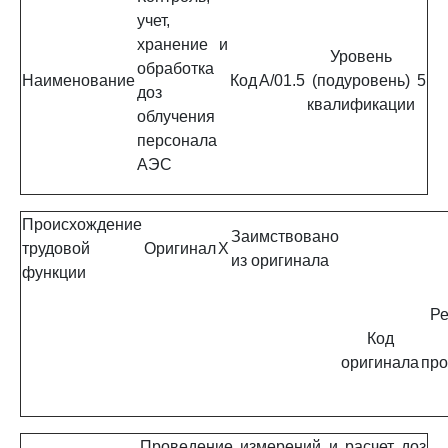
учет,
хранение и
Уровень
обработка
Наименование
Код
A/01.5
(подуровень)
5
доз
квалификации
облучения
персонала
АЭС
Происхождение
Заимствовано
трудовой
Оригинал
X
из оригинала
функции
Ре
Код
оригинала
про
Проведение измерений и расчет доз