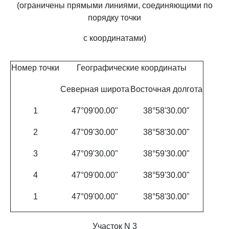
(ограничены прямыми линиями, соединяющими по
порядку точки
с координатами)
Номер точки
Географические координаты
Северная широта
Восточная долгота
1
47°09'00.00"
38°58'30.00"
2
47°09'30.00"
38°58'30.00"
3
47°09'30.00"
38°59'30.00"
4
47°09'00.00"
38°59'30.00"
1
47°09'00.00"
38°58'30.00"
Участок N 3