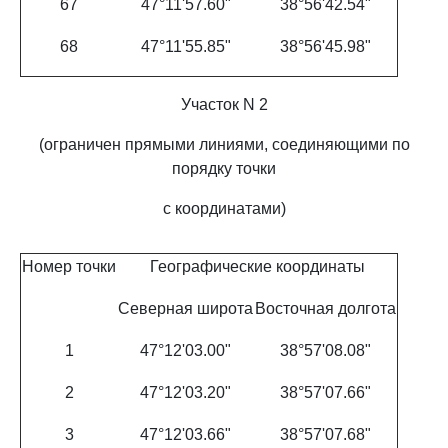
67
47°11'57.60"
38°56'42.54"
68
47°11'55.85"
38°56'45.98"
Участок N 2
(ограничен прямыми линиями, соединяющими по
порядку точки
с координатами)
Номер точки
Географические координаты
Северная широта
Восточная долгота
1
47°12'03.00"
38°57'08.08"
2
47°12'03.20"
38°57'07.66"
3
47°12'03.66"
38°57'07.68"