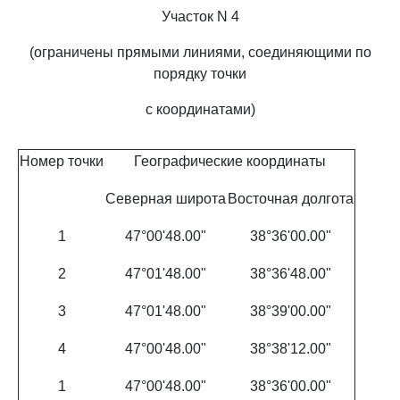
Участок N 4
(ограничены прямыми линиями, соединяющими по
порядку точки
с координатами)
Номер точки
Географические координаты
Северная широта
Восточная долгота
1
47°00'48.00"
38°36'00.00"
2
47°01'48.00"
38°36'48.00"
3
47°01'48.00"
38°39'00.00"
4
47°00'48.00"
38°38'12.00"
1
47°00'48.00"
38°36'00.00"