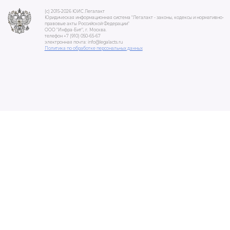
(c) 2015-2026 ЮИС Легалакт
Юридическая информационная система "Легалакт - законы, кодексы и нормативно-
правовые акты Российской Федерации"
ООО "Инфра-Бит", г. Москва.
телефон +7 (910) 050-65-67
электронная почта: info@legalacts.ru
Политика по обработке персональных данных