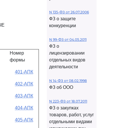
N 135-ФЗ от 26.07.2006
ФЗ о защите
ЫЕ
конкуренции
N 99-ФЗ от 04.05.2011
ФЗ о
Номер
лицензировании
формы
отдельных видов
деятельности
401-АПК
N 14-ФЗ от 08.02.1998
402-АПК
ФЗ об ООО
403-АПК
N 223-ФЗ от 18.07.2011
404-АПК
ФЗ о закупках
товаров, работ, услуг
405-АПК
отдельными видами