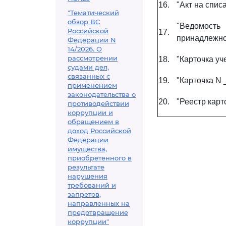
16.
"Акт на спи
"Тематический
обзор ВС
"Ведомость
Российской
17.
принадлежно
Федерации N
14/2026. О
рассмотрении
18.
"Карточка у
судами дел,
связанных с
19.
"Карточка N 
применением
законодательства о
20.
"Реестр карт
противодействии
коррупции и
обращением в
доход Российской
Федерации
имущества,
приобретенного в
результате
нарушения
требований и
запретов,
направленных на
предотвращение
коррупции"