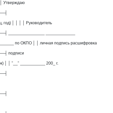
│ Утверждаю
──┤
ц, год) │ │ │ │ Руководитель
┤ ________________ _____________
_______ по ОКПО │ │ личная подпись расшифровка
─┤ подписи
к) │ │ "__" ___________ 200_ г.
──┤
──┤