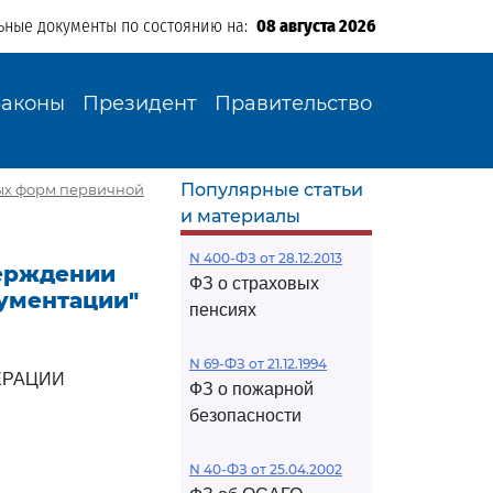
ьные документы по состоянию на:
08 августа 2026
Законы
Президент
Правительство
Популярные статьи
ных форм первичной
и материалы
N 400-ФЗ от 28.12.2013
верждении
ФЗ о страховых
ументации"
пенсиях
N 69-ФЗ от 21.12.1994
ЕРАЦИИ
ФЗ о пожарной
безопасности
N 40-ФЗ от 25.04.2002