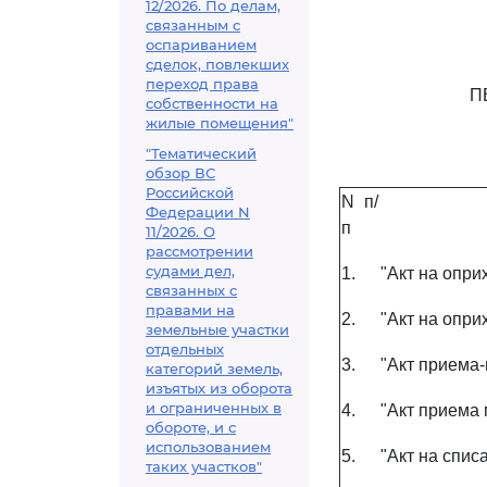
12/2026. По делам,
связанным с
оспариванием
сделок, повлекших
переход права
П
собственности на
жилые помещения"
"Тематический
обзор ВС
Российской
N п/
Федерации N
п
11/2026. О
рассмотрении
судами дел,
1.
"Акт на опри
связанных с
правами на
2.
"Акт на опри
земельные участки
отдельных
3.
"Акт приема-
категорий земель,
изъятых из оборота
и ограниченных в
4.
"Акт приема
обороте, и с
использованием
5.
"Акт на спис
таких участков"