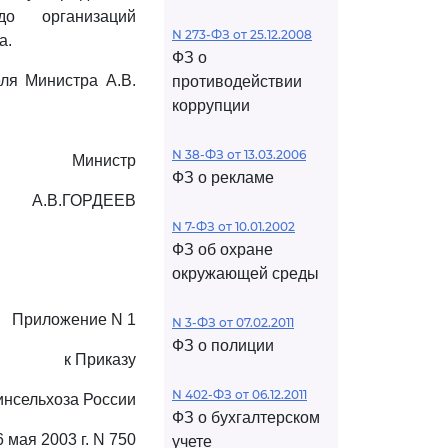
до организаций
N 273-ФЗ от 25.12.2008
а.
ФЗ о
ля Министра А.В.
противодействии
коррупции
N 38-ФЗ от 13.03.2006
Министр
ФЗ о рекламе
А.В.ГОРДЕЕВ
N 7-ФЗ от 10.01.2002
ФЗ об охране
окружающей среды
Приложение N 1
N 3-ФЗ от 07.02.2011
ФЗ о полиции
к Приказу
N 402-ФЗ от 06.12.2011
нсельхоза России
ФЗ о бухгалтерском
6 мая 2003 г. N 750
учете