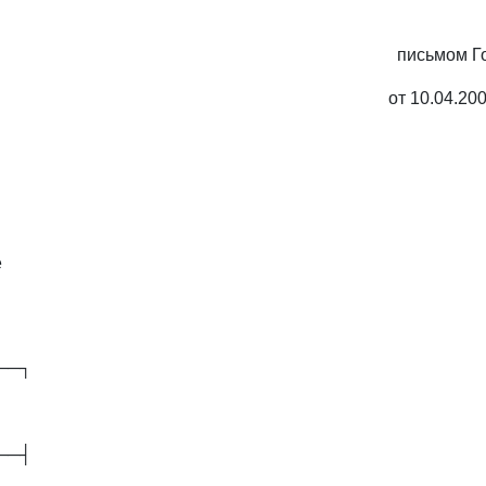
письмом Г
от 10.04.20
е
──┐
──┤