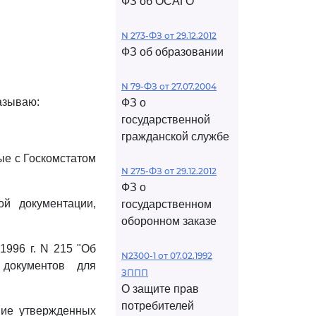
ФЗ об ОСАГО
N 273-ФЗ от 29.12.2012
ФЗ об образовании
N 79-ФЗ от 27.07.2004
азываю:
ФЗ о
государственной
гражданской службе
ые с Госкомстатом
N 275-ФЗ от 29.12.2012
ФЗ о
й документации,
государственном
оборонном заказе
1996 г. N 215 "Об
N2300-1 от 07.02.1992
документов для
ЗППП
О защите прав
потребителей
ение утвержденных