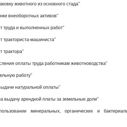
аковку животного из основного стада"
енки внеоборотных активов"
т труда и выполненных работ"
ст тракториста-машиниста"
т трактора"
исления оплаты труда работникам животноводства"
ельную работу"
выдачи натуральной оплаты"
на выдачу арендной платы за земельные доли"
пользовании минеральных, органических и бактериал