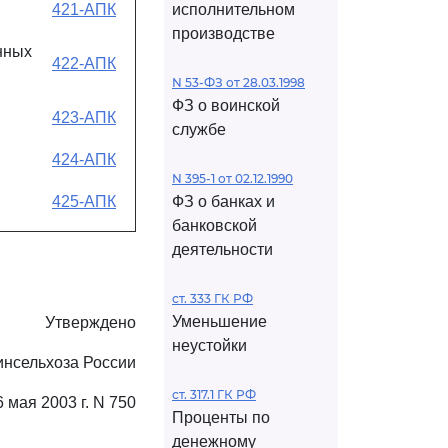
421-АПК
исполнительном
производстве
нных
422-АПК
N 53-ФЗ от 28.03.1998
ФЗ о воинской
423-АПК
службе
424-АПК
N 395-1 от 02.12.1990
425-АПК
ФЗ о банках и
банковской
деятельности
ст. 333 ГК РФ
Уменьшение
Утверждено
неустойки
нсельхоза России
ст. 317.1 ГК РФ
6 мая 2003 г. N 750
Проценты по
денежному