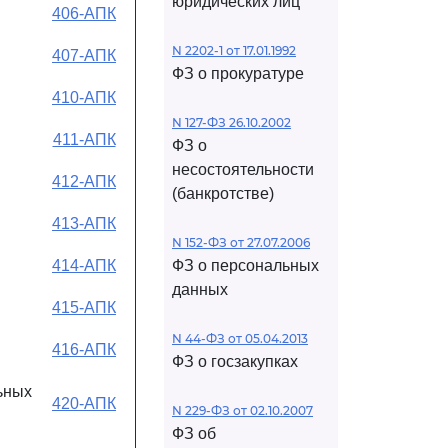
юридических лиц
406-АПК
N 2202-1 от 17.01.1992
407-АПК
ФЗ о прокуратуре
410-АПК
N 127-ФЗ 26.10.2002
411-АПК
ФЗ о
несостоятельности
412-АПК
(банкротстве)
413-АПК
N 152-ФЗ от 27.07.2006
414-АПК
ФЗ о персональных
данных
415-АПК
N 44-ФЗ от 05.04.2013
416-АПК
ФЗ о госзакупках
ьных
420-АПК
N 229-ФЗ от 02.10.2007
ФЗ об