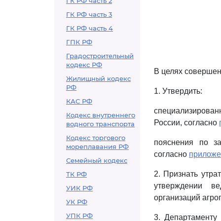
ГК РФ часть 2
ГК РФ часть 3
ГК РФ часть 4
ГПК РФ
Градостроительный
кодекс РФ
В целях совершен
Жилищный кодекс
РФ
1. Утвердить:
КАС РФ
специализированн
Кодекс внутреннего
России, согласно
водного транспорта
Кодекс торгового
пояснения по з
мореплавания РФ
согласно
приложе
Семейный кодекс
2. Признать утра
ТК РФ
утверждении в
УИК РФ
организаций агро
УК РФ
УПК РФ
3. Департаменту 