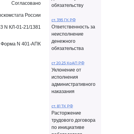
Согласовано
обязательству
оскомстата России
ст. 395 ГК РФ
Ответственность за
03 N КЛ-01-21/1381
неисполнение
денежного
Форма N 401-АПК
обязательства
ст 20.25 КоАП РФ
Уклонение от
исполнения
административного
наказания
ст. 81 ТК РФ
Расторжение
трудового договора
по инициативе