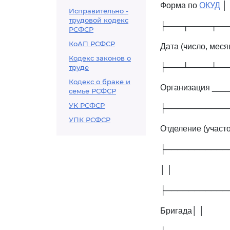
Форма по
ОКУД
│ 
Исправительно -
трудовой кодекс
├───┬────┬──
РСФСР
КоАП РСФСР
Дата (число, меся
Кодекс законов о
├───┴────┴────
труде
Кодекс о браке и
Организация ___
семье РСФСР
УК РСФСР
├────────────
УПК РСФСР
Отделение (участо
├───────────
│ │
├───────────
Бригада│ │