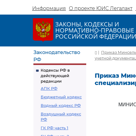
Информация
О проекте ЮИС Легалакт
ЗАКОНЫ, КОДЕКСЫ И
НОРМАТИВНО-ПРАВОВЫЕ 
РОССИЙСКОЙ ФЕДЕРАЦИ
Законодательство
|
Приказ Минсельх
учетной документа
РФ
Кодексы РФ в
Приказ Минс
действующей
редакции
специализи
АПК РФ
Бюджетный кодекс
МИНИС
Водный кодекс РФ
Воздушный кодекс
РФ
ГК РФ часть 1