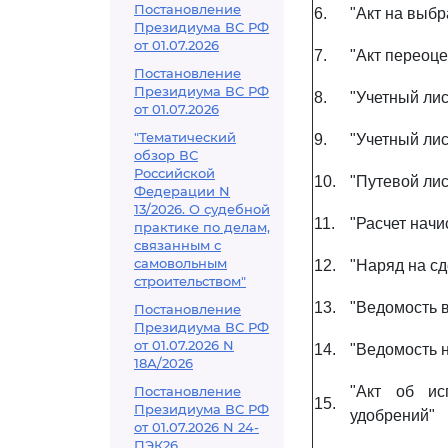
Постановление
6.
"Акт на выбр
Президиума ВС РФ
от 01.07.2026
7.
"Акт переоц
Постановление
Президиума ВС РФ
8.
"Учетный лис
от 01.07.2026
"Тематический
9.
"Учетный ли
обзор ВС
Российской
10.
"Путевой лис
Федерации N
13/2026. О судебной
11.
"Расчет нач
практике по делам,
связанным с
самовольным
12.
"Наряд на сд
строительством"
13.
"Ведомость 
Постановление
Президиума ВС РФ
от 01.07.2026 N
14.
"Ведомость 
18А/2026
Постановление
"Акт об ис
15.
Президиума ВС РФ
удобрений"
от 01.07.2026 N 24-
ПЭК26