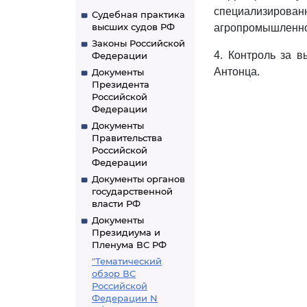
специализиров
Судебная практика
высших судов РФ
агропромышленног
Законы Российской
4. Контроль за 
Федерации
Антонца.
Документы
Президента
Российской
Федерации
Документы
Правительства
Российской
Федерации
Документы органов
государственной
власти РФ
Документы
Президиума и
Пленума ВС РФ
"Тематический
обзор ВС
Российской
Федерации N