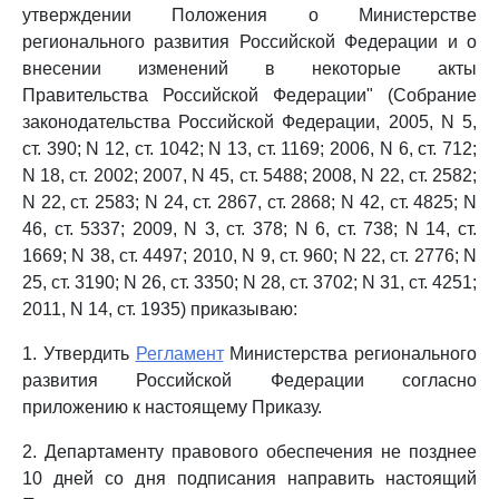
утверждении Положения о Министерстве
регионального развития Российской Федерации и о
внесении изменений в некоторые акты
Правительства Российской Федерации" (Собрание
законодательства Российской Федерации, 2005, N 5,
ст. 390; N 12, ст. 1042; N 13, ст. 1169; 2006, N 6, ст. 712;
N 18, ст. 2002; 2007, N 45, ст. 5488; 2008, N 22, ст. 2582;
N 22, ст. 2583; N 24, ст. 2867, ст. 2868; N 42, ст. 4825; N
46, ст. 5337; 2009, N 3, ст. 378; N 6, ст. 738; N 14, ст.
1669; N 38, ст. 4497; 2010, N 9, ст. 960; N 22, ст. 2776; N
25, ст. 3190; N 26, ст. 3350; N 28, ст. 3702; N 31, ст. 4251;
2011, N 14, ст. 1935) приказываю:
1. Утвердить
Регламент
Министерства регионального
развития Российской Федерации согласно
приложению к настоящему Приказу.
2. Департаменту правового обеспечения не позднее
10 дней со дня подписания направить настоящий