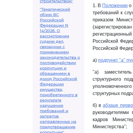
строительством"
1. В
Положении
о 
"Тематический
требований к сл
обзор ВС
приказом Минист
Российской
Федерации N
(зарегистриров
14/2026. О
регистрационный 
рассмотрении
Российской Федер
судами дел,
связанных с
Российской Федера
применением
законодательства о
а)
подпункт "а" пу
противодействии
коррупции и
"а) заместител
обращением в
доход Российской
структурного по
Федерации
уполномоченного 
имущества,
структурных подр
приобретенного в
результате
б) в
абзаце перво
нарушения
требований и
руководителями 
запретов,
кадров Министе
направленных на
Министерства";
предотвращение
коррупции"