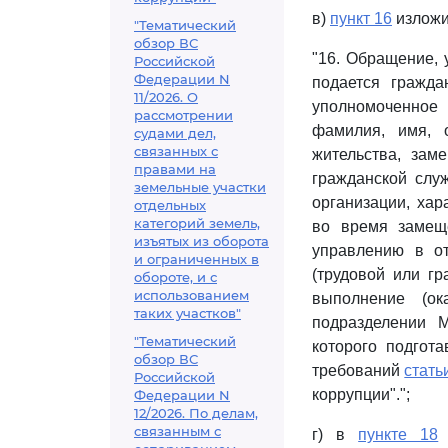
в)
пункт 16
изложи
"Тематический
обзор ВС
"16. Обращение, 
Российской
Федерации N
подается гражд
11/2026. О
уполномоченное
рассмотрении
фамилия, имя, 
судами дел,
связанных с
жительства, зам
правами на
гражданской слу
земельные участки
организации, хар
отдельных
категорий земель,
во время замещ
изъятых из оборота
управлению в от
и ограниченных в
(трудовой или гр
обороте, и с
использованием
выполнение (ок
таких участков"
подразделении М
"Тематический
которого подгот
обзор ВС
требований
стать
Российской
коррупции".";
Федерации N
12/2026. По делам,
связанным с
г) в
пункте 18
с