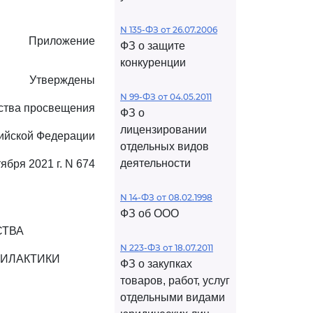
N 135-ФЗ от 26.07.2006
Приложение
ФЗ о защите
конкуренции
Утверждены
N 99-ФЗ от 04.05.2011
ства просвещения
ФЗ о
лицензировании
ийской Федерации
отдельных видов
деятельности
тября 2021 г. N 674
N 14-ФЗ от 08.02.1998
ФЗ об ООО
СТВА
N 223-ФЗ от 18.07.2011
ИЛАКТИКИ
ФЗ о закупках
товаров, работ, услуг
отдельными видами