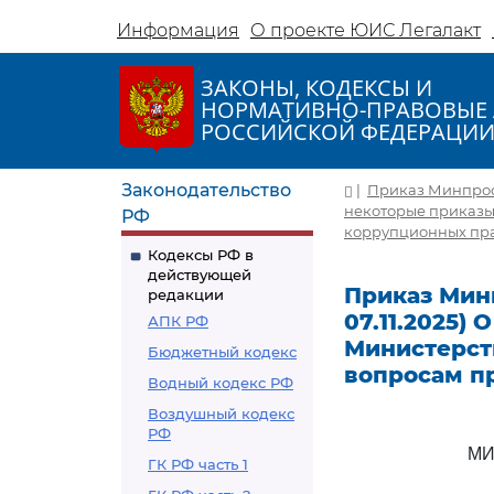
Информация
О проекте ЮИС Легалакт
ЗАКОНЫ, КОДЕКСЫ И
НОРМАТИВНО-ПРАВОВЫЕ 
РОССИЙСКОЙ ФЕДЕРАЦИ
Законодательство
|
Приказ Минпросве
некоторые приказы
РФ
коррупционных прав
Кодексы РФ в
действующей
Приказ Минп
редакции
07.11.2025)
АПК РФ
Министерст
Бюджетный кодекс
вопросам п
Водный кодекс РФ
Воздушный кодекс
РФ
МИ
ГК РФ часть 1