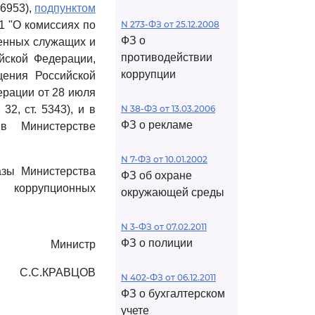
 6953),
подпунктом
1 "О комиссиях по
N 273-ФЗ от 25.12.2008
ФЗ о
енных служащих и
противодействии
йской Федерации,
коррупции
ения Российской
ерации от 28 июля
2, ст. 5343), и в
N 38-ФЗ от 13.03.2006
ФЗ о рекламе
в Министерстве
N 7-ФЗ от 10.01.2002
азы Министерства
ФЗ об охране
 коррупционных
окружающей среды
N 3-ФЗ от 07.02.2011
ФЗ о полиции
Министр
С.С.КРАВЦОВ
N 402-ФЗ от 06.12.2011
ФЗ о бухгалтерском
учете