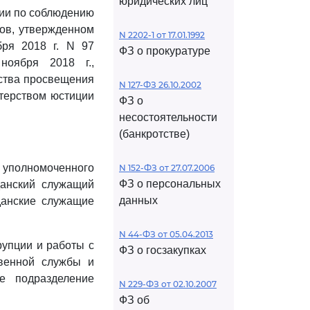
юридических лиц
ии по соблюдению
ов, утвержденном
N 2202-1 от 17.01.1992
бря 2018 г. N 97
ФЗ о прокуратуре
ноября 2018 г.,
рства просвещения
N 127-ФЗ 26.10.2002
стерством юстиции
ФЗ о
несостоятельности
(банкротстве)
уполномоченного
N 152-ФЗ от 27.07.2006
ФЗ о персональных
данский служащий
данных
жданские служащие
N 44-ФЗ от 05.04.2013
рупции и работы с
ФЗ о госзакупках
твенной службы и
е подразделение
N 229-ФЗ от 02.10.2007
ФЗ об