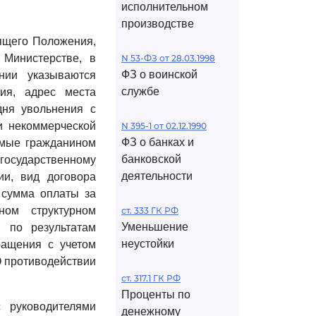
исполнительном
производстве
оящего Положения,
Министерстве, в
N 53-ФЗ от 28.03.1998
ФЗ о воинской
нии указываются
службе
ия, адрес места
дня увольнения с
и некоммерческой
N 395-1 от 02.12.1990
ФЗ о банках и
яемые гражданином
банковской
осударственному
деятельности
ии, вид договора
, сумма оплаты за
ном структурном
ст. 333 ГК РФ
Уменьшение
, по результатам
неустойки
ращения с учетом
О противодействии
ст. 317.1 ГК РФ
Проценты по
 руководителями
денежному