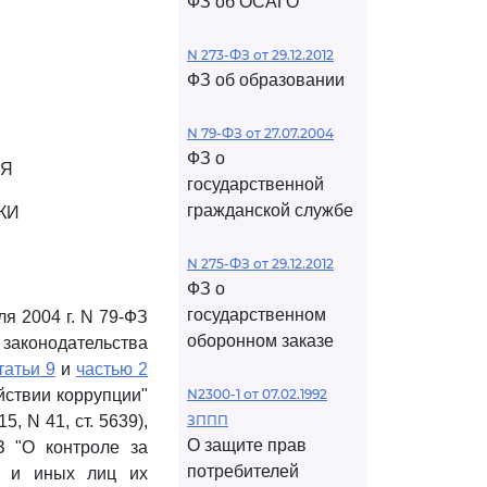
ФЗ об ОСАГО
N 273-ФЗ от 29.12.2012
ФЗ об образовании
N 79-ФЗ от 27.07.2004
ФЗ о
ИЯ
государственной
гражданской службе
КИ
N 275-ФЗ от 29.12.2012
ФЗ о
государственном
я 2004 г. N 79-ФЗ
оборонном заказе
 законодательства
татьи 9
и
частью 2
йствии коррупции"
N2300-1 от 07.02.1992
, N 41, ст. 5639),
ЗППП
О защите прав
З "О контроле за
потребителей
, и иных лиц их