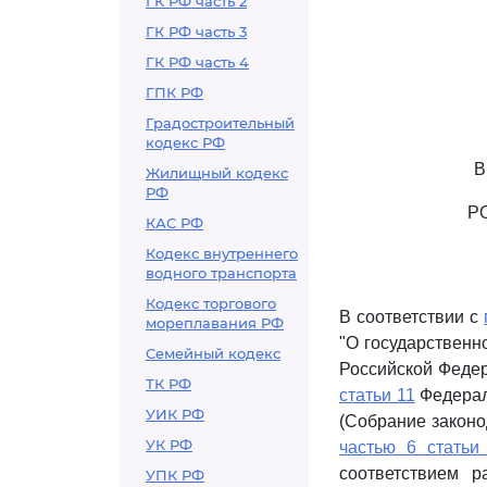
ГК РФ часть 2
ГК РФ часть 3
ГК РФ часть 4
ГПК РФ
Градостроительный
кодекс РФ
В
Жилищный кодекс
РФ
Р
КАС РФ
Кодекс внутреннего
водного транспорта
Кодекс торгового
В соответствии с
мореплавания РФ
"О государственн
Семейный кодекс
Российской Федера
ТК РФ
статьи 11
Федераль
УИК РФ
(Собрание законод
УК РФ
частью 6 статьи
соответствием 
УПК РФ