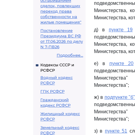
оспариванием
подведомствен
сделок, повлекших
Министерства, к
переход права
собственности на
Министерства, кот
жилые помещения"
д) в
пункте 19
Постановление
Президиума ВС РФ
подведомствен
от 17.06.2026 по делу
Министерства, к
N 7-ПВ26
Министерства, кот
Подробнее...
е) в
пункте 20
Кодексы СССР и
РСФСР
подведомствен
Водный кодекс
Министерства"
РСФСР
Министерства";
ГПК РСФСР
ж) в
подпункте "б"
Гражданский
подведомствен
кодекс РСФСР
Министерства"
Жилищный кодекс
Министерства";
РСФСР
Земельный кодекс
з) в
пункте 51
сл
РСФСР