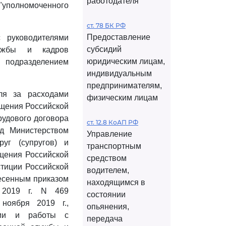
работодателя
"уполномоченного
ст. 78 БК РФ
Предоставление
 руководителями
субсидий
лужбы и кадров
юридическим лицам,
подразделением
индивидуальным
предпринимателям,
ля за расходами
физическим лицам
щения Российской
рудового договора
ст. 12.8 КоАП РФ
ед Министерством
Управление
уг (супругов) и
транспортным
щения Российской
средством
стиции Российской
водителем,
несенным приказом
находящимся в
 2019 г. N 469
состоянии
ноября 2019 г.,
опьянения,
ции и работы с
передача