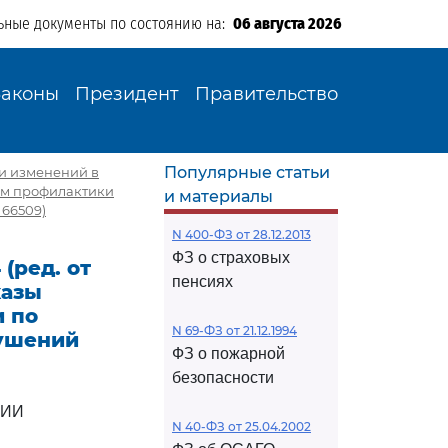
ьные документы по состоянию на:
06 августа 2026
Законы
Президент
Правительство
Популярные статьи
ии изменений в
ам профилактики
и материалы
 66509)
N 400-ФЗ от 28.12.2013
ФЗ о страховых
(ред. от
пенсиях
казы
 по
N 69-ФЗ от 21.12.1994
ушений
ФЗ о пожарной
безопасности
ЦИИ
N 40-ФЗ от 25.04.2002