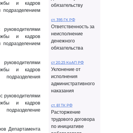
лужбы и кадров
обязательству
м подразделением
ст. 395 ГК РФ
Ответственность за
 руководителями
неисполнение
лужбы и кадров
денежного
м подразделением
обязательства
 руководителями
ст 20.25 КоАП РФ
Уклонение от
лужбы и кадров
исполнения
 подразделения
административного
наказания
 с руководителями
лужбы и кадров
ст. 81 ТК РФ
 подразделение
Расторжение
трудового договора
по инициативе
ров Департамента