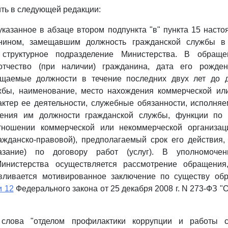
ть в следующей редакции:
указанное в абзаце втором подпункта "в" пункта 15 наст
анином, замещавшим должность гражданской службы в 
 структурное подразделение Министерства. В обраще
отчество (при наличии) гражданина, дата его рожден
ещаемые должности в течение последних двух лет до 
жбы, наименование, место нахождения коммерческой ил
актер ее деятельности, служебные обязанности, исполн
ения им должности гражданской службы, функции по г
ношении коммерческой или некоммерческой организац
ажданско-правовой), предполагаемый срок его действия
азание) по договору работ (услуг). В уполномочен
инистерства осуществляется рассмотрение обращения
авливается мотивированное заключение по существу об
и 12
Федерального закона от 25 декабря 2008 г. N 273-ФЗ "
лова "отделом профилактики коррупции и работы с