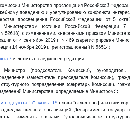
комиссии Министерства просвещения Российской Федерац
ужебному поведению и урегулированию конфликта интерес
ерства просвещения Российской Федерации от 5 октя
ан Министерством юстиции Российской Федерации 7 
N 52618), с изменениями, внесенными приказом Министе
ации от 4 сентября 2019 г. N 469 (зарегистрирован Мини
ции 14 ноября 2019 г., регистрационный N 56514):
нкта 7
изложить в следующей редакции:
ь Министра (председатель Комиссии), руководитель 
дразделения (заместитель председателя Комиссии), граж
структурного подразделения (секретарь Комиссии), гра
азделений Министерства, определяемые Министром;";
м подпункта "в" пункта 15
слова "отдел профилактики кор
подведомственных организаций Департамента государс
рства" заменить словами "уполномоченное структурно