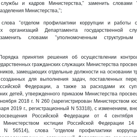
 службы и кадров Министерства," заменить словами 
разделения Министерства,";
слова "отделом профилактики коррупции и работы с
ных организаций Департамента государственной с
 заменить словами "уполномоченным структурным 
орядка принятия решения об осуществлении контро
ударственных гражданских служащих Министерства просве
ников, замещающих отдельные должности на основании т
 созданных для выполнения задач, поставленных пер
ссийской Федерации, а также за расходами их супр
них детей, утвержденного приказом Министерства просве
ноября 2018 г. N 260 (зарегистрирован Министерством ю
аря 2019 г., регистрационный N 53318), с изменением, в
просвещения Российской Федерации от 4 сентября
ан Министерством юстиции Российской Федерации 14 
ый N 56514), слова "отделом профилактики корруп