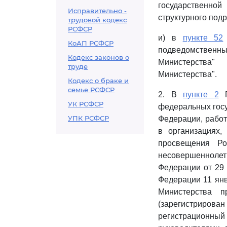
государственной
Исправительно -
структурного под
трудовой кодекс
РСФСР
и) в
пункте 52
КоАП РСФСР
подведомствен
Кодекс законов о
Министерства"
труде
Министерства".
Кодекс о браке и
семье РСФСР
2. В
пункте 2
П
УК РСФСР
федеральных гос
УПК РСФСР
Федерации, работ
в организациях,
просвещения Ро
несовершеннолет
Федерации от 29 
Федерации 11 янв
Министерства 
(зарегистриров
регистрационн