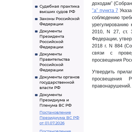
доходам" (Собрани
Судебная практика
"а" пункта 7
Указа
высших судов РФ
соблюдению треб
Законы Российской
Федерации
урегулированию 
Документы
2010, N 27, ст.
Президента
Федерации, утвер
Российской
2018 г. N 884 (С
Федерации
связи с прове
Документы
Правительства
просвещения Рос
Российской
Федерации
Утвердить прил
Документы органов
просвещения Р
государственной
правонарушений.
власти РФ
Документы
Президиума и
Пленума ВС РФ
Постановление
Президиума ВС РФ
от 01.07.2026
Постановление