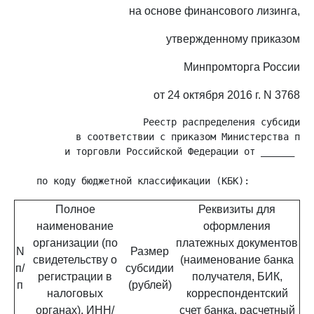
на основе финансового лизинга,
утвержденному приказом
Минпромторга России
от 24 октября 2016 г. N 3768
                       Реестр распределения субсидий

           в соответствии с приказом Министерства пром
         и торговли Российской Федерации от ______ 201
Полное
Реквизиты для
наименование
оформления
организации (по
платежных документов
N
Размер
свидетельству о
(наименование банка
п/
субсидии
регистрации в
получателя, БИК,
п
(рублей)
налоговых
корреспондентский
органах), ИНН/
счет банка, расчетный