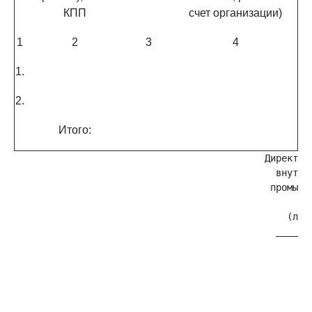
КПП
счет организации)
1
2
3
4
1.
2.
Итого:
                                             Директор 
                                               внутрен
                                              промышле
                                                   обо
                                                 (лицо
                                               _______
                                                   Ф.И