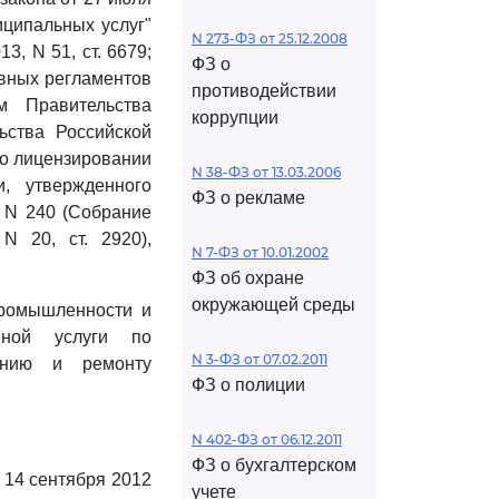
иципальных услуг"
N 273-ФЗ от 25.12.2008
3, N 51, ст. 6679;
ФЗ о
вных регламентов
противодействии
м Правительства
коррупции
ьства Российской
о лицензировании
N 38-ФЗ от 13.03.2006
и, утвержденного
ФЗ о рекламе
. N 240 (Собрание
N 20, ст. 2920),
N 7-ФЗ от 10.01.2002
ФЗ об охране
окружающей среды
ромышленности и
нной услуги по
N 3-ФЗ от 07.02.2011
танию и ремонту
ФЗ о полиции
N 402-ФЗ от 06.12.2011
ФЗ о бухгалтерском
 14 сентября 2012
учете