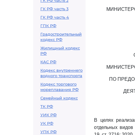
ГК РФ часть 2
ГК РФ часть 3
МИНИСТЕР
ГК РФ часть 4
ГПК РФ
Градостроительный
кодекс РФ
Жилищный кодекс
РФ
КАС РФ
МИНИСТЕР
Кодекс внутреннего
водного транспорта
ПО ПРЕДО
Кодекс торгового
мореплавания РФ
ДЕЯ
Семейный кодекс
ТК РФ
УИК РФ
В целях реализ
УК РФ
отдельных видов 
УПК РФ
19, ст. 2716; 2020