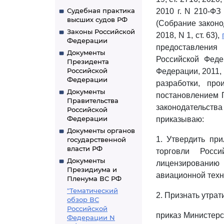
Судебная практика
2010 г. N 210-ФЗ
высших судов РФ
(Собрание законод
Законы Российской
2018, N 1, ст. 63),
Федерации
предоставления
Документы
Российской Феде
Президента
Российской
Федерации, 2011, N
Федерации
разработки, про
Документы
постановлением П
Правительства
законодательств
Российской
Федерации
приказываю:
Документы органов
1. Утвердить пр
государственной
власти РФ
торговли Росс
Документы
лицензированию
Президиума и
авиационной техн
Пленума ВС РФ
"Тематический
2. Признать утра
обзор ВС
Российской
приказ Министерс
Федерации N