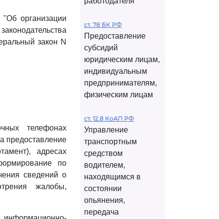
работодателя
 "Об организации
ст. 78 БК РФ
законодательства
Предоставление
едеральный закон N
субсидий
юридическим лицам,
индивидуальным
предпринимателям,
физическим лицам
ст. 12.8 КоАП РФ
чных телефонах
Управление
за предоставление
транспортным
тамент), адресах
средством
формирование по
водителем,
чения сведений о
находящимся в
трения жалобы,
состоянии
опьянения,
передача
информационно-