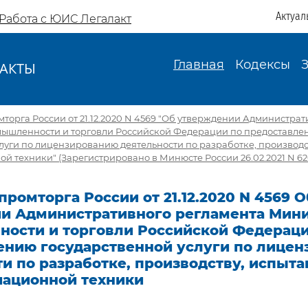
Актуал
Работа с ЮИС Легалакт
Главная
Кодексы
АКТЫ
И
орга России от 21.12.2020 N 4569 "Об утверждении Администрат
ышленности и торговли Российской Федерации по предоставле
луги по лицензированию деятельности по разработке, производс
й техники" (Зарегистрировано в Минюсте России 26.02.2021 N 626
ромторга России от 21.12.2020 N 4569 О
и Административного регламента Мини
ости и торговли Российской Федераци
ению государственной услуги по лице
и по разработке, производству, испыт
иационной техники