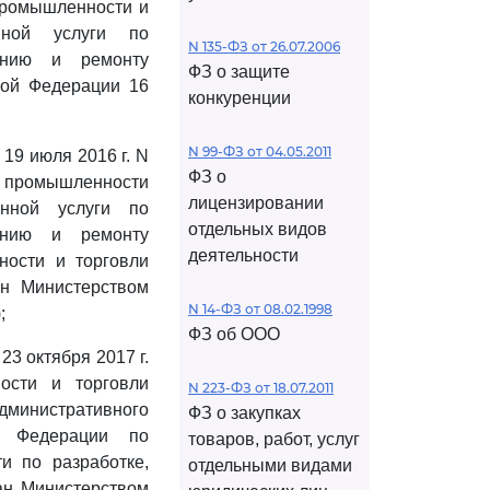
промышленности и
нной услуги по
N 135-ФЗ от 26.07.2006
танию и ремонту
ФЗ о защите
кой Федерации 16
конкуренции
N 99-ФЗ от 04.05.2011
19 июля 2016 г. N
ФЗ о
а промышленности
лицензировании
енной услуги по
отдельных видов
танию и ремонту
деятельности
ности и торговли
ан Министерством
N 14-ФЗ от 08.02.1998
;
ФЗ об ООО
3 октября 2017 г.
ости и торговли
N 223-ФЗ от 18.07.2011
дминистративного
ФЗ о закупках
й Федерации по
товаров, работ, услуг
и по разработке,
отдельными видами
ван Министерством