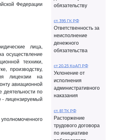
ийской Федерации
обязательству
ст. 395 ГК РФ
Ответственность за
неисполнение
денежного
идические лица,
обязательства
на осуществление
ционной техники,
ст 20.25 КоАП РФ
е, производству,
Уклонение от
ия лицензии на
исполнения
монту авиационной
административного
е деятельности по
наказания
е - лицензируемый
ст. 81 ТК РФ
Расторжение
о уполномоченного
трудового договора
по инициативе