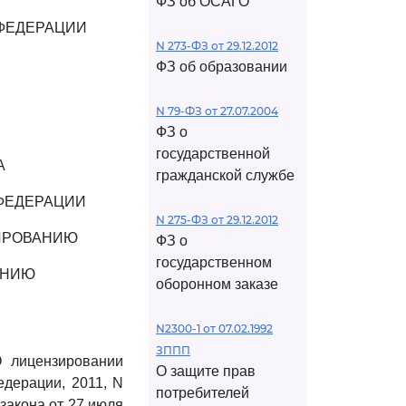
ФЗ об ОСАГО
ФЕДЕРАЦИИ
N 273-ФЗ от 29.12.2012
ФЗ об образовании
N 79-ФЗ от 27.07.2004
ФЗ о
государственной
А
гражданской службе
ФЕДЕРАЦИИ
N 275-ФЗ от 29.12.2012
ЗИРОВАНИЮ
ФЗ о
государственном
АНИЮ
оборонном заказе
N2300-1 от 07.02.1992
ЗППП
 лицензировании
О защите прав
едерации, 2011, N
потребителей
закона от 27 июля