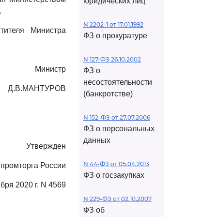
юридических лиц
.
N 2202-1 от 17.01.1992
тителя Министра
ФЗ о прокуратуре
N 127-ФЗ 26.10.2002
Министр
ФЗ о
несостоятельности
Д.В.МАНТУРОВ
(банкротстве)
N 152-ФЗ от 27.07.2006
ФЗ о персональных
данных
Утвержден
N 44-ФЗ от 05.04.2013
промторга России
ФЗ о госзакупках
абря 2020 г. N 4569
N 229-ФЗ от 02.10.2007
ФЗ об