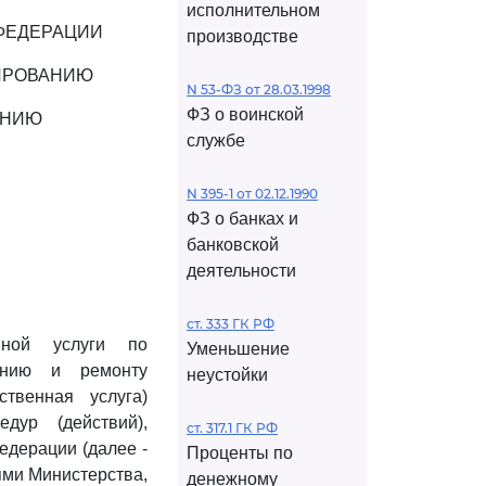
исполнительном
ФЕДЕРАЦИИ
производстве
ЗИРОВАНИЮ
N 53-ФЗ от 28.03.1998
ФЗ о воинской
АНИЮ
службе
N 395-1 от 02.12.1990
ФЗ о банках и
банковской
деятельности
ст. 333 ГК РФ
нной услуги по
Уменьшение
танию и ремонту
неустойки
ственная услуга)
дур (действий),
ст. 317.1 ГК РФ
дерации (далее -
Проценты по
ями Министерства,
денежному