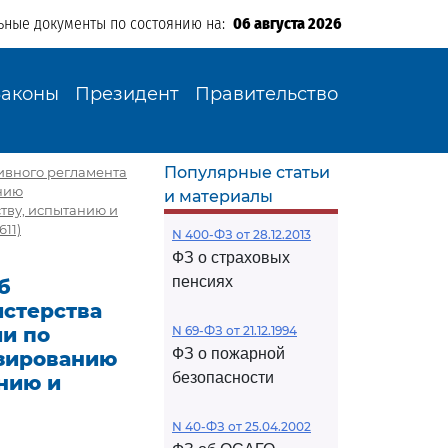
ьные документы по состоянию на:
06 августа 2026
Законы
Президент
Правительство
Популярные статьи
ивного регламента
нию
и материалы
тву, испытанию и
11)
N 400-ФЗ от 28.12.2013
ФЗ о страховых
пенсиях
б
стерства
и по
N 69-ФЗ от 21.12.1994
ФЗ о пожарной
нзированию
безопасности
анию и
N 40-ФЗ от 25.04.2002