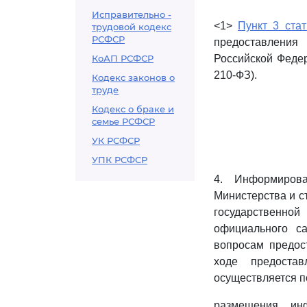
Исправительно -
<1>
Пункт 3 стат
трудовой кодекс
РСФСР
предоставления 
КоАП РСФСР
Российской Федера
210-ФЗ).
Кодекс законов о
труде
Кодекс о браке и
семье РСФСР
УК РСФСР
УПК РСФСР
4. Информиров
Министерства и с
государственной
официального с
вопросам предос
ходе предоста
осуществляется п
размещения ин