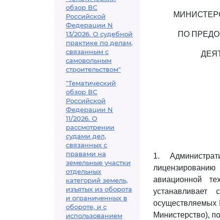
обзор ВС
МИНИСТЕР
Российской
Федерации N
13/2026. О судебной
ПО ПРЕДО
практике по делам,
связанным с
ДЕЯ
самовольным
строительством"
"Тематический
обзор ВС
Российской
Федерации N
11/2026. О
рассмотрении
судами дел,
связанных с
правами на
1. Администра
земельные участки
лицензированию
отдельных
авиационной тех
категорий земель,
изъятых из оборота
устанавливает 
и ограниченных в
осуществляемых 
обороте, и с
Министерство), п
использованием