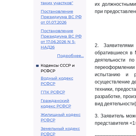
таких участков"
их должностными
Постановление
при предоставлен
Президиума ВС РФ
от 01.07.2026
Постановление
Президиума ВС РФ
от 17.06.2026 N 5-
2. Заявителями
НАД26
обратившиеся в 
Подробнее...
деятельности по
Кодексы СССР и
переоформлении 
РСФСР
испытанию и р
Водный кодекс
осуществление де
РСФСР
техники, предост
ГПК РСФСР
разработке, прои
Гражданский
вид деятельности)
кодекс РСФСР
Жилищный кодекс
3. Заявитель мож
РСФСР
представителя <1
Земельный кодекс
РСФСР
---------------------------