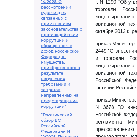
14/2026. О
г. N 1290 "Об у
рассмотрении
торговли Росс
судами дел,
лицензированию
связанных с
применением
авиационной тех
законодательства о
октября 2012 г., 
противодействии
коррупции и
приказ Министерс
обращением в
2449 "О внесени
доход Российской
Федерации
и торговли Рос
имущества,
лицензированию
приобретенного в
авиационной тех
результате
нарушения
Российской Феде
требований и
юстиции Российско
запретов,
направленных на
приказ Министерс
предотвращение
коррупции"
N 3678 "О внес
Российской Феде
"Тематический
обзор ВС
регламента Ми
Российской
предоставлению 
Федерации N
производству, ис
12/2026. По делам,