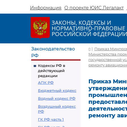
Информация
О проекте ЮИС Легалакт
ЗАКОНЫ, КОДЕКСЫ И
НОРМАТИВНО-ПРАВОВЫЕ 
РОССИЙСКОЙ ФЕДЕРАЦИ
Законодательство
|
Приказ Минпромт
Министерства пром
РФ
государственной ус
ремонту авиационно
Кодексы РФ в
действующей
редакции
Приказ Минп
АПК РФ
утверждени
Бюджетный кодекс
промышленн
Водный кодекс РФ
предоставл
Воздушный кодекс
деятельност
РФ
ремонту ав
ГК РФ часть 1