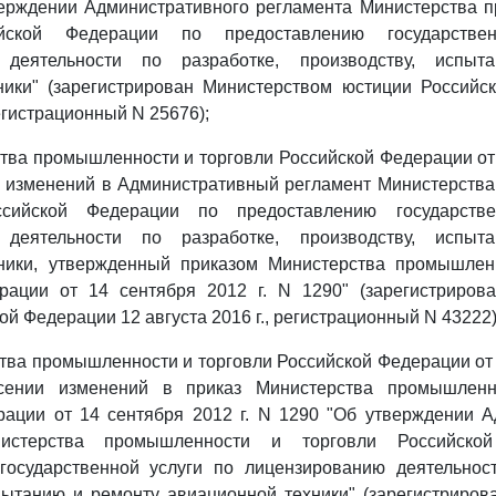
тверждении Административного регламента Министерства 
ийской Федерации по предоставлению государстве
 деятельности по разработке, производству, испы
ники" (зарегистрирован Министерством юстиции Российс
регистрационный N 25676);
тва промышленности и торговли Российской Федерации от 
и изменений в Административный регламент Министерств
сийской Федерации по предоставлению государств
 деятельности по разработке, производству, испы
ники, утвержденный приказом Министерства промышлен
рации от 14 сентября 2012 г. N 1290" (зарегистриров
й Федерации 12 августа 2016 г., регистрационный N 43222)
тва промышленности и торговли Российской Федерации от 2
ении изменений в приказ Министерства промышленн
рации от 14 сентября 2012 г. N 1290 "Об утверждении А
нистерства промышленности и торговли Российско
государственной услуги по лицензированию деятельност
пытанию и ремонту авиационной техники" (зарегистриро