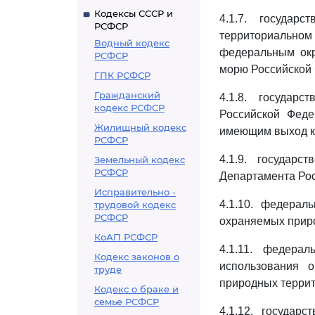
Кодексы СССР и
4.1.7. государ
РСФСР
территориальном
Водный кодекс
федеральным окр
РСФСР
морю Российской 
ГПК РСФСР
Гражданский
4.1.8. государ
кодекс РСФСР
Российской Феде
Жилищный кодекс
имеющим выход к 
РСФСР
4.1.9. государ
Земельный кодекс
РСФСР
Департамента Рос
Исправительно -
4.1.10. федерал
трудовой кодекс
РСФСР
охраняемых приро
КоАП РСФСР
4.1.11. федера
Кодекс законов о
использования 
труде
природных террит
Кодекс о браке и
семье РСФСР
4.1.12. государ