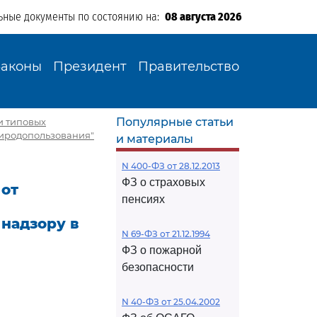
ьные документы по состоянию на:
08 августа 2026
Законы
Президент
Правительство
Популярные статьи
ии типовых
риродопользования"
и материалы
N 400-ФЗ от 28.12.2013
ФЗ о страховых
 от
пенсиях
надзору в
N 69-ФЗ от 21.12.1994
ФЗ о пожарной
безопасности
N 40-ФЗ от 25.04.2002