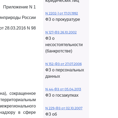
юридических лиц
Приложение N 1
N 2202-1 от 17.01.1992
Минприроды России
ФЗ о прокуратуре
от 28.03.2016 N 98
N 127-ФЗ 26.10.2002
ФЗ о
несостоятельности
(банкротстве)
N 152-ФЗ от 27.07.2006
ФЗ о персональных
данных
N 44-ФЗ от 05.04.2013
на), сокращенное
ФЗ о госзакупках
 территориальным
межрегионального
N 229-ФЗ от 02.10.2007
надзору в сфере
ФЗ об