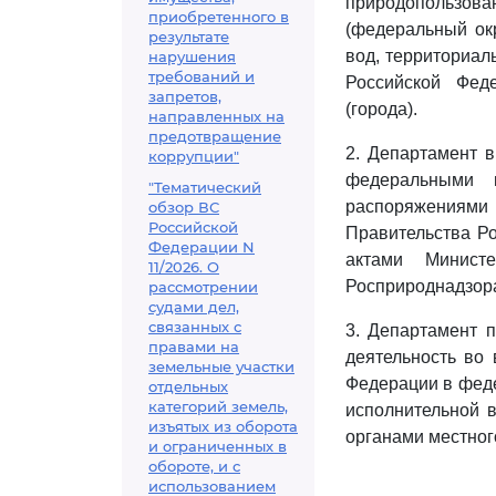
природопользова
приобретенного в
(федеральный окр
результате
вод, территориал
нарушения
требований и
Российской Фед
запретов,
(города).
направленных на
предотвращение
2. Департамент в
коррупции"
федеральными 
"Тематический
распоряжениями 
обзор ВС
Российской
Правительства Р
Федерации N
актами Минист
11/2026. О
Росприроднадзора
рассмотрении
судами дел,
связанных с
3. Департамент 
правами на
деятельность во
земельные участки
Федерации в феде
отдельных
категорий земель,
исполнительной в
изъятых из оборота
органами местно
и ограниченных в
обороте, и с
использованием