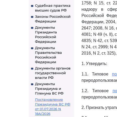
1758; N 15, ст. 2
Судебная практика
надзору в сфер
высших судов РФ
Российской Феде
Законы Российской
Федерации
Федерации, 2004, N 
Документы
2647; 2008, N 16, с
Президента
4081; N 49 (ч. II), 
Российской
4835; N 42, ст. 539
Федерации
N 24, ст. 2999; N 43
Документы
Правительства
2016, N 2, ст. 325
Российской
Федерации
1. Утвердить:
Документы органов
государственной
1.1. Типовое
по
власти РФ
природопользован
Документы
Президиума и
1.2. Типовое
п
Пленума ВС РФ
природопользован
Постановление
Президиума ВС РФ
2. Признать утра
от 01.07.2026 N
18А/2026