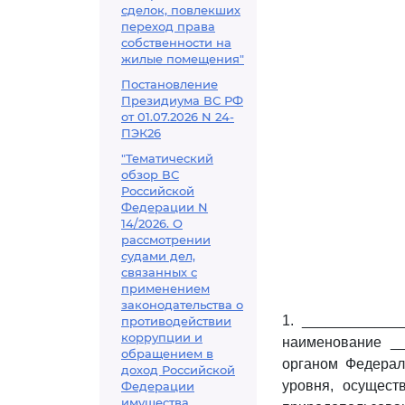
сделок, повлекших
переход права
собственности на
жилые помещения"
Постановление
Президиума ВС РФ
от 01.07.2026 N 24-
ПЭК26
"Тематический
обзор ВС
Российской
Федерации N
14/2026. О
рассмотрении
судами дел,
связанных с
применением
законодательства о
1. ____________
противодействии
коррупции и
наименование __
обращением в
органом Федерал
доход Российской
уровня, осущес
Федерации
имущества,