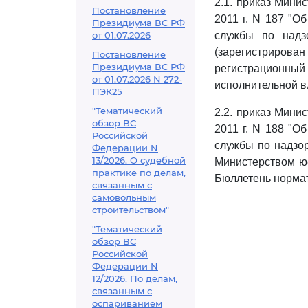
2.1. приказ Мини
Постановление
2011 г. N 187 "О
Президиума ВС РФ
от 01.07.2026
службы по надз
(зарегистриров
Постановление
Президиума ВС РФ
регистрационн
от 01.07.2026 N 272-
исполнительной вл
ПЭК25
"Тематический
2.2. приказ Мини
обзор ВС
2011 г. N 188 "О
Российской
службы по надзор
Федерации N
13/2026. О судебной
Министерством юс
практике по делам,
Бюллетень нормат
связанным с
самовольным
строительством"
"Тематический
обзор ВС
Российской
Федерации N
12/2026. По делам,
связанным с
оспариванием