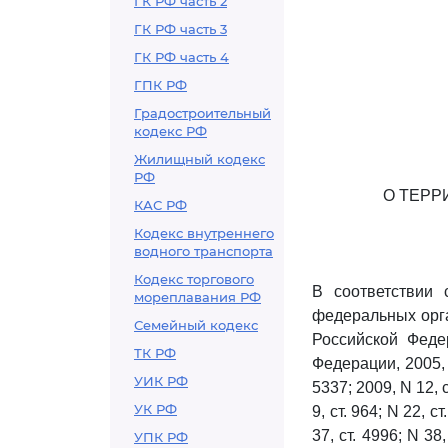
ГК РФ часть 2
ГК РФ часть 3
ГК РФ часть 4
ГПК РФ
Градостроительный
кодекс РФ
Жилищный кодекс
РФ
О ТЕРР
КАС РФ
Кодекс внутреннего
водного транспорта
Кодекс торгового
В соответствии
мореплавания РФ
федеральных орга
Семейный кодекс
Российской Феде
ТК РФ
Федерации, 2005, N
УИК РФ
5337; 2009, N 12, ст
УК РФ
9, ст. 964; N 22, с
37, ст. 4996; N 38,
УПК РФ