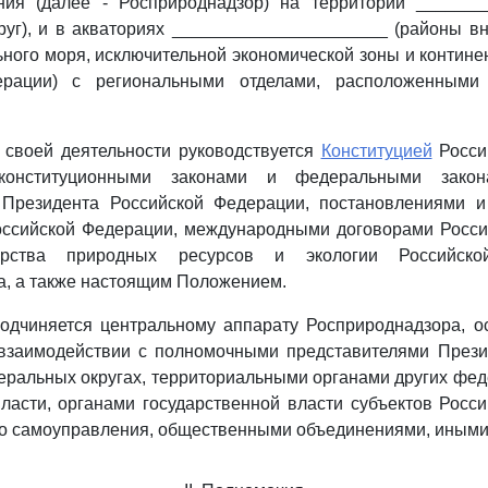
ния (далее - Росприроднадзор) на территории _______
уг), и в акваториях ______________________ (районы в
ьного моря, исключительной экономической зоны и контин
ерации) с региональными отделами, расположенными
 своей деятельности руководствуется
Конституцией
Росси
конституционными законами и федеральными закон
Президента Российской Федерации, постановлениями 
оссийской Федерации, международными договорами Росси
ерства природных ресурсов и экологии Российск
, а также настоящим Положением.
подчиняется центральному аппарату Росприроднадзора, о
 взаимодействии с полномочными представителями Прези
ральных округах, территориальными органами других фе
ласти, органами государственной власти субъектов Росс
го самоуправления, общественными объединениями, иными