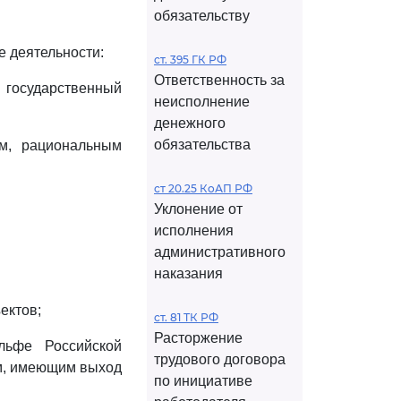
обязательству
 деятельности:
ст. 395 ГК РФ
Ответственность за
осударственный
неисполнение
денежного
обязательства
ем, рациональным
ст 20.25 КоАП РФ
Уклонение от
исполнения
административного
наказания
ектов;
ст. 81 ТК РФ
Расторжение
ельфе Российской
трудового договора
м, имеющим выход
по инициативе