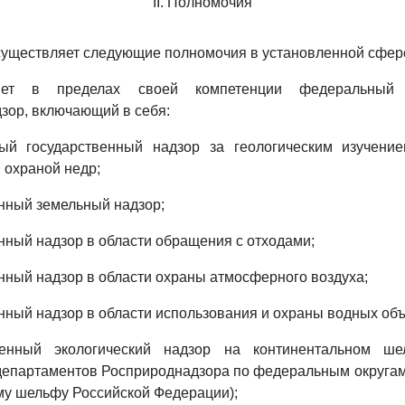
II. Полномочия
существляет следующие полномочия в установленной сфере
ляет в пределах своей компетенции федеральный г
дзор, включающий в себя:
ный государственный надзор за геологическим изучени
 охраной недр;
енный земельный надзор;
енный надзор в области обращения с отходами;
енный надзор в области охраны атмосферного воздуха;
енный надзор в области использования и охраны водных объ
твенный экологический надзор на континентальном ш
 департаментов Росприроднадзора по федеральным округа
му шельфу Российской Федерации);