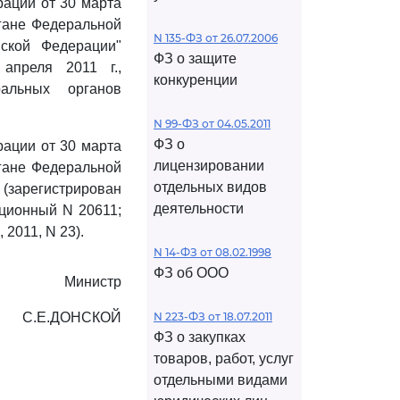
рации от 30 марта
ргане Федеральной
N 135-ФЗ от 26.07.2006
ской Федерации"
ФЗ о защите
апреля 2011 г.,
конкуренции
альных органов
N 99-ФЗ от 04.05.2011
ФЗ о
рации от 30 марта
лицензировании
ргане Федеральной
отдельных видов
 (зарегистрирован
деятельности
ационный N 20611;
2011, N 23).
N 14-ФЗ от 08.02.1998
ФЗ об ООО
Министр
С.Е.ДОНСКОЙ
N 223-ФЗ от 18.07.2011
ФЗ о закупках
товаров, работ, услуг
отдельными видами