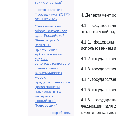
таких участков"
Постановление
Президиума ВС РФ
4. Департамент о
от 01.07.2026
4.1. Осуществ
"Тематический
обзор Верховного
экологический на
суда Российской
Федерации N
4.1.1. федераль
8/2026. О
использованием и
применении
арбитражными
4.1.2. государств
судами
законодательства о
специальных
4.1.3. государств
экономических
мерах,
4.1.4. государств
предусмотренных в
целях защиты
4.1.5. государств
национальных
интересов
4.1.6. государс
Российской
Федерации"
Федерации; (для
к континентально
Подробнее...