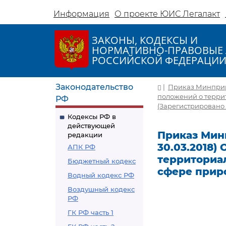
Информация
О проекте ЮИС Легалакт
ЗАКОНЫ, КОДЕКСЫ И
НОРМАТИВНО-ПРАВОВЫЕ 
РОССИЙСКОЙ ФЕДЕРАЦИ
Законодательство
|
Приказ Минприрод
положений о терри
РФ
(Зарегистрировано 
Кодексы РФ в
действующей
Приказ Минп
редакции
30.03.2018)
АПК РФ
территориа
Бюджетный кодекс
сфере прир
Водный кодекс РФ
Воздушный кодекс
РФ
ГК РФ часть 1