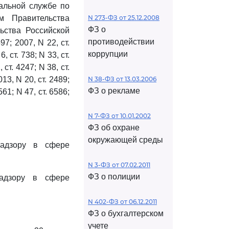
льной службе по
м Правительства
N 273-ФЗ от 25.12.2008
ФЗ о
ьства Российской
противодействии
597; 2007, N 22, ст.
коррупции
, ст. 738; N 33, ст.
, ст. 4247; N 38, ст.
013, N 20, ст. 2489;
N 38-ФЗ от 13.03.2006
ФЗ о рекламе
2561; N 47, ст. 6586;
N 7-ФЗ от 10.01.2002
ФЗ об охране
окружающей среды
адзору в сфере
N 3-ФЗ от 07.02.2011
ФЗ о полиции
адзору в сфере
N 402-ФЗ от 06.12.2011
ФЗ о бухгалтерском
учете