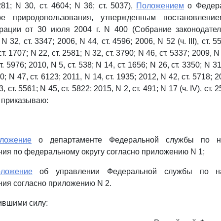
281; N 30, ст. 4604; N 36; ст. 5037),
Положением
о Федера
е природопользования, утвержденным постановление
рации от 30 июля 2004 г. N 400 (Собрание законодател
32, ст. 3347; 2006, N 44, ст. 4596; 2006, N 52 (ч. III), ст. 5
т. 1707; N 22, ст. 2581; N 32, ст. 3790; N 46, ст. 5337; 2009, N 6
ст. 5976; 2010, N 5, ст. 538; N 14, ст. 1656; N 26, ст. 3350; N 31
0; N 47, ст. 6123; 2011, N 14, ст. 1935; 2012, N 42, ст. 5718; 2
, ст. 5561; N 45, ст. 5822; 2015, N 2, ст. 491; N 17 (ч. IV), ст. 
), приказываю:
ложение
о департаменте Федеральной службы по н
ия по федеральному округу согласно приложению N 1;
оложение
об управлении Федеральной службы по н
ия согласно приложению N 2.
тившими силу: