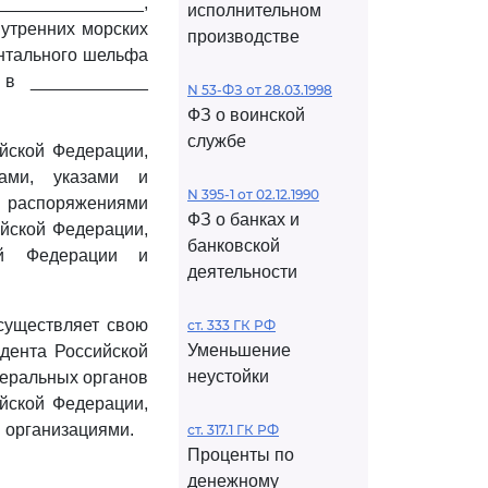
_______________,
исполнительном
нутренних морских
производстве
ентального шельфа
 в ____________
N 53-ФЗ от 28.03.1998
ФЗ о воинской
службе
йской Федерации,
ами, указами и
N 395-1 от 02.12.1990
и распоряжениями
ФЗ о банках и
йской Федерации,
банковской
ой Федерации и
деятельности
существляет свою
ст. 333 ГК РФ
Уменьшение
дента Российской
неустойки
деральных органов
ийской Федерации,
 организациями.
ст. 317.1 ГК РФ
Проценты по
денежному