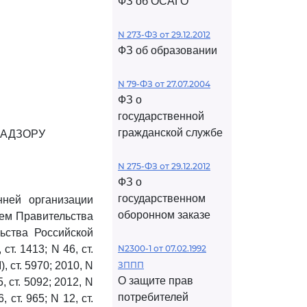
ФЗ об ОСАГО
N 273-ФЗ от 29.12.2012
ФЗ об образовании
N 79-ФЗ от 27.07.2004
ФЗ о
государственной
гражданской службе
НАДЗОРУ
N 275-ФЗ от 29.12.2012
ФЗ о
государственном
нней организации
оборонном заказе
ием Правительства
ьства Российской
ст. 1413; N 46, ст.
N2300-1 от 07.02.1992
I), ст. 5970; 2010, N
ЗППП
О защите прав
5, ст. 5092; 2012, N
потребителей
, ст. 965; N 12, ст.