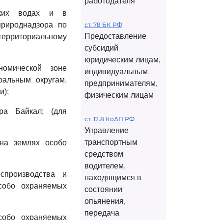
работодателя
рских водах и в
природнадзора по
ст. 78 БК РФ
Предоставление
территориальному
субсидий
юридическим лицам,
номической зоне
индивидуальным
ральным округам,
предпринимателям,
и);
физическим лицам
ра Байкал; (для
ст. 12.8 КоАП РФ
Управление
транспортным
 на землях особо
средством
водителем,
спроизводства и
находящимся в
собо охраняемых
состоянии
опьянения,
передача
особо охраняемых