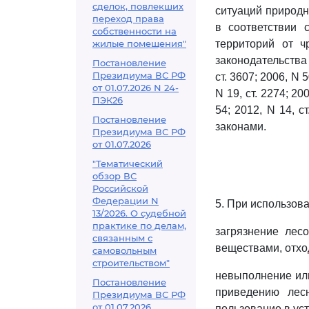
сделок, повлекших
ситуаций природн
переход права
в соответствии
собственности на
жилые помещения"
территорий от ч
законодательства 
Постановление
Президиума ВС РФ
ст. 3607; 2006, N 50
от 01.07.2026 N 24-
N 19, ст. 2274; 200
ПЭК26
54; 2012, N 14, с
Постановление
законами.
Президиума ВС РФ
от 01.07.2026
"Тематический
обзор ВС
Российской
Федерации N
5. При использова
13/2026. О судебной
практике по делам,
загрязнение лес
связанным с
веществами, отхо
самовольным
строительством"
невыполнение или
Постановление
приведению лес
Президиума ВС РФ
от 01.07.2026
пользование в ус