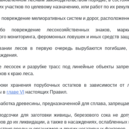
х участков по целевому назначению, или работ по их рекул
 повреждение мелиоративных систем и дорог, расположенн
ибо повреждение лесохозяйственных знаков, марки
ого мониторинга, феромонных ловушек и иных средств защ
овании лесов в первую очередь вырубаются погибшие,
аждения.
е лесосек и разрубке трасс под линейные объекты запр
ов к краю леса.
роки хранения порубочных остатков в зависимости от л
ы в
главе VI
настоящих Правил.
работка древесины, предназначенной для сплава, запрещае
одсочки для заготовки живицы, березового сока не доп
ов до их ликвидации, а также в насаждениях, ослабленных
йствия вредных организмов и других негативных факторов.