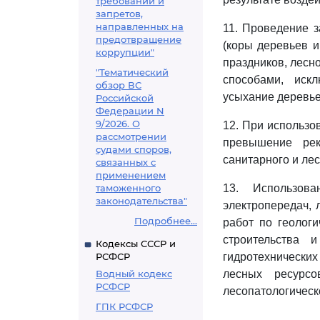
требований и
запретов,
направленных на
11. Проведение з
предотвращение
(коры деревьев и
коррупции"
праздников, лесн
"Тематический
способами, иск
обзор ВС
усыхание деревье
Российской
Федерации N
9/2026. О
12. При использо
рассмотрении
превышение рек
судами споров,
санитарного и ле
связанных с
применением
таможенного
13. Использова
законодательства"
электропередач, 
Подробнее...
работ по геолог
строительства 
Кодексы СССР и
РСФСР
гидротехнически
Водный кодекс
лесных ресурс
РСФСР
лесопатологическ
ГПК РСФСР