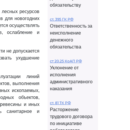
обязательству
х лесных ресурсов
ев для новогодних
ст. 395 ГК РФ
ется осуществлять
Ответственность за
в, ослабление и
неисполнение
денежного
обязательства
ти не допускается
звать ухудшение
ст 20.25 КоАП РФ
Уклонение от
исполнения
плуатации линий
административного
ектов, выполнения
наказания
зных ископаемых,
одных объектов,
ст. 81 ТК РФ
древесины и иных
Расторжение
ь санитарное и
трудового договора
по инициативе