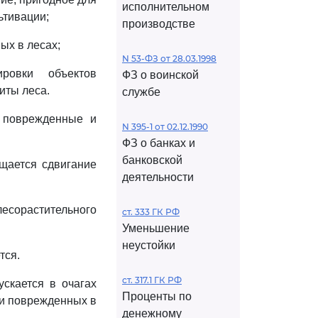
исполнительном
ьтивации;
производстве
ых в лесах;
N 53-ФЗ от 28.03.1998
ровки объектов
ФЗ о воинской
иты леса.
службе
 поврежденные и
N 395-1 от 02.12.1990
ФЗ о банках и
банковской
ещается сдвигание
деятельности
есорастительного
ст. 333 ГК РФ
Уменьшение
неустойки
тся.
ст. 317.1 ГК РФ
ускается в очагах
Проценты по
 и поврежденных в
денежному