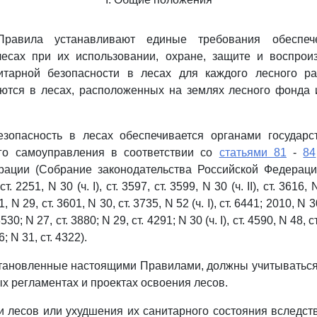
равила устанавливают единые требования обеспеч
лесах при их использовании, охране, защите и воспроиз
итарной безопасности в лесах для каждого лесного р
ются в лесах, расположенных на землях лесного фонда 
езопасность в лесах обеспечивается органами государс
го самоуправления в соответствии со
статьями 81
-
84
ации (Собрание законодательства Российской Федерации
. 2251, N 30 (ч. I), ст. 3597, ст. 3599, N 30 (ч. II), ст. 3616, N
, N 29, ст. 3601, N 30, ст. 3735, N 52 (ч. I), ст. 6441; 2010, N 
 3530; N 27, ст. 3880; N 29, ст. 4291; N 30 (ч. I), ст. 4590, N 48, 
6; N 31, ст. 4322).
становленные настоящими Правилами, должны учитываться
х регламентах и проектах освоения лесов.
ли лесов или ухудшения их санитарного состояния вследс