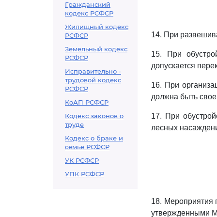
Гражданский
кодекс РСФСР
Жилищный кодекс
14. При развешив
РСФСР
Земельный кодекс
15. При обустро
РСФСР
допускается пере
Исправительно -
трудовой кодекс
16. При организ
РСФСР
должна быть свое
КоАП РСФСР
Кодекс законов о
17. При обустро
труде
лесных насажден
Кодекс о браке и
семье РСФСР
УК РСФСР
УПК РСФСР
18. Мероприятия 
утвержденными Ми