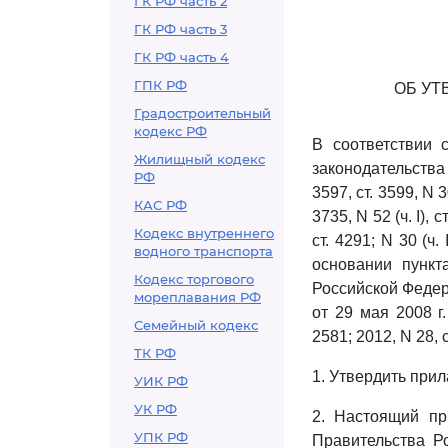
ГК РФ часть 2
ГК РФ часть 3
ГК РФ часть 4
ГПК РФ
ОБ УТ
Градостроительный
кодекс РФ
В соответствии
Жилищный кодекс
законодательства Р
РФ
3597, ст. 3599, N 30
КАС РФ
3735, N 52 (ч. I), с
Кодекс внутреннего
ст. 4291; N 30 (ч. 
водного транспорта
основании пункт
Кодекс торгового
Российской Федер
мореплавания РФ
от 29 мая 2008 г
Семейный кодекс
2581; 2012, N 28, 
ТК РФ
1. Утвердить при
УИК РФ
УК РФ
2. Настоящий пр
УПК РФ
Правительства Р