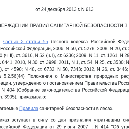
от 24 декабря 2013 г. N 613
ВЕРЖДЕНИИ ПРАВИЛ САНИТАРНОЙ БЕЗОПАСНОСТИ В
 с
частью 3 статьи 55
Лесного кодекса Российской Феде
оссийской Федерации, 2006, N 50, ст. 5278; 2008, N 20, ст. 225
 (ч. II), ст. 3616, N 52 (ч. I), ст. 6236; 2009, N 11, ст. 1261, N 29
т. 6441; 2010, N 30, ст. 3998; 2011, N 1, ст. 54, N 25, ст. 3530; 
I), ст. 4590; N 48, ст. 6732; N 50, 7343; 2012, N 26, ст. 3446
а 5.2.56(44) Положения о Министерстве природных рес
ации, утвержденного постановлением Правительства Рос
. N 404 (Собрание законодательства Российской Федерации
ст. 3905), приказываю:
лагаемые
Правила
санитарной безопасности в лесах.
иказ вступает в силу со дня признания утратившим с
оссийской Федерации от 29 июня 2007 г. N 414 "Об ут