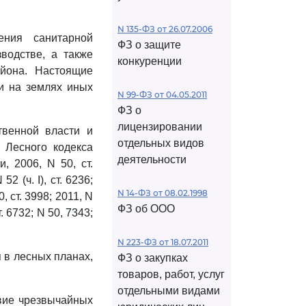
N 135-ФЗ от 26.07.2006
ения санитарной
ФЗ о защите
водстве, а также
конкуренции
айона. Настоящие
и на землях иных
N 99-ФЗ от 04.05.2011
ФЗ о
лицензировании
твенной власти и
отдельных видов
Лесного кодекса
деятельности
, 2006, N 50, ст.
 52 (ч. I), ст. 6236;
N 14-ФЗ от 08.02.1998
30, ст. 3998; 2011, N
ФЗ об ООО
ст. 6732; N 50, 7343;
N 223-ФЗ от 18.07.2011
 в лесных планах,
ФЗ о закупках
товаров, работ, услуг
отдельными видами
твие чрезвычайных