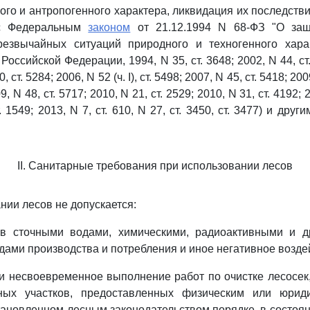
ого и антропогенного характера, ликвидация их последств
 с Федеральным
законом
от 21.12.1994 N 68-ФЗ "О защ
резвычайных ситуаций природного и техногенного хара
Российской Федерации, 1994, N 35, ст. 3648; 2002, N 44, ст.
, ст. 5284; 2006, N 52 (ч. I), ст. 5498; 2007, N 45, ст. 5418; 200
9, N 48, ст. 5717; 2010, N 21, ст. 2529; 2010, N 31, ст. 4192; 20
т. 1549; 2013, N 7, ст. 610, N 27, ст. 3450, ст. 3477) и др
II. Санитарные требования при использовании лесов
нии лесов не допускается:
ов сточными водами, химическими, радиоактивными и 
дами производства и потребления и иное негативное воздей
 несвоевременное выполнение работ по очистке лесосек,
ных участков, предоставленных физическим или юрид
тановленном лесным законодательством порядке, в состоян