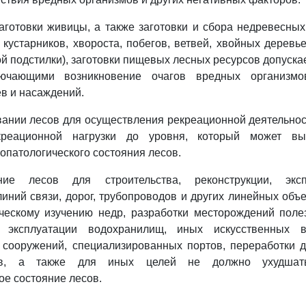
аготовки живицы, а также заготовки и сбора недревесны
 кустарников, хвороста, побегов, ветвей, хвойных деревь
ой подстилки), заготовки пищевых лесных ресурсов допуска
лючающими возникновение очагов вредных организмо
в и насаждений.
вании лесов для осуществления рекреационной деятельнос
реационной нагрузки до уровня, который может вы
сопатологического состояния лесов.
ние лесов для строительства, реконструкции, экс
линий связи, дорог, трубопроводов и других линейных объ
ическому изучению недр, разработки месторождений поле
и эксплуатации водохранилищ, иных искусственных в
х сооружений, специализированных портов, переработки 
ов, а также для иных целей не должно ухудшат
ое состояние лесов.