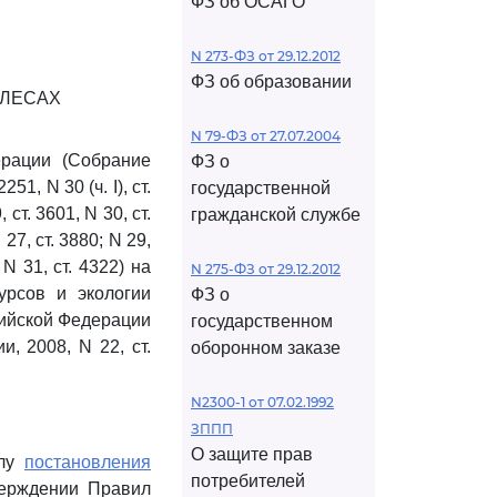
ФЗ об ОСАГО
N 273-ФЗ от 29.12.2012
ФЗ об образовании
 ЛЕСАХ
N 79-ФЗ от 27.07.2004
рации (Собрание
ФЗ о
1, N 30 (ч. I), ст.
государственной
, ст. 3601, N 30, ст.
гражданской службе
N 27, ст. 3880; N 29,
; N 31, ст. 4322) на
N 275-ФЗ от 29.12.2012
урсов и экологии
ФЗ о
сийской Федерации
государственном
, 2008, N 22, ст.
оборонном заказе
N2300-1 от 07.02.1992
ЗППП
О защите прав
илу
постановления
потребителей
верждении Правил