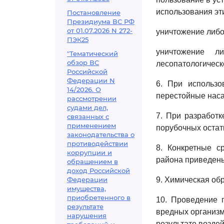
использования эти
Постановление
Президиума ВС РФ
от 01.07.2026 N 272-
уничтожение либо
ПЭК25
уничтожение л
"Тематический
обзор ВС
лесопатологическ
Российской
Федерации N
6. При использ
14/2026. О
перестойные нас
рассмотрении
судами дел,
7. При разработк
связанных с
применением
порубочных остатк
законодательства о
противодействии
8. Конкретные с
коррупции и
района приведен
обращением в
доход Российской
Федерации
9. Химическая об
имущества,
приобретенного в
10. Проведение п
результате
вредных организм
нарушения
результате возде