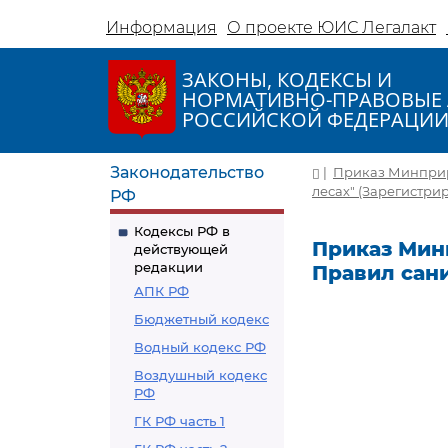
Информация
О проекте ЮИС Легалакт
ЗАКОНЫ, КОДЕКСЫ И
НОРМАТИВНО-ПРАВОВЫЕ 
РОССИЙСКОЙ ФЕДЕРАЦИ
Законодательство
|
Приказ Минприро
лесах" (Зарегистрир
РФ
Кодексы РФ в
Приказ Минп
действующей
редакции
Правил сани
АПК РФ
Бюджетный кодекс
Водный кодекс РФ
Воздушный кодекс
РФ
ГК РФ часть 1