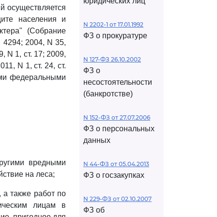
юридических лиц
ий осуществляется
ите населения и
N 2202-1 от 17.01.1992
ктера" (Собрание
ФЗ о прокуратуре
 4294; 2004, N 35,
9, N 1, ст. 17; 2009,
N 127-ФЗ 26.10.2002
11, N 1, ст. 24, ст.
ФЗ о
угими федеральными
несостоятельности
(банкротстве)
N 152-ФЗ от 27.07.2006
ФЗ о персональных
данных
другими вредными
N 44-ФЗ от 05.04.2013
ствие на леса;
ФЗ о госзакупках
 а также работ по
N 229-ФЗ от 02.10.2007
ическим лицам в
ФЗ об
ие, пригодное для