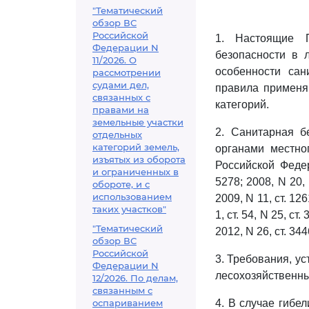
"Тематический
обзор ВС
Российской
1. Настоящие П
Федерации N
безопасности в 
11/2026. О
особенности сан
рассмотрении
судами дел,
правила применя
связанных с
категорий.
правами на
земельные участки
2. Санитарная б
отдельных
категорий земель,
органами местно
изъятых из оборота
Российской Федер
и ограниченных в
5278; 2008, N 20, ст
обороте, и с
использованием
2009, N 11, ст. 1261
таких участков"
1, ст. 54, N 25, ст.
"Тематический
2012, N 26, ст. 344
обзор ВС
Российской
3. Требования, у
Федерации N
лесохозяйственны
12/2026. По делам,
связанным с
оспариванием
4. В случае гибе