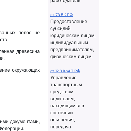
работодателя
ст. 78 БК РФ
Предоставление
субсидий
ованных полос не
юридическим лицам,
ств.
индивидуальным
предпринимателям,
ленная древесина
физическим лицам
и.
ление окружающих
ст. 12.8 КоАП РФ
Управление
транспортным
средством
водителем,
находящимся в
состоянии
опьянения,
кими документами,
передача
Федерации.