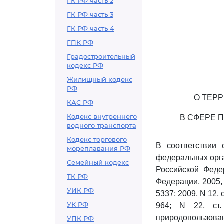
ГК РФ часть 2
ГК РФ часть 3
ГК РФ часть 4
ГПК РФ
Градостроительный
кодекс РФ
Жилищный кодекс
РФ
О ТЕР
КАС РФ
Кодекс внутреннего
В СФЕРЕ 
водного транспорта
Кодекс торгового
В соответствии
мореплавания РФ
федеральных орга
Семейный кодекс
Российской Феде
ТК РФ
Федерации, 2005, N
УИК РФ
5337; 2009, N 12, ст
УК РФ
964; N 22, ст
природопользова
УПК РФ