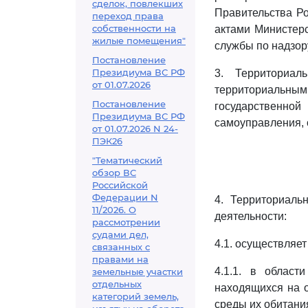
сделок, повлекших
Правительства Р
переход права
собственности на
актами Министер
жилые помещения"
службы по надзор
Постановление
Президиума ВС РФ
3. Территориал
от 01.07.2026
территориальным
Постановление
государственн
Президиума ВС РФ
самоуправления,
от 01.07.2026 N 24-
ПЭК26
"Тематический
обзор ВС
Российской
Федерации N
4. Территориаль
11/2026. О
деятельности:
рассмотрении
судами дел,
4.1. осуществляет
связанных с
правами на
4.1.1. в област
земельные участки
отдельных
находящихся на 
категорий земель,
среды их обитани