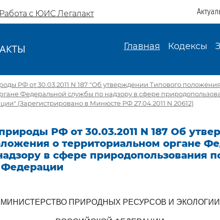
Актуал
Работа с ЮИС Легалакт
Главная
Кодексы
АКТЫ
И
ды РФ от 30.03.2011 N 187 "Об утверждении Типового положения
ргане Федеральной службы по надзору в сфере природопользова
ии" (Зарегистрировано в Минюсте РФ 27.04.2011 N 20612)
рироды РФ от 30.03.2011 N 187 Об утв
оложения о территориальном органе Ф
надзору в сфере природопользования п
 Федерации
МИНИСТЕРСТВО ПРИРОДНЫХ РЕСУРСОВ И ЭКОЛОГИИ