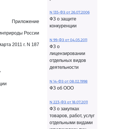
N 135-ФЗ от 26.07.2006
ФЗ о защите
Приложение
конкуренции
инприроды России
N 99-ФЗ от 04.05.2011
марта 2011 г. N 187
ФЗ о
лицензировании
отдельных видов
деятельности
у
N 14-ФЗ от 08.02.1998
ции
ФЗ об ООО
N 223-ФЗ от 18.07.2011
ФЗ о закупках
товаров, работ, услуг
отдельными видами
_________