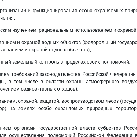
 организации и функционирования особо охраняемых при
чения;
ическим изучением, рациональным использованием и охраной
зованием и охраной водных объектов (федеральный государ
льзованием и охраной водных объектов);
венный земельный контроль в пределах своих полномочий;
ением требований законодательства Российской Федерации
ы, в том числе в области охраны атмосферного возду
лючением радиоактивных отходов);
ованием, охраной, защитой, воспроизводством лесов (госуд
зор) на землях особо охраняемых природных территор
нением органами государственной власти субъектов Росс
ля осуществления полномочий Российской Федерации 