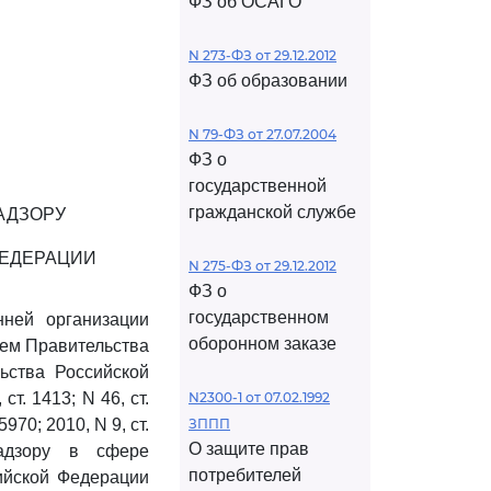
ФЗ об ОСАГО
N 273-ФЗ от 29.12.2012
ФЗ об образовании
N 79-ФЗ от 27.07.2004
ФЗ о
государственной
гражданской службе
АДЗОРУ
ФЕДЕРАЦИИ
N 275-ФЗ от 29.12.2012
ФЗ о
государственном
нней организации
оборонном заказе
ием Правительства
ьства Российской
ст. 1413; N 46, ст.
N2300-1 от 07.02.1992
 5970; 2010, N 9, ст.
ЗППП
О защите прав
дзору в сфере
потребителей
ийской Федерации