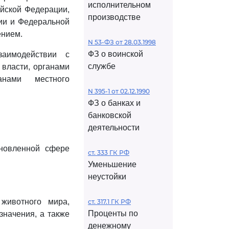
исполнительном
йской Федерации,
производстве
ии и Федеральной
ением.
N 53-ФЗ от 28.03.1998
ФЗ о воинской
заимодействии с
службе
власти, органами
анами местного
N 395-1 от 02.12.1990
ФЗ о банках и
банковской
деятельности
ановленной сфере
ст. 333 ГК РФ
Уменьшение
неустойки
 животного мира,
ст. 317.1 ГК РФ
Проценты по
начения, а также
денежному