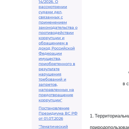
14/2026. О
рассмотрении
судами дел,
связанных с
применением
законодательства о
противодействии
коррупции и
обращением в
доход Российской
Федерации
имущества,
приобретенного в
результате
нарушения
требований и
в 
запретов,
направленных на
предотвращение
коррупции"
Постановление
Президиума ВС РФ
1. Территориальн
от 01.07.2026
"Тематический
природопользова