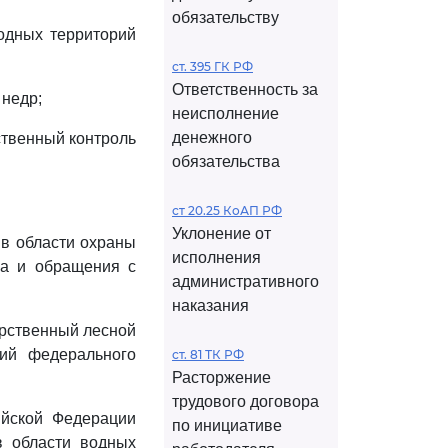
обязательству
родных территорий
ст. 395 ГК РФ
Ответственность за
 недр;
неисполнение
денежного
ственный контроль
обязательства
ст 20.25 КоАП РФ
Уклонение от
 в области охраны
исполнения
ха и обращения с
административного
наказания
арственный лесной
ий федерального
ст. 81 ТК РФ
Расторжение
трудового договора
ийской Федерации
по инициативе
в области водных