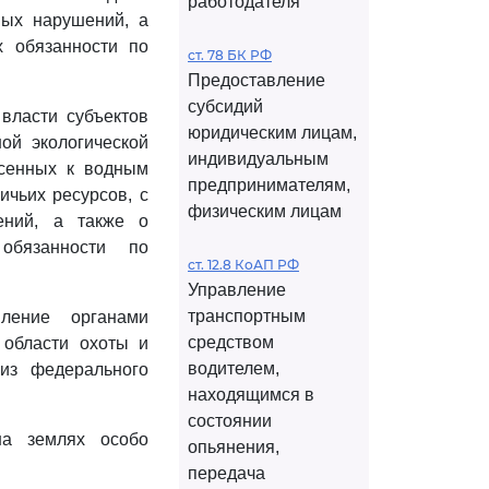
работодателя
ных нарушений, а
х обязанности по
ст. 78 БК РФ
Предоставление
субсидий
 власти субъектов
юридическим лицам,
ой экологической
индивидуальным
есенных к водным
предпринимателям,
ичьих ресурсов, с
физическим лицам
ений, а также о
обязанности по
ст. 12.8 КоАП РФ
Управление
транспортным
вление органами
средством
 области охоты и
водителем,
 из федерального
находящимся в
состоянии
на землях особо
опьянения,
передача