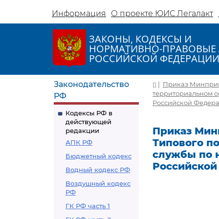
Информация
О проекте ЮИС Легалакт
ЗАКОНЫ, КОДЕКСЫ И
НОРМАТИВНО-ПРАВОВЫЕ 
РОССИЙСКОЙ ФЕДЕРАЦИ
Законодательство
|
Приказ Минприро
территориальном о
РФ
Российской Федерац
Кодексы РФ в
действующей
Приказ Минп
редакции
Типового п
АПК РФ
службы по 
Бюджетный кодекс
Российской
Водный кодекс РФ
Воздушный кодекс
РФ
ГК РФ часть 1