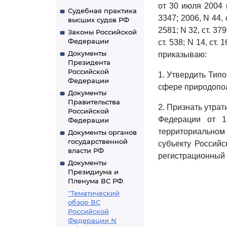
от 30 июля 2004 
Судебная практика
3347; 2006, N 44, ст
высших судов РФ
2581; N 32, ст. 3790
Законы Российской
Федерации
ст. 538; N 14, ст. 
Документы
приказываю:
Президента
Российской
1. Утвердить Тип
Федерации
сфере природопол
Документы
Правительства
2. Признать утра
Российской
Федерации от 1
Федерации
территориальном
Документы органов
государственной
субъекту Российс
власти РФ
регистрационный 
Документы
Президиума и
Пленума ВС РФ
"Тематический
обзор ВС
Российской
Федерации N