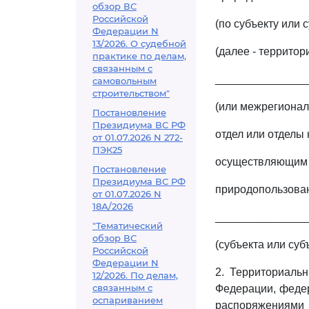
обзор ВС
Российской
(по субъекту или
Федерации N
13/2026. О судебной
(далее - террито
практике по делам,
связанным с
________________
самовольным
строительством"
(или межрегионал
Постановление
Президиума ВС РФ
отдел или отделы
от 01.07.2026 N 272-
ПЭК25
осуществляющим 
Постановление
Президиума ВС РФ
природопользован
от 01.07.2026 N
18А/2026
_______________
"Тематический
обзор ВС
(субъекта или су
Российской
Федерации N
2. Территориаль
12/2026. По делам,
связанным с
Федерации, феде
оспариванием
распоряжениями 