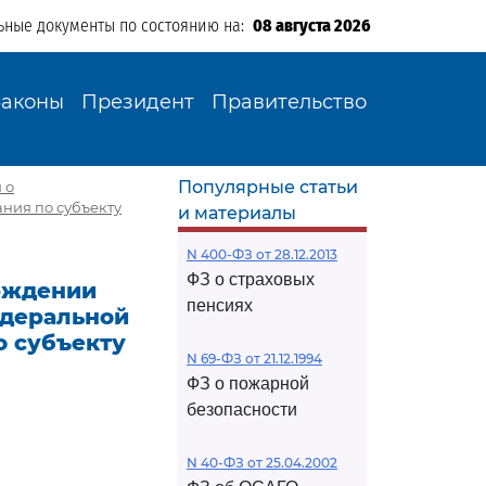
ьные документы по состоянию на:
08 августа 2026
Законы
Президент
Правительство
Популярные статьи
 о
ния по субъекту
и материалы
N 400-ФЗ от 28.12.2013
ФЗ о страховых
ерждении
пенсиях
едеральной
о субъекту
N 69-ФЗ от 21.12.1994
ФЗ о пожарной
безопасности
N 40-ФЗ от 25.04.2002