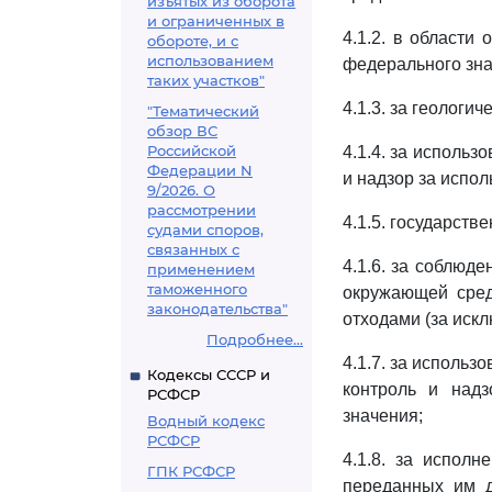
изъятых из оборота
и ограниченных в
4.1.2. в области
обороте, и с
использованием
федерального зна
таких участков"
4.1.3. за геолог
"Тематический
обзор ВС
Российской
4.1.4. за исполь
Федерации N
и надзор за испо
9/2026. О
рассмотрении
4.1.5. государст
судами споров,
связанных с
4.1.6. за соблюд
применением
таможенного
окружающей сред
законодательства"
отходами (за иск
Подробнее...
4.1.7. за использ
Кодексы СССР и
контроль и над
РСФСР
значения;
Водный кодекс
РСФСР
4.1.8. за испол
ГПК РСФСР
переданных им д