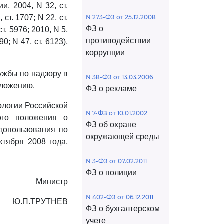
, 2004, N 32, ст.
, ст. 1707; N 22, ст.
N 273-ФЗ от 25.12.2008
ФЗ о
 ст. 5976; 2010, N 5,
противодействии
90; N 47, ст. 6123),
коррупции
ужбы по надзору в
N 38-ФЗ от 13.03.2006
иложению.
ФЗ о рекламе
ологии Российской
N 7-ФЗ от 10.01.2002
ого положения о
ФЗ об охране
допользования по
окружающей среды
ктября 2008 года,
N 3-ФЗ от 07.02.2011
ФЗ о полиции
Министр
N 402-ФЗ от 06.12.2011
Ю.П.ТРУТНЕВ
ФЗ о бухгалтерском
учете