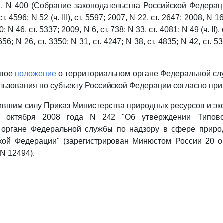
г. N 400 (Собрание законодательства Российской Федерации
. 4596; N 52 (ч. III), ст. 5597; 2007, N 22, ст. 2647; 2008, N 16
; N 46, ст. 5337; 2009, N 6, ст. 738; N 33, ст. 4081; N 49 (ч. II),
1656; N 26, ст. 3350; N 31, ст. 4247; N 38, ст. 4835; N 42, ст. 53
овое
положение
о территориальном органе Федеральной сл
ьзования по субъекту Российской Федерации согласно пр
тившим силу Приказ Министерства природных ресурсов и эк
 октября 2008 года N 242 "Об утверждении Типов
 органе Федеральной службы по надзору в сфере приро
кой Федерации" (зарегистрирован Минюстом России 20 о
N 12494).