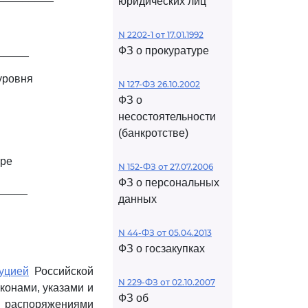
юридических лиц
N 2202-1 от 17.01.1992
ФЗ о прокуратуре
______
уровня
N 127-ФЗ 26.10.2002
ФЗ о
несостоятельности
(банкротстве)
ере
N 152-ФЗ от 27.07.2006
ФЗ о персональных
_____
данных
N 44-ФЗ от 05.04.2013
ФЗ о госзакупках
уцией
Российской
N 229-ФЗ от 02.10.2007
онами, указами и
ФЗ об
и распоряжениями