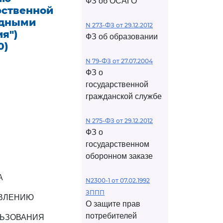
ФЗ об ОСАГО
рственной
одными
N 273-ФЗ от 29.12.2012
я")
ФЗ об образовании
0)
N 79-ФЗ от 27.07.2004
ФЗ о
государственной
гражданской службе
N 275-ФЗ от 29.12.2012
ФЗ о
государственном
оборонном заказе
А
N2300-1 от 07.02.1992
ЗППП
ТВЛЕНИЮ
О защите прав
потребителей
ЛЬЗОВАНИЯ