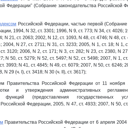
ой Федерации" (Собрание законодательства Российской Ф
одексом
Российской Федерации, частью первой (Собрание
и, 1994, N 32, ст. 3301; 1996, N 9, ст. 773; N 34, ст. 4026; 1
; N 21, ст. 2063; 2002, N 12, ст. 1093, N 48, ст. 4746; N 48, ст.
; 2004, N 27, ст. 2711; N 31, ст. 3233; 2005, N 1, ст. 18; N 1, ст
 ст. 3120; 2006, N 2, ст. 171; N 3, ст. 282; N 23, ст. 2380, N 27,
7; N 50, ст. 5279; N 52, ст. 5497; N 52, ст. 5498; 2007, N 1, ст.
 ст. 3993; N 41, ст. 4845; N 49, ст. 6079; 2007, N 50, ст. 6246; 2
 N 29 (ч. I), ст. 3418; N 30 (ч. II), ст. 3617);
ем Правительства Российской Федерации от 11 ноября 
ботки и утверждения административных регламен
ых функций (предоставления государственных усл
Российской Федерации, 2005, N 47, ст. 4933; 2007, N 50, ст.
ем
Правительства Российской Федерации от 6 апреля 2004 