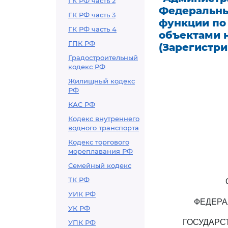
ГК РФ часть 2
Федеральны
ГК РФ часть 3
функции по
ГК РФ часть 4
объектами 
ГПК РФ
(Зарегистри
Градостроительный
кодекс РФ
Жилищный кодекс
РФ
КАС РФ
Кодекс внутреннего
водного транспорта
Кодекс торгового
мореплавания РФ
Семейный кодекс
ТК РФ
УИК РФ
ФЕДЕРА
УК РФ
ГОСУДАРС
УПК РФ