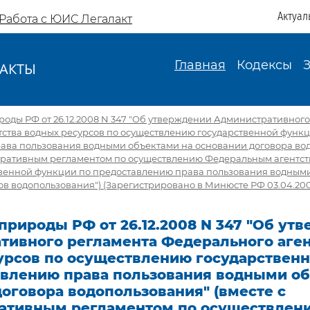
Актуал
Работа с ЮИС Легалакт
Главная
Кодексы
АКТЫ
И
ды РФ от 26.12.2008 N 347 "Об утверждении Административного
тства водных ресурсов по осуществлению государственной функ
ава пользования водными объектами на основании договора во
стративным регламентом по осуществлению Федеральным агентс
твенной функции по предоставлению права пользования водным
в водопользования") (Зарегистрировано в Минюсте РФ 03.04.200
рироды РФ от 26.12.2008 N 347 "Об ут
тивного регламента Федерального аген
урсов по осуществлению государствен
авлению права пользования водными об
оговора водопользования" (вместе с
ативным регламентом по осуществлен