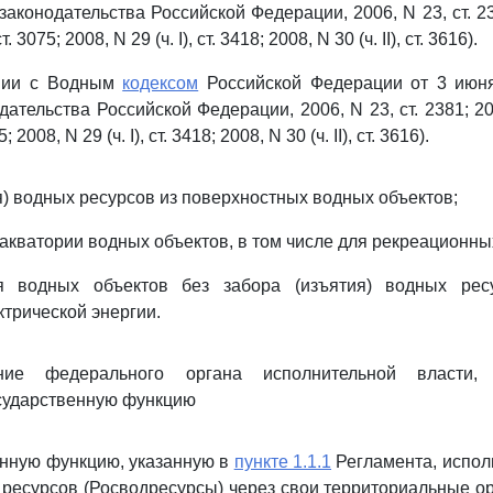
аконодательства Российской Федерации, 2006, N 23, ст. 238
. 3075; 2008, N 29 (ч. I), ст. 3418; 2008, N 30 (ч. II), ст. 3616).
твии с Водным
кодексом
Российской Федерации от 3 июня
ательства Российской Федерации, 2006, N 23, ст. 2381; 200
; 2008, N 29 (ч. I), ст. 3418; 2008, N 30 (ч. II), ст. 3616).
я) водных ресурсов из поверхностных водных объектов;
 акватории водных объектов, в том числе для рекреационны
ия водных объектов без забора (изъятия) водных рес
ктрической энергии.
ние федерального органа исполнительной власти, 
сударственную функцию
венную функцию, указанную в
пункте 1.1.1
Регламента, испол
 ресурсов (Росводресурсы) через свои территориальные ор