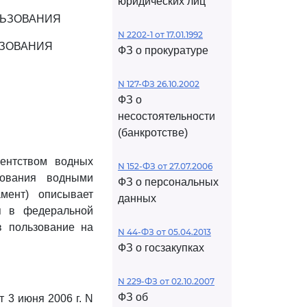
юридических лиц
ЛЬЗОВАНИЯ
N 2202-1 от 17.01.1992
ЬЗОВАНИЯ
ФЗ о прокуратуре
N 127-ФЗ 26.10.2002
ФЗ о
несостоятельности
(банкротстве)
гентством водных
N 152-ФЗ от 27.07.2006
зования водными
ФЗ о персональных
мент) описывает
данных
я в федеральной
в пользование на
N 44-ФЗ от 05.04.2013
ФЗ о госзакупках
N 229-ФЗ от 02.10.2007
ФЗ об
 3 июня 2006 г. N