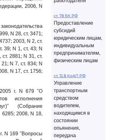
работодателя
едерации, 2006, N
ст. 78 БК РФ
Предоставление
 законодательства
субсидий
999, N 28, ст. 3471;
юридическим лицам,
 4737; 2003, N 2, ст.
индивидуальным
. 39; N 1, ст. 43; N
предпринимателям,
 ст. 2881; N 31, ст.
физическим лицам
 21; N 7, ст. 834; N
008, N 17, ст. 1756;
ст. 12.8 КоАП РФ
Управление
транспортным
2005 г. N 679 "О
средством
тов исполнения
водителем,
уг)" (Собрание
находящимся в
 6285; 2008, N 18,
состоянии
опьянения,
г. N 169 "Вопросы
передача