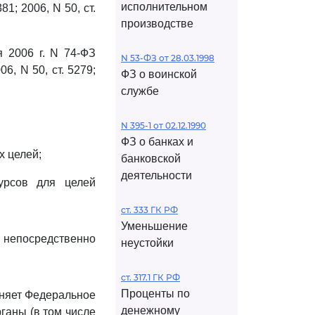
исполнительном
1; 2006, N 50, ст.
производстве
 2006 г. N 74-ФЗ
N 53-ФЗ от 28.03.1998
6, N 50, ст. 5279;
ФЗ о воинской
службе
N 395-1 от 02.12.1990
ФЗ о банках и
х целей;
банковской
деятельности
урсов для целей
ст. 333 ГК РФ
Уменьшение
непосредственно
неустойки
ст. 317.1 ГК РФ
Проценты по
няет Федеральное
денежному
ганы (в том числе