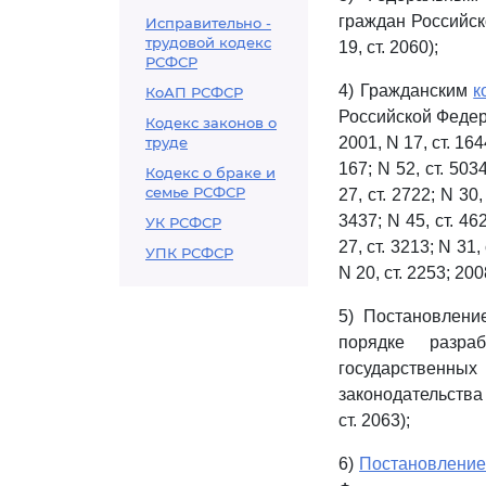
граждан Российск
Исправительно -
трудовой кодекс
19, ст. 2060);
РСФСР
4) Гражданским
к
КоАП РСФСР
Российской Федераци
Кодекс законов о
труде
2001, N 17, ст. 1644
167; N 52, ст. 5034
Кодекс о браке и
семье РСФСР
27, ст. 2722; N 30,
3437; N 45, ст. 462
УК РСФСР
27, ст. 3213; N 31,
УПК РСФСР
N 20, ст. 2253; 2008,
5) Постановлени
порядке разра
государственн
законодательства 
ст. 2063);
6)
Постановлени