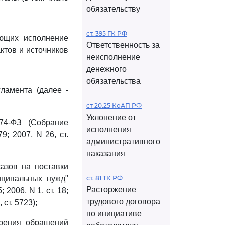
обязательству
ст. 395 ГК РФ
ующих исполнение
Ответственность за
ктов и источников
неисполнение
денежного
обязательства
ламента (далее -
ст 20.25 КоАП РФ
Уклонение от
4-ФЗ (Собрание
исполнения
9; 2007, N 26, ст.
административного
наказания
азов на поставки
иципальных нужд"
ст. 81 ТК РФ
Расторжение
 2006, N 1, ст. 18;
трудового договора
, ст. 5723);
по инициативе
трения обращений