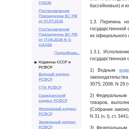
ПЭК26
бассейновые) и и
Постановление
Президиума ВС РФ
от 01.07.2026
1.3. Перечень н
государственной 
Постановление
Президиума ВС РФ
их официального 
от 17.06.2026 N 5-
НАД26
1.3.1. Исполнен
Подробнее...
государственная ф
Кодексы СССР и
РСФСР
1) Водным
код
Водный кодекс
законодательства 
РСФСР
3075; 2008, N 29 (ч. 
ГПК РСФСР
Гражданский
2) Федеральным
кодекс РСФСР
товаров, выполн
Жилищный кодекс
(Собрание законода
РСФСР
N 31 (ч. I), ст. 344
Земельный кодекс
РСФСР
3) Федеральны