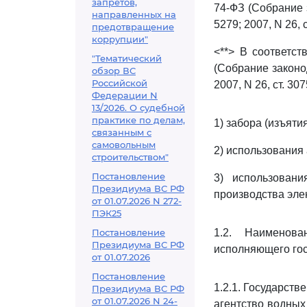
запретов,
74-ФЗ (Собрание з
направленных на
5279; 2007, N 26, ст
предотвращение
коррупции"
<**> В соответс
"Тематический
(Собрание законод
обзор ВС
Российской
2007, N 26, ст. 3075
Федерации N
13/2026. О судебной
практике по делам,
1) забора (изъяти
связанным с
самовольным
2) использования
строительством"
Постановление
3) использован
Президиума ВС РФ
производства эле
от 01.07.2026 N 272-
ПЭК25
Постановление
1.2. Наименова
Президиума ВС РФ
исполняющего го
от 01.07.2026
Постановление
1.2.1. Государст
Президиума ВС РФ
от 01.07.2026 N 24-
агентство водных