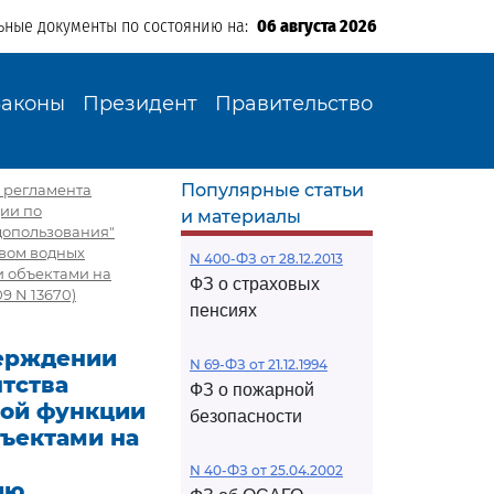
ьные документы по состоянию на:
06 августа 2026
Законы
Президент
Правительство
Популярные статьи
 регламента
ции по
и материалы
допользования"
твом водных
N 400-ФЗ от 28.12.2013
и объектами на
ФЗ о страховых
9 N 13670)
пенсиях
верждении
N 69-ФЗ от 21.12.1994
тства
ФЗ о пожарной
ной функции
безопасности
ъектами на
N 40-ФЗ от 25.04.2002
ию