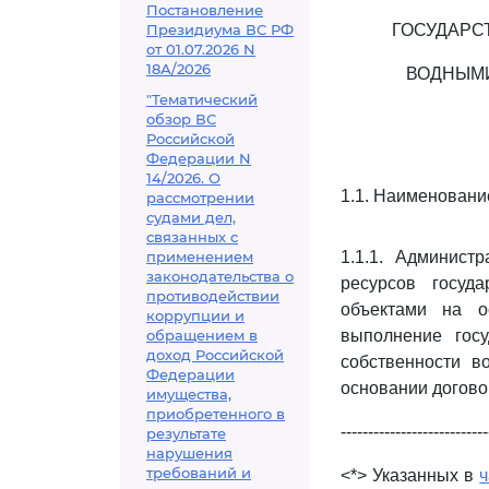
Постановление
Президиума ВС РФ
ГОСУДАРС
от 01.07.2026 N
18А/2026
ВОДНЫМИ
"Тематический
обзор ВС
Российской
Федерации N
14/2026. О
1.1. Наименовани
рассмотрении
судами дел,
связанных с
применением
1.1.1. Админист
законодательства о
ресурсов госуд
противодействии
объектами на о
коррупции и
обращением в
выполнение гос
доход Российской
собственности в
Федерации
основании догово
имущества,
приобретенного в
---------------------------
результате
нарушения
требований и
<*> Указанных в
ч