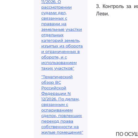
11/2026. О
3. Контроль за 
рассмотрении
судами дел,
Леви.
связанных с
правами на
земельные участки
отдельных
категорий земель,
изъятых из оборота
и ограниченных в
обороте, и с
использованием
таких участков"
"Тематический
обзор ВС
Российской
Федерации N
12/2026. По делам,
связанным с
оспариванием
сделок, повлекших
переход права
собственности на
жилые помещения"
ПО ОСУ