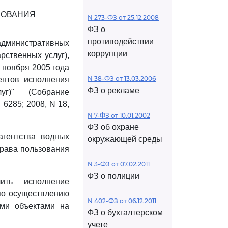
ЗОВАНИЯ
N 273-ФЗ от 25.12.2008
ФЗ о
противодействии
дминистративных
коррупции
рственных услуг),
 ноября 2005 года
N 38-ФЗ от 13.03.2006
ентов исполнения
ФЗ о рекламе
уг)" (Собрание
 6285; 2008, N 18,
N 7-ФЗ от 10.01.2002
ФЗ об охране
гентства водных
окружающей среды
права пользования
N 3-ФЗ от 07.02.2011
ФЗ о полиции
ить исполнение
по осуществлению
N 402-ФЗ от 06.12.2011
ыми объектами на
ФЗ о бухгалтерском
учете