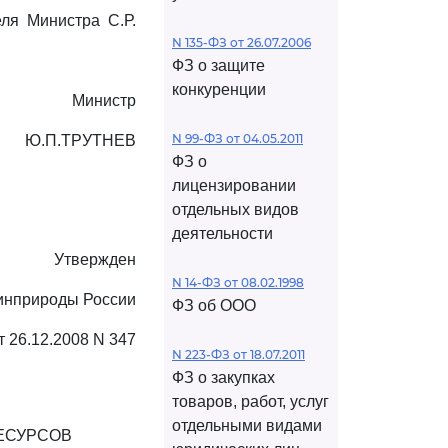
ля Министра С.Р.
N 135-ФЗ от 26.07.2006
ФЗ о защите
конкуренции
Министр
N 99-ФЗ от 04.05.2011
Ю.П.ТРУТНЕВ
ФЗ о
лицензировании
отдельных видов
деятельности
Утвержден
N 14-ФЗ от 08.02.1998
инприроды России
ФЗ об ООО
т 26.12.2008 N 347
N 223-ФЗ от 18.07.2011
ФЗ о закупках
товаров, работ, услуг
отдельными видами
ЕСУРСОВ