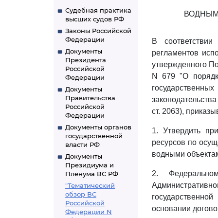
Судебная практика
ВОДНЫМ
высших судов РФ
Законы Российской
Федерации
В соответствии
Документы
регламентов испо
Президента
утвержденного По
Российской
N 679 "О порядк
Федерации
государственн
Документы
Правительства
законодательства 
Российской
ст. 2063), приказы
Федерации
Документы органов
1. Утвердить п
государственной
ресурсов по осущ
власти РФ
водными объектам
Документы
Президиума и
2. Федерально
Пленума ВС РФ
Административн
"Тематический
обзор ВС
государственной
Российской
основании догово
Федерации N