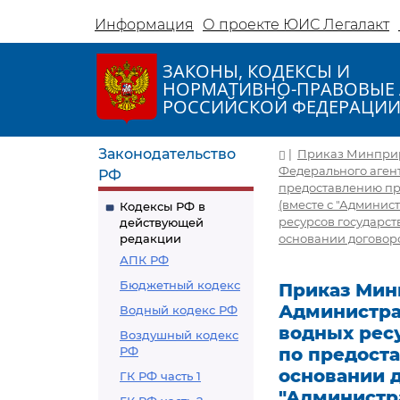
Информация
О проекте ЮИС Легалакт
ЗАКОНЫ, КОДЕКСЫ И
НОРМАТИВНО-ПРАВОВЫЕ 
РОССИЙСКОЙ ФЕДЕРАЦИ
Законодательство
|
Приказ Минприро
Федерального аген
РФ
предоставлению пр
(вместе с "Админи
Кодексы РФ в
ресурсов государс
действующей
редакции
основании договоро
АПК РФ
Бюджетный кодекс
Приказ Минп
Администра
Водный кодекс РФ
водных рес
Воздушный кодекс
РФ
по предост
основании д
ГК РФ часть 1
"Администр