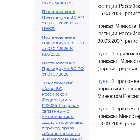
таких участков"
юстиции Российск
Постановление
16.03.2006, регис
Президиума ВС РФ
от 01.07.2026 N 272-
приказ Минюста 
ПЭК25
юстиции Российск
Постановление
30.03.2007, регис
Президиума ВС РФ
от 01.07.2026 N
пункт 1
приложени
18А/2026
приказы Минюст
Постановление
Президиума ВС РФ
(зарегистрирован
от 01.07.2026
пункт 1
приложени
"Тематический
обзор ВС
нормативные прав
Российской
Минюстом России 
Федерации N
12/2026. По делам,
пункт 1
приложени
связанным с
приказы Министе
оспариванием
сделок, повлекших
18.09.2009, регис
переход права
собственности на
жилые помещения"