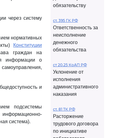
обязательству
ии через систему
ст. 395 ГК РФ
Ответственность за
неисполнение
твием нормативных
денежного
акты)
Конституции
обязательства
рава граждан на
ия информации о
ст 20.25 КоАП РФ
 самоуправления,
Уклонение от
исполнения
административного
общедоступность и
наказания
нием подсистемы
ст. 81 ТК РФ
 информационно-
Расторжение
ая система).
трудового договора
по инициативе