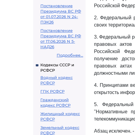
Российской Федера
Постановление
Президиума ВС РФ
от 01.07.2026 N 24-
2. Федеральный 
ПЭК26
своих территориа
Постановление
Президиума ВС РФ
3. Федеральный р
от 17.06.2026 N 5-
правовых актов
НАД26
Российской Фед
Подробнее...
получение дост
Кодексы СССР и
правовых актах 
РСФСР
должностными лиц
Водный кодекс
РСФСР
4. Принципами ве
ГПК РСФСР
открытость инфор
Гражданский
5. Федеральный
кодекс РСФСР
"Нормативные п
Жилищный кодекс
телекоммуникацио
РСФСР
Земельный кодекс
Абзац исключен. -
РСФСР