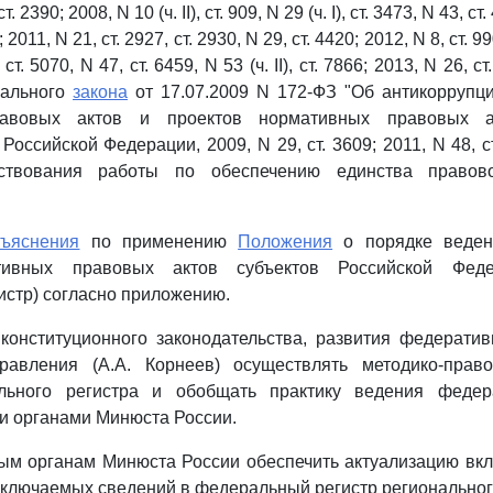
т. 2390; 2008, N 10 (ч. II), ст. 909, N 29 (ч. I), ст. 3473, N 43, ст
 2011, N 21, ст. 2927, ст. 2930, N 29, ст. 4420; 2012, N 8, ст. 9
 ст. 5070, N 47, ст. 6459, N 53 (ч. II), ст. 7866; 2013, N 26, с
рального
закона
от 17.07.2009 N 172-ФЗ "Об антикоррупци
авовых актов и проектов нормативных правовых а
Российской Федерации, 2009, N 29, ст. 3609; 2011, N 48, ст
ствования работы по обеспечению единства правово
зъяснения
по применению
Положения
о порядке веден
тивных правовых актов субъектов Российской Фед
стр) согласно приложению.
 конституционного законодательства, развития федерати
равления (А.А. Корнеев) осуществлять методико-прав
льного регистра и обобщать практику ведения федера
и органами Минюста России.
ым органам Минюста России обеспечить актуализацию вк
включаемых сведений в федеральный регистр региональног