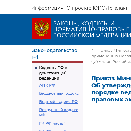
Информация
О проекте ЮИС Легалакт
ЗАКОНЫ, КОДЕКСЫ И
НОРМАТИВНО-ПРАВОВЫЕ 
РОССИЙСКОЙ ФЕДЕРАЦИ
Законодательство
|
Приказ Минюста Р
применению Положе
РФ
субъектов Российск
Кодексы РФ в
действующей
Приказ Минюс
редакции
Об утвержд
АПК РФ
порядке ве
Бюджетный кодекс
правовых а
Водный кодекс РФ
Воздушный кодекс
РФ
ГК РФ часть 1