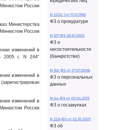
юридических лиц
н Минюстом России
N 2202-1 от 17.01.1992
ФЗ о прокуратуре
каз Министерства
н Минюстом России
N 127-ФЗ 26.10.2002
ФЗ о
несостоятельности
ении изменений в
(банкротстве)
 2005 г. N 244"
N 152-ФЗ от 27.07.2006
сении изменений в
ФЗ о персональных
 (зарегистрирован
данных
N 44-ФЗ от 05.04.2013
сении изменений в
ФЗ о госзакупках
 Минюстом России
N 229-ФЗ от 02.10.2007
ФЗ об