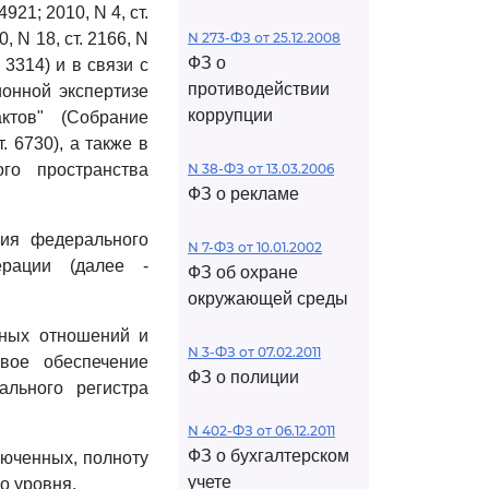
. 4921; 2010, N 4, ст.
90, N 18, ст. 2166, N
N 273-ФЗ от 25.12.2008
ФЗ о
т. 3314) и в связи с
противодействии
онной экспертизе
коррупции
ктов" (Собрание
. 6730), а также в
го пространства
N 38-ФЗ от 13.03.2006
ФЗ о рекламе
ия федерального
N 7-ФЗ от 10.01.2002
ерации (далее -
ФЗ об охране
окружающей среды
вных отношений и
N 3-ФЗ от 07.02.2011
овое обеспечение
ФЗ о полиции
льного регистра
N 402-ФЗ от 06.12.2011
ФЗ о бухгалтерском
люченных, полноту
учете
о уровня.