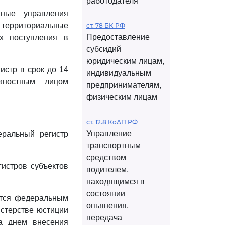
работодателя
ные управления
- территориальные
ст. 78 БК РФ
Предоставление
х поступления в
субсидий
юридическим лицам,
истр в срок до 14
индивидуальным
жностным лицом
предпринимателям,
физическим лицам
ст. 12.8 КоАП РФ
Управление
еральный регистр
транспортным
средством
истров субъектов
водителем,
находящимся в
состоянии
ется федеральным
опьянения,
стерстве юстиции
передача
за днем внесения