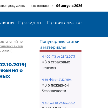
ьные документы по состоянию на:
06 августа 2026
Законы
Президент
Правительство
Популярные статьи
Разъяснений по
равовых актов
и материалы
N 29854)
N 400-ФЗ от 28.12.2013
ФЗ о страховых
2.10.2019)
пенсиях
ожения о
вных
N 69-ФЗ от 21.12.1994
ФЗ о пожарной
безопасности
И
N 40-ФЗ от 25.04.2002