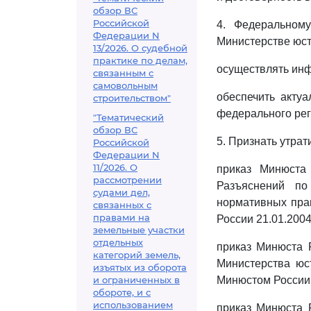
обзор ВС
Российской
4. Федеральном
Федерации N
Министерстве юст
13/2026. О судебной
практике по делам,
осуществлять инф
связанным с
самовольным
обеспечить актуа
строительством"
федерального рег
"Тематический
обзор ВС
5. Признать утрат
Российской
Федерации N
11/2026. О
приказ Минюста
рассмотрении
Разъяснений по
судами дел,
нормативных пра
связанных с
правами на
России 21.01.2004
земельные участки
отдельных
приказ Минюста 
категорий земель,
Министерства юс
изъятых из оборота
и ограниченных в
Минюстом России 
обороте, и с
использованием
приказ Минюста 