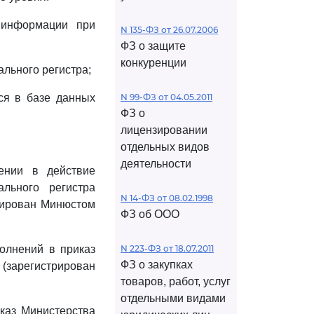
 информации при
N 135-ФЗ от 26.07.2006
ФЗ о защите
конкуренции
льного регистра;
хся в базе данных
N 99-ФЗ от 04.05.2011
ФЗ о
лицензировании
отдельных видов
деятельности
ении в действие
льного регистра
N 14-ФЗ от 08.02.1998
рирован Минюстом
ФЗ об ООО
олнений в приказ
N 223-ФЗ от 18.07.2011
ФЗ о закупках
(зарегистрирован
товаров, работ, услуг
отдельными видами
каз Министерства