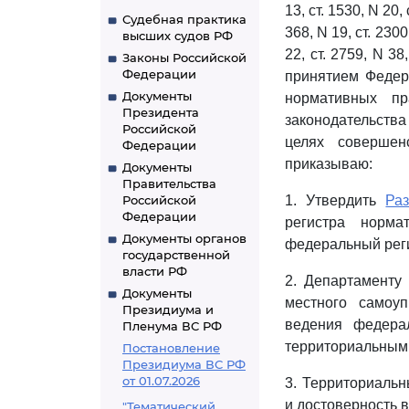
13, ст. 1530, N 20, с
Судебная практика
368, N 19, ст. 2300;
высших судов РФ
22, ст. 2759, N 38,
Законы Российской
Федерации
принятием Феде
Документы
нормативных пр
Президента
законодательства 
Российской
целях совершен
Федерации
приказываю:
Документы
Правительства
Российской
1. Утвердить
Ра
Федерации
регистра норма
Документы органов
федеральный реги
государственной
власти РФ
2. Департаменту
Документы
местного самоуп
Президиума и
ведения федера
Пленума ВС РФ
территориальным
Постановление
Президиума ВС РФ
от 01.07.2026
3. Территориальн
и достоверность 
"Тематический