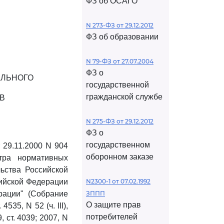
ФЗ об ОСАГО
N 273-ФЗ от 29.12.2012
ФЗ об образовании
N 79-ФЗ от 27.07.2004
ФЗ о
АЛЬНОГО
государственной
гражданской службе
В
N 275-ФЗ от 29.12.2012
ФЗ о
государственном
 29.11.2000 N 904
оборонном заказе
тра нормативных
ьства Российской
ийской Федерации
N2300-1 от 07.02.1992
рации" (Собрание
ЗППП
О защите прав
535, N 52 (ч. III),
потребителей
9, ст. 4039; 2007, N