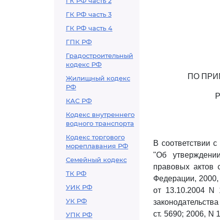
ГК РФ часть 2
ГК РФ часть 3
ГК РФ часть 4
ГПК РФ
Градостроительный
кодекс РФ
ПО ПРИ
Жилищный кодекс
РФ
КАС РФ
Кодекс внутреннего
водного транспорта
Кодекс торгового
В соответствии с
мореплавания РФ
"Об утверждени
Семейный кодекс
правовых актов 
ТК РФ
Федерации, 2000, N
УИК РФ
от 13.10.2004 N
УК РФ
законодательства Р
ст. 5690; 2006, N 1
УПК РФ