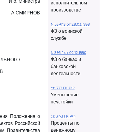
И.о. Министра
исполнительном
производстве
А.СМИРНОВ
N 53-ФЗ от 28.03.1998
ФЗ о воинской
службе
N 395-1 от 02.12.1990
ФЗ о банках и
АЛЬНОГО
банковской
В
деятельности
ст. 333 ГК РФ
Уменьшение
неустойки
ения Положения о
ст. 317.1 ГК РФ
Проценты по
ъектов Российской
денежному
ем Правительства