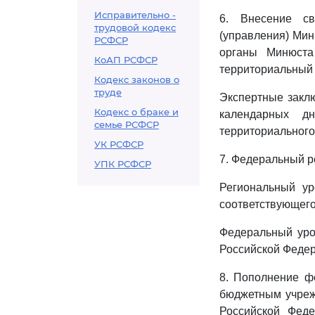
Исправительно -
6. Внесение с
трудовой кодекс
(управления) Мин
РСФСР
органы Минюста
КоАП РСФСР
территориальный 
Кодекс законов о
труде
Экспертные заклю
Кодекс о браке и
календарных д
семье РСФСР
территориального
УК РСФСР
7. Федеральный р
УПК РСФСР
Региональный ур
соответствующего
Федеральный уро
Российской Федер
8. Пополнение ф
бюджетным учреж
Российской Феде