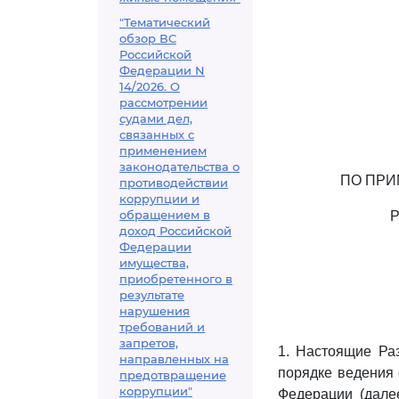
"Тематический
обзор ВС
Российской
Федерации N
14/2026. О
рассмотрении
судами дел,
связанных с
применением
законодательства о
ПО ПРИ
противодействии
коррупции и
обращением в
доход Российской
Федерации
имущества,
приобретенного в
результате
нарушения
требований и
запретов,
1. Настоящие Ра
направленных на
порядке ведения 
предотвращение
коррупции"
Федерации (дале