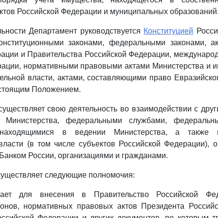
ктов Российской Федерации и муниципальных образований
льности Департамент руководствуется
Конституцией
Росси
нституционными законами, федеральными законами, а
рации и Правительства Российской Федерации, междунаро
рации, нормативными правовыми актами Министерства и 
ельной власти, актами, составляющими право Евразийско
астоящим Положением.
существляет свою деятельность во взаимодействии с дру
и Министерства, федеральными службами, федеральн
, находящимися в ведении Министерства, а также 
власти (в том числе субъектов Российской Федерации), 
Банком России, организациями и гражданами.
существляет следующие полномочия:
ивает для внесения в Правительство Российской Фе
онов, нормативных правовых актов Президента Россий
оссийской Федерации и других документов, по которым т