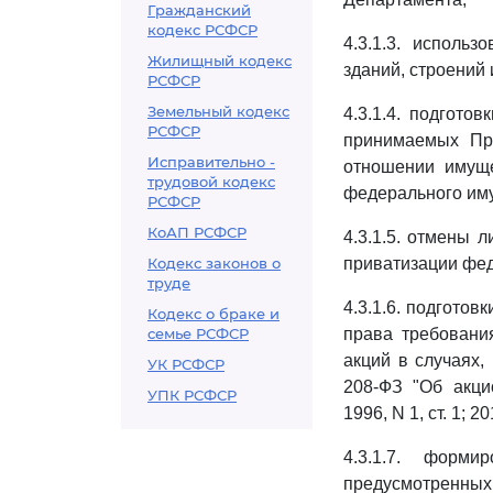
Гражданский
кодекс РСФСР
4.3.1.3. исполь
Жилищный кодекс
зданий, строений 
РСФСР
Земельный кодекс
4.3.1.4. подгото
РСФСР
принимаемых Пра
Исправительно -
отношении имуще
трудовой кодекс
федерального иму
РСФСР
КоАП РСФСР
4.3.1.5. отмены 
Кодекс законов о
приватизации фе
труде
4.3.1.6. подгото
Кодекс о браке и
семье РСФСР
права требовани
акций в случаях,
УК РСФСР
208-ФЗ "Об акци
УПК РСФСР
1996, N 1, ст. 1; 20
4.3.1.7. форм
предусмотренны