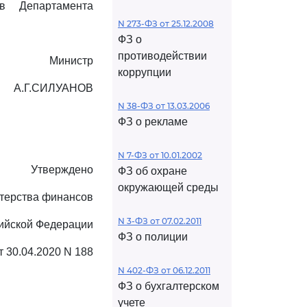
в Департамента
N 273-ФЗ от 25.12.2008
ФЗ о
противодействии
Министр
коррупции
А.Г.СИЛУАНОВ
N 38-ФЗ от 13.03.2006
ФЗ о рекламе
N 7-ФЗ от 10.01.2002
Утверждено
ФЗ об охране
окружающей среды
терства финансов
N 3-ФЗ от 07.02.2011
ийской Федерации
ФЗ о полиции
т 30.04.2020 N 188
N 402-ФЗ от 06.12.2011
ФЗ о бухгалтерском
учете