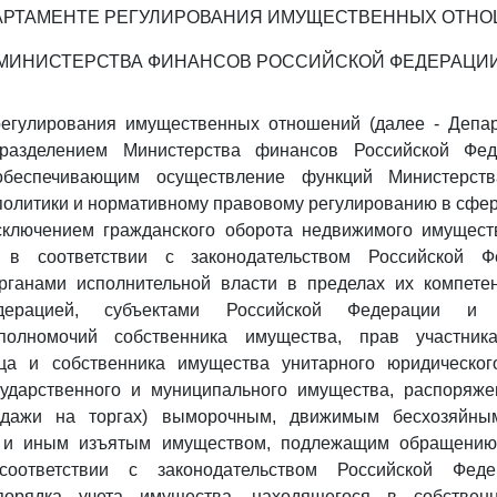
АРТАМЕНТЕ РЕГУЛИРОВАНИЯ ИМУЩЕСТВЕННЫХ ОТН
МИНИСТЕРСТВА ФИНАНСОВ РОССИЙСКОЙ ФЕДЕРАЦИ
регулирования имущественных отношений (далее - Депар
дразделением Министерства финансов Российской Фед
 обеспечивающим осуществление функций Министерст
политики и нормативному правовому регулированию в сф
сключением гражданского оборота недвижимого имущест
 в соответствии с законодательством Российской 
ганами исполнительной власти в пределах их компетен
дерацией, субъектами Российской Федерации и 
полномочий собственника имущества, прав участника
ца и собственника имущества унитарного юридическо
сударственного и муниципального имущества, распоряже
одажи на торгах) выморочным, движимым бесхозяйным
 и иным изъятым имуществом, подлежащим обращению 
соответствии с законодательством Российской Фед
порядка учета имущества, находящегося в собственн