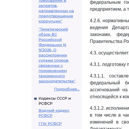
требований и
федеральным го
запретов,
предприятием, а 
направленных на
предотвращение
4.2.6. нормативн
коррупции"
ведения Департ
"Тематический
обзор ВС
законами, фед
Российской
Правительства Ро
Федерации N
9/2026. О
4.3. осуществляет
рассмотрении
судами споров,
4.3.1. подготовку
связанных с
применением
таможенного
4.3.1.1. соста
законодательства"
федеральный б
Подробнее...
ассигнований на
относящейся к ко
Кодексы СССР и
РСФСР
4.3.1.2. исполне
Водный кодекс
в том числе в ч
РСФСР
изменений в св
ГПК РСФСР
Департамента;