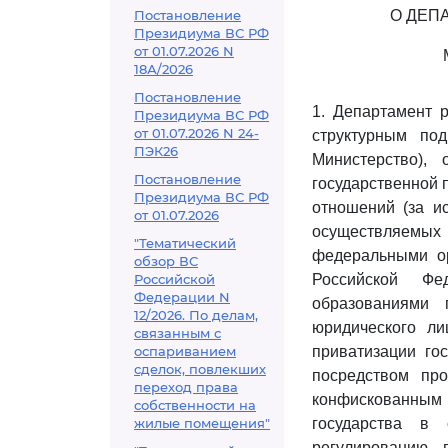
Постановление
О ДЕП
Президиума ВС РФ
от 01.07.2026 N
18А/2026
Постановление
1. Департамент 
Президиума ВС РФ
от 01.07.2026 N 24-
структурным по
ПЭК26
Министерство),
Постановление
государственной 
Президиума ВС РФ
отношений (за и
от 01.07.2026
осуществляемых
"Тематический
федеральными ор
обзор ВС
Российской
Российской Фе
Федерации N
образованиями 
12/2026. По делам,
юридического ли
связанным с
оспариванием
приватизации го
сделок, повлекших
посредством пр
переход права
конфискованным
собственности на
жилые помещения"
государства в 
регулированию 