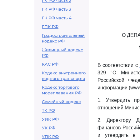
ГК РФ часть 2
ГК РФ часть 3
ГК РФ часть 4
ГПК РФ
О ДЕП
Градостроительный
кодекс РФ
Жилищный кодекс
РФ
КАС РФ
В соответствии с
329 "О Министе
Кодекс внутреннего
водного транспорта
Российской Феде
Кодекс торгового
информации (www.p
мореплавания РФ
1. Утвердить п
Семейный кодекс
отношений Минист
ТК РФ
УИК РФ
2. Директору Д
финансов Российс
УК РФ
и утвердить в 
УПК РФ