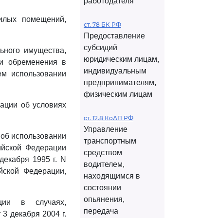
работодателя
жилых помещений,
ст. 78 БК РФ
Предоставление
субсидий
льного имущества,
юридическим лицам,
ии обременения в
индивидуальным
ем использовании
предпринимателям,
физическим лицам
рации об условиях
ст. 12.8 КоАП РФ
Управление
 об использовании
транспортным
ийской Федерации
средством
декабря 1995 г. N
водителем,
йской Федерации,
находящимся в
состоянии
опьянения,
ции в случаях,
передача
3 декабря 2004 г.