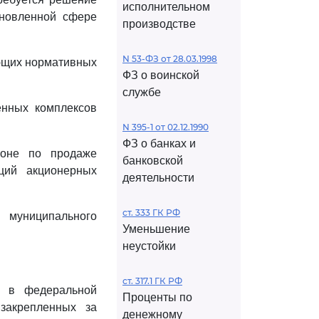
исполнительном
ановленной сфере
производстве
N 53-ФЗ от 28.03.1998
ующих нормативных
ФЗ о воинской
службе
енных комплексов
N 395-1 от 02.12.1990
ФЗ о банках и
ионе по продаже
банковской
ций акционерных
деятельности
ст. 333 ГК РФ
 муниципального
Уменьшение
неустойки
ст. 317.1 ГК РФ
я в федеральной
Проценты по
закрепленных за
денежному