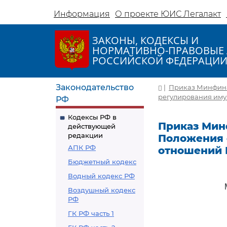
Информация
О проекте ЮИС Легалакт
ЗАКОНЫ, КОДЕКСЫ И
НОРМАТИВНО-ПРАВОВЫЕ 
РОССИЙСКОЙ ФЕДЕРАЦИ
Законодательство
|
Приказ Минфина 
регулирования иму
РФ
Кодексы РФ в
Приказ Минф
действующей
редакции
Положения 
АПК РФ
отношений 
Бюджетный кодекс
Водный кодекс РФ
Воздушный кодекс
РФ
ГК РФ часть 1