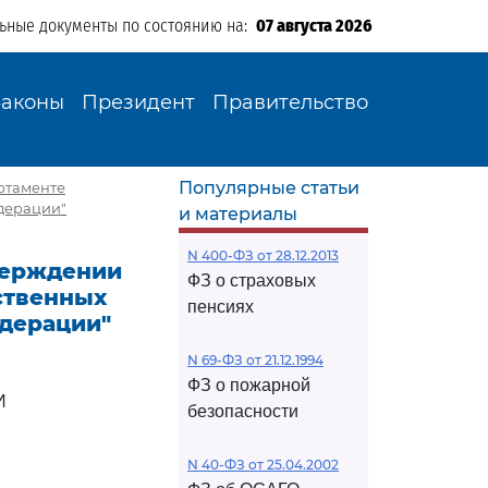
льные документы по состоянию на:
07 августа 2026
Законы
Президент
Правительство
Популярные статьи
ртаменте
дерации"
и материалы
N 400-ФЗ от 28.12.2013
тверждении
ФЗ о страховых
ственных
пенсиях
дерации"
N 69-ФЗ от 21.12.1994
ФЗ о пожарной
И
безопасности
N 40-ФЗ от 25.04.2002