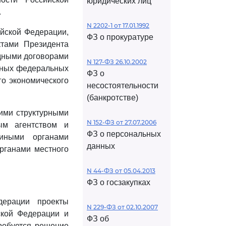
юридических лиц
.
N 2202-1 от 17.01.1992
йской Федерации,
ФЗ о прокуратуре
ктами Президента
дными договорами
N 127-ФЗ 26.10.2002
иных федеральных
ФЗ о
го экономического
несостоятельности
(банкротстве)
гими структурными
N 152-ФЗ от 27.07.2006
ым агентством и
ФЗ о персональных
иными органами
данных
органами местного
N 44-ФЗ от 05.04.2013
ФЗ о госзакупках
дерации проекты
N 229-ФЗ от 02.10.2007
ской Федерации и
ФЗ об
ребуется решение