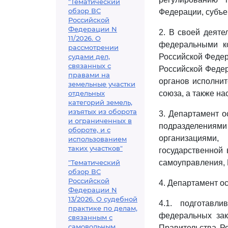
"Тематический
обзор ВС
Федерации, субъе
Российской
Федерации N
2. В своей деяте
11/2026. О
федеральными ко
рассмотрении
судами дел,
Российской Феде
связанных с
Российской Феде
правами на
органов исполнит
земельные участки
отдельных
союза, а также н
категорий земель,
изъятых из оборота
3. Департамент о
и ограниченных в
подразделениям
обороте, и с
организациями
использованием
таких участков"
государственной 
"Тематический
самоуправления, 
обзор ВС
Российской
4. Департамент о
Федерации N
13/2026. О судебной
4.1. подготавл
практике по делам,
федеральных зак
связанным с
самовольным
Правительства Р