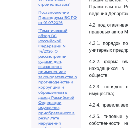
строительством"
Правительства Р
Постановление
ведения Департа
Президиума ВС РФ
от 01.07.2026
4.2. подготавлив
"Тематический
правовых актов М
обзор ВС
Российской
4.2.1. порядок 
Федерации N
унитарных предпр
14/2026. О
рассмотрении
судами дел,
4.2.2. форма б
связанных с
находящихся в 
применением
обществ;
законодательства о
противодействии
4.2.3. порядок
коррупции и
обращением в
имущества;
доход Российской
Федерации
4.2.4. правила в
имущества,
приобретенного в
4.2.5. типовые
результате
нарушения
собственности 