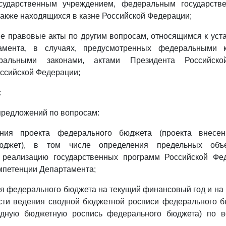
сударственным учреждением, федеральным государств
также находящихся в казне Российской Федерации;
ые правовые акты по другим вопросам, относящимся к ус
амента, в случаях, предусмотренных федеральными к
еральными законами, актами Президента Российск
ссийской Федерации;
:
 предложений по вопросам:
вления проекта федерального бюджета (проекта внесе
юджет), в том числе определения предельных объ
 реализацию государственных программ Российской Фед
мпетенции Департамента;
ния федерального бюджета на текущий финансовый год и на
асти ведения сводной бюджетной росписи федерального б
одную бюджетную роспись федерального бюджета) по в