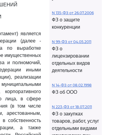
ОШЕНИЙ
N 135-ФЗ от 26.07.2006
И
ФЗ о защите
конкуренции
тамент) является
ерации (далее -
N 99-ФЗ от 04.05.2011
ва по выработке
ФЗ о
ере имущественных
лицензировании
ва и полномочий,
отдельных видов
Федерации иными
деятельности
ции), реализации
муниципальными
N 14-ФЗ от 08.02.1998
 корпоративного
ФЗ об ООО
го лица, в сфере
ния (в том числе
N 223-ФЗ от 18.07.2011
, арестованным,
ФЗ о закупках
в собственность
товаров, работ, услуг
ерации, а также
отдельными видами
ости Российской