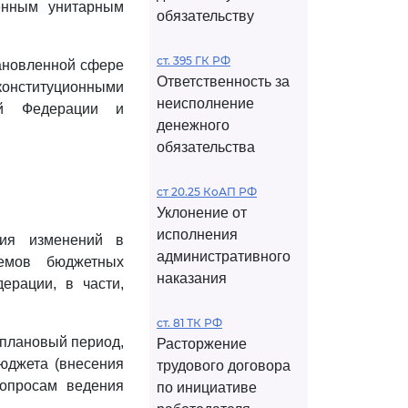
енным унитарным
обязательству
ст. 395 ГК РФ
тановленной сфере
Ответственность за
онституционными
неисполнение
ой Федерации и
денежного
обязательства
ст 20.25 КоАП РФ
Уклонение от
исполнения
ния изменений в
административного
емов бюджетных
наказания
ерации, в части,
ст. 81 ТК РФ
 плановый период,
Расторжение
юджета (внесения
трудового договора
опросам ведения
по инициативе