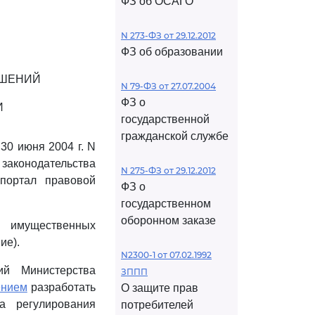
ФЗ об ОСАГО
N 273-ФЗ от 29.12.2012
ФЗ об образовании
ОШЕНИЙ
N 79-ФЗ от 27.07.2004
ФЗ о
И
государственной
гражданской службе
30 июня 2004 г. N
аконодательства
N 275-ФЗ от 29.12.2012
-портал правовой
ФЗ о
государственном
оборонном заказе
я имущественных
ие).
N2300-1 от 07.02.1992
ий Министерства
ЗППП
нием
разработать
О защите прав
а регулирования
потребителей