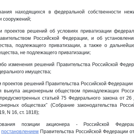
зования находящихся в федеральной собственности не
и сооружений;
вки проектов решений об условиях приватизации федера
вительством Российской Федерации, и об установлен
ства, подлежащего приватизации, а также о дальнейш
щества, не подлежащего приватизации;
либо изменения решений Правительства Российской Феде
дерального имущества;
вки проектов решений Правительства Российской Федерации
я выкупа акционерным обществом принадлежащих Росс
 предусмотренных статьей 75 Федерального закона от 26 
онерных обществах" (Собрание законодательства Росси
19, N 16, ст. 1818);
ирования позиции акционера - Российской Федера
х
постановлением
Правительства Российской Федерации от 