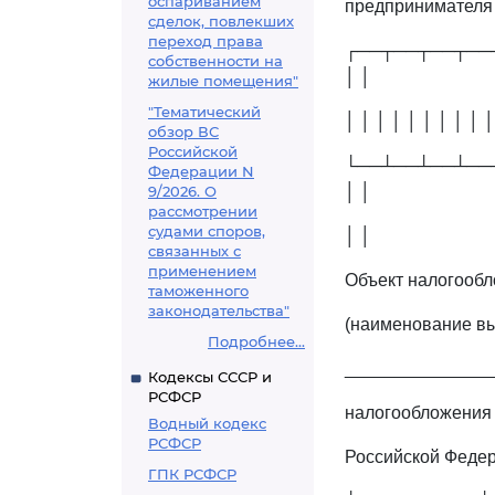
оспариванием
предпринимателя 
сделок, повлекших
переход права
┌──┬──┬──┬──
собственности на
│ │
жилые помещения"
"Тематический
│ │ │ │ │ │ │ │ │ │
обзор ВС
Российской
└──┴──┴──┴──
Федерации N
9/2026. О
│ │
рассмотрении
судами споров,
│ │
связанных с
применением
Объект налогооб
таможенного
законодательства"
(наименование вы
Подробнее...
_______________
Кодексы СССР и
РСФСР
налогообложения в
Водный кодекс
РСФСР
Российской Федер
ГПК РСФСР