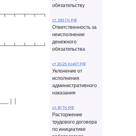
обязательству
─┬──┬──┬──┬──┐
ст. 395 ГК РФ
Ответственность за
неисполнение
денежного
─┴──┴──┴──┴──┘
обязательства
ст 20.25 КоАП РФ
Уклонение от
исполнения
административного
наказания
___ │ │
ст. 81 ТК РФ
Расторжение
трудового договора
по инициативе