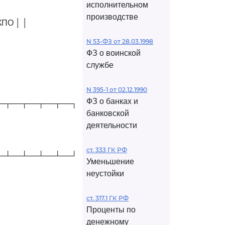
исполнительном
производстве
КПО │ │
N 53-ФЗ от 28.03.1998
ФЗ о воинской
службе
N 395-1 от 02.12.1990
ФЗ о банках и
─┬──┬──┬──┬──┐
банковской
деятельности
ст. 333 ГК РФ
─┴──┴──┴──┴──┘
Уменьшение
неустойки
ст. 317.1 ГК РФ
Проценты по
денежному