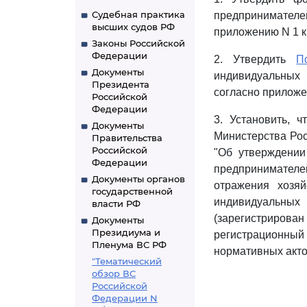
Судебная практика
предпринимате
высших судов РФ
приложению N 1 к
Законы Российской
Федерации
2. Утвердить
П
Документы
индивидуальных 
Президента
согласно приложе
Российской
Федерации
3. Установить, 
Документы
Министерства Рос
Правительства
Российской
"Об утверждении
Федерации
предпринимател
Документы органов
отражения хозя
государственной
индивидуальных 
власти РФ
(зарегистриров
Документы
Президиума и
регистрационный
Пленума ВС РФ
нормативных актов
"Тематический
обзор ВС
Российской
Федерации N