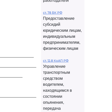
работодателя
ст. 78 БК РФ
Предоставление
субсидий
юридическим лицам,
индивидуальным
предпринимателям,
физическим лицам
________________
ст. 12.8 КоАП РФ
_________________
Управление
транспортным
___________
средством
водителем,
находящимся в
_________________
состоянии
опьянения,
передача