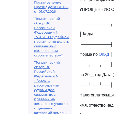
Постановление
Президиума ВС РФ
УПРОЩЕННУЮ С
от 01.07.2026
"Тематический
обзор ВС
┌──────────┐
Российской
Федерации N
│ Коды │
13/2026. О судебной
практике по делам,
├──────────┤
связанным с
самовольным
Форма по
ОКУД
│ 
строительством"
"Тематический
├──┬───┬───┤
обзор ВС
Российской
на 20__ год Дата (
Федерации N
11/2026. О
├──┴───┴───┤
рассмотрении
судами дел,
связанных с
Налогоплательщик
правами на
земельные участки
имя, отчество ин
отдельных
категорий земель,