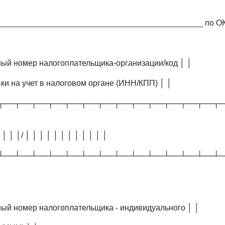
_____________________________________________ по О
й номер налогоплательщика-организации/код │ │
ки на учет в налоговом органе (ИНН/КПП) │ │
┬──┬──┬──┬──┬──┬──┬──┬──┬──┬──┬──┬──┬──┬─
 │ │ │/ │ │ │ │ │ │ │ │ │ │ │ │
┴──┴──┴──┴──┴──┴──┴──┴──┴──┴──┴──┴──┴──┴─
й номер налогоплательщика - индивидуального │ │