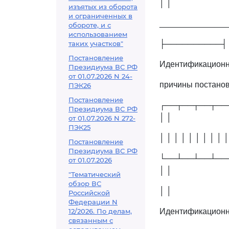
│ │
изъятых из оборота
и ограниченных в
_______________
обороте, и с
использованием
таких участков"
├──────────┤
Постановление
Идентификационны
Президиума ВС РФ
от 01.07.2026 N 24-
причины постанов
ПЭК26
Постановление
┌──┬──┬──┬──
Президиума ВС РФ
│ │
от 01.07.2026 N 272-
ПЭК25
│ │ │ │ │ │ │ │ │ │
Постановление
Президиума ВС РФ
└──┴──┴──┴──
от 01.07.2026
│ │
"Тематический
обзор ВС
│ │
Российской
Федерации N
12/2026. По делам,
Идентификационны
связанным с