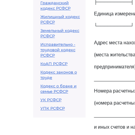
├──────────┤
Гражданский
кодекс РСФСР
Единица измерени
Жилищный кодекс
РСФСР
└──────────┘
Земельный кодекс
РСФСР
Адрес места нахо
Исправительно -
трудовой кодекс
(места жительств
РСФСР
КоАП РСФСР
предпринимателя
Кодекс законов о
труде
_______________
Кодекс о браке и
Номера расчетных
семье РСФСР
УК РСФСР
(номера расчетны
УПК РСФСР
_______________
и иных счетов и 