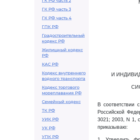
ГК РФ часть 2
ГК РФ часть 3
ГК РФ часть 4
ГПК РФ
Градостроительный
кодекс РФ
Жилищный кодекс
РФ
КАС РФ
Кодекс внутреннего
И ИНДИВИ
водного транспорта
СИ
Кодекс торгового
мореплавания РФ
Семейный кодекс
В соответствии 
ТК РФ
Российской Федер
УИК РФ
3021; 2003, N 1, ст
приказываю:
УК РФ
УПК РФ
1. Утвердить 