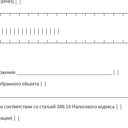
(ИНН) │ │
┬──┬──┬──┬──┬──┬──┬──┬──┬──┬──┬──┬──┬──┬─
 │ │ │ │ │ │ │ │ │ │ │ │ │ │ │
┴──┴──┴──┴──┴──┴──┴──┴──┴──┴──┴──┴──┴──┴─
ложения _____________________________________ │ │
бранного объекта │ │
__________________________________________________
 соответствии со статьей 346.14 Налогового кодекса │ │
ации) │ │