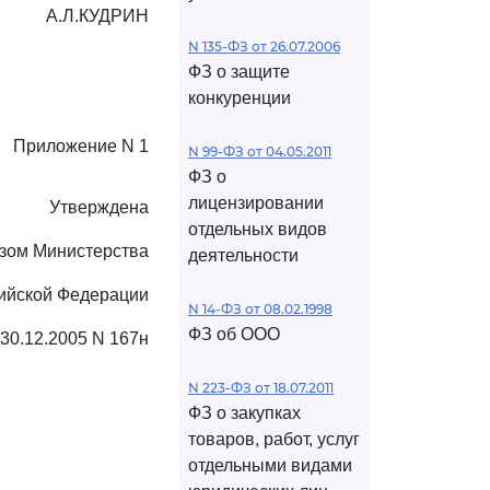
А.Л.КУДРИН
N 135-ФЗ от 26.07.2006
ФЗ о защите
конкуренции
Приложение N 1
N 99-ФЗ от 04.05.2011
ФЗ о
лицензировании
Утверждена
отдельных видов
зом Министерства
деятельности
ийской Федерации
N 14-ФЗ от 08.02.1998
ФЗ об ООО
 30.12.2005 N 167н
N 223-ФЗ от 18.07.2011
ФЗ о закупках
товаров, работ, услуг
отдельными видами