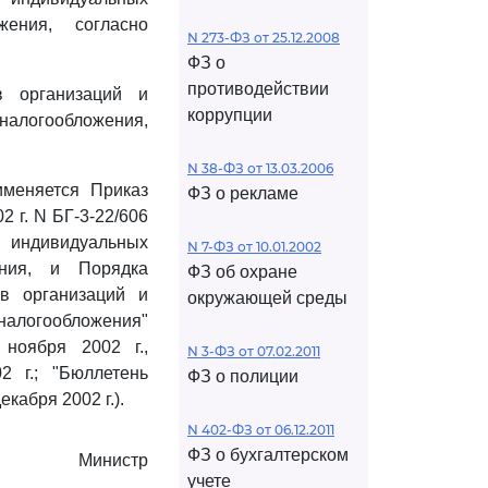
ения, согласно
N 273-ФЗ от 25.12.2008
ФЗ о
противодействии
 организаций и
коррупции
налогообложения,
N 38-ФЗ от 13.03.2006
именяется Приказ
ФЗ о рекламе
 г. N БГ-3-22/606
и индивидуальных
N 7-ФЗ от 10.01.2002
ения, и Порядка
ФЗ об охране
в организаций и
окружающей среды
налогообложения"
ноября 2002 г.,
N 3-ФЗ от 07.02.2011
2 г.; "Бюллетень
ФЗ о полиции
кабря 2002 г.).
N 402-ФЗ от 06.12.2011
ФЗ о бухгалтерском
Министр
учете