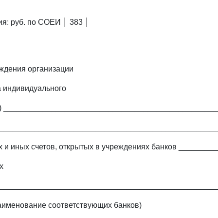
я: руб. по СОЕИ │ 383 │
ждения организации
а индивидуального
) ________________________________________________
_________________________________________________
 и иных счетов, открытых в учреждениях банков ________
х
_________________________________________________
наименование соответствующих банков)