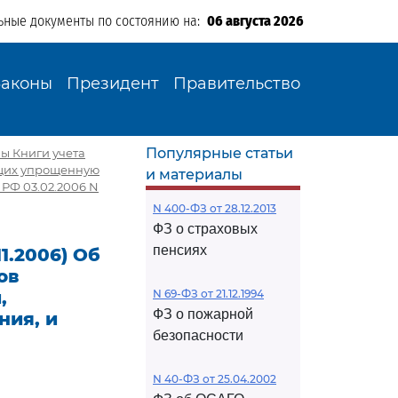
ьные документы по состоянию на:
06 августа 2026
Законы
Президент
Правительство
Популярные статьи
мы Книги учета
ющих упрощенную
и материалы
РФ 03.02.2006 N
N 400-ФЗ от 28.12.2013
ФЗ о страховых
пенсиях
11.2006) Об
ов
,
N 69-ФЗ от 21.12.1994
ФЗ о пожарной
ия, и
безопасности
N 40-ФЗ от 25.04.2002