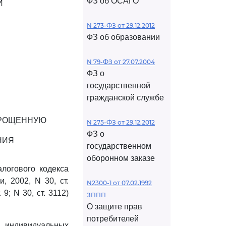
ФЗ об ОСАГО
И
N 273-ФЗ от 29.12.2012
ФЗ об образовании
N 79-ФЗ от 27.07.2004
ФЗ о
государственной
гражданской службе
ПРОЩЕННУЮ
N 275-ФЗ от 29.12.2012
ФЗ о
НИЯ
государственном
оборонном заказе
логового кодекса
, 2002, N 30, ст.
N2300-1 от 07.02.1992
. 9; N 30, ст. 3112)
ЗППП
О защите прав
потребителей
 индивидуальных