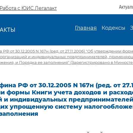
Актуал
Работа с ЮИС Легалакт
Главная
Кодексы
АКТЫ
И
Ф от 30.12.2005 N 167н (ред. от 27.11.2006) "Об утверждении фор
в организаций и индивидуальных предпринимателей, применя
жения, и Порядка ее заполнения" (Зарегистрировано в Минюсте 
на РФ от 30.12.2005 N 167н (ред. от 27.
и формы Книги учета доходов и расход
й и индивидуальных предпринимателей
х упрощенную систему налогообложен
 заполнения