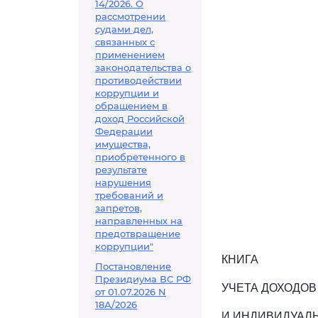
14/2026. О
рассмотрении
судами дел,
связанных с
применением
законодательства о
противодействии
коррупции и
обращением в
доход Российской
Федерации
имущества,
приобретенного в
результате
нарушения
требований и
запретов,
направленных на
предотвращение
коррупции"
КНИГА
Постановление
Президиума ВС РФ
УЧЕТА ДОХОДОВ
от 01.07.2026 N
18А/2026
И ИНДИВИДУАЛ