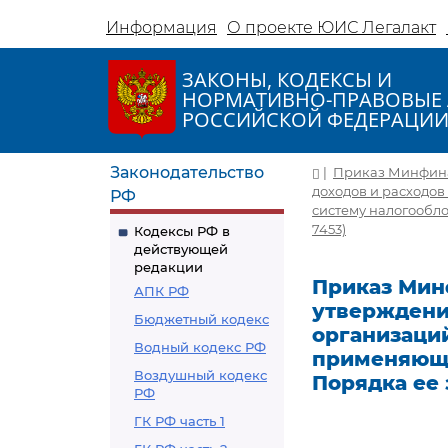
Информация
О проекте ЮИС Легалакт
ЗАКОНЫ, КОДЕКСЫ И
НОРМАТИВНО-ПРАВОВЫЕ 
РОССИЙСКОЙ ФЕДЕРАЦИ
Законодательство
|
Приказ Минфина Р
доходов и расходо
РФ
систему налогообло
7453)
Кодексы РФ в
действующей
редакции
Приказ Минфи
АПК РФ
утверждени
Бюджетный кодекс
организаци
Водный кодекс РФ
применяющи
Воздушный кодекс
Порядка ее
РФ
ГК РФ часть 1