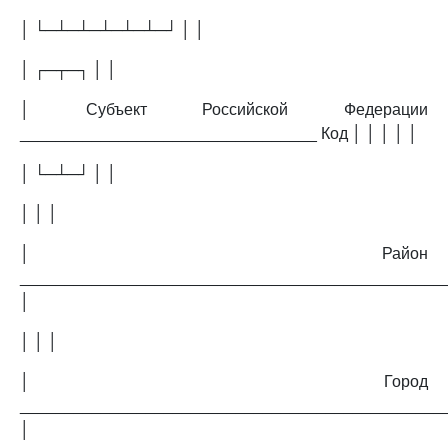
│ └─┴─┴─┴─┴─┴─┘ │ │
│ ┌─┬─┐ │ │
│ Субъект Российской Федерации
_________________________________ Код │ │ │ │ │
│ └─┴─┘ │ │
│ │ │
│ Район
_______________________________________________
│
│ │ │
│ Город
_______________________________________________
│