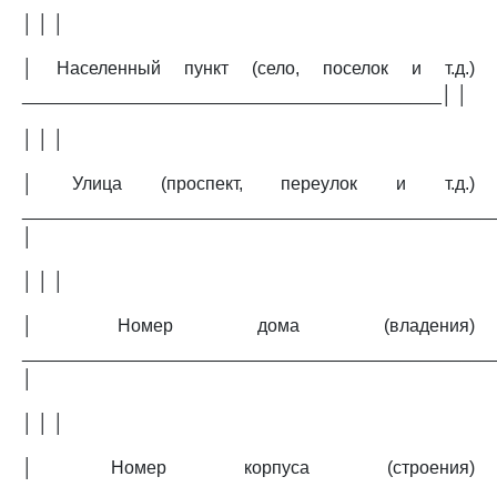
│ │ │
│ Населенный пункт (село, поселок и т.д.)
__________________________________________│ │
│ │ │
│ Улица (проспект, переулок и т.д.)
_______________________________________________
│
│ │ │
│ Номер дома (владения)
_______________________________________________
│
│ │ │
│ Номер корпуса (строения)
_______________________________________________