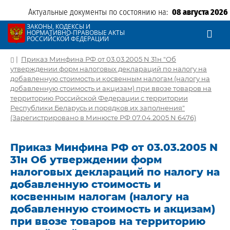
Актуальные документы по состоянию на:
08 августа 2026
ЗАКОНЫ, КОДЕКСЫ И
НОРМАТИВНО-ПРАВОВЫЕ АКТЫ
РОССИЙСКОЙ ФЕДЕРАЦИИ
|
Приказ Минфина РФ от 03.03.2005 N 31н "Об
утверждении форм налоговых деклараций по налогу на
добавленную стоимость и косвенным налогам (налогу на
добавленную стоимость и акцизам) при ввозе товаров на
территорию Российской Федерации с территории
Республики Беларусь и порядков их заполнения"
(Зарегистрировано в Минюсте РФ 07.04.2005 N 6476)
Приказ Минфина РФ от 03.03.2005 N
31н Об утверждении форм
налоговых деклараций по налогу на
добавленную стоимость и
косвенным налогам (налогу на
добавленную стоимость и акцизам)
при ввозе товаров на территорию