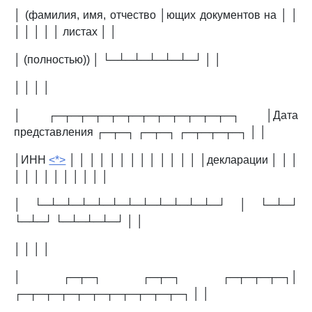
│ (фамилия, имя, отчество │ющих документов на │ │
│ │ │ │ │ листах │ │
│ (полностью)) │ └─┴─┴─┴─┴─┴─┘ │ │
│ │ │ │
│ ┌─┬─┬─┬─┬─┬─┬─┬─┬─┬─┬─┬─┐ │Дата
представления ┌─┬─┐ ┌─┬─┐ ┌─┬─┬─┬─┐ │ │
│ИНН
<*>
│ │ │ │ │ │ │ │ │ │ │ │ │ │декларации │ │ │
│ │ │ │ │ │ │ │ │ │
│ └─┴─┴─┴─┴─┴─┴─┴─┴─┴─┴─┴─┘ │ └─┴─┘
└─┴─┘ └─┴─┴─┴─┘ │ │
│ │ │ │
│ ┌─┬─┐ ┌─┬─┐ ┌─┬─┬─┬─┐│
┌─┬─┬─┬─┬─┬─┬─┬─┬─┬─┬─┐ │ │