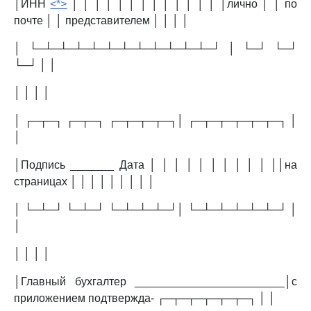
│ИНН
<*>
│ │ │ │ │ │ │ │ │ │ │ │ │ │лично │ │ по
почте │ │ представителем │ │ │ │
│ └─┴─┴─┴─┴─┴─┴─┴─┴─┴─┴─┴─┘ │ └─┘ └─┘
└─┘ │ │
│ │ │ │
│ ┌─┬─┐ ┌─┬─┐ ┌─┬─┬─┬─┐│ ┌─┬─┬─┬─┬─┬─┐ │
│
│Подпись _______ Дата │ │ │ │ │ │ │ │ │ │ ││на
страницах │ │ │ │ │ │ │ │ │
│ └─┴─┘ └─┴─┘ └─┴─┴─┴─┘│ └─┴─┴─┴─┴─┴─┘ │
│
│ │ │ │
│Главный бухгалтер ________________________│с
приложением подтвержда- ┌─┬─┬─┬─┬─┬─┐ │ │