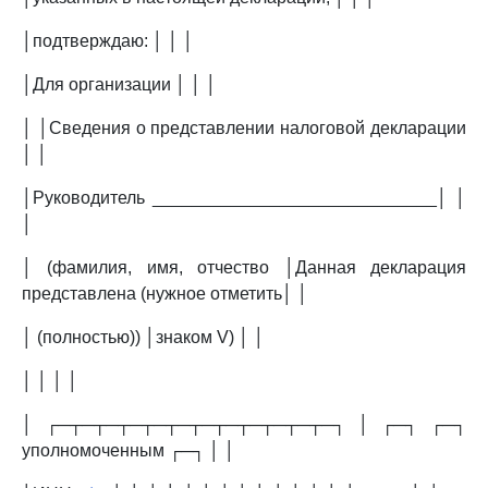
│подтверждаю: │ │ │
│Для организации │ │ │
│ │Сведения о представлении налоговой декларации
│ │
│Руководитель _____________________________│ │
│
│ (фамилия, имя, отчество │Данная декларация
представлена (нужное отметить│ │
│ (полностью)) │знаком V) │ │
│ │ │ │
│ ┌─┬─┬─┬─┬─┬─┬─┬─┬─┬─┬─┬─┐ │ ┌─┐ ┌─┐
уполномоченным ┌─┐ │ │