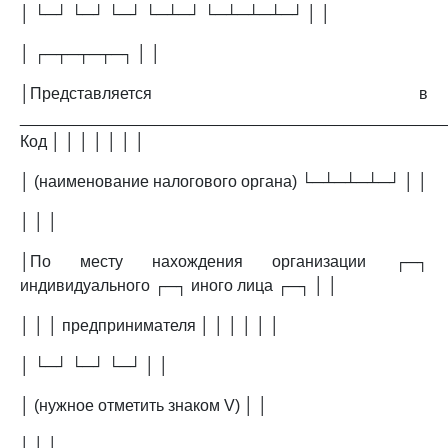
│ └─┘ └─┘ └─┘ └─┴─┘ └─┴─┴─┴─┘ │ │
│ ┌─┬─┬─┬─┐ │ │
│Представляется в
_______________________________________________
Код │ │ │ │ │ │ │
│ (наименование налогового органа) └─┴─┴─┴─┘ │ │
│ │ │
│По месту нахождения организации ┌─┐
индивидуального ┌─┐ иного лица ┌─┐ │ │
│ │ │ предпринимателя │ │ │ │ │ │
│ └─┘ └─┘ └─┘ │ │
│ (нужное отметить знаком V) │ │
│ │ │