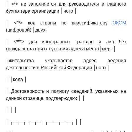
│ <*> не заполняется для руководителя и главного
бухгалтера организации │ного │
│ <**> код страны по классификатору
ОКСМ
(цифровой) │двух-│
│ <***> для иностранных граждан и лиц без
гражданства при отсутствии адреса места│мер- │
│жительства указывается адрес ведения
деятельности в Российской Федерации │ного │
│ │кода │
│ Достоверность и полноту сведений, указанных на
данной странице, подтверждаю: │ │
│ │ │
│ ┌─┬─┐ ┌─┬─┐ ┌─┬─┬─┬─┐ │ │