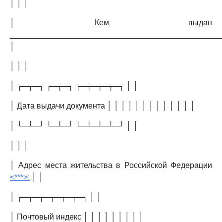
│ │ │
│ Кем выдан
_______________________________________________
│
│ │ │
│ ┌─┬─┐ ┌─┬─┐ ┌─┬─┬─┬─┐ │ │
│ Дата выдачи документа │ │ │ │ │ │ │ │ │ │ │ │ │
│ └─┴─┘ └─┴─┘ └─┴─┴─┴─┘ │ │
│ │ │
│ Адрес места жительства в Российской Федерации
<***>:
│ │
│ ┌─┬─┬─┬─┬─┬─┐ │ │
│ Почтовый индекс │ │ │ │ │ │ │ │ │