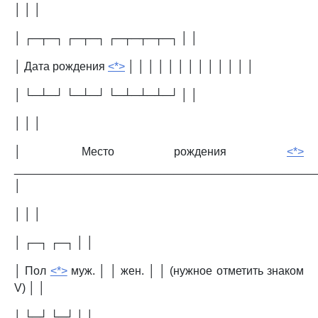
│ │ │
│ ┌─┬─┐ ┌─┬─┐ ┌─┬─┬─┬─┐ │ │
│ Дата рождения
<*>
│ │ │ │ │ │ │ │ │ │ │ │ │
│ └─┴─┘ └─┴─┘ └─┴─┴─┴─┘ │ │
│ │ │
│ Место рождения
<*>
_______________________________________________
│
│ │ │
│ ┌─┐ ┌─┐ │ │
│ Пол
<*>
муж. │ │ жен. │ │ (нужное отметить знаком
V) │ │
│ └─┘ └─┘ │ │