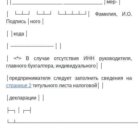
││__________________ ______________ │мер- │
│ └─┴─┘ └─┴─┘ └─┴─┴─┴─┘│ Фамилия, И.О.
Подпись │ного │
│ │кода │
│ ---------------------------- │ │
│ <*> В случае отсутствия ИНН руководителя,
главного бухгалтера, индивидуального│ │
│предпринимателя следует заполнить сведения на
странице 2
титульного листа налоговой│ │
│декларации │ │
├─┐ │ ┌─┤
└─┴───────────────────────────────────