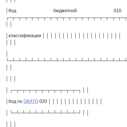
│Код бюджетной 010
┌─┬─┬─┬─┬─┬─┬─┬─┬─┬─┬─┬─┬─┬─┬─┬─┬─┬─┬─
│ │
│классификации │ │ │ │ │ │ │ │ │ │ │ │ │ │ │ │ │ │ │ │
│ │ │
│
└─┴─┴─┴─┴─┴─┴─┴─┴─┴─┴─┴─┴─┴─┴─┴─┴─┴─┴─
│ │
│ │ │
│ ┌─┬─┬─┬─┬─┬─┬─┬─┬─┬─┬─┐ │ │
│Код по
ОКАТО
020 │ │ │ │ │ │ │ │ │ │ │ │ │ │
│ └─┴─┴─┴─┴─┴─┴─┴─┴─┴─┴─┘ │ │
│ │ │