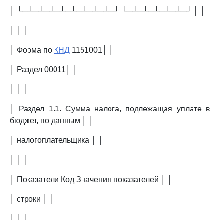
│ └─┴─┴─┴─┴─┴─┴─┴─┴─┘ └─┴─┴─┴─┴─┴─┘ │ │
│ │ │
│ Форма по
КНД
1151001│ │
│ Раздел 00011│ │
│ │ │
│ Раздел 1.1. Сумма налога, подлежащая уплате в
бюджет, по данным │ │
│ налогоплательщика │ │
│ │ │
│ Показатели Код Значения показателей │ │
│ строки │ │
│ │ │