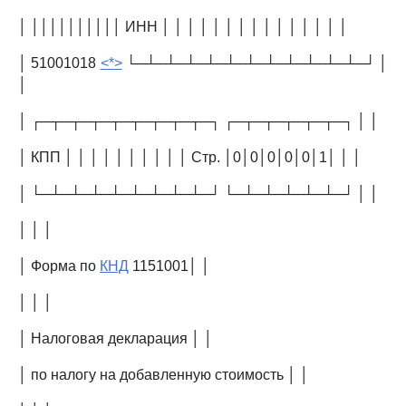
│ ││││││││││ ИНН │ │ │ │ │ │ │ │ │ │ │ │ │ │ │
│ 51001018
<*>
└─┴─┴─┴─┴─┴─┴─┴─┴─┴─┴─┴─┘ │
│
│ ┌─┬─┬─┬─┬─┬─┬─┬─┬─┐ ┌─┬─┬─┬─┬─┬─┐ │ │
│ КПП │ │ │ │ │ │ │ │ │ │ Стр. │0│0│0│0│0│1│ │ │
│ └─┴─┴─┴─┴─┴─┴─┴─┴─┘ └─┴─┴─┴─┴─┴─┘ │ │
│ │ │
│ Форма по
КНД
1151001│ │
│ │ │
│ Налоговая декларация │ │
│ по налогу на добавленную стоимость │ │