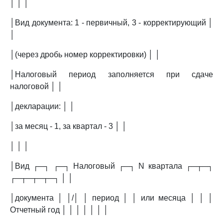
│ │ │
│Вид документа: 1 - первичный, 3 - корректирующий │
│
│(через дробь номер корректировки) │ │
│Налоговый период заполняется при сдаче
налоговой │ │
│декларации: │ │
│за месяц - 1, за квартал - 3 │ │
│ │ │
│Вид ┌─┐ ┌─┐ Налоговый ┌─┐ N квартала ┌─┬─┐
┌─┬─┬─┬─┐ │ │
│документа │ │/│ │ период │ │ или месяца │ │ │
Отчетный год │ │ │ │ │ │ │