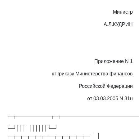
Министр
А.Л.КУДРИН
Приложение N 1
к Приказу Министерства финансов
Российской Федерации
от 03.03.2005 N 31н
┌─┬──────────┬─┬──────────────────────
├─┘││││││││││└─┘
┌─┬─┬─┬─┬─┬─┬─┬─┬─┬─┬─┬─┐ │ │