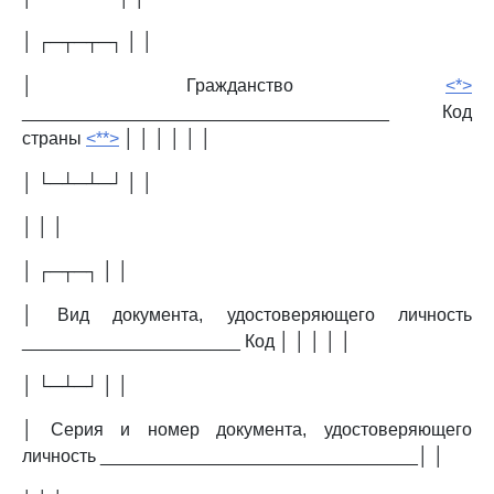
│ ┌─┬─┬─┐ │ │
│ Гражданство
<*>
_____________________________________ Код
страны
<**>
│ │ │ │ │ │
│ └─┴─┴─┘ │ │
│ │ │
│ ┌─┬─┐ │ │
│ Вид документа, удостоверяющего личность
______________________ Код │ │ │ │ │
│ └─┴─┘ │ │
│ Серия и номер документа, удостоверяющего
личность ________________________________│ │