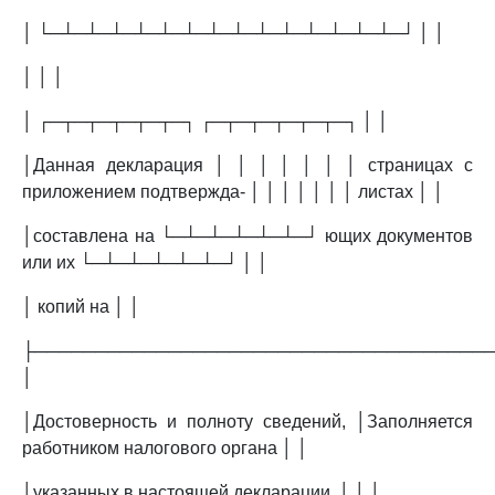
│ └─┴─┴─┴─┴─┴─┴─┴─┴─┴─┴─┴─┴─┴─┴─┘ │ │
│ │ │
│ ┌─┬─┬─┬─┬─┬─┐ ┌─┬─┬─┬─┬─┬─┐ │ │
│Данная декларация │ │ │ │ │ │ │ страницах с
приложением подтвержда- │ │ │ │ │ │ │ листах │ │
│составлена на └─┴─┴─┴─┴─┴─┘ ющих документов
или их └─┴─┴─┴─┴─┴─┘ │ │
│ копий на │ │
├─────────────────────────────────────
│
│Достоверность и полноту сведений, │Заполняется
работником налогового органа │ │
│указанных в настоящей декларации, │ │ │