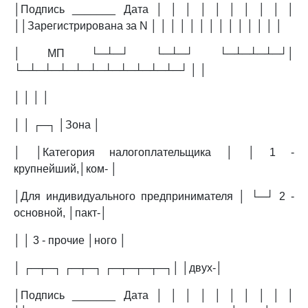
│Подпись _______ Дата │ │ │ │ │ │ │ │ │ │
││Зарегистрирована за N │ │ │ │ │ │ │ │ │ │ │ │ │ │
│ МП └─┴─┘ └─┴─┘ └─┴─┴─┴─┘│
└─┴─┴─┴─┴─┴─┴─┴─┴─┴─┴─┘ │ │
│ │ │ │
│ │ ┌─┐ │Зона │
│ │Категория налогоплательщика │ │ 1 -
крупнейший,│ком- │
│Для индивидуального предпринимателя │ └─┘ 2 -
основной, │пакт-│
│ │ 3 - прочие │ного │
│ ┌─┬─┐ ┌─┬─┐ ┌─┬─┬─┬─┐│ │двух-│
│Подпись _______ Дата │ │ │ │ │ │ │ │ │ │