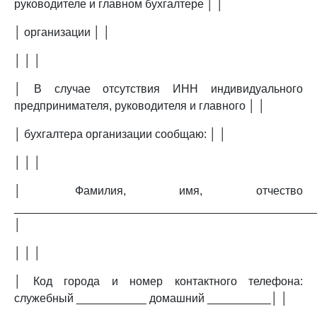
руководителе и главном бухгалтере │ │
│ организации │ │
│ │ │
│ В случае отсутствия ИНН индивидуального
предпринимателя, руководителя и главного │ │
│ бухгалтера организации сообщаю: │ │
│ │ │
│ Фамилия, имя, отчество
_______________________________________________
│
│ │ │
│ Код города и номер контактного телефона:
служебный ___________ домашний __________│ │