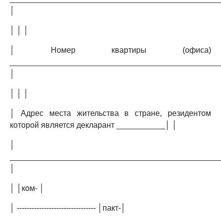
│
│ │ │
│ Номер квартиры (офиса)
_______________________________________________
│
│ │ │
│ Адрес места жительства в стране, резидентом
которой является декларант ___________│ │
│
_______________________________________________
│
│ │ком- │
│ -------------------------------- │пакт-│