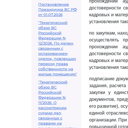
прохождении а
Постановление
достоверности св
Президиума ВС РФ
от 01.07.2026
кадровых и матер
установления так
"Тематический
обзор ВС
Российской
по закупкам, нах
Федерации N
осуществлять п
12/2026. По делам,
прохождении а
связанным с
оспариванием
достоверности св
сделок, повлекших
кадровых и матер
переход права
установления так
собственности на
жилые помещения"
подписание докум
"Тематический
задания, расчета
обзор ВС
Российской
закупки у единс
Федерации N
документов, пре
11/2026. О
его развитие), о
рассмотрении
судами дел,
единой отраслево
связанных с
организации. При
правами на
повышенной готов