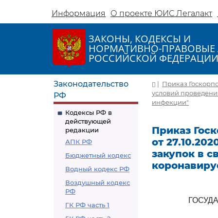
Информация
О проекте ЮИС Легалакт
ЗАКОНЫ, КОДЕКСЫ И
НОРМАТИВНО-ПРАВОВЫЕ 
РОССИЙСКОЙ ФЕДЕРАЦИ
Законодательство
|
Приказ Госкорпор
условий проведени
РФ
инфекции"
Кодексы РФ в
действующей
Приказ Госк
редакции
от 27.10.20
АПК РФ
закупок в с
Бюджетный кодекс
коронавиру
Водный кодекс РФ
Воздушный кодекс
РФ
ГОСУД
ГК РФ часть 1