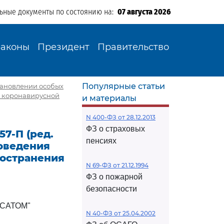
льные документы по состоянию на:
07 августа 2026
Законы
Президент
Правительство
Популярные статьи
установлении особых
я коронавирусной
и материалы
N 400-ФЗ от 28.12.2013
ФЗ о страховых
57-П (ред.
пенсиях
роведения
ространения
N 69-ФЗ от 21.12.1994
ФЗ о пожарной
безопасности
САТОМ"
N 40-ФЗ от 25.04.2002