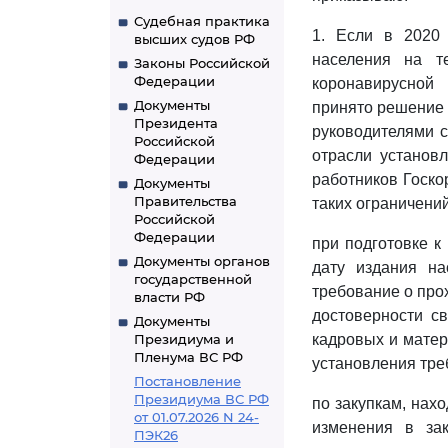
Судебная практика
1. Если в 2020 
высших судов РФ
населения на т
Законы Российской
Федерации
коронавирусной
Документы
принято решение о
Президента
руководителями с
Российской
отрасли установ
Федерации
работников Госко
Документы
Правительства
таких ограничени
Российской
Федерации
при подготовке к
Документы органов
дату издания на
государственной
требование о про
власти РФ
достоверности св
Документы
Президиума и
кадровых и матер
Пленума ВС РФ
установления тре
Постановление
Президиума ВС РФ
по закупкам, нах
от 01.07.2026 N 24-
изменения в за
ПЭК26