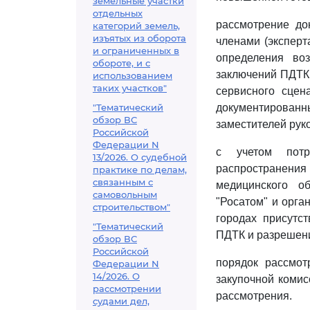
земельные участки
отдельных
рассмотрение до
категорий земель,
изъятых из оборота
членами (эксперт
и ограниченных в
определения во
обороте, и с
заключений ПДТК 
использованием
таких участков"
сервисного сце
"Тематический
документирован
обзор ВС
заместителей рук
Российской
Федерации N
с учетом потр
13/2026. О судебной
распространения
практике по делам,
связанным с
медицинского об
самовольным
"Росатом" и орга
строительством"
городах присутс
"Тематический
ПДТК и разрешен
обзор ВС
Российской
порядок рассмотр
Федерации N
14/2026. О
закупочной комис
рассмотрении
рассмотрения.
судами дел,