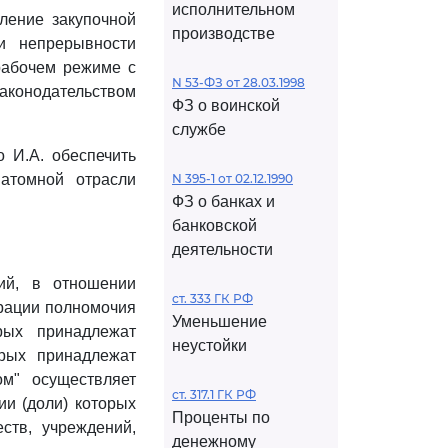
исполнительном
ление закупочной
производстве
и непрерывности
 рабочем режиме с
N 53-ФЗ от 28.03.1998
аконодательством
ФЗ о воинской
службе
о И.А. обеспечить
атомной отрасли
N 395-1 от 02.12.1990
ФЗ о банках и
банковской
деятельности
ий, в отношении
ст. 333 ГК РФ
ерации полномочия
Уменьшение
рых принадлежат
неустойки
орых принадлежат
м" осуществляет
ст. 317.1 ГК РФ
ии (доли) которых
Проценты по
ств, учреждений,
денежному