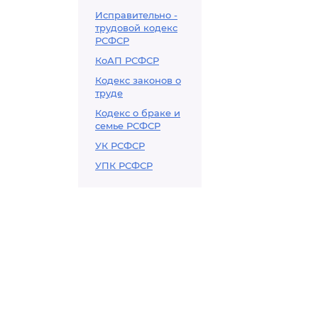
Исправительно -
трудовой кодекс
РСФСР
КоАП РСФСР
Кодекс законов о
труде
Кодекс о браке и
семье РСФСР
УК РСФСР
УПК РСФСР