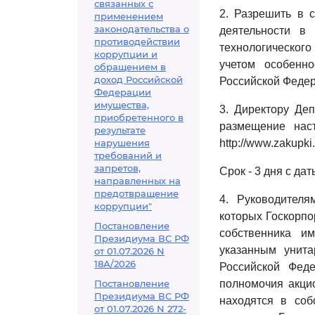
связанных с
2. Разрешить в 
применением
законодательства о
деятельности в
противодействии
технологического
коррупции и
учетом особенно
обращением в
доход Российской
Российской Федер
Федерации
имущества,
3. Директору Деп
приобретенного в
размещение нас
результате
нарушения
http://www.zakupki
требований и
запретов,
Срок - 3 дня с да
направленных на
предотвращение
4. Руководител
коррупции"
которых Госкорпо
Постановление
собственника и
Президиума ВС РФ
указанным унита
от 01.07.2026 N
18А/2026
Российской Фед
Постановление
полномочия акцио
Президиума ВС РФ
находятся в соб
от 01.07.2026 N 272-