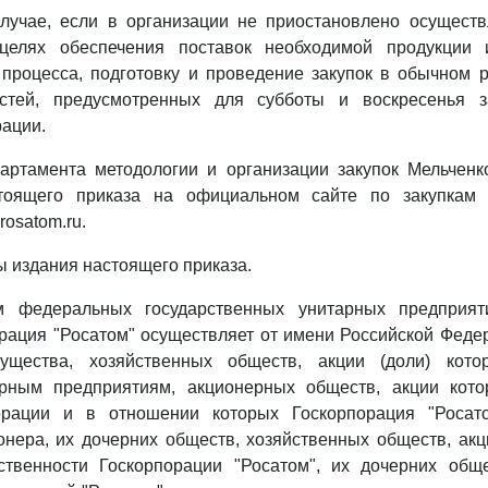
случае, если в организации не приостановлено осуществ
 целях обеспечения поставок необходимой продукции 
 процесса, подготовку и проведение закупок в обычном
стей, предусмотренных для субботы и воскресенья з
ации.
артамента методологии и организации закупок Мельченк
тоящего приказа на официальном сайте по закупкам 
.rosatom.ru.
ты издания настоящего приказа.
ям федеральных государственных унитарных предприят
рация "Росатом" осуществляет от имени Российской Фед
мущества, хозяйственных обществ, акции (доли) кото
рным предприятиям, акционерных обществ, акции кот
ерации и в отношении которых Госкорпорация "Росато
нера, их дочерних обществ, хозяйственных обществ, акц
ственности Госкорпорации "Росатом", их дочерних обще