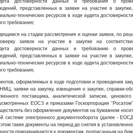
удита достоверности данных и требования о прове
едений, представленных в заявке на участие в закупке
иально-технических ресурсов в ходе аудита достоверности
ого требования;
одящимся на стадии рассмотрения и оценки заявок, по реш
роверку заявок на участие в закупке на соответств
удита достоверности данных и требованию о прове
едений, представленных в заявке на участие в закупке
иально-технических ресурсов в ходе аудита достоверности
ого требования;
ентов, оформляемых в ходе подготовки и проведения заку
 НМЦ, заявки на закупку, извещения о закупке, справки-о
твенного поставщика, аналитической записки, ценовог
дусмотренных ЕОСЗ и приказами Госкорпорации "Росатом
существлять без оформления документов на бумажном носите
й системе электронного документооборота (далее - ЕОС
 этом такие документы на период до снятия в установленн
ности приравниваются к документам, подписанным на бум