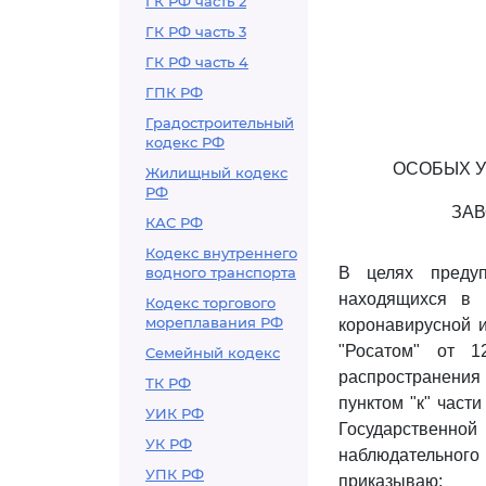
ГК РФ часть 2
ГК РФ часть 3
ГК РФ часть 4
ГПК РФ
Градостроительный
кодекс РФ
ОСОБЫХ У
Жилищный кодекс
РФ
ЗАВ
КАС РФ
Кодекс внутреннего
водного транспорта
В целях предуп
находящихся в 
Кодекс торгового
мореплавания РФ
коронавирусной и
"Росатом" от 1
Семейный кодекс
распространения 
ТК РФ
пунктом "к" части
УИК РФ
Государственно
УК РФ
наблюдательного
УПК РФ
приказываю: