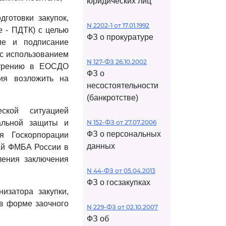
юридических лиц
готовки закупок,
N 2202-1 от 17.01.1992
е - ПДТК) с целью
ФЗ о прокуратуре
ие и подписание
 с использованием
N 127-ФЗ 26.10.2002
отрению в ЕОСДО
ФЗ о
ия возложить на
несостоятельности
(банкротстве)
ской ситуацией
уальной защиты и
N 152-ФЗ от 27.07.2006
ФЗ о персональных
ия Госкорпорации
данных
ций ФМБА России в
ления заключения
N 44-ФЗ от 05.04.2013
ФЗ о госзакупках
низатора закупки,
 в форме заочного
N 229-ФЗ от 02.10.2007
ФЗ об