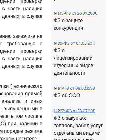
дении проверки
, в части наличия
N 135-ФЗ от 26.07.2006
 данных, в случае
ФЗ о защите
конкуренции
ению заказчика не
ие требованию о
N 99-ФЗ от 04.05.2011
ФЗ о
дении проверки
лицензировании
, в части наличия
отдельных видов
 данных, в случае
деятельности
пки (технического
N 14-ФЗ от 08.02.1998
боснования прямой
ФЗ об ООО
о анализа и иных
", выпущенными в
N 223-ФЗ от 18.07.2011
ле, в том числе в
ФЗ о закупках
ДО) при наличии в
товаров, работ, услуг
ом порядке режима
отдельными видами
ажном носителе;