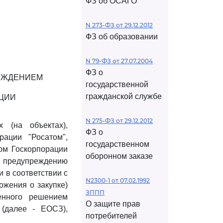
ФЗ об ОСАГО
N 273-ФЗ от 29.12.2012
ФЗ об образовании
N 79-ФЗ от 27.07.2004
ФЗ о
РЕЖДЕНИЕМ
государственной
гражданской службе
ЦИИ
N 275-ФЗ от 29.12.2012
 (на объектах),
ФЗ о
ации "Росатом",
государственном
зом Госкорпорации
оборонном заказе
 предупреждению
 в соответствии с
N2300-1 от 07.02.1992
ожения о закупке)
ЗППП
енного решением
О защите прав
 (далее - ЕОСЗ),
потребителей