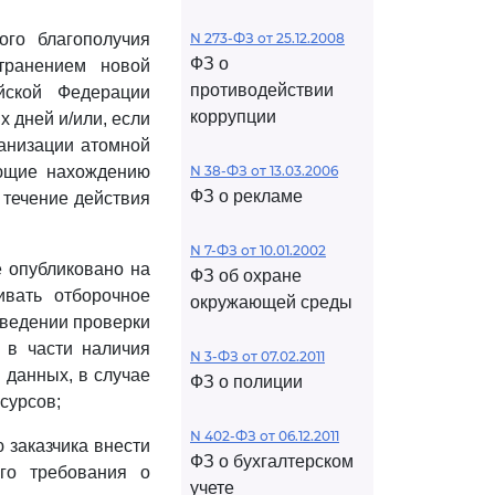
ого благополучия
N 273-ФЗ от 25.12.2008
ФЗ о
транением новой
противодействии
йской Федерации
коррупции
 дней и/или, если
ганизации атомной
ующие нахождению
N 38-ФЗ от 13.03.2006
ФЗ о рекламе
 течение действия
N 7-ФЗ от 10.01.2002
е опубликовано на
ФЗ об охране
ивать отборочное
окружающей среды
оведении проверки
, в части наличия
N 3-ФЗ от 07.02.2011
 данных, в случае
ФЗ о полиции
сурсов;
N 402-ФЗ от 06.12.2011
 заказчика внести
ФЗ о бухгалтерском
го требования о
учете