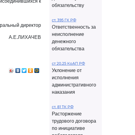
рисоединившихся к
обязательству
ст. 395 ГК РФ
ральный директор
Ответственность за
неисполнение
А.Е.ЛИХАЧЕВ
денежного
обязательства
ст 20.25 КоАП РФ
Уклонение от
исполнения
административного
наказания
ст. 81 ТК РФ
Расторжение
трудового договора
по инициативе