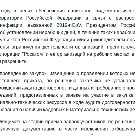
году в целях обеспечения санитарно-эпидемиологическ
ерритории Российской Федерации в связи с распрос
 инфекции, вызванной 2019-nCoV, Президентом Росси
б установлении нерабочих дней, в течение таких нерабочих
убъектов Российской Федерации и/или руководителем ор
лены ограничения деятельности организаций, препятств
рпорации "Росатом" и ее организаций на рабочих местах, в
й разрешить:
 проведению закупок, извещение о проведении которых н
стоящего приказа, по решению заказчика не устанавл
хождении аудита достоверности данных и требование о пр
едений, представленных в заявке на участие в закупке
иально-технических ресурсов в ходе аудита достоверности
бования о наличии кадровых и материально-технических ре
одящимся на стадии приема заявок участников, по решению
купочную документацию в части исключения отборочно