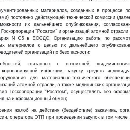
кументированных материалов, созданных в процессе под
ами) постоянно действующей технической комиссии (дале
зможности их дальнейшего опубликования, согласован
Госкорпорации "Росатом" и организаций атомной отрасли
нария N С5 в ЕОСДО. Организацию работы по рассм
ных материалов с целью их дальнейшего опубликован
оводителей организаций по безопасности;
ебностей, связанных с возникшей эпидемиологиче
 коронавирусной инфекции, закупку средств индивид
орудования для материально-технического обеспечен
низаций атомной отрасли, а также медицинских организа
твия Госкорпорации "Росатом", осуществлять без оформ
ия на информационный обмен;
ения жалоб на действия (бездействие) заказчика, орга
сии, оператора ЭТП при проведении закупок в том числе