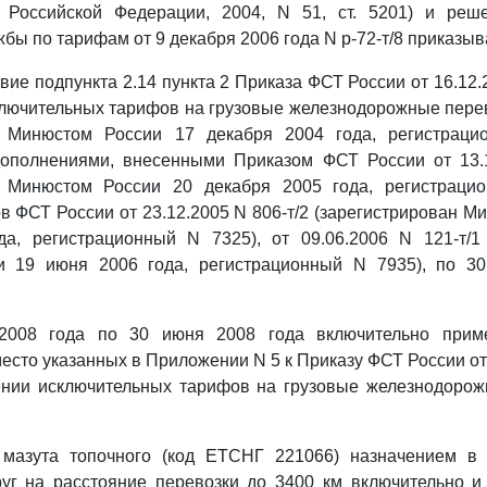
а Российской Федерации, 2004, N 51, ст. 5201) и ре
бы по тарифам от 9 декабря 2006 года N р-72-т/8 приказыв
вие подпункта 2.14 пункта 2 Приказа ФСТ России от 16.12.
лючительных тарифов на грузовые железнодорожные перев
н Минюстом России 17 декабря 2004 года, регистрац
ополнениями, внесенными Приказом ФСТ России от 13.1
н Минюстом России 20 декабря 2005 года, регистраци
в ФСТ России от 23.12.2005 N 806-т/2 (зарегистрирован М
да, регистрационный N 7325), от 09.06.2006 N 121-т/1 
 19 июня 2006 года, регистрационный N 7935), по 3
2008 года по 30 июня 2008 года включительно прим
сто указанных в Приложении N 5 к Приказу ФСТ России от 
лении исключительных тарифов на грузовые железнодорож
 мазута топочного (код ЕТСНГ 221066) назначением в
уг на расстояние перевозки до 3400 км включительно и