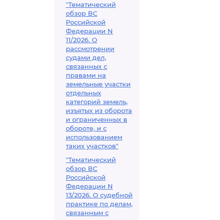
"Тематический
обзор ВС
Российской
Федерации N
11/2026. О
рассмотрении
судами дел,
связанных с
правами на
земельные участки
отдельных
категорий земель,
изъятых из оборота
и ограниченных в
обороте, и с
использованием
таких участков"
"Тематический
обзор ВС
Российской
Федерации N
13/2026. О судебной
практике по делам,
связанным с