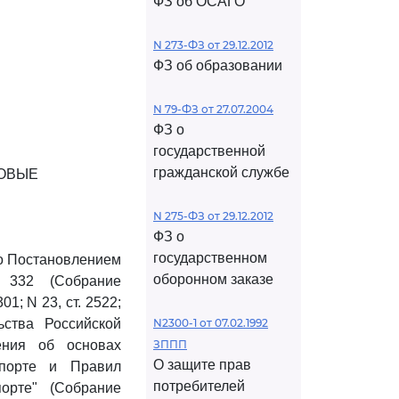
ФЗ об ОСАГО
N 273-ФЗ от 29.12.2012
ФЗ об образовании
N 79-ФЗ от 27.07.2004
ФЗ о
государственной
гражданской службе
ЗОВЫЕ
N 275-ФЗ от 29.12.2012
ФЗ о
государственном
о Постановлением
оборонном заказе
 332 (Собрание
01; N 23, ст. 2522;
ства Российской
N2300-1 от 07.02.1992
ния об основах
ЗППП
О защите прав
спорте и Правил
потребителей
орте" (Собрание