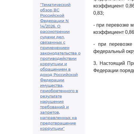
"Тематический
коэффициент 0,86
обзор ВС
0,83;
Российской
Федерации N
- при перевозке 
14/2026. О
рассмотрении
коэффициент 0,86
судами дел,
связанных с
- при перевозке
применением
федеральный окру
законодательства о
противодействии
3. Настоящий Пр
коррупции и
обращением в
Федерации порядк
доход Российской
Федерации
имущества,
приобретенного в
результате
нарушения
требований и
запретов,
направленных на
предотвращение
коррупции"