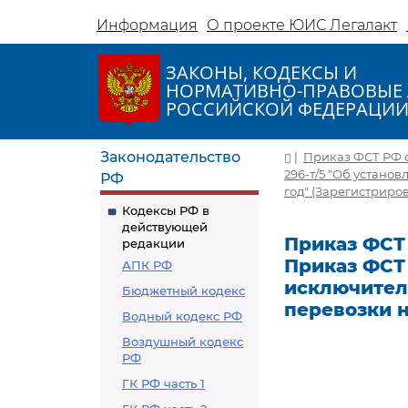
Информация
О проекте ЮИС Легалакт
ЗАКОНЫ, КОДЕКСЫ И
НОРМАТИВНО-ПРАВОВЫЕ 
РОССИЙСКОЙ ФЕДЕРАЦИ
Законодательство
|
Приказ ФСТ РФ от
296-т/5 "Об устано
РФ
год" (Зарегистриров
Кодексы РФ в
действующей
Приказ ФСТ 
редакции
Приказ ФСТ 
АПК РФ
исключител
Бюджетный кодекс
перевозки н
Водный кодекс РФ
Воздушный кодекс
РФ
ГК РФ часть 1