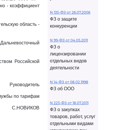
ьно - коэффициент
N 135-ФЗ от 26.07.2006
ФЗ о защите
ельскую область -
конкуренции
N 99-ФЗ от 04.05.2011
 Дальневосточный
ФЗ о
лицензировании
отдельных видов
ством Российской
деятельности
N 14-ФЗ от 08.02.1998
Руководитель
ФЗ об ООО
лужбы по тарифам
N 223-ФЗ от 18.07.2011
С.НОВИКОВ
ФЗ о закупках
товаров, работ, услуг
отдельными видами