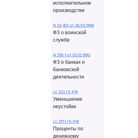
исполнительном
производстве
N 53-ФЗ от 28.03.1998
ФЗ о воинской
службе
N 395-1 от 02.12.1990
ФЗ о банках и
банковской
деятельности
ст. 333 ГК РФ
Уменьшение
неустойки
ст. 317.1 ГК РФ
Проценты по
денежному