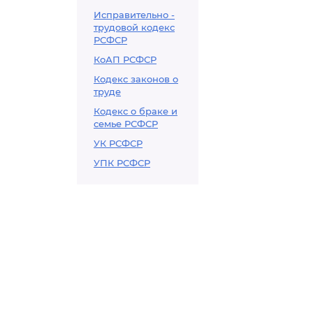
Исправительно -
трудовой кодекс
РСФСР
КоАП РСФСР
Кодекс законов о
труде
Кодекс о браке и
семье РСФСР
УК РСФСР
УПК РСФСР