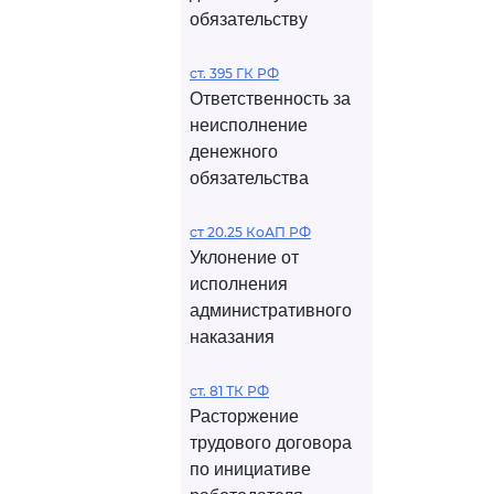
обязательству
ст. 395 ГК РФ
Ответственность за
неисполнение
денежного
обязательства
ст 20.25 КоАП РФ
Уклонение от
исполнения
административного
наказания
ст. 81 ТК РФ
Расторжение
трудового договора
по инициативе