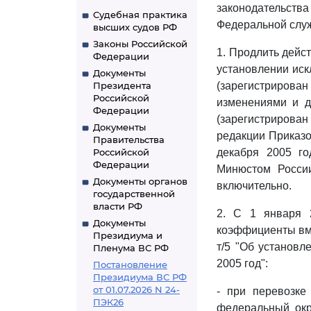
законодательств
Судебная практика
Федеральной служ
высших судов РФ
Законы Российской
1. Продлить дейст
Федерации
установлении иск
Документы
Президента
(зарегистрирова
Российской
изменениями и д
Федерации
(зарегистрирова
Документы
редакции Приказо
Правительства
Российской
декабря 2005 го
Федерации
Минюстом России
Документы органов
включительно.
государственной
власти РФ
2. С 1 января 
Документы
коэффициенты вме
Президиума и
т/5 "Об установ
Пленума ВС РФ
2005 год":
Постановление
Президиума ВС РФ
от 01.07.2026 N 24-
- при перевозке
ПЭК26
федеральный окр