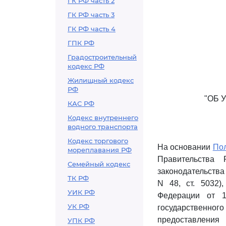
ГК РФ часть 2
ГК РФ часть 3
ГК РФ часть 4
ГПК РФ
Градостроительный
кодекс РФ
Жилищный кодекс
РФ
"ОБ 
КАС РФ
Кодекс внутреннего
водного транспорта
Кодекс торгового
На основании
По
мореплавания РФ
Правительства
Семейный кодекс
законодательства Р
ТК РФ
N 48, ст. 5032)
УИК РФ
Федерации от 
УК РФ
государственно
предоставления
УПК РФ