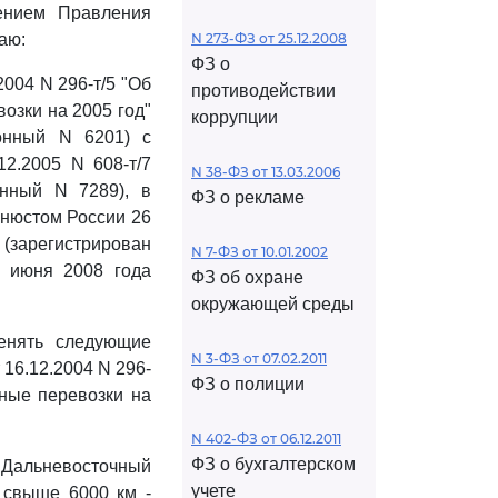
шением Правления
аю:
N 273-ФЗ от 25.12.2008
ФЗ о
2004 N 296-т/5 "Об
противодействии
озки на 2005 год"
коррупции
ионный N 6201) с
2.2005 N 608-т/7
N 38-ФЗ от 13.03.2006
онный N 7289), в
ФЗ о рекламе
инюстом России 26
(зарегистрирован
N 7-ФЗ от 10.01.2002
0 июня 2008 года
ФЗ об охране
окружающей среды
енять следующие
N 3-ФЗ от 07.02.2011
16.12.2004 N 296-
ФЗ о полиции
ные перевозки на
N 402-ФЗ от 06.12.2011
ФЗ о бухгалтерском
 Дальневосточный
учете
 свыше 6000 км -