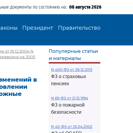
ьные документы по состоянию на:
08 августа 2026
Законы
Президент
Правительство
Популярные статьи
 от 16.12.2004 N
еревозки на 2005
и материалы
N 400-ФЗ от 28.12.2013
ФЗ о страховых
изменений в
пенсиях
новлении
рожные
N 69-ФЗ от 21.12.1994
ФЗ о пожарной
безопасности
N 40-ФЗ от 25.04.2002