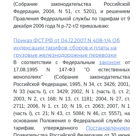
(Собрание законодательства Российской
Федерации, 2004, N 51, ст. 5201), и решением
Правления Федеральной службы по тарифам от 9
декабря 2006 года N р-72-т/2 приказываю:
Приказ ФСТ РФ от 04.12.2007 N 408-т/4 Об
индексации тарифов, сборов и платы на
грузовые железнодорожные перевозки
законом
В соответствии с Федеральным
от
17.08.1995 N 147-ФЗ "О естественных
монополиях" (Собрание законодательства
Российской Федерации, 1995, N 34, ст. 3426; 2001,
N 33 (часть I), ст. 3429; 2002, N 1 (часть I), ст. 2;
2003, N 2, ст. 168; N 13, ст. 1181; 2004, N 27, ст.
2711; 2006, N 1, ст. 10; N 19, ст. 2063; 2007, N 1
(часть I), ст. 21; N 43, ст. 5084; N 46, ст. 5557), на
основании Положения о Федеральной службе по
Постановлением
тарифам, утвержденного
Правительства Российской Федерации от 30 июня