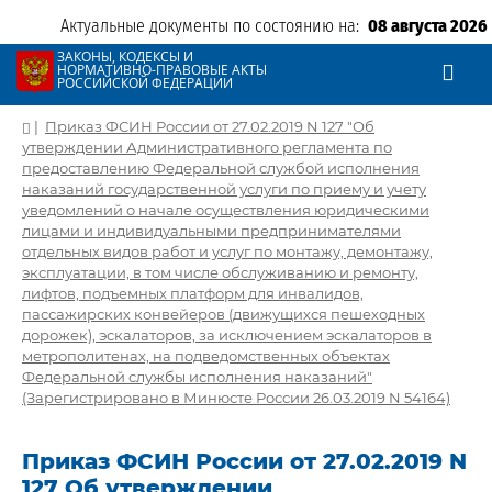
Актуальные документы по состоянию на:
08 августа 2026
ЗАКОНЫ, КОДЕКСЫ И
НОРМАТИВНО-ПРАВОВЫЕ АКТЫ
РОССИЙСКОЙ ФЕДЕРАЦИИ
|
Приказ ФСИН России от 27.02.2019 N 127 "Об
утверждении Административного регламента по
предоставлению Федеральной службой исполнения
наказаний государственной услуги по приему и учету
уведомлений о начале осуществления юридическими
лицами и индивидуальными предпринимателями
отдельных видов работ и услуг по монтажу, демонтажу,
эксплуатации, в том числе обслуживанию и ремонту,
лифтов, подъемных платформ для инвалидов,
пассажирских конвейеров (движущихся пешеходных
дорожек), эскалаторов, за исключением эскалаторов в
метрополитенах, на подведомственных объектах
Федеральной службы исполнения наказаний"
(Зарегистрировано в Минюсте России 26.03.2019 N 54164)
Приказ ФСИН России от 27.02.2019 N
127 Об утверждении