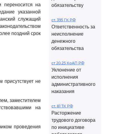
и переносится на
обязательству
едание указанной
данский служащий
ст. 395 ГК РФ
аконодательством
Ответственность за
олее поздний срок
неисполнение
денежного
обязательства
ст 20.25 КоАП РФ
Уклонение от
исполнения
м присутствует не
административного
наказания
лем, заместителем
ст. 81 ТК РФ
утствовавшими на
Расторжение
трудового договора
афиком проведения
по инициативе