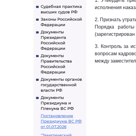
1. Утвердить пр
Судебная практика
исполнения наказ
высших судов РФ
Законы Российской
2. Признать утрат
Федерации
Порядка работы
Документы
(зарегистрирован 
Президента
Российской
3. Контроль за и
Федерации
вопросам кадрово
Документы
между заместите
Правительства
Российской
Федерации
Документы органов
государственной
власти РФ
Документы
Президиума и
Пленума ВС РФ
Постановление
Президиума ВС РФ
от 01.07.2026
"Тематический