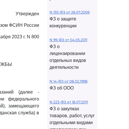
N 135-ФЗ от 26.07.2006
Утвержден
ФЗ о защите
азом ФСИН России
конкуренции
кабря 2023 г. N 800
N 99-ФЗ от 04.05.2011
ФЗ о
лицензировании
отдельных видов
УЖБЫ
деятельности
N 14-ФЗ от 08.02.1998
ФЗ об ООО
азаний (далее -
ии федерального
N 223-ФЗ от 18.07.2011
ий), замещающего
ФЗ о закупках
данская служба) в
товаров, работ, услуг
отдельными видами