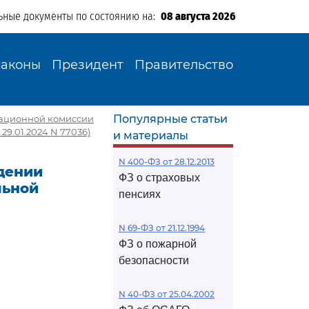
ьные документы по состоянию на:
08 августа 2026
Законы
Президент
Правительство
Популярные статьи
стационной комиссии
9.01.2024 N 77036)
и материалы
N 400-ФЗ от 28.12.2013
ждении
ФЗ о страховых
льной
пенсиях
N 69-ФЗ от 21.12.1994
ФЗ о пожарной
И
безопасности
N 40-ФЗ от 25.04.2002