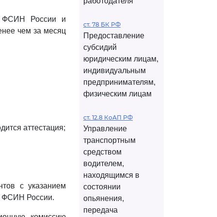
работодателя
м ФСИН России и
ст. 78 БК РФ
енее чем за месяц
Предоставление
субсидий
юридическим лицам,
индивидуальным
предпринимателям,
физическим лицам
ст. 12.8 КоАП РФ
дится аттестация;
Управление
транспортным
средством
водителем,
находящимся в
нтов с указанием
состоянии
й ФСИН России.
опьянения,
передача
ионную комиссию