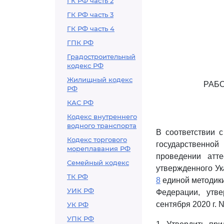
ГК РФ часть 2
ГК РФ часть 3
ГК РФ часть 4
ГПК РФ
Градостроительный
кодекс РФ
Жилищный кодекс
РАБ
РФ
КАС РФ
Кодекс внутреннего
водного транспорта
В соответствии 
Кодекс торгового
государственно
мореплавания РФ
проведении атте
Семейный кодекс
утвержденного Ук
ТК РФ
8
единой методики
УИК РФ
Федерации, утв
сентября 2020 г. 
УК РФ
УПК РФ