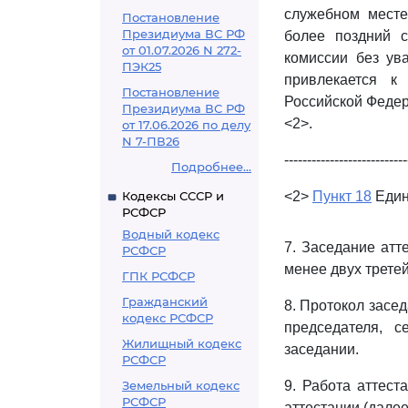
служебном месте
Постановление
Президиума ВС РФ
более поздний с
от 01.07.2026 N 272-
комиссии без ув
ПЭК25
привлекается к 
Постановление
Российской Федер
Президиума ВС РФ
<2>.
от 17.06.2026 по делу
N 7-ПВ26
---------------------------
Подробнее...
Кодексы СССР и
<2>
Пункт 18
Един
РСФСР
Водный кодекс
7. Заседание атт
РСФСР
менее двух третей
ГПК РСФСР
Гражданский
8. Протокол засе
кодекс РСФСР
председателя, с
Жилищный кодекс
заседании.
РСФСР
Земельный кодекс
9. Работа аттест
РСФСР
аттестации (далее