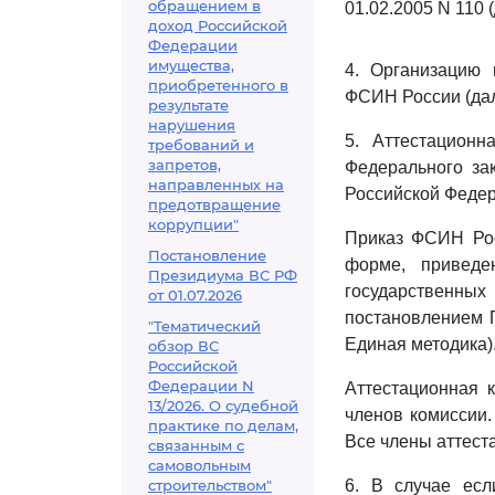
обращением в
01.02.2005 N 110 
доход Российской
Федерации
имущества,
4. Организацию 
приобретенного в
ФСИН России (дал
результате
нарушения
5. Аттестацион
требований и
запретов,
Федерального за
направленных на
Российской Федер
предотвращение
коррупции"
Приказ ФСИН Рос
Постановление
форме, привед
Президиума ВС РФ
государственн
от 01.07.2026
постановлением П
"Тематический
Единая методика)
обзор ВС
Российской
Федерации N
Аттестационная к
13/2026. О судебной
членов комиссии.
практике по делам,
Все члены аттест
связанным с
самовольным
строительством"
6. В случае есл