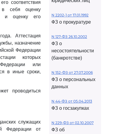
юридических лиц
его соответствия
 в себя оценку
N 2202-1 от 17.01.1992
го и оценку его
ФЗ о прокуратуре
ода. Аттестация
N 127-ФЗ 26.10.2002
ужбы, назначение
ФЗ о
ийской Федерации
несостоятельности
стации которых
(банкротстве)
 Федерации или
ся в иные сроки,
N 152-ФЗ от 27.07.2006
ФЗ о персональных
данных
жет проводиться
N 44-ФЗ от 05.04.2013
ФЗ о госзакупках
данских служащих
N 229-ФЗ от 02.10.2007
ой Федерации от
ФЗ об