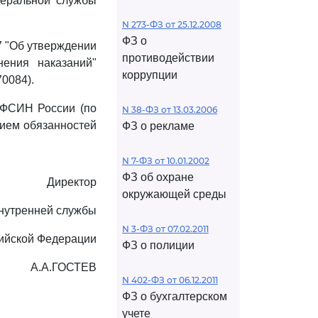
деральной службы
N 273-ФЗ от 25.12.2008
ФЗ о
7 "Об утверждении
противодействии
ения наказаний"
коррупции
0084).
а ФСИН России (по
N 38-ФЗ от 13.03.2006
нием обязанностей
ФЗ о рекламе
N 7-ФЗ от 10.01.2002
ФЗ об охране
Директор
окружающей среды
внутренней службы
N 3-ФЗ от 07.02.2011
ийской Федерации
ФЗ о полиции
А.А.ГОСТЕВ
N 402-ФЗ от 06.12.2011
ФЗ о бухгалтерском
учете