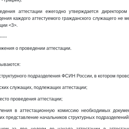
ведения аттестации ежегодно утверждается директоро
дения каждого аттестуемого гражданского служащего не м
ции <3>.
-----
жения о проведении аттестации.
зываются:
структурного подразделения ФСИН России, в котором прово
нских служащих, подлежащих аттестации;
место проведения аттестации;
вления в аттестационную комиссию необходимых докуме
 их представление начальников структурных подразделени
 чем за две недели до начала аттестации в аттестац