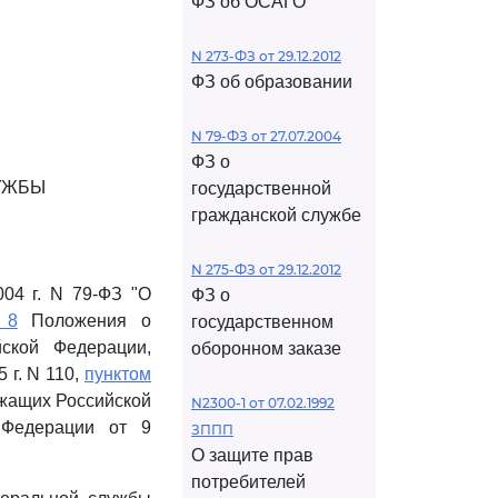
ФЗ об ОСАГО
N 273-ФЗ от 29.12.2012
ФЗ об образовании
N 79-ФЗ от 27.07.2004
ФЗ о
УЖБЫ
государственной
гражданской службе
N 275-ФЗ от 29.12.2012
04 г. N 79-ФЗ "О
ФЗ о
 8
Положения о
государственном
йской Федерации,
оборонном заказе
 г. N 110,
пунктом
ужащих Российской
N2300-1 от 07.02.1992
 Федерации от 9
ЗППП
О защите прав
потребителей