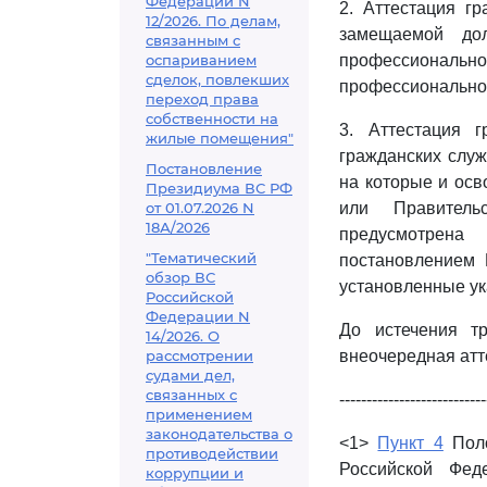
Федерации N
2. Аттестация г
12/2026. По делам,
замещаемой до
связанным с
оспариванием
профессиональн
сделок, повлекших
профессиональног
переход права
собственности на
3. Аттестация 
жилые помещения"
гражданских слу
Постановление
на которые и ос
Президиума ВС РФ
от 01.07.2026 N
или Правитель
18А/2026
предусмотрена
"Тематический
постановлением 
обзор ВС
установленные ук
Российской
Федерации N
До истечения т
14/2026. О
рассмотрении
внеочередная атт
судами дел,
связанных с
---------------------------
применением
законодательства о
<1>
Пункт 4
Поло
противодействии
Российской Фед
коррупции и