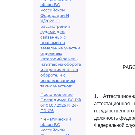
обзор ВС
Российской
Федерации N
11/2026. О
рассмотрении
судами дел,
связанных с
правами на
земельные участки
отдельных
категорий земель,
изъятых из оборота
РАБ
и ограниченных в
обороте, и с
использованием
таких участков"
Постановление
1. Аттестацион
Президиума ВС РФ
аттестационная
от 01.07.2026 N 24-
ПЭК26
государственног
должность федера
"Тематический
обзор ВС
Федеральной служ
Российской