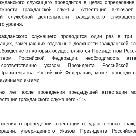
ражданского служащего проводится в целях определения 
лжности гражданской службы. Аттестация включает
ой служебной деятельности гражданского служаще
о уровня.
гражданского служащего проводится один раз в три г
жащих, замещающих отдельные должности гражданской сл
вобождение от которых осуществляются Президентом Росс
ством Российской Федерации, необходимость атте
 соответственно указом Президента Российской
Правительства Российской Федерации, может проводить
азанными актами.
рех лет после проведения предыдущей аттестации мо
естация гражданского служащего <1>.
-----
жения о проведении аттестации государственных граж
ерации, утвержденного Указом Президента Российск