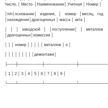
Число, │ Место- │Наименование│ Учетная │ Номер │
│п/п│основание│ изделия, │ номер │месяц, год
│нахождение│драгоценных │ масса │ акта │
│ │ │ заводской │ │поступления│ │ металлов
│драгоценных│комиссии │
│ │ │ номер │ │ │ │ │ металлов │ о │
│ │ │ │ │ │ │ │ │демонтаже│
├───┼─────────┼────────────┼──────────
│ 1 │ 2 │ 3 │ 4 │ 5 │ 6 │ 7 │ 8 │ 9 │
└───┴─────────┴────────────┴──────────