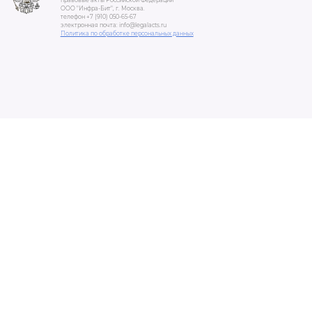
правовые акты Российской Федерации"
ООО "Инфра-Бит", г. Москва.
телефон +7 (910) 050-65-67
электронная почта: info@legalacts.ru
Политика по обработке персональных данных