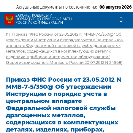
Актуальные документы по состоянию на:
08 августа 2026
ЗАКОНЫ, КОДЕКСЫ И
НОРМАТИВНО-ПРАВОВЫЕ АКТЫ
РОССИЙСКОЙ ФЕДЕРАЦИИ
|
Приказ ФНС России от 23.05.2012 N ММВ-7-5/350@ "Об
утверждении Инструкции о порядке учета в центральном
аппарате Федеральной налоговой службы драгоценных
металлов, содержащихся в комплектующих деталях,
изделиях, приборах, инструментах, оборудовании"
(Зарегистрировано в Минюсте России 20.07.2012 N 24968)
Приказ ФНС России от 23.05.2012 N
ММВ-7-5/350@ Об утверждении
Инструкции о порядке учета в
центральном аппарате
Федеральной налоговой службы
драгоценных металлов,
содержащихся в комплектующих
деталях, изделиях, приборах,