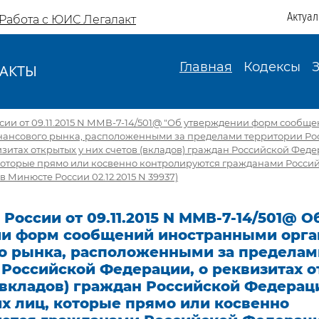
Актуа
Работа с ЮИС Легалакт
Главная
Кодексы
АКТЫ
И
ии от 09.11.2015 N ММВ-7-14/501@ "Об утверждении форм сооб
ансового рынка, расположенными за пределами территории Ро
зитах открытых у них счетов (вкладов) граждан Российской Фед
которые прямо или косвенно контролируются гражданами Росси
 Минюсте России 02.12.2015 N 39937)
России от 09.11.2015 N ММВ-7-14/501@ О
и форм сообщений иностранными орг
о рынка, расположенными за пределам
 Российской Федерации, о реквизитах 
(вкладов) граждан Российской Федерац
х лиц, которые прямо или косвенно