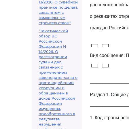
13/2026. О судебной
расположенной за
практике по делам,
связанным с
о реквизитах откр
самовольным
строительством"
граждан Российс
"Тематический
обзор ВС
Российской
┌─┐ ┌─┐
Федерации N
14/2026. О
Вид сообщения: 
рассмотрении
судами дел,
└─┘ └─┘
связанных с
применением
законодательства о
противодействии
────────────
коррупции и
обращением в
Раздел 1. Общие 
доход Российской
Федерации
────────────
имущества,
приобретенного в
1. Код страны ре
результате
нарушения