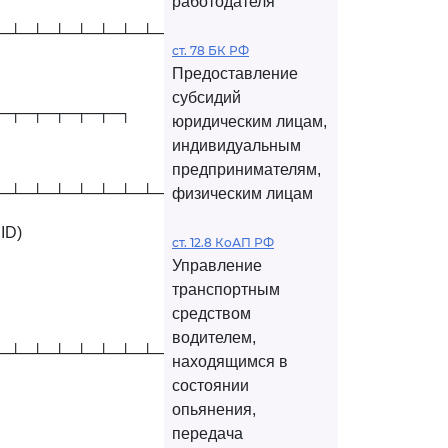
работодателя
─┴─┴─┴─┴─┴─┴─┴─┴─┴─┴─┘
ст. 78 БК РФ
Предоставление
субсидий
─┬─┬─┬─┬─┬─┐
юридическим лицам,
индивидуальным
предпринимателям,
─┴─┴─┴─┴─┴─┴─┴─┴─┴─┴─┘
физическим лицам
ID)
ст. 12.8 КоАП РФ
Управление
транспортным
средством
водителем,
─┴─┴─┴─┴─┴─┴─┴─┴─┴─┴─┘
находящимся в
состоянии
опьянения,
передача