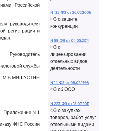
анами Российской
N 135-ФЗ от 26.07.2006
ФЗ о защите
еля руководителя
конкуренции
ой регистрации и
ждан.
N 99-ФЗ от 04.05.2011
ФЗ о
Руководитель
лицензировании
отдельных видов
налоговой службы
деятельности
М.В.МИШУСТИН
N 14-ФЗ от 08.02.1998
ФЗ об ООО
N 223-ФЗ от 18.07.2011
ФЗ о закупках
Приложение N 1
товаров, работ, услуг
риказу ФНС России
отдельными видами