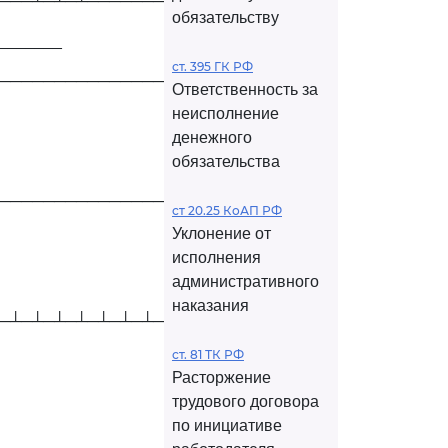
───┴─┴─┴──────────────
обязательству
________
ст. 395 ГК РФ
──────────────────────
Ответственность за
неисполнение
денежного
обязательства
──────────────────────
ст 20.25 КоАП РФ
Уклонение от
исполнения
административного
наказания
─┴─┴─┴─┴─┴─┴─┴─┴─┴─┴─┘
ст. 81 ТК РФ
Расторжение
трудового договора
по инициативе