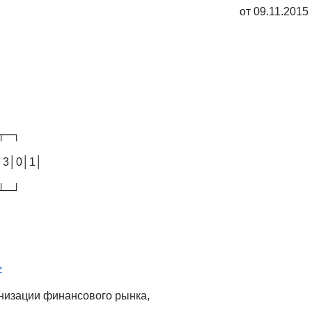
от 09.11.201
┬─┐
│3│0│1│
┴─┘
>
низации финансового рынка,