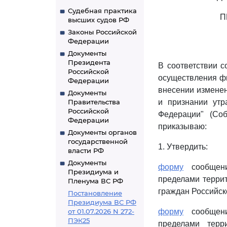
Судебная практика
П
высших судов РФ
Законы Российской
Федерации
Документы
Президента
В соответствии с
Российской
осуществления ф
Федерации
внесении измене
Документы
Правительства
и признании утр
Российской
Федерации" (Соб
Федерации
приказываю:
Документы органов
государственной
1. Утвердить:
власти РФ
Документы
форму
сообщени
Президиума и
пределами террит
Пленума ВС РФ
граждан Российск
Постановление
Президиума ВС РФ
от 01.07.2026 N 272-
форму
сообщени
ПЭК25
пределами терр