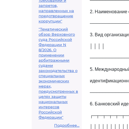
────────────
требований и
запретов,
направленных на
2. Наименование
предотвращение
коррупции"
────────────
"Тематический
обзор Верховного
3. Вид организац
суда Российской
Федерации N
│ │ │ │
8/2026. О
применении
────────────
арбитражными
судами
5. Международн
законодательства о
специальных
идентификационный
экономических
мерах,
предусмотренных в
────────────
целях защиты
национальных
6. Банковский ид
интересов
Российской
┌─┬─┬─┬─┬─┬─
Федерации"
Подробнее...
│ │ │ │ │ │ │ │ │ │