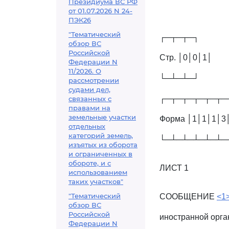
Президиума ВС РФ
от 01.07.2026 N 24-
ПЭК26
"Тематический
┌─┬─┬─┐
обзор ВС
Российской
Стр. │0│0│1│
Федерации N
11/2026. О
└─┴─┴─┘
рассмотрении
судами дел,
┌─┬─┬─┬─┬─┬─
связанных с
правами на
земельные участки
Форма │1│1│1│3
отдельных
категорий земель,
└─┴─┴─┴─┴─┴─
изъятых из оборота
и ограниченных в
обороте, и с
ЛИСТ 1
использованием
таких участков"
"Тематический
СООБЩЕНИЕ
<1
обзор ВС
Российской
иностранной орга
Федерации N