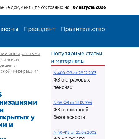
льные документы по состоянию на:
07 августа 2026
Законы
Президент
Правительство
Популярные статьи
щений иностранными
ссийской
и материалы
ерации и
йской Федерации"
N 400-ФЗ от 28.12.2013
ФЗ о страховых
пенсиях
б
анизациями
N 69-ФЗ от 21.12.1994
и
ФЗ о пожарной
открытых у
безопасности
ии и
N 40-ФЗ от 25.04.2002