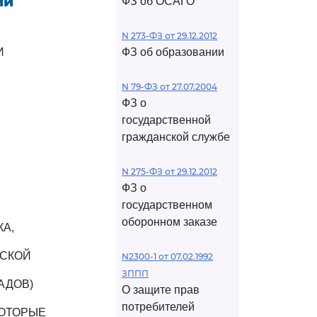
ии
ФЗ об ОСАГО
N 273-ФЗ от 29.12.2012
И
ФЗ об образовании
N 79-ФЗ от 27.07.2004
ФЗ о
государственной
гражданской службе
N 275-ФЗ от 29.12.2012
ФЗ о
государственном
оборонном заказе
А,
ЙСКОЙ
N2300-1 от 07.02.1992
ЗППП
АДОВ)
О защите прав
потребителей
КОТОРЫЕ