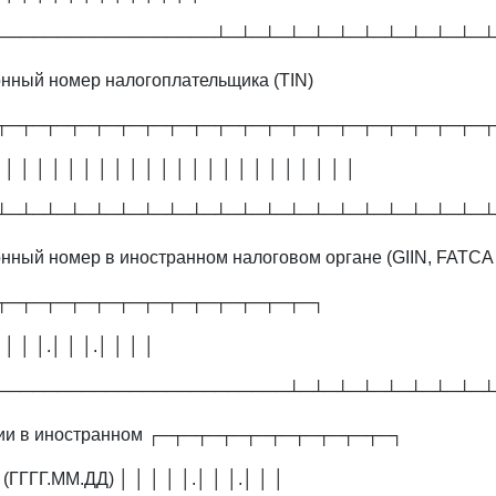
──────────────────┴─┴─┴─┴─┴─┴─┴─┴─┴─┴─┴─┴
нный номер налогоплательщика (TIN)
┬─┬─┬─┬─┬─┬─┬─┬─┬─┬─┬─┬─┬─┬─┬─┬─┬─┬─┬─┬─┬
 │ │ │ │ │ │ │ │ │ │ │ │ │ │ │ │ │ │ │ │ │ │ │
┴─┴─┴─┴─┴─┴─┴─┴─┴─┴─┴─┴─┴─┴─┴─┴─┴─┴─┴─┴─┴
нный номер в иностранном налоговом органе (GIIN, FATCA 
┬─┬─┬─┬─┬─┬─┬─┬─┬─┬─┬─┬─┬─┐
 │ │ │.│ │ │.│ │ │ │
────────────────────────┴─┴─┴─┴─┴─┴─┴─┴─┴
рации в иностранном ┌─┬─┬─┬─┬─┬─┬─┬─┬─┬─┐
(ГГГГ.ММ.ДД) │ │ │ │ │.│ │ │.│ │ │