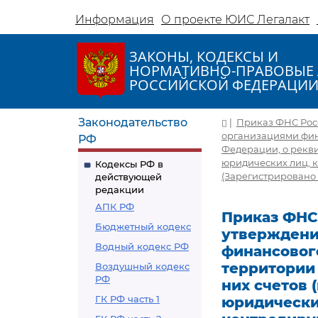
Информация
О проекте ЮИС Легалакт
ЗАКОНЫ, КОДЕКСЫ И
НОРМАТИВНО-ПРАВОВЫЕ 
РОССИЙСКОЙ ФЕДЕРАЦИ
Законодательство
|
Приказ ФНС Росс
организациями фин
РФ
Федерации, о рекви
юридических лиц, 
Кодексы РФ в
(Зарегистрировано в
действующей
редакции
АПК РФ
Приказ ФНС 
Бюджетный кодекс
утверждени
Водный кодекс РФ
финансовог
территории
Воздушный кодекс
РФ
них счетов 
ГК РФ часть 1
юридически