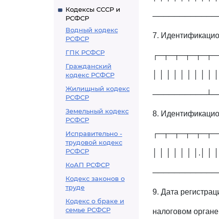
Кодексы СССР и
────────────
РСФСР
Водный кодекс
7. Идентификацио
РСФСР
ГПК РСФСР
┌─┬─┬─┬─┬─┬─
Гражданский
│ │ │ │ │ │ │ │ │ │
кодекс РСФСР
Жилищный кодекс
──────────┴─
РСФСР
Земельный кодекс
8. Идентификацио
РСФСР
┌─┬─┬─┬─┬─┬─
Исправительно -
трудовой кодекс
РСФСР
│ │ │ │ │ │ │.│ │ │
КоАП РСФСР
────────────
Кодекс законов о
труде
9. Дата регист
Кодекс о браке и
семье РСФСР
налоговом органе 