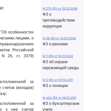
МИ
N 273-ФЗ от 25.12.2008
ФЗ о
противодействии
коррупции
 "Об особенностях
ескими лицами, о
N 38-ФЗ от 13.03.2006
 правонарушениях
ФЗ о рекламе
актов Российской
 N 26, ст. 3379)
N 7-ФЗ от 10.01.2002
ФЗ об охране
окружающей среды
N 3-ФЗ от 07.02.2011
асположенной за
ФЗ о полиции
 счетов (вкладов)
азу;
N 402-ФЗ от 06.12.2011
асположенной за
ФЗ о бухгалтерском
ых у нее счетов
учете