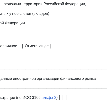
 пределами территории Российской Федерации,
ытых у нее счетов (вкладов)
кой Федерации
Первичное │ │ Отменяющее │ │
─────────────────────────────────────────
данные иностранной организации финансового рынка
─────────────────────────────────────────
гистрации (по ИСО 3166
альфа-2
) │ │ │