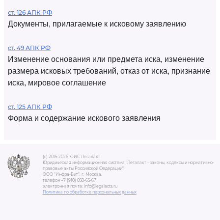
ст. 126 АПК РФ
Документы, прилагаемые к исковому заявлению
ст. 49 АПК РФ
Изменение основания или предмета иска, изменение
размера исковых требований, отказ от иска, признание
иска, мировое соглашение
ст. 125 АПК РФ
Форма и содержание искового заявления
(c) 2015-2026 ЮИС Легалакт
Юридическая информационная система "Легалакт - законы, кодексы и нормативно-
правовые акты Российской Федерации"
ООО "Инфра-Бит", г. Москва.
телефон +7 (910) 050-65-67
электронная почта: info@legalacts.ru
Политика по обработке персональных данных