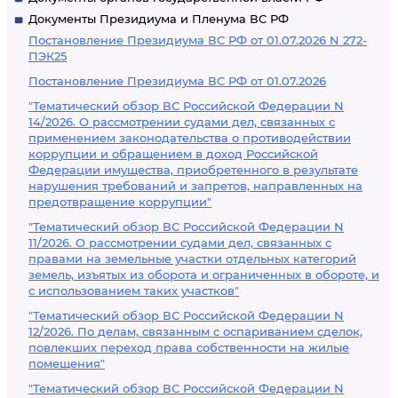
Документы Президиума и Пленума ВС РФ
Постановление Президиума ВС РФ от 01.07.2026 N 272-
ПЭК25
Постановление Президиума ВС РФ от 01.07.2026
"Тематический обзор ВС Российской Федерации N
14/2026. О рассмотрении судами дел, связанных с
применением законодательства о противодействии
коррупции и обращением в доход Российской
Федерации имущества, приобретенного в результате
нарушения требований и запретов, направленных на
предотвращение коррупции"
"Тематический обзор ВС Российской Федерации N
11/2026. О рассмотрении судами дел, связанных с
правами на земельные участки отдельных категорий
земель, изъятых из оборота и ограниченных в обороте, и
с использованием таких участков"
"Тематический обзор ВС Российской Федерации N
12/2026. По делам, связанным с оспариванием сделок,
повлекших переход права собственности на жилые
помещения"
"Тематический обзор ВС Российской Федерации N