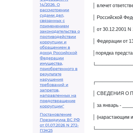
14/2026. О
│ влечет ответст
рассмотрении
судами дел,
│ Российской Фе
связанных с
применением
│ от 30.12.2001 N
законодательства о
противодействии
│ Федерации от 1
коррупции и
обращением в
доход Российской
│порядка предста
Федерации
имущества,
└───────────
приобретенного в
результате
нарушения
┌───────────
требований и
запретов,
│ СВЕДЕНИЯ О 
направленных на
предотвращение
│ за январь - ___
коррупции"
Постановление
│ (нарастающим и
Президиума ВС РФ
от 01.07.2026 N 272-
└───────────
ПЭК25