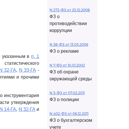
N 273-ФЗ от 25.12.2008
ФЗ о
противодействии
коррупции
N 38-ФЗ от 13.03.2006
ФЗ о рекламе
по указанным в
п. 1
статистического
N 7-ФЗ от 10.01.2002
N 32-ГА
,
N 33-ГА
-
ФЗ об охране
ятиями и прочими
окружающей среды
N 3-ФЗ от 07.02.2011
о инструментария
ФЗ о полиции
части утверждения
N 14-ГА
,
N 32-ГА
и
N 402-ФЗ от 06.12.2011
ФЗ о бухгалтерском
учете