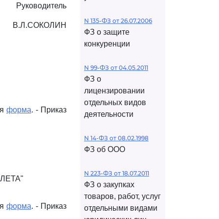
Руководитель
N 135-ФЗ от 26.07.2006
В.Л.СОКОЛИН
ФЗ о защите
конкуренции
N 99-ФЗ от 04.05.2011
ФЗ о
лицензировании
отдельных видов
ая
форма
. - Приказ
деятельности
N 14-ФЗ от 08.02.1998
ФЗ об ООО
N 223-ФЗ от 18.07.2011
ЛЕТА"
ФЗ о закупках
товаров, работ, услуг
ая
форма
. - Приказ
отдельными видами