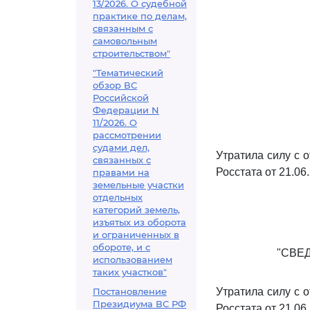
13/2026. О судебной
практике по делам,
связанным с
самовольным
строительством"
"Тематический
обзор ВС
Российской
Федерации N
11/2026. О
рассмотрении
судами дел,
Утратила силу с 
связанных с
Росстата от 21.06
правами на
земельные участки
отдельных
категорий земель,
изъятых из оборота
и ограниченных в
обороте, и с
"СВЕ
использованием
таких участков"
Постановление
Утратила силу с 
Президиума ВС РФ
Росстата от 21.06