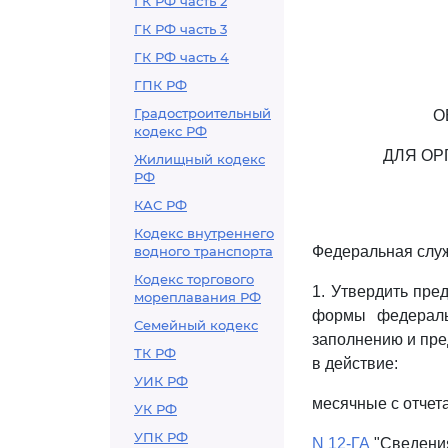
ГК РФ часть 2
ГК РФ часть 3
ГК РФ часть 4
ГПК РФ
Градостроительный
О
кодекс РФ
ДЛЯ ОР
Жилищный кодекс
РФ
КАС РФ
Кодекс внутреннего
водного транспорта
Федеральная служ
Кодекс торгового
1. Утвердить пр
мореплавания РФ
формы федеральн
Семейный кодекс
заполнению и пре
ТК РФ
в действие:
УИК РФ
месячные с отчета
УК РФ
УПК РФ
N 12-ГА
"Сведения