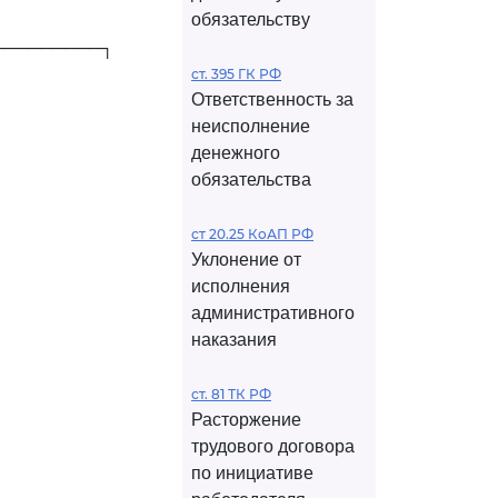
обязательству
─────────┐
ст. 395 ГК РФ
Ответственность за
неисполнение
денежного
обязательства
ст 20.25 КоАП РФ
Уклонение от
исполнения
административного
наказания
ст. 81 ТК РФ
Расторжение
трудового договора
по инициативе