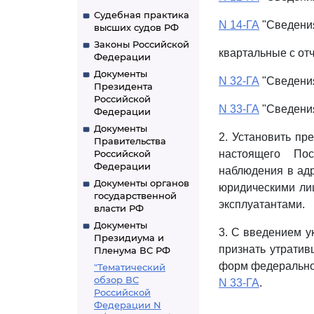
Судебная практика
N 14-ГА
"Сведения
высших судов РФ
Законы Российской
квартальные с отч
Федерации
Документы
N 32-ГА
"Сведения
Президента
Российской
N 33-ГА
"Сведения
Федерации
Документы
2. Установить пр
Правительства
Российской
настоящего Пос
Федерации
наблюдения в адр
Документы органов
юридическими ли
государственной
эксплуатантами.
власти РФ
Документы
3. С введением у
Президиума и
признать утрати
Пленума ВС РФ
форм федеральног
"Тематический
обзор ВС
N 33-ГА
.
Российской
Федерации N