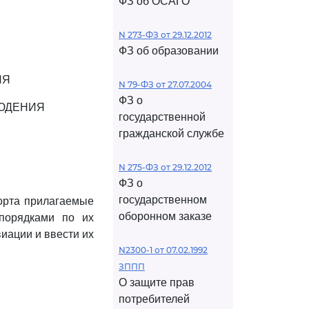
ФЗ об ОСАГО
N 273-ФЗ от 29.12.2012
ФЗ об образовании
ИЯ
N 79-ФЗ от 27.07.2004
ФЗ о
ЛЮДЕНИЯ
государственной
гражданской службе
N 275-ФЗ от 29.12.2012
ФЗ о
государственном
орта прилагаемые
оборонном заказе
 порядками по их
иации и ввести их
N2300-1 от 07.02.1992
ЗППП
О защите прав
потребителей