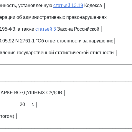
венность, установленную
статьей 13.19
Кодекса │
дерации об административных правонарушениях │
 195-ФЗ, а также
статьей 3
Закона Российской │
3.05.92 N 2761-1 "Об ответственности за нарушение│
вления государственной статистической отчетности"│
─────────────────────────────────────────
─────────────────────────────────────────
ПАРКЕ ВОЗДУШНЫХ СУДОВ │
________ 20__ г. │
тогом) │
─────────────────────────────────────────