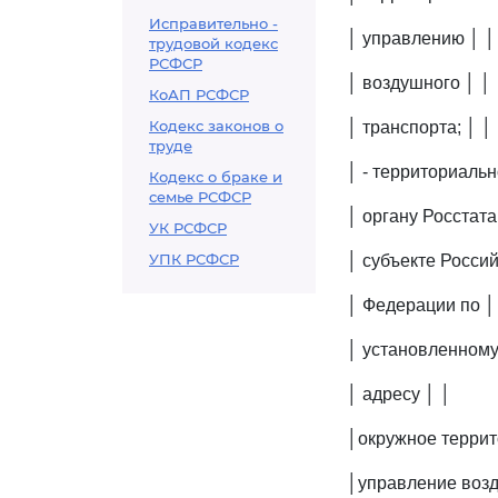
Исправительно -
│ управлению │ │
трудовой кодекс
РСФСР
│ воздушного │ │
КоАП РСФСР
Кодекс законов о
│ транспорта; │ │
труде
│ - территориальн
Кодекс о браке и
семье РСФСР
│ органу Росстата
УК РСФСР
УПК РСФСР
│ субъекте Россий
│ Федерации по │
│ установленному
│ адресу │ │
│окружное террит
│управление возд