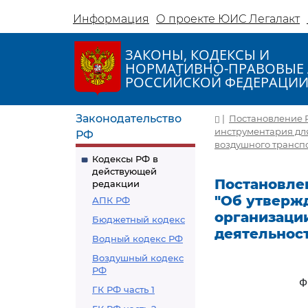
Информация
О проекте ЮИС Легалакт
ЗАКОНЫ, КОДЕКСЫ И
НОРМАТИВНО-ПРАВОВЫЕ 
РОССИЙСКОЙ ФЕДЕРАЦИ
Законодательство
|
Постановление Ро
инструментария дл
РФ
воздушного трансп
Кодексы РФ в
действующей
Постановлени
редакции
"Об утверж
АПК РФ
организаци
Бюджетный кодекс
деятельнос
Водный кодекс РФ
Воздушный кодекс
РФ
Ф
ГК РФ часть 1