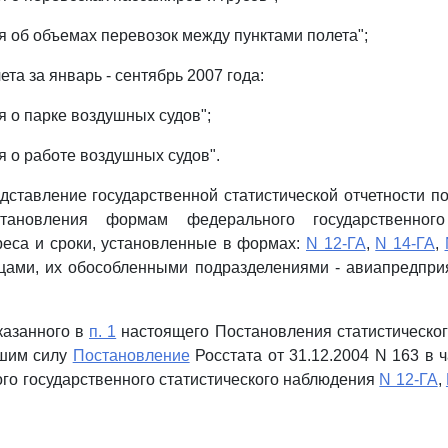
 об объемах перевозок между пунктами полета";
ета за январь - сентябрь 2007 года:
 о парке воздушных судов";
 о работе воздушных судов".
едставление государственной статистической отчетности 
тановления формам федерального государственного 
еса и сроки, установленные в формах:
N 12-ГА
,
N 14-ГА
,
цами, их обособленными подразделениями - авиапредпри
казанного в
п. 1
настоящего Постановления статистическог
вшим силу
Постановление
Росстата от 31.12.2004 N 163 в 
о государственного статистического наблюдения
N 12-ГА
,