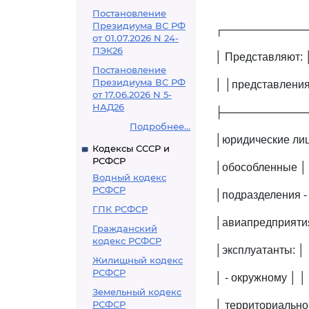
Постановление
Президиума ВС РФ
┌───────────
от 01.07.2026 N 24-
ПЭК26
│ Представляют: 
Постановление
Президиума ВС РФ
│ │представлен
от 17.06.2026 N 5-
НАД26
├───────────
Подробнее...
│юридические лиц
Кодексы СССР и
РСФСР
│обособленные │ 
Водный кодекс
РСФСР
│подразделения - 
ГПК РСФСР
│авиапредприятия
Гражданский
кодекс РСФСР
│эксплуатанты:
Жилищный кодекс
РСФСР
│ - окружному │ │
Земельный кодекс
РСФСР
│ территориаль