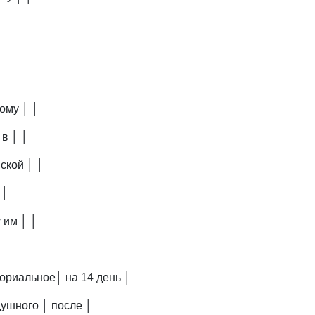
ому │ │
 в │ │
ской │ │
 │
 им │ │
ориальное│ на 14 день │
ушного │ после │