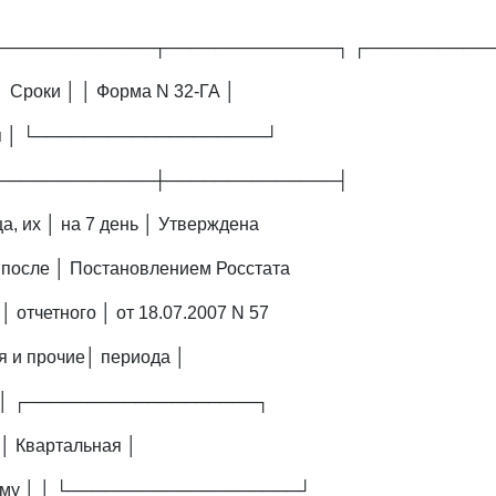
─────────────┬──────────────┐ ┌──────────
│ Сроки │ │ Форма N 32-ГА │
ия │ └───────────────────┘
─────────────┼──────────────┤
а, их │ на 7 день │ Утверждена
после │ Постановлением Росстата
│ отчетного │ от 18.07.2007 N 57
 и прочие│ периода │
 │ │ ┌───────────────────┐
 │ Квартальная │
ному │ │ └───────────────────┘