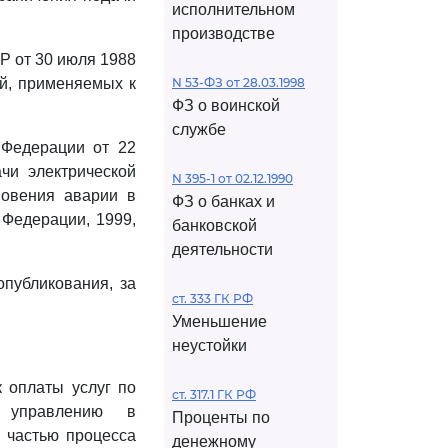
исполнительном
производстве
 от 30 июля 1988
ий, применяемых к
N 53-ФЗ от 28.03.1998
ФЗ о воинской
службе
 Федерации от 22
чи электрической
N 395-1 от 02.12.1990
новения аварии в
ФЗ о банках и
 Федерации, 1999,
банковской
деятельности
опубликования, за
ст. 333 ГК РФ
Уменьшение
неустойки
 оплаты услуг по
ст. 317.1 ГК РФ
у управлению в
Проценты по
й частью процесса
денежному