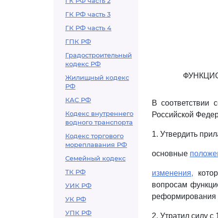
ГК РФ часть 2
ГК РФ часть 3
ГК РФ часть 4
ГПК РФ
Градостроительный
кодекс РФ
ФУНКЦИ
Жилищный кодекс
РФ
КАС РФ
В соответствии 
Кодекс внутреннего
Российской Федер
водного транспорта
1. Утвердить при
Кодекс торгового
мореплавания РФ
основные
положе
Семейный кодекс
ТК РФ
изменения,
котор
вопросам функци
УИК РФ
реформирования э
УК РФ
УПК РФ
2. Утратил силу с