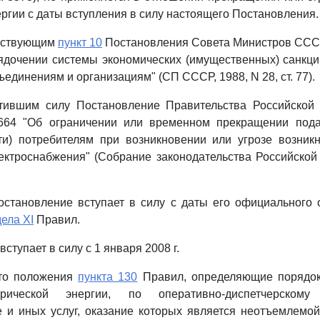
ергии с даты вступления в силу настоящего Постановления.
ействующим
пункт 10
Постановления Совета Министров СССР
рядочении системы экономических (имущественных) санкц
единениям и организациям" (СП СССР, 1988, N 28, ст. 77).
атившим силу Постановление Правительства Российской
664 "Об ограничении или временном прекращении пода
ти) потребителям при возникновении или угрозе возник
ектроснабжения" (Собрание законодательства Российской
становление вступает в силу с даты его официального 
ела XI
Правил.
ступает в силу с 1 января 2008 г.
что положения
пункта 130
Правил, определяющие порядок
трической энергии, по оперативно-диспетчерском
е и иных услуг, оказание которых является неотъемлемо