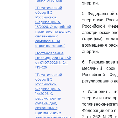
таких участков"
энергии.
"Тематический
обзор ВС
5. Федеральной 
Российской
энергетики Росс
Федерации N
Российской Фед
13/2026. О судебной
практике по делам,
электрической эн
связанным с
(тарифам), опла
самовольным
возмещения расхо
строительством"
энергии.
Постановление
Президиума ВС РФ
6. Рекомендоват
от 01.07.2026 N 24-
ПЭК26
месячный срок 
"Тематический
Российской Фе
обзор ВС
регулированию де
Российской
Федерации N
7. Установить, ч
14/2026. О
энергии и газа о
рассмотрении
судами дел,
топливно-энергет
связанных с
Федерации от 5 ян
применением
2, ст. 262; N 29,
законодательства о