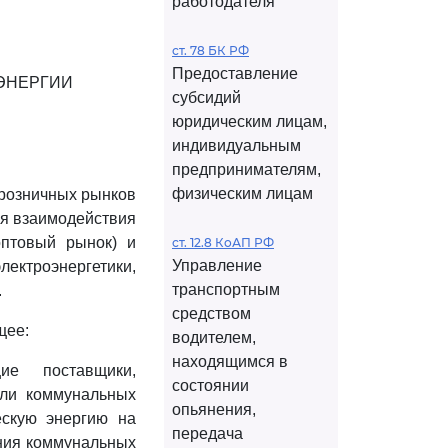
работодателя
ст. 78 БК РФ
Предоставление
ЭНЕРГИИ
субсидий
юридическим лицам,
индивидуальным
предпринимателям,
физическим лицам
 розничных рынков
ия взаимодействия
оптовый рынок) и
ст. 12.8 КоАП РФ
Управление
ектроэнергетики,
транспортным
.
средством
щее:
водителем,
находящимся в
щие поставщики,
состоянии
ели коммунальных
опьянения,
ескую энергию на
передача
ания коммунальных