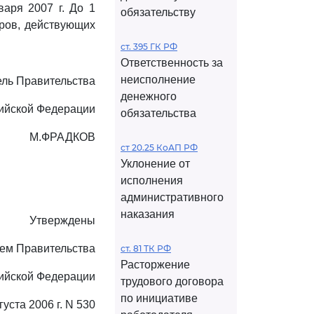
варя 2007 г. До 1
обязательству
оров, действующих
ст. 395 ГК РФ
Ответственность за
неисполнение
ль Правительства
денежного
ийской Федерации
обязательства
М.ФРАДКОВ
ст 20.25 КоАП РФ
Уклонение от
исполнения
административного
наказания
Утверждены
ем Правительства
ст. 81 ТК РФ
Расторжение
ийской Федерации
трудового договора
по инициативе
густа 2006 г. N 530