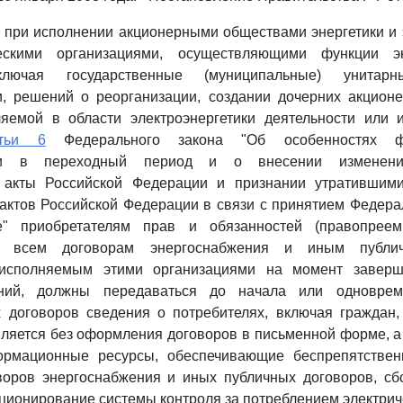
то при исполнении акционерными обществами энергетики и
скими организациями, осуществляющими функции э
включая государственные (муниципальные) унитарн
ки, решений о реорганизации, создании дочерних акцион
яемой в области электроэнергетики деятельности или
атьи 6
Федерального закона "Об особенностях фу
тики в переходный период и о внесении изменен
 акты Российской Федерации и признании утратившим
актов Российской Федерации в связи с принятием Федера
ке" приобретателям прав и обязанностей (правопрее
по всем договорам энергоснабжения и иным публич
исполняемым этими организациями на момент заверш
ний, должны передаваться до начала или одновре
х договоров сведения о потребителях, включая граждан,
ляется без оформления договоров в письменной форме, а
ормационные ресурсы, обеспечивающие беспрепятствен
воров энергоснабжения и иных публичных договоров, сб
ционирование системы контроля за потреблением электрич