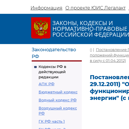
Информация
О проекте ЮИС Легалакт
ЗАКОНЫ, КОДЕКСЫ И
НОРМАТИВНО-ПРАВОВЫЕ 
РОССИЙСКОЙ ФЕДЕРАЦИ
Законодательство
|
Постановление Пр
положений функцио
РФ
в силу с 01.04.2012)
Кодексы РФ в
действующей
Постановлен
редакции
29.12.2011)
АПК РФ
функционир
Бюджетный кодекс
энергии" (с 
Водный кодекс РФ
Воздушный кодекс
РФ
ГК РФ часть 1