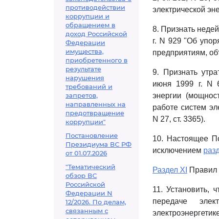
противодействии
электрической эн
коррупции и
обращением в
8. Признать нед
доход Российской
г. N 929 "Об упо
Федерации
имущества,
предприятиям, объ
приобретенного в
результате
9. Признать утр
нарушения
июня 1999 г. N 
требований и
запретов,
энергии (мощнос
направленных на
работе систем эл
предотвращение
N 27, ст. 3365).
коррупции"
Постановление
10. Настоящее По
Президиума ВС РФ
исключением
разд
от 01.07.2026
"Тематический
Раздел XI
Правил в
обзор ВС
Российской
11. Установить, 
Федерации N
передаче элек
12/2026. По делам,
связанным с
электроэнергетик