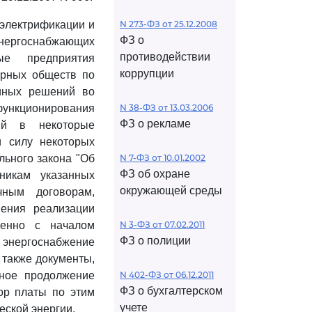
 электрификации и
N 273-ФЗ от 25.12.2008
ФЗ о
нергоснабжающих
противодействии
ые предприятия
коррупции
ерных обществ по
 иных решений во
нкционирования
N 38-ФЗ от 13.03.2006
ФЗ о рекламе
ий в некоторые
и силу некоторых
льного закона "Об
N 7-ФЗ от 10.01.2002
ФЗ об охране
мникам указанных
окружающей среды
ным договорам,
ения реализации
менно с началом
N 3-ФЗ от 07.02.2011
ФЗ о полиции
 энергоснабжение
 также документы,
ное продолжение
N 402-ФЗ от 06.12.2011
ФЗ о бухгалтерском
ор платы по этим
учете
еской энергии.