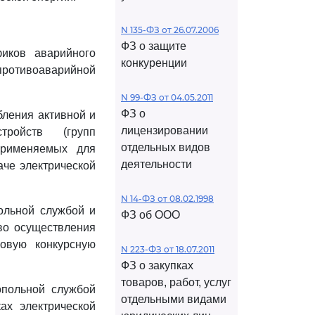
N 135-ФЗ от 26.07.2006
ФЗ о защите
иков аварийного
конкуренции
 противоаварийной
N 99-ФЗ от 04.05.2011
ФЗ о
бления активной и
лицензировании
ройств (групп
отдельных видов
 применяемых для
деятельности
аче электрической
N 14-ФЗ от 08.02.1998
ольной службой и
ФЗ об ООО
во осуществления
повую конкурсную
N 223-ФЗ от 18.07.2011
ФЗ о закупках
товаров, работ, услуг
опольной службой
отдельными видами
ах электрической