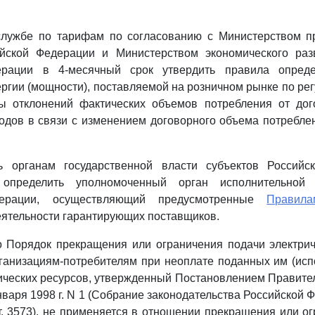
службе по тарифам по согласованию с Министерством 
ийской Федерации и Министерством экономического раз
ерации в 4-месячный срок утвердить правила опреде
ергии (мощности), поставляемой на розничном рынке по р
ты отклонений фактических объемов потребления от дог
дов в связи с изменением договорного объема потребле
ь органам государственной власти субъектов Россий
определить уполномоченный орган исполнительной 
дерации, осуществляющий предусмотренные
Правила
ятельности гарантирующих поставщиков.
то Порядок прекращения или ограничения подачи электри
рганизациям-потребителям при неоплате поданных им (ис
ических ресурсов, утвержденный Постановлением Правите
варя 1998 г. N 1 (Собрание законодательства Российской Ф
 ст. 3573), не применяется в отношении прекращения или о