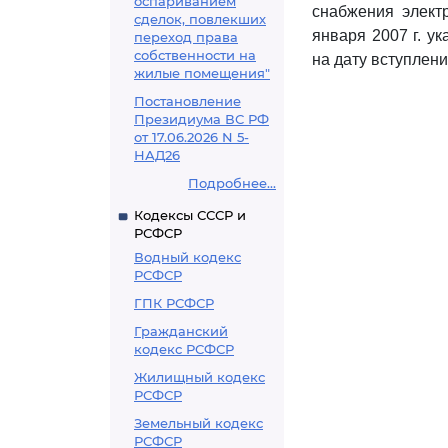
оспариванием
снабжения электр
сделок, повлекших
января 2007 г. у
переход права
собственности на
на дату вступлен
жилые помещения"
Постановление
Президиума ВС РФ
от 17.06.2026 N 5-
НАД26
Подробнее...
Кодексы СССР и
РСФСР
Водный кодекс
РСФСР
ГПК РСФСР
Гражданский
кодекс РСФСР
Жилищный кодекс
РСФСР
Земельный кодекс
РСФСР