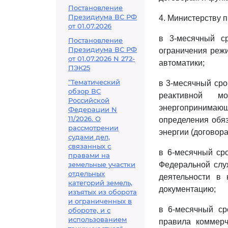
Постановление
Президиума ВС РФ
4. Министерству 
от 01.07.2026
в 3-месячный с
Постановление
Президиума ВС РФ
ограничения режи
от 01.07.2026 N 272-
автоматики;
ПЭК25
"Тематический
в 3-месячный сро
обзор ВС
реактивной м
Российской
энергопринимающ
Федерации N
11/2026. О
определения обяз
рассмотрении
энергии (договор
судами дел,
связанных с
в 6-месячный ср
правами на
земельные участки
Федеральной слу
отдельных
деятельности в 
категорий земель,
документацию;
изъятых из оборота
и ограниченных в
в 6-месячный ср
обороте, и с
использованием
правила коммерч