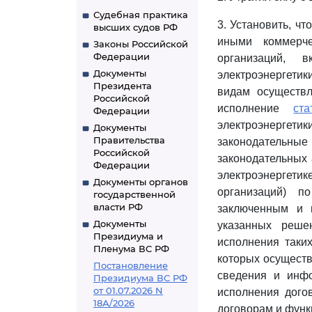
Судебная практика
3. Установить, ч
высших судов РФ
иными коммерче
Законы Российской
Федерации
организаций, 
Документы
электроэнергети
Президента
видам осуществл
Российской
исполнение
ст
Федерации
электроэнерге
Документы
Правительства
законодательные
Российской
законодательных 
Федерации
электроэнергети
Документы органов
организаций) 
государственной
власти РФ
заключенным и 
Документы
указанных реше
Президиума и
исполнения таки
Пленума ВС РФ
которых осуществ
Постановление
сведения и инф
Президиума ВС РФ
от 01.07.2026 N
исполнения дого
18А/2026
договорам и функ