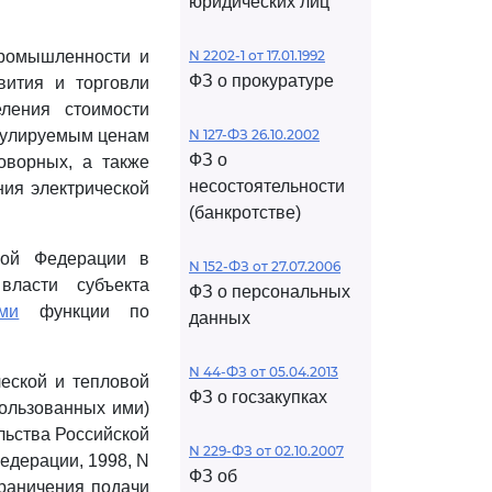
юридических лиц
промышленности и
N 2202-1 от 17.01.1992
ФЗ о прокуратуре
вития и торговли
ления стоимости
егулируемым ценам
N 127-ФЗ 26.10.2002
ФЗ о
оворных, а также
несостоятельности
ния электрической
(банкротстве)
ской Федерации в
N 152-ФЗ от 27.07.2006
власти субъекта
ФЗ о персональных
ми
функции по
данных
N 44-ФЗ от 05.04.2013
ческой и тепловой
ФЗ о госзакупках
пользованных ими)
льства Российской
N 229-ФЗ от 02.10.2007
едерации, 1998, N
ФЗ об
граничения подачи