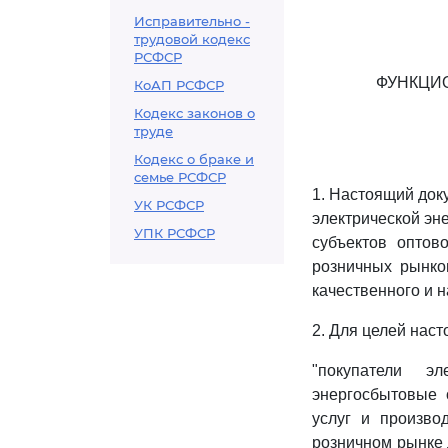
Исправительно -
трудовой кодекс
РСФСР
ФУНКЦИ
КоАП РСФСР
Кодекс законов о
труде
Кодекс о браке и
семье РСФСР
1. Настоящий док
УК РСФСР
электрической эне
УПК РСФСР
субъектов оптов
розничных рынко
качественного и 
2. Для целей нас
"покупатели эл
энергосбытовые 
услуг и произво
розничном рынке 