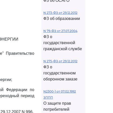
ФЗ об ОСАГО
N 273-ФЗ от 29.12.2012
ФЗ об образовании
N 79-ФЗ от 27.07.2004
ФЗ о
ЭНЕРГИИ
государственной
гражданской службе
е" Правительство
N 275-ФЗ от 29.12.2012
ФЗ о
государственном
оборонном заказе
ергии;
ой Федерации по
N2300-1 от 07.02.1992
ереходный период
ЗППП
О защите прав
потребителей
 29.12.2007 N 996.