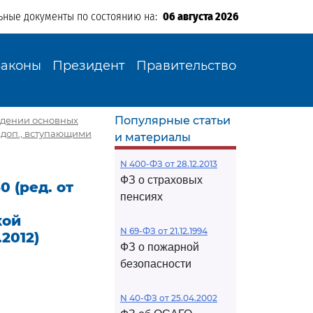
ьные документы по состоянию на:
06 августа 2026
Законы
Президент
Правительство
Популярные статьи
рждении основных
 доп., вступающими
и материалы
N 400-ФЗ от 28.12.2013
ФЗ о страховых
 (ред. от
пенсиях
кой
N 69-ФЗ от 21.12.1994
2012)
ФЗ о пожарной
безопасности
N 40-ФЗ от 25.04.2002