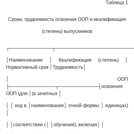
Таблица 1
Сроки, трудоемкость освоения ООП и квалификация
(степень) выпускников
┌─────────────┬───────────────────────
│Наименование │ Квалификация (степень) │
Нормативный срок │Трудоемкость│
│ ООП
├──────────────┬────────────┤освоения
ООП (для │(в зачетных │
│ │ код в │наименование│ очной формы │ единицах)
│
│ │соответствии с│ │обучения), включая│ │