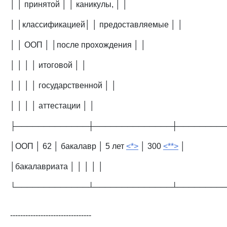
│ │ принятой │ │ каникулы, │ │
│ │классификацией│ │ предоставляемые │ │
│ │ ООП │ │после прохождения │ │
│ │ │ │ итоговой │ │
│ │ │ │ государственной │ │
│ │ │ │ аттестации │ │
├─────────────┼──────────────┼────────
│ООП │ 62 │ бакалавр │ 5 лет
<*>
│ 300
<**>
│
│бакалавриата │ │ │ │ │
└─────────────┴──────────────┴────────
--------------------------------