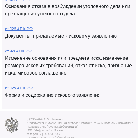
Основания отказа в возбуждении уголовного дела или
прекращения уголовного дела
ст. 126 АПК РФ
Документы, прилагаемые к исковому заявлению
ст. 49 АПК РФ
Изменение основания или предмета иска, изменение
размера исковых требований, отказ от иска, признание
иска, мировое соглашение
ст. 125 АПК РФ
Форма и содержание искового заявления
(c) 2015-2026 ЮИС Легалакт
Юридическая информационная система "Легалакт - законы, кодексы и нормативно-
правовые акты Российской Федерации"
ООО "Инфра-Бит", г. Москва.
телефон +7 (910) 050-65-67
электронная почта: info@legalacts.ru