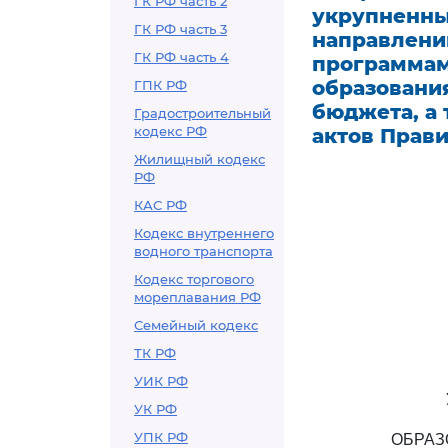
ГК РФ часть 2
укрупненны
ГК РФ часть 3
направлени
ГК РФ часть 4
программам
образовани
ГПК РФ
бюджета, а
Градостроительный
кодекс РФ
актов Прав
Жилищный кодекс
РФ
КАС РФ
Кодекс внутреннего
водного транспорта
Кодекс торгового
мореплавания РФ
Семейный кодекс
ТК РФ
УИК РФ
УК РФ
УПК РФ
ОБРАЗ