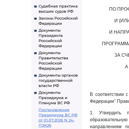
Судебная практика
ПО ПРО
высших судов РФ
Законы Российской
И (И
Федерации
Документы
И НАПР
Президента
Российской
ПРОГРАММ
Федерации
Документы
ЗА С
Правительства
Российской
А
Федерации
Документы органов
государственной
власти РФ
Документы
В соответствии 
Президиума и
Федерации" Прави
Пленума ВС РФ
Постановление
1. Утвердить 
Президиума ВС РФ
образовательную 
от 01.07.2026 N 24-
ПЭК26
направлениям п