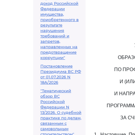
доход Российской
Федерации
имущества,
приобретенного в
результате
нарушения
требований и
запретов,
направленных на
предотвращение
ОБРАЗ
коррупции"
Постановление
ПО ПРО
Президиума ВС РФ
от 01.07.2026 N
И (И
18А/2026
"Тематический
И НАПР
обзор ВС
Российской
ПРОГРАММ
Федерации N
13/2026. О судебной
ЗА С
практике по делам,
связанным с
самовольным
строительством"
1. Настоящие Пр