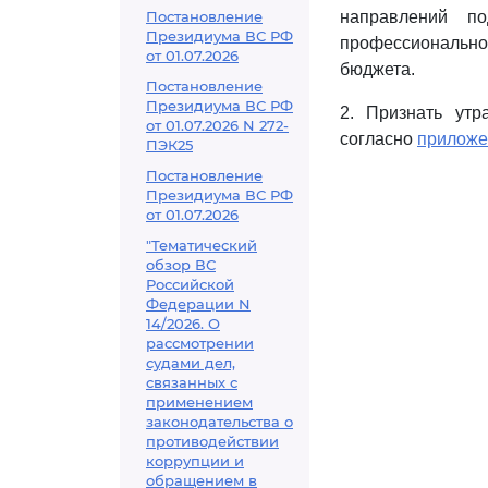
Постановление
направлений п
Президиума ВС РФ
профессионально
от 01.07.2026
бюджета.
Постановление
Президиума ВС РФ
2. Признать ут
от 01.07.2026 N 272-
согласно
прилож
ПЭК25
Постановление
Президиума ВС РФ
от 01.07.2026
"Тематический
обзор ВС
Российской
Федерации N
14/2026. О
рассмотрении
судами дел,
связанных с
применением
законодательства о
противодействии
коррупции и
обращением в