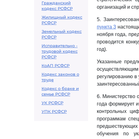
Гражданский
организаций и сп
кодекс РСФСР
Жилищный кодекс
5. Заинтересова
РСФСР
пункта 3
настоящи
Земельный кодекс
ноября года, пре
РСФСР
проводится конк
Исправительно -
год).
трудовой кодекс
РСФСР
Указанные предл
КоАП РСФСР
осуществляющим 
Кодекс законов о
регулированию в 
труде
заинтересованный
Кодекс о браке и
семье РСФСР
6. Министерство 
УК РСФСР
года формирует и
контрольных циф
УПК РСФСР
программам спец
предшествующих 
обучения по ук