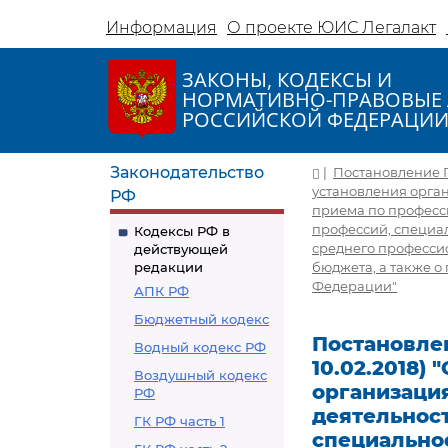
Информация
О проекте ЮИС Легалакт
ЗАКОНЫ, КОДЕКСЫ И
НОРМАТИВНО-ПРАВОВЫЕ 
РОССИЙСКОЙ ФЕДЕРАЦИ
Законодательство
|
Постановление Пр
установления орга
РФ
приема по професс
профессий, специа
Кодексы РФ в
среднего професси
действующей
редакции
бюджета, а также о
Федерации"
АПК РФ
Бюджетный кодекс
Постановлен
Водный кодекс РФ
10.02.2018)
Воздушный кодекс
организаци
РФ
деятельнос
ГК РФ часть 1
специальнос