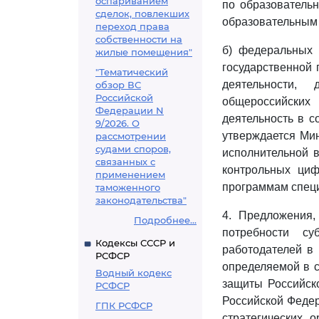
оспариванием
по образовательн
сделок, повлекших
образовательным
переход права
собственности на
б) федеральных 
жилые помещения"
государственной
"Тематический
деятельности,
обзор ВС
Российской
общероссийских
Федерации N
деятельность в с
9/2026. О
утверждается Мин
рассмотрении
судами споров,
исполнительной 
связанных с
контрольных циф
применением
программам специ
таможенного
законодательства"
4. Предложения
Подробнее...
потребности су
Кодексы СССР и
работодателей в
РСФСР
определяемой в с
Водный кодекс
защиты Российск
РСФСР
Российской Федер
ГПК РСФСР
стратегических 