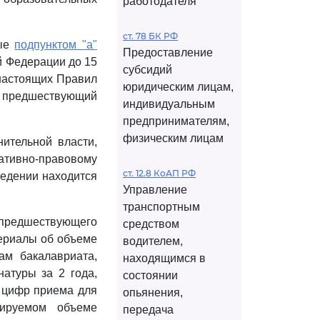
работодателя
ст. 78 БК РФ
ные
подпунктом "а"
Предоставление
й Федерации до 15
субсидий
астоящих Правил
юридическим лицам,
- предшествующий
индивидуальным
предпринимателям,
физическим лицам
ительной власти,
ативно-правовому
ст. 12.8 КоАП РФ
ведении находится
Управление
транспортным
я предшествующего
средством
териалы об объеме
водителем,
ам бакалавриата,
находящимся в
атуры за 2 года,
состоянии
 цифр приема для
опьянения,
зируемом объеме
передача