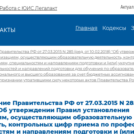
Актуа
Работа с ЮИС Легалакт
Главная
Кодексы
АКТЫ
И
авительства РФ от 27.03.2015 N 285 (ред. от 10.02.2018) "Об утв
низациям, осуществляющим образовательную деятельность, кон
иям, специальностям и направлениям подготовки и (или) укруп
льностей и направлений подготовки для обучения по образова
онального и высшего образования за счет бюджетных ассигнова
 признании утратившими силу некоторых актов Правительства Р
ие Правительства РФ от 27.03.2015 N 285
 "Об утверждении Правил установления
ям, осуществляющим образовательную
ть, контрольных цифр приема по профе
тям и направлениям подготовки и (или