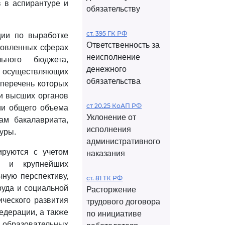
в в аспирантуре и
обязательству
ст. 395 ГК РФ
ции по выработке
Ответственность за
новленных сферах
неисполнение
ьного бюджета,
денежного
 осуществляющих
обязательства
 перечень которых
 и высших органов
ст 20.25 КоАП РФ
ии общего объема
Уклонение от
ам бакалавриата,
исполнения
уры.
административного
руются с учетом
наказания
ки и крупнейших
ную перспективу,
ст. 81 ТК РФ
руда и социальной
Расторжение
ческого развития
трудового договора
едерации, а также
по инициативе
 образовательных