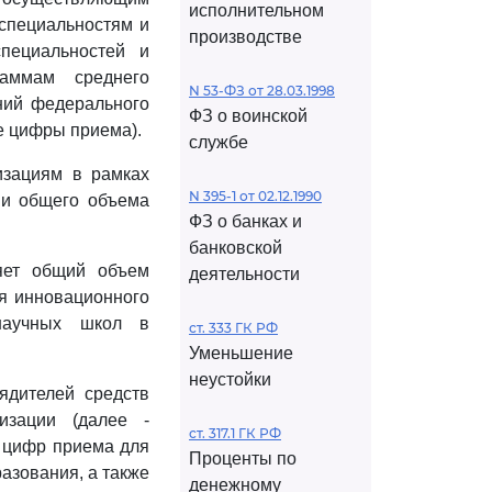
исполнительном
 специальностям и
производстве
пециальностей и
аммам среднего
N 53-ФЗ от 28.03.1998
ний федерального
ФЗ о воинской
е цифры приема).
службе
изациям в рамках
N 395-1 от 02.12.1990
ии общего объема
ФЗ о банках и
банковской
яет общий объем
деятельности
ия инновационного
научных школ в
ст. 333 ГК РФ
Уменьшение
неустойки
ядителей средств
изации (далее -
ст. 317.1 ГК РФ
х цифр приема для
Проценты по
азования, а также
денежному