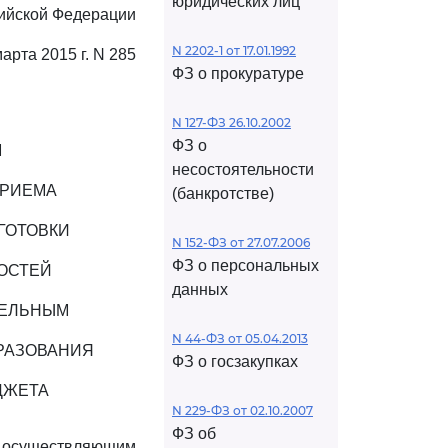
юридических лиц
ийской Федерации
N 2202-1 от 17.01.1992
марта 2015 г. N 285
ФЗ о прокуратуре
N 127-ФЗ 26.10.2002
ФЗ о
М
несостоятельности
ПРИЕМА
(банкротстве)
ГОТОВКИ
N 152-ФЗ от 27.07.2006
ФЗ о персональных
ОСТЕЙ
данных
ТЕЛЬНЫМ
N 44-ФЗ от 05.04.2013
РАЗОВАНИЯ
ФЗ о госзакупках
ДЖЕТА
N 229-ФЗ от 02.10.2007
ФЗ об
, осуществляющим