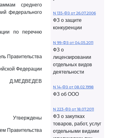
аммам среднего
ний федерального
N 135-ФЗ от 26.07.2006
ФЗ о защите
конкуренции
ации по перечню
N 99-ФЗ от 04.05.2011
ФЗ о
ль Правительства
лицензировании
отдельных видов
ийской Федерации
деятельности
Д.МЕДВЕДЕВ
N 14-ФЗ от 08.02.1998
ФЗ об ООО
N 223-ФЗ от 18.07.2011
ФЗ о закупках
Утверждены
товаров, работ, услуг
ем Правительства
отдельными видами