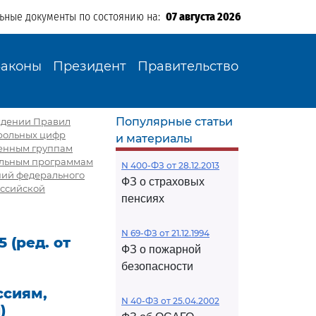
льные документы по состоянию на:
07 августа 2026
Законы
Президент
Правительство
Популярные статьи
ерждении Правил
трольных цифр
и материалы
ненным группам
тельным программам
N 400-ФЗ от 28.12.2013
ний федерального
ФЗ о страховых
оссийской
пенсиях
N 69-ФЗ от 21.12.1994
 (ред. от
ФЗ о пожарной
безопасности
ссиям,
N 40-ФЗ от 25.04.2002
)