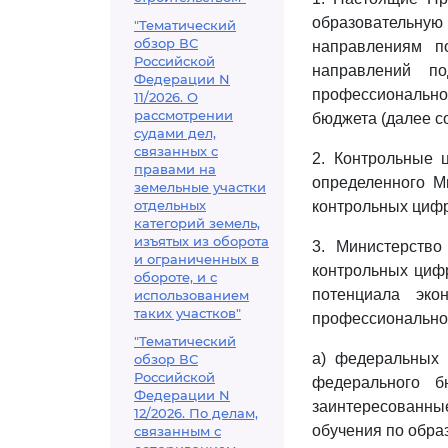
образовательную 
"Тематический
обзор ВС
направлениям п
Российской
направлений п
Федерации N
профессионально
11/2026. О
рассмотрении
бюджета (далее с
судами дел,
связанных с
2. Контрольные 
правами на
определенного М
земельные участки
отдельных
контрольных цифр
категорий земель,
изъятых из оборота
3. Министерств
и ограниченных в
контрольных цифр
обороте, и с
потенциала эк
использованием
таких участков"
профессиональном
"Тематический
а) федеральных 
обзор ВС
Российской
федерального б
Федерации N
заинтересованные
12/2026. По делам,
обучения по обра
связанным с