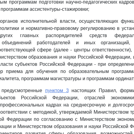
ым программам подготовки научно-педагогических кадро
 программам ассистентуры-стажировки;
органов исполнительной власти, осуществляющих функ
 политики и нормативно-правовому регулированию в уста
 других главных распорядителей средств федерал
 объединений работодателей и иных организаций,
оответствующей сфере (далее - центры ответственности),
истерством образования и науки Российской Федерации,
власти субъектов Российской Федерации - при определен
р приема для обучения по образовательным программ
алитета, программам магистратуры и программам ординат
, предусмотренные
пунктом 3
настоящих Правил, форми
бъектов Российской Федерации, отраслей экономи
 профессиональных кадрах на среднесрочную и долгосроч
оответствии с методикой, утверждаемой Министерством т
ой Федерации по согласованию с Министерством экономи
ации и Министерством образования и науки Российской Ф
ориентиров развития сферы образования, возможностей