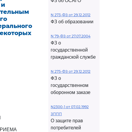
ФЗ об ОСАГО
 и
ательным
N 273-ФЗ от 29.12.2012
го
ФЗ об образовании
ерального
некоторых
N 79-ФЗ от 27.07.2004
ФЗ о
государственной
гражданской службе
N 275-ФЗ от 29.12.2012
ФЗ о
государственном
оборонном заказе
N2300-1 от 07.02.1992
ЗППП
М
О защите прав
потребителей
ПРИЕМА