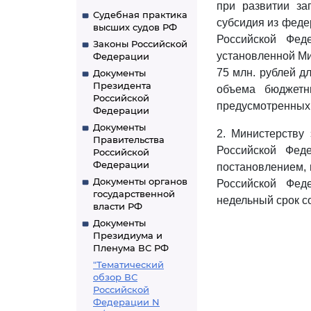
при развитии за
Судебная практика
субсидия из федер
высших судов РФ
Российской Фед
Законы Российской
установленной Ми
Федерации
75 млн. рублей д
Документы
Президента
объема бюджетн
Российской
предусмотренных 
Федерации
Документы
2. Министерству
Правительства
Российской Фед
Российской
Федерации
постановлением, 
Документы органов
Российской Фед
государственной
недельный срок с
власти РФ
Документы
Президиума и
Пленума ВС РФ
"Тематический
обзор ВС
Российской
Федерации N