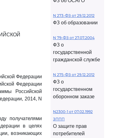
ФЗ об ОСАГО
N 273-ФЗ от 29.12.2012
ФЗ об образовании
СИЙСКОЙ
N 79-ФЗ от 27.07.2004
ФЗ о
государственной
гражданской службе
N 275-ФЗ от 29.12.2012
сийской Федерации
ФЗ о
сийской Федерации
государственном
аммы Российской
оборонном заказе
едерации, 2014, N
N2300-1 от 07.02.1992
оду получателями
ЗППП
едерации в целях
О защите прав
ции, возникающих
потребителей