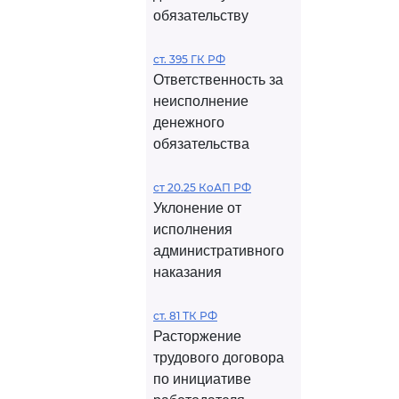
обязательству
ст. 395 ГК РФ
Ответственность за
неисполнение
денежного
обязательства
ст 20.25 КоАП РФ
Уклонение от
исполнения
административного
наказания
ст. 81 ТК РФ
Расторжение
трудового договора
по инициативе