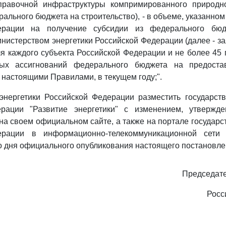
правочной инфраструктуры компримированного природно
ального бюджета на строительство), - в объеме, указанном
ерации на получение субсидии из федерального бю
нистерством энергетики Российской Федерации (далее - зая
ля каждого субъекта Российской Федерации и не более 45
ых ассигнований федерального бюджета на предостав
настоящими Правилами, в текущем году;".
 энергетики Российской Федерации разместить государст
ерации "Развитие энергетики" с изменением, утвержд
на своем официальном сайте, а также на портале государ
ерации в информационно-телекоммуникационной сети 
о дня официального опубликования настоящего постановле
Председате
Росс