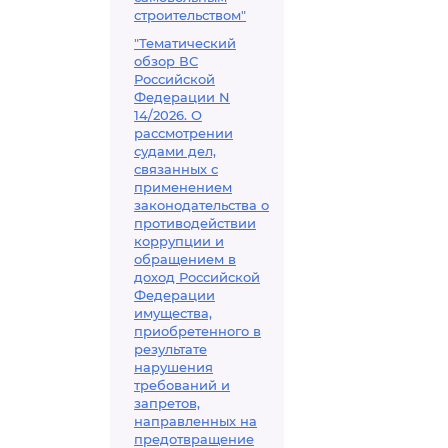
строительством"
"Тематический
обзор ВС
Российской
Федерации N
14/2026. О
рассмотрении
судами дел,
связанных с
применением
законодательства о
противодействии
коррупции и
обращением в
доход Российской
Федерации
имущества,
приобретенного в
результате
нарушения
требований и
запретов,
направленных на
предотвращение