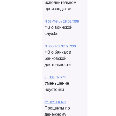
исполнительном
производстве
N 53-ФЗ от 28.03.1998
ФЗ о воинской
службе
N 395-1 от 02.12.1990
ФЗ о банках и
банковской
деятельности
ст. 333 ГК РФ
Уменьшение
неустойки
ст. 317.1 ГК РФ
Проценты по
денежному