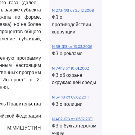
го газа (далее -
 в заявке субъекта
N 273-ФЗ от 25.12.2008
джета по форме,
ФЗ о
вка), но не более
противодействии
 процентов общего
коррупции
ление субсидий,
N 38-ФЗ от 13.03.2006
ФЗ о рекламе
венную программу
енным настоящим
N 7-ФЗ от 10.01.2002
ственных программ
ФЗ об охране
"Интернет" в 2-
окружающей среды
ния.
N 3-ФЗ от 07.02.2011
ль Правительства
ФЗ о полиции
ийской Федерации
N 402-ФЗ от 06.12.2011
ФЗ о бухгалтерском
М.МИШУСТИН
учете