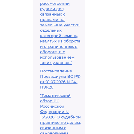
рассмотрении
судами дел,
связанных с
правами на
земельные участки
отдельных
категорий земель,
изъятых из оборота
и ограниченных в
обороте, и с
использованием
таких участков"
Постановление
Президиума ВС РФ
от 01.07.2026 N 24-
ПЭК26
"Тематический
обзор ВС
Российской
Федерации N
13/2026. О судебной
практике по делам,
связанным с
самовольным