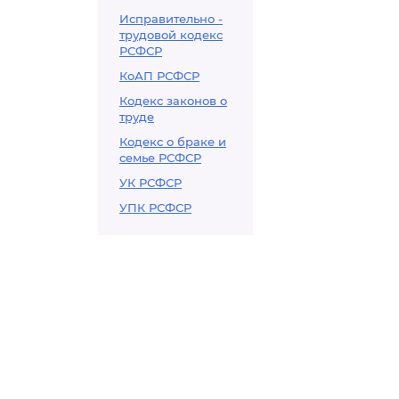
Исправительно -
трудовой кодекс
РСФСР
КоАП РСФСР
Кодекс законов о
труде
Кодекс о браке и
семье РСФСР
УК РСФСР
УПК РСФСР