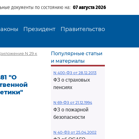
льные документы по состоянию на:
07 августа 2026
Законы
Президент
Правительство
Популярные статьи
приложение N 29 к
и материалы
N 400-ФЗ от 28.12.2013
81 "О
ФЗ о страховых
ственной
пенсиях
етики"
N 69-ФЗ от 21.12.1994
ФЗ о пожарной
безопасности
N 40-ФЗ от 25.04.2002