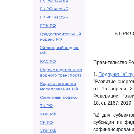
ГК РФ часть 2
ГК РФ часть 3
ГК РФ часть 4
ГПК РФ
В ПРИЛ
Градостроительный
кодекс РФ
Жилищный кодекс
РФ
КАС РФ
Правительство Ро
Кодекс внутреннего
1.
Подпункт "а" пу
водного транспорта
"Развитие энерге
Кодекс торгового
от 15 апреля 2
мореплавания РФ
Федерации "Разви
Семейный кодекс
18, ст. 2167; 2019
ТК РФ
УИК РФ
"а) для субъект
субсидии из фед
УК РФ
софинансировани
УПК РФ