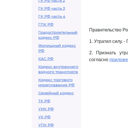
ГК РФ часть 2
ГК РФ часть 3
ГК РФ часть 4
ГПК РФ
Правительство Ро
Градостроительный
кодекс РФ
1. Утратил силу. 
Жилищный кодекс
РФ
2. Признать ут
КАС РФ
согласно
прилож
Кодекс внутреннего
водного транспорта
Кодекс торгового
мореплавания РФ
Семейный кодекс
ТК РФ
УИК РФ
УК РФ
УПК РФ