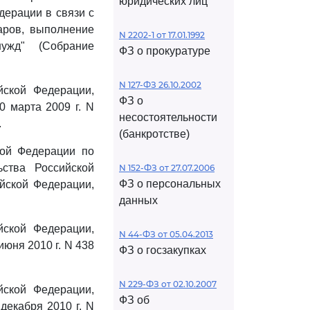
юридических лиц
дерации в связи с
аров, выполнение
N 2202-1 от 17.01.1992
ужд" (Собрание
ФЗ о прокуратуре
N 127-ФЗ 26.10.2002
йской Федерации,
ФЗ о
 марта 2009 г. N
несостоятельности
.
(банкротстве)
кой Федерации по
ства Российской
N 152-ФЗ от 27.07.2006
ФЗ о персональных
ийской Федерации,
данных
йской Федерации,
N 44-ФЗ от 05.04.2013
юня 2010 г. N 438
ФЗ о госзакупках
N 229-ФЗ от 02.10.2007
йской Федерации,
ФЗ об
декабря 2010 г. N