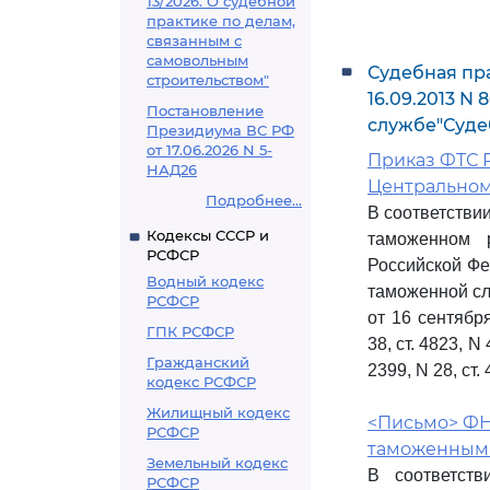
13/2026. О судебной
практике по делам,
связанным с
самовольным
Судебная пр
строительством"
16.09.2013 N
Постановление
службе"Суде
Президиума ВС РФ
от 17.06.2026 N 5-
Приказ ФТС Р
НАД26
Центральном
Подробнее...
В соответстви
Кодексы СССР и
таможенном р
РСФСР
Российской Фед
Водный кодекс
таможенной сл
РСФСР
от 16 сентябр
ГПК РСФСР
38, ст. 4823, N 
Гражданский
2399, N 28, ст.
кодекс РСФСР
Жилищный кодекс
<Письмо> ФНС
РСФСР
таможенными
Земельный кодекс
В соответст
РСФСР