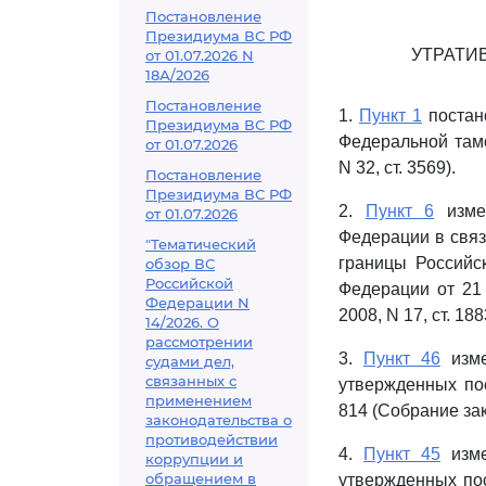
Постановление
Президиума ВС РФ
УТРАТИ
от 01.07.2026 N
18А/2026
Постановление
1.
Пункт 1
постан
Президиума ВС РФ
Федеральной тамо
от 01.07.2026
N 32, ст. 3569).
Постановление
Президиума ВС РФ
2.
Пункт 6
измен
от 01.07.2026
Федерации в связ
"Тематический
границы Российс
обзор ВС
Российской
Федерации от 21 
Федерации N
2008, N 17, ст. 188
14/2026. О
рассмотрении
3.
Пункт 46
изме
судами дел,
связанных с
утвержденных по
применением
814 (Собрание зак
законодательства о
противодействии
4.
Пункт 45
изме
коррупции и
обращением в
утвержденных пос