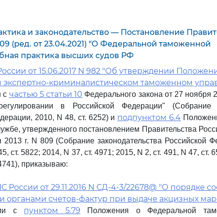
актика и законодательство — Постановление Правит
 809 (ред. от 23.04.2021) "О Федеральной таможенной
бная практика высших судов РФ
оссии от 15.06.2017 N 982 "Об утверждении Положен
 экспертно-криминалистическом таможенном упра
частью 5 статьи 10
и с
Федерального закона от 27 ноября 2
егулировании в Российской Федерации" (Собрание з
подпунктом 6.4
ерации, 2010, N 48, ст. 6252) и
Положени
ужбе, утвержденного постановлением Правительства Рос
я 2013 г. N 809 (Собрание законодательства Российской Ф
45, ст. 5822; 2014, N 37, ст. 4971; 2015, N 2, ст. 491, N 47, ст. 
 4741), приказываю:
 России от 29.11.2016 N СД-4-3/22678@ "О порядке с
 органами счетов-фактур при выдаче акцизных мар
пунктом 5.79
вии с
Положения о Федеральной тамо