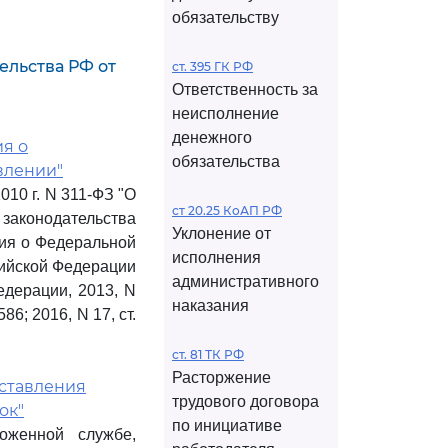
обязательству
ельства РФ от
ст. 395 ГК РФ
Ответственность за
неисполнение
денежного
ия о
обязательства
влении"
010 г. N 311-ФЗ "О
ст 20.25 КоАП РФ
аконодательства
Уклонение от
я о Федеральной
исполнения
сийской Федерации
административного
едерации, 2013, N
наказания
6586; 2016, N 17, ст.
ст. 81 ТК РФ
Расторжение
оставления
трудового договора
ок"
по инициативе
женной службе,