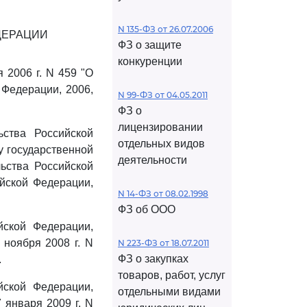
N 135-ФЗ от 26.07.2006
ДЕРАЦИИ
ФЗ о защите
конкуренции
 2006 г. N 459 "О
 Федерации, 2006,
N 99-ФЗ от 04.05.2011
ФЗ о
лицензировании
ства Российской
отдельных видов
у государственной
деятельности
ьства Российской
ийской Федерации,
N 14-ФЗ от 08.02.1998
ФЗ об ООО
йской Федерации,
ноября 2008 г. N
N 223-ФЗ от 18.07.2011
ФЗ о закупках
.
товаров, работ, услуг
йской Федерации,
отдельными видами
 января 2009 г. N