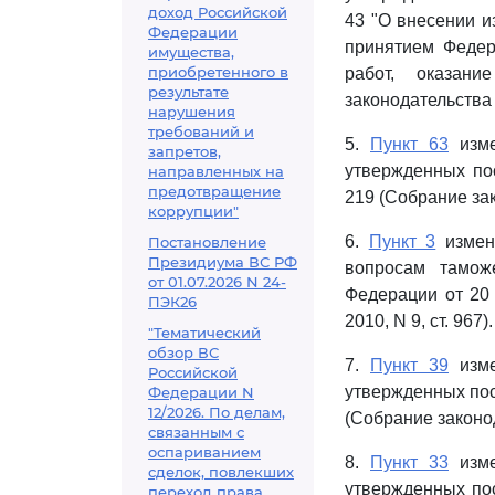
доход Российской
43 "О внесении и
Федерации
принятием Федер
имущества,
приобретенного в
работ, оказан
результате
законодательства 
нарушения
требований и
5.
Пункт 63
изме
запретов,
утвержденных по
направленных на
предотвращение
219 (Собрание зак
коррупции"
6.
Пункт 3
измене
Постановление
Президиума ВС РФ
вопросам тамож
от 01.07.2026 N 24-
Федерации от 20 
ПЭК26
2010, N 9, ст. 967).
"Тематический
обзор ВС
7.
Пункт 39
изме
Российской
утвержденных пос
Федерации N
12/2026. По делам,
(Собрание законод
связанным с
оспариванием
8.
Пункт 33
изме
сделок, повлекших
утвержденных пос
переход права