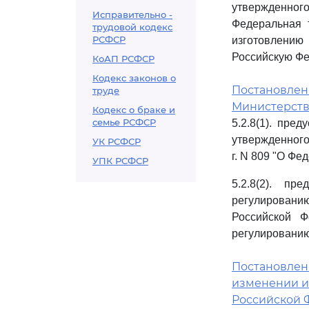
утвержденного
Исправительно -
Федеральная 
трудовой кодекс
РСФСР
изготовлению
Российскую Ф
КоАП РСФСР
Кодекс законов о
Постановление
труде
Министерств
Кодекс о браке и
семье РСФСР
5.2.8(1). пре
утвержденного
УК РСФСР
г. N 809 "О Ф
УПК РСФСР
5.2.8(2). пр
регулировани
Российской 
регулированию
Постановление
изменении и
Российской 