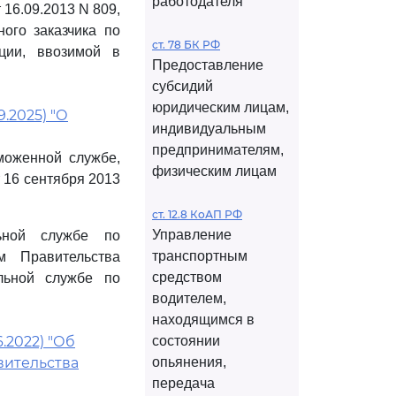
работодателя
16.09.2013 N 809,
ого заказчика по
ст. 78 БК РФ
ции, ввозимой в
Предоставление
субсидий
юридическим лицам,
.2025) "О
индивидуальным
предпринимателям,
оженной службе,
физическим лицам
 16 сентября 2013
ст. 12.8 КоАП РФ
Управление
ной службе по
транспортным
м Правительства
средством
льной службе по
водителем,
находящимся в
.2022) "Об
состоянии
вительства
опьянения,
передача