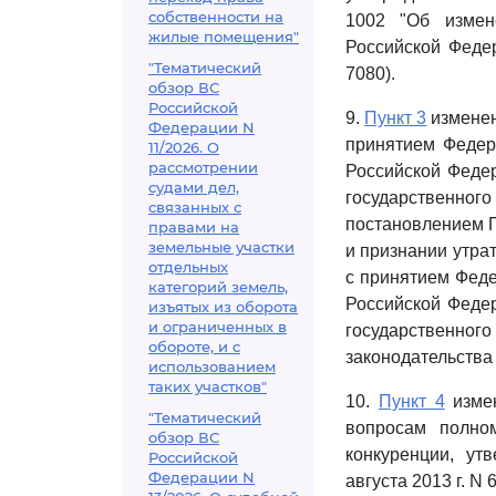
собственности на
1002 "Об измен
жилые помещения"
Российской Федер
"Тематический
7080).
обзор ВС
Российской
9.
Пункт 3
изменен
Федерации N
принятием Федер
11/2026. О
рассмотрении
Российской Феде
судами дел,
государственног
связанных с
постановлением П
правами на
земельные участки
и признании утра
отдельных
с принятием Феде
категорий земель,
Российской Феде
изъятых из оборота
и ограниченных в
государственно
обороте, и с
законодательства 
использованием
таких участков"
10.
Пункт 4
измен
"Тематический
вопросам полно
обзор ВС
конкуренции, ут
Российской
Федерации N
августа 2013 г. N