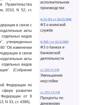
исполнительном
в Правительства
производстве
, 2010, N 52, ст.
N 53-ФЗ от 28.03.1998
ФЗ о воинской
дерации в связи с
службе
нодательные акты
 отдельных видов
и", утвержденных
N 395-1 от 02.12.1990
ФЗ о банках и
480 "Об изменении
банковской
Федерации в связи
деятельности
онодательные акты
 отдельных видов
ации" (Собрание
ст. 333 ГК РФ
Уменьшение
неустойки
кой Федерации по
 сфере развития
ст. 317.1 ГК РФ
й Федерации от 9
Проценты по
 N 33, ст. 4386).
денежному