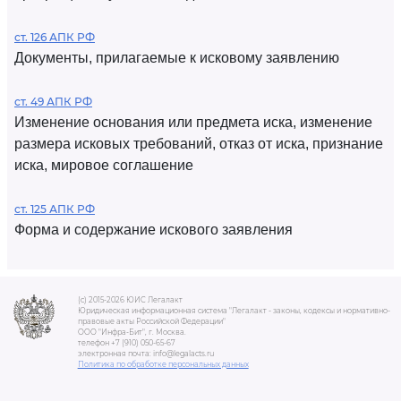
ст. 126 АПК РФ
Документы, прилагаемые к исковому заявлению
ст. 49 АПК РФ
Изменение основания или предмета иска, изменение
размера исковых требований, отказ от иска, признание
иска, мировое соглашение
ст. 125 АПК РФ
Форма и содержание искового заявления
(c) 2015-2026 ЮИС Легалакт
Юридическая информационная система "Легалакт - законы, кодексы и нормативно-
правовые акты Российской Федерации"
ООО "Инфра-Бит", г. Москва.
телефон +7 (910) 050-65-67
электронная почта: info@legalacts.ru
Политика по обработке персональных данных