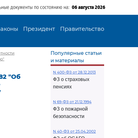
ьные документы по состоянию на:
06 августа 2026
Законы
Президент
Правительство
Популярные статьи
етности
ю"
и материалы
N 400-ФЗ от 28.12.2013
82 "Об
ФЗ о страховых
о
пенсиях
у
N 69-ФЗ от 21.12.1994
ФЗ о пожарной
безопасности
N 40-ФЗ от 25.04.2002