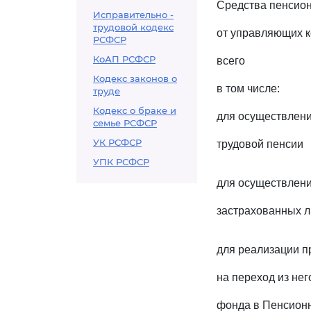
Средства пенсион
Исправительно -
трудовой кодекс
от управляющих к
РСФСР
КоАП РСФСР
всего
Кодекс законов о
в том числе:
труде
Кодекс о браке и
для осуществлени
семье РСФСР
УК РСФСР
трудовой пенсии
УПК РСФСР
для осуществлен
застрахованных л
для реализации п
на переход из не
фонда в Пенсион