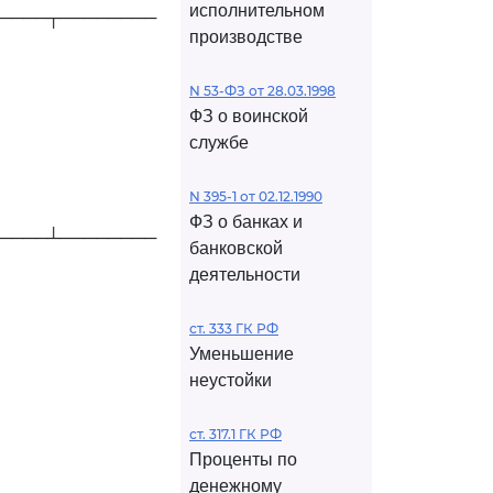
исполнительном
────┬────────
производстве
N 53-ФЗ от 28.03.1998
ФЗ о воинской
службе
N 395-1 от 02.12.1990
ФЗ о банках и
────┴────────
банковской
деятельности
ст. 333 ГК РФ
Уменьшение
неустойки
ст. 317.1 ГК РФ
Проценты по
денежному