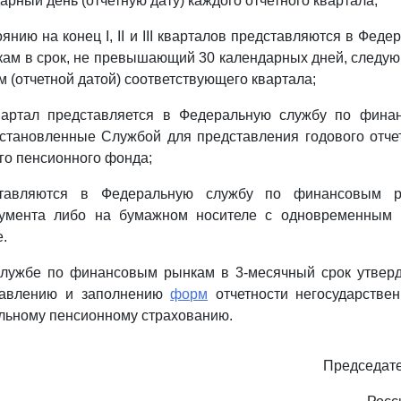
рный день (отчетную дату) каждого отчетного квартала;
оянию на конец I, II и III кварталов представляются в Фед
ам в срок, не превышающий 30 календарных дней, следую
 (отчетной датой) соответствующего квартала;
квартал представляется в Федеральную службу по фин
установленные Службой для представления годового отче
го пенсионного фонда;
дставляются в Федеральную службу по финансовым 
кумента либо на бумажном носителе с одновременным
.
службе по финансовым рынкам в 3-месячный срок утверд
тавлению и заполнению
форм
отчетности негосударствен
льному пенсионному страхованию.
Председате