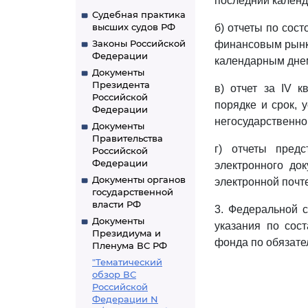
последний календа
Судебная практика
высших судов РФ
б) отчеты по сост
Законы Российской
финансовым рынк
Федерации
календарным днем
Документы
Президента
в) отчет за IV 
Российской
порядке и срок, 
Федерации
негосударственно
Документы
Правительства
г) отчеты пре
Российской
Федерации
электронного до
Документы органов
электронной почте
государственной
власти РФ
3. Федеральной 
Документы
указания по сос
Президиума и
фонда по обязате
Пленума ВС РФ
"Тематический
обзор ВС
Российской
Федерации N