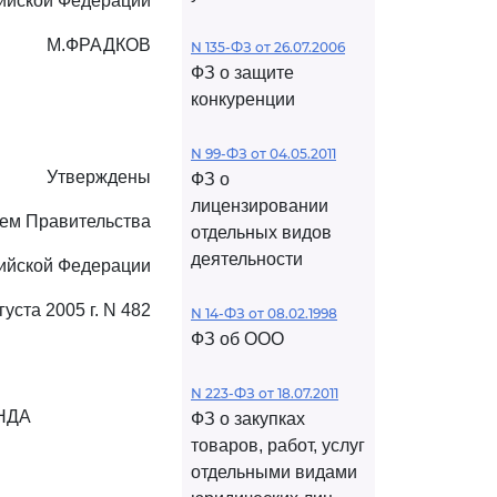
ийской Федерации
М.ФРАДКОВ
N 135-ФЗ от 26.07.2006
ФЗ о защите
конкуренции
N 99-ФЗ от 04.05.2011
Утверждены
ФЗ о
лицензировании
ем Правительства
отдельных видов
деятельности
ийской Федерации
густа 2005 г. N 482
N 14-ФЗ от 08.02.1998
ФЗ об ООО
N 223-ФЗ от 18.07.2011
НДА
ФЗ о закупках
товаров, работ, услуг
отдельными видами