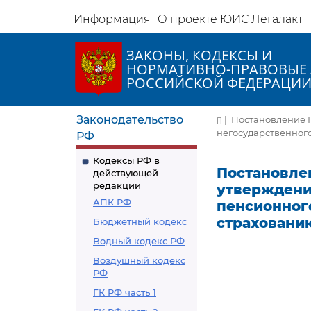
Информация
О проекте ЮИС Легалакт
ЗАКОНЫ, КОДЕКСЫ И
НОРМАТИВНО-ПРАВОВЫЕ 
РОССИЙСКОЙ ФЕДЕРАЦИ
Законодательство
|
Постановление П
негосударственног
РФ
Кодексы РФ в
Постановлен
действующей
редакции
утверждени
АПК РФ
пенсионног
страховани
Бюджетный кодекс
Водный кодекс РФ
Воздушный кодекс
РФ
ГК РФ часть 1