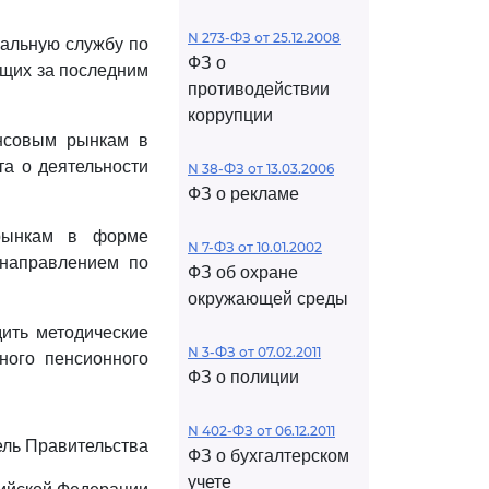
N 273-ФЗ от 25.12.2008
еральную службу по
ФЗ о
щих за последним
противодействии
коррупции
ансовым рынкам в
та о деятельности
N 38-ФЗ от 13.03.2006
ФЗ о рекламе
рынкам в форме
N 7-ФЗ от 10.01.2002
 направлением по
ФЗ об охране
окружающей среды
ить методические
N 3-ФЗ от 07.02.2011
ного пенсионного
ФЗ о полиции
N 402-ФЗ от 06.12.2011
ль Правительства
ФЗ о бухгалтерском
учете