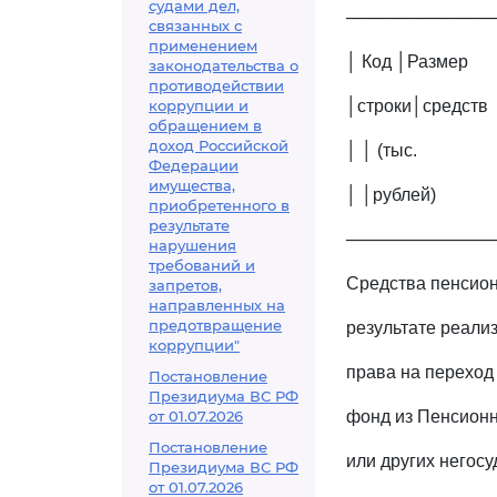
судами дел,
────────────
связанных с
применением
│ Код │Размер
законодательства о
противодействии
коррупции и
│строки│средств
обращением в
доход Российской
│ │ (тыс.
Федерации
имущества,
│ │рублей)
приобретенного в
результате
────────────
нарушения
требований и
Средства пенсион
запретов,
направленных на
предотвращение
результате реали
коррупции"
права на переход
Постановление
Президиума ВС РФ
от 01.07.2026
фонд из Пенсион
Постановление
или других негос
Президиума ВС РФ
от 01.07.2026