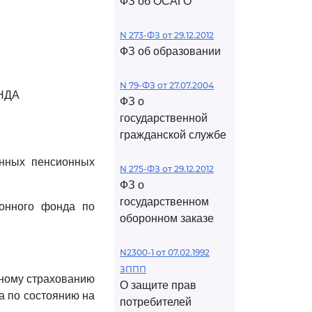
ФЗ об ОСАГО
N 273-ФЗ от 29.12.2012
ФЗ об образовании
N 79-ФЗ от 27.07.2004
НДА
ФЗ о
государственной
гражданской службе
енных пенсионных
N 275-ФЗ от 29.12.2012
ФЗ о
государственном
ионного фонда по
оборонном заказе
N2300-1 от 07.02.1992
ЗППП
нному страхованию
О защите прав
а по состоянию на
потребителей