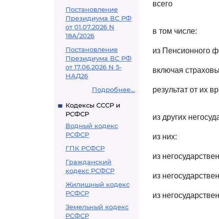
всего
Постановление
Президиума ВС РФ
от 01.07.2026 N
в том числе:
18А/2026
Постановление
из Пенсионного ф
Президиума ВС РФ
от 17.06.2026 N 5-
включая страхов
НАД26
Подробнее...
результат от их 
Кодексы СССР и
РСФСР
из других негосу
Водный кодекс
РСФСР
из них:
ГПК РСФСР
из негосударстве
Гражданский
кодекс РСФСР
из негосударстве
Жилищный кодекс
РСФСР
из негосударстве
Земельный кодекс
РСФСР