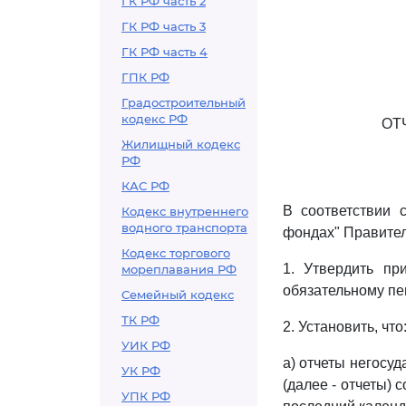
ГК РФ часть 2
ГК РФ часть 3
ГК РФ часть 4
ГПК РФ
Градостроительный
кодекс РФ
ОТ
Жилищный кодекс
РФ
КАС РФ
В соответствии
Кодекс внутреннего
водного транспорта
фондах" Правител
Кодекс торгового
1. Утвердить п
мореплавания РФ
обязательному пе
Семейный кодекс
ТК РФ
2. Установить, что
УИК РФ
а) отчеты негосу
УК РФ
(далее - отчеты) 
УПК РФ