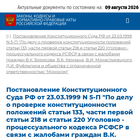
Актуальные документы по состоянию на:
09 августа 2026
ЗАКОНЫ, КОДЕКСЫ И
НОРМАТИВНО-ПРАВОВЫЕ АКТЫ
РОССИЙСКОЙ ФЕДЕРАЦИИ
|
Постановление Конституционного Суда РФ от 23.03.1999
N 5-П "По делу о проверке конституционности положений
статьи 133, части первой статьи 218 и статьи 220 Уголовно -
процессуального кодекса РСФСР в связи с жалобами
граждан В.К. Борисова, Б.А. Кехмана, В.И. Монастырецкого,
Д.И. Фуфлыгина и общества с ограниченной
ответственностью "Моноком"
Постановление Конституционного
Суда РФ от 23.03.1999 N 5-П "По делу
о проверке конституционности
положений статьи 133, части первой
статьи 218 и статьи 220 Уголовно -
процессуального кодекса РСФСР в
связи с жалобами граждан В.К.