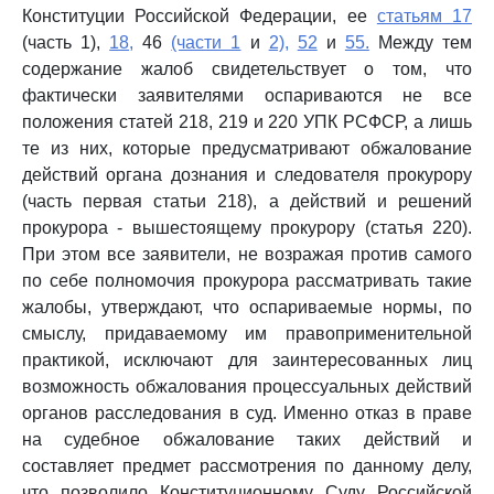
Конституции Российской Федерации, ее
статьям 17
(часть 1),
18,
46
(части 1
и
2),
52
и
55.
Между тем
содержание жалоб свидетельствует о том, что
фактически заявителями оспариваются не все
положения статей 218, 219 и 220 УПК РСФСР, а лишь
те из них, которые предусматривают обжалование
действий органа дознания и следователя прокурору
(часть первая статьи 218), а действий и решений
прокурора - вышестоящему прокурору (статья 220).
При этом все заявители, не возражая против самого
по себе полномочия прокурора рассматривать такие
жалобы, утверждают, что оспариваемые нормы, по
смыслу, придаваемому им правоприменительной
практикой, исключают для заинтересованных лиц
возможность обжалования процессуальных действий
органов расследования в суд. Именно отказ в праве
на судебное обжалование таких действий и
составляет предмет рассмотрения по данному делу,
что позволило Конституционному Суду Российской