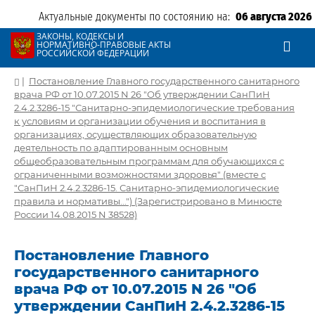
Актуальные документы по состоянию на:
06 августа 2026
ЗАКОНЫ, КОДЕКСЫ И
НОРМАТИВНО-ПРАВОВЫЕ АКТЫ
РОССИЙСКОЙ ФЕДЕРАЦИИ
|
Постановление Главного государственного санитарного
врача РФ от 10.07.2015 N 26 "Об утверждении СанПиН
2.4.2.3286-15 "Санитарно-эпидемиологические требования
к условиям и организации обучения и воспитания в
организациях, осуществляющих образовательную
деятельность по адаптированным основным
общеобразовательным программам для обучающихся с
ограниченными возможностями здоровья" (вместе с
"СанПиН 2.4.2.3286-15. Санитарно-эпидемиологические
правила и нормативы...") (Зарегистрировано в Минюсте
России 14.08.2015 N 38528)
Постановление Главного
государственного санитарного
врача РФ от 10.07.2015 N 26 "Об
утверждении СанПиН 2.4.2.3286-15