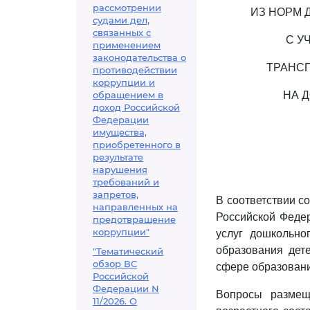
рассмотрении
ИЗ НОРМ 
судами дел,
связанных с
С У
применением
законодательства о
ТРАНСП
противодействии
коррупции и
обращением в
НА 
доход Российской
Федерации
имущества,
приобретенного в
результате
нарушения
требований и
запретов,
В соответствии с
направленных на
Российской Федер
предотвращение
коррупции"
услуг дошкольно
образования дет
"Тематический
обзор ВС
сфере образовани
Российской
Федерации N
Вопросы размеще
11/2026. О