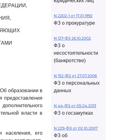
юридических лиц
ЕДЕРАЦИИ,
N 2202-1 от 17.01.1992
НИЯ,
ФЗ о прокуратуре
ЛИЯЮЩИХ
N 127-ФЗ 26.10.2002
ГАМИ
ФЗ о
несостоятельности
(банкротстве)
N 152-ФЗ от 27.07.2006
ФЗ о персональных
"Об образовании в
данных
ия предоставления
 дополнительного
N 44-ФЗ от 05.04.2013
тельной власти в
ФЗ о госзакупках
N 229-ФЗ от 02.10.2007
и населения, его
ФЗ об