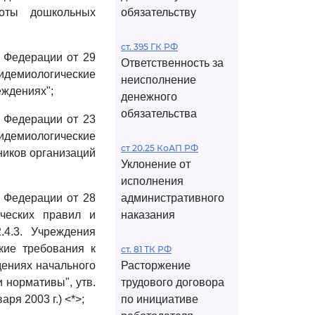
оты дошкольных
обязательству
ст. 395 ГК РФ
й Федерации от 29
Ответственность за
пидемиологические
неисполнение
еждениях";
денежного
обязательства
й Федерации от 23
идемиологические
ст 20.25 КоАП РФ
ников организаций
Уклонение от
исполнения
й Федерации от 28
административного
ческих правил и
наказания
.4.3. Учреждения
кие требования к
ст. 81 ТК РФ
дениях начального
Расторжение
 нормативы", утв.
трудового договора
я 2003 г.) <*>;
по инициативе