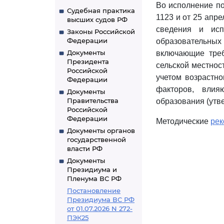
Во исполнение по
Судебная практика
1123 и от 25 апр
высших судов РФ
сведения и исп
Законы Российской
Федерации
образовательных
Документы
включающие треб
Президента
сельской местнос
Российской
учетом возрастно
Федерации
факторов, влия
Документы
Правительства
образования (утве
Российской
Федерации
Методические
рек
Документы органов
государственной
власти РФ
Документы
Президиума и
Пленума ВС РФ
Постановление
Президиума ВС РФ
от 01.07.2026 N 272-
ПЭК25