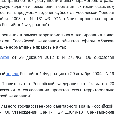
ава, транспортной доступности и иных параметров, отраж
услуг, издания и применения нормативных технических док
носятся к предметам ведения субъектов Российской Федер
бря 2003 г. N 131-ФЗ "Об общих принципах орган
 Российской Федерации").
и решений в рамках территориального планирования в ча
ъектов Российской Федерации объектов сферы образов
ющие нормативные правовые акты:
закон
от 29 декабря 2012 г. N 273-ФЗ "Об образован
ный
кодекс
Российской Федерации от 29 декабря 2004 г. N 1
Правительства Российской Федерации от 24 марта 20
ожения о согласовании проектов схем территориальн
ской Федерации";
лавного государственного санитарного врача Российско
6 "Об утверждении СанПиН 2.4.1.3049-13 "Санитарно-эп