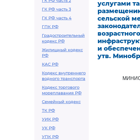
ГК РФ часть 2
услугами т
ГК РФ часть 3
размещению
сельской м
ГК РФ часть 4
законодател
ГПК РФ
возрастного
Градостроительный
инфраструк
кодекс РФ
и обеспече
Жилищный кодекс
утв. Минобр
РФ
КАС РФ
Кодекс внутреннего
МИНИС
водного транспорта
Кодекс торгового
мореплавания РФ
Семейный кодекс
ТК РФ
УИК РФ
УК РФ
УПК РФ