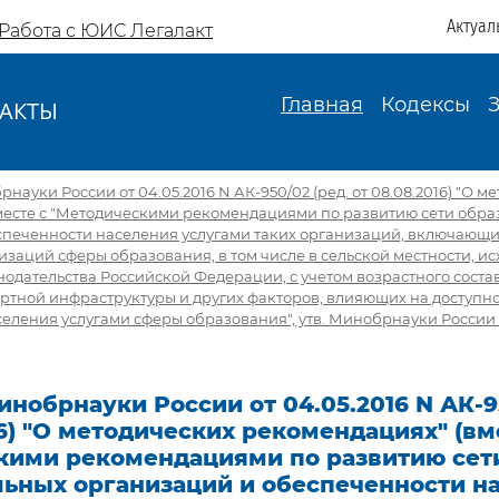
Актуал
Работа с ЮИС Легалакт
Главная
Кодексы
АКТЫ
И
ауки России от 04.05.2016 N АК-950/02 (ред. от 08.08.2016) "О м
месте с "Методическими рекомендациями по развитию сети обра
спеченности населения услугами таких организаций, включающи
аций сферы образования, в том числе в сельской местности, ис
одательства Российской Федерации, с учетом возрастного состав
ртной инфраструктуры и других факторов, влияющих на доступно
еления услугами сферы образования", утв. Минобрнауки России 
нобрнауки России от 04.05.2016 N АК-95
16) "О методических рекомендациях" (вм
кими рекомендациями по развитию сет
льных организаций и обеспеченности н