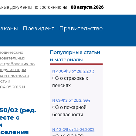
ьные документы по состоянию на:
08 августа 2026
Законы
Президент
Правительство
Популярные статьи
етодических
зовательных
и материалы
е требования по
ходя из норм
N 400-ФЗ от 28.12.2013
а и плотности
ФЗ о страховых
сть и
пенсиях
04.05.2016 N
N 69-ФЗ от 21.12.1994
ФЗ о пожарной
0/02 (ред.
безопасности
есте с
и
N 40-ФЗ от 25.04.2002
аселения