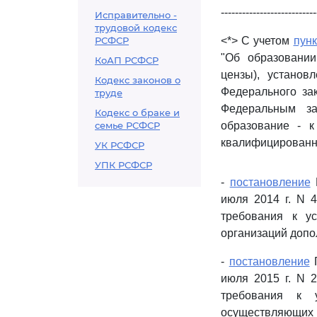
---------------------------
Исправительно -
трудовой кодекс
РСФСР
<*> С учетом
пунк
"Об образовании
КоАП РСФСР
цензы), установ
Кодекс законов о
Федерального за
труде
Федеральным за
Кодекс о браке и
семье РСФСР
образование - 
квалифицированны
УК РСФСР
УПК РСФСР
-
постановление
Г
июля 2014 г. N 
требования к у
организаций допо
-
постановление
Г
июля 2015 г. N 
требования к 
осуществляющи