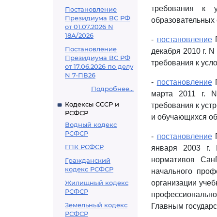
требования к 
Постановление
Президиума ВС РФ
образовательных 
от 01.07.2026 N
18А/2026
-
постановление
Г
Постановление
декабря 2010 г. 
Президиума ВС РФ
требования к усл
от 17.06.2026 по делу
N 7-ПВ26
-
постановление
Г
Подробнее...
марта 2011 г. N
Кодексы СССР и
требования к уст
РСФСР
и обучающихся об
Водный кодекс
РСФСР
-
постановление
Г
ГПК РСФСР
января 2003 г.
нормативов СанП
Гражданский
кодекс РСФСР
начального проф
Жилищный кодекс
организации учеб
РСФСР
профессиональног
Земельный кодекс
Главным государс
РСФСР