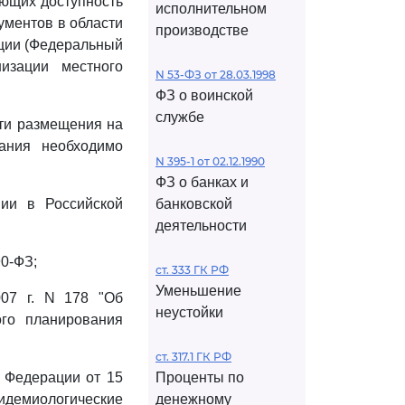
ающих доступность
исполнительном
ументов в области
производстве
ации (Федеральный
изации местного
N 53-ФЗ от 28.03.1998
ФЗ о воинской
службе
сти размещения на
ания необходимо
N 395-1 от 02.12.1990
ФЗ о банках и
ии в Российской
банковской
деятельности
90-ФЗ;
ст. 333 ГК РФ
Уменьшение
07 г. N 178 "Об
неустойки
ого планирования
ст. 317.1 ГК РФ
й Федерации от 15
Проценты по
идемиологические
денежному