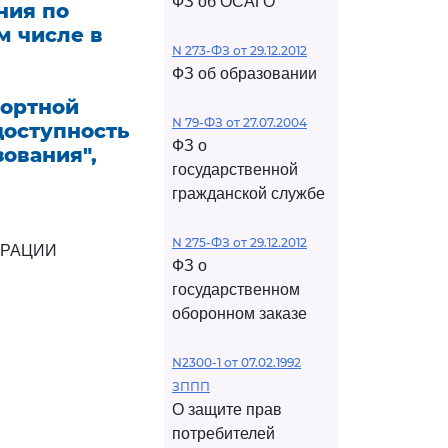
ФЗ об ОСАГО
ния по
м числе в
N 273-ФЗ от 29.12.2012
ФЗ об образовании
портной
N 79-ФЗ от 27.07.2004
доступность
ФЗ о
ования",
государственной
гражданской службе
N 275-ФЗ от 29.12.2012
ЕРАЦИИ
ФЗ о
государственном
оборонном заказе
N2300-1 от 07.02.1992
ЗППП
О защите прав
потребителей