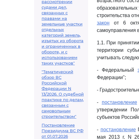
возрастного сост
рассмотрении
судами дел,
образовательных 
связанных с
строительства от
правами на
закон
от 6 октя
земельные участки
отдельных
самоуправления в
категорий земель,
изъятых из оборота
1.1. При приняти
и ограниченных в
территории суб
обороте, и с
использованием
учитывать следу
таких участков"
- Федеральный
"Тематический
обзор ВС
Федерации";
Российской
Федерации N
- Градостроитель
13/2026. О судебной
практике по делам,
-
постановление
связанным с
утверждении Пол
самовольным
строительством"
субъектов Россий
Постановление
-
постановление
Г
Президиума ВС РФ
от 01.07.2026
мая 2013 г. N 2