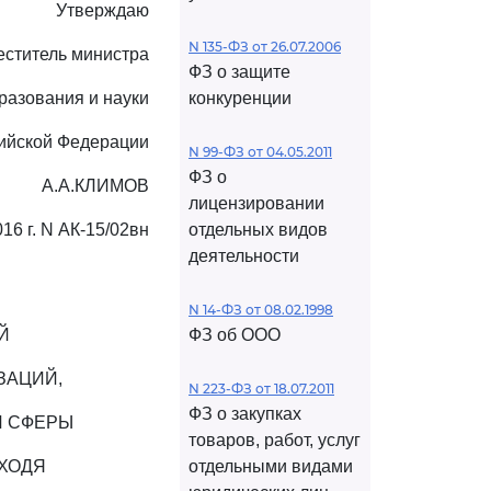
Утверждаю
N 135-ФЗ от 26.07.2006
еститель министра
ФЗ о защите
разования и науки
конкуренции
ийской Федерации
N 99-ФЗ от 04.05.2011
ФЗ о
А.А.КЛИМОВ
лицензировании
16 г. N АК-15/02вн
отдельных видов
деятельности
N 14-ФЗ от 08.02.1998
Й
ФЗ об ООО
ЗАЦИЙ,
N 223-ФЗ от 18.07.2011
ФЗ о закупках
Й СФЕРЫ
товаров, работ, услуг
СХОДЯ
отдельными видами