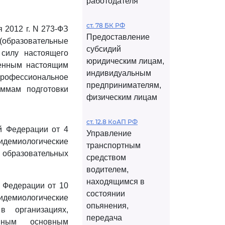
работодателя
ст. 78 БК РФ
 2012 г. N 273-ФЗ
Предоставление
(образовательные
субсидий
 силу настоящего
юридическим лицам,
ленным настоящим
индивидуальным
рофессиональное
предпринимателям,
ммам подготовки
физическим лицам
ст. 12.8 КоАП РФ
й Федерации от 4
Управление
идемиологические
транспортным
образовательных
средством
водителем,
находящимся в
й Федерации от 10
состоянии
идемиологические
опьянения,
 организациях,
передача
анным основным