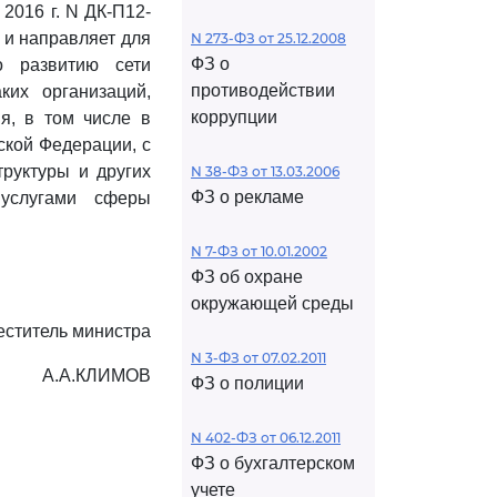
2016 г. N ДК-П12-
 и направляет для
N 273-ФЗ от 25.12.2008
ФЗ о
 развитию сети
противодействии
ких организаций,
коррупции
я, в том числе в
ской Федерации, с
труктуры и других
N 38-ФЗ от 13.03.2006
ФЗ о рекламе
 услугами сферы
N 7-ФЗ от 10.01.2002
ФЗ об охране
окружающей среды
ститель министра
N 3-ФЗ от 07.02.2011
А.А.КЛИМОВ
ФЗ о полиции
N 402-ФЗ от 06.12.2011
ФЗ о бухгалтерском
учете