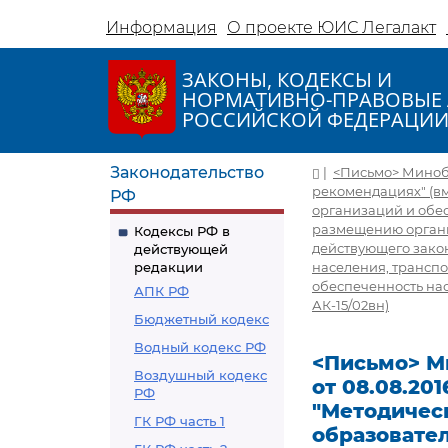
Информация
О проекте ЮИС Легалакт
ЗАКОНЫ, КОДЕКСЫ И
НОРМАТИВНО-ПРАВОВЫЕ 
РОССИЙСКОЙ ФЕДЕРАЦИ
Законодательство
|
<Письмо> Минобрн
рекомендациях" (в
РФ
организаций и обе
размещению организ
Кодексы РФ в
действующего закон
действующей
редакции
населения, транспо
обеспеченность нас
АПК РФ
АК-15/02вн)
Бюджетный кодекс
Водный кодекс РФ
<Письмо> Ми
Воздушный кодекс
от 08.08.20
РФ
"Методичес
ГК РФ часть 1
образовате