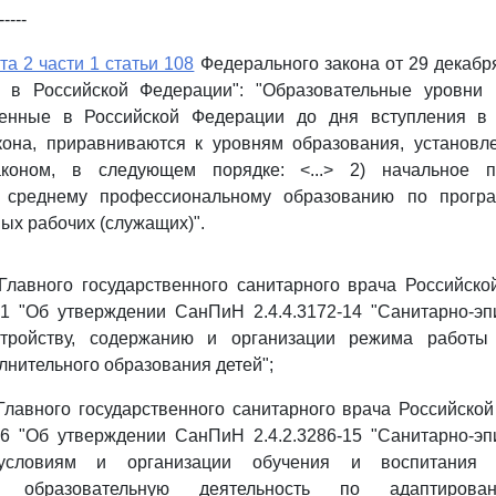
-----
та 2 части 1 статьи 108
Федерального закона от 29 декабря
 в Российской Федерации": "Образовательные уровни 
ленные в Российской Федерации до дня вступления в
кона, приравниваются к уровням образования, установ
коном, в следующем порядке: <...> 2) начальное п
к среднему профессиональному образованию по програ
х рабочих (служащих)".
лавного государственного санитарного врача Российско
41 "Об утверждении СанПиН 2.4.4.3172-14 "Санитарно-эп
стройству, содержанию и организации режима работы 
лнительного образования детей";
лавного государственного санитарного врача Российско
26 "Об утверждении СанПиН 2.4.2.3286-15 "Санитарно-эп
условиям и организации обучения и воспитания в
х образовательную деятельность по адаптиров