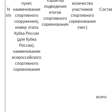
Характер
пункт,
количество
подведения
N
наименование
участников
Состав
итогов
п/п
спортивного
спортивного
спортивного
сооружения),
соревнования
соревнования
номер этапа
(чел.)
Кубка России
(для Кубка
России),
наименование
всероссийского
спортивного
соревнования
всего