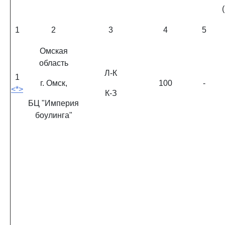
1
2
3
4
5
Омская
область
Л-К
1
г. Омск,
100
-
<*>
К-З
БЦ "Империя
боулинга"