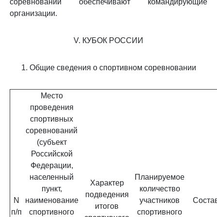
соревнований обеспечивают командирующие
организации.
V. КУБОК РОССИИ
1. Общие сведения о спортивном соревновании
Место
проведения
спортивных
соревнований
(субъект
Российской
Федерации,
населенный
Планируемое
Характер
пункт,
количество
подведения
N
наименование
участников
Соста
итогов
п/п
спортивного
спортивного