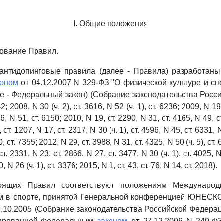
I. Общие положения
нование Правил.
антидопинговые правила (далее - Правила) разработаны 
коном
от 04.12.2007 N 329-ФЗ "О физической культуре и сп
е - Федеральный закон) (Собрание законодательства Росс
2; 2008, N 30 (ч. 2), ст. 3616, N 52 (ч. 1), ст. 6236; 2009, N 19,
6, N 51, ст. 6150; 2010, N 19, ст. 2290, N 31, ст. 4165, N 49, ст
 ст. 1207, N 17, ст. 2317, N 30 (ч. 1), ст. 4596, N 45, ст. 6331, N
, ст. 7355; 2012, N 29, ст. 3988, N 31, ст. 4325, N 50 (ч. 5), ст. 6
т. 2331, N 23, ст. 2866, N 27, ст. 3477, N 30 (ч. 1), ст. 4025, N 
, N 26 (ч. 1), ст. 3376; 2015, N 1, ст. 43, ст. 76, N 14, ст. 2018).
оящих Правил соответствуют положениям Международ
м в спорте, принятой Генеральной конференцией ЮНЕСКО
.10.2005 (Собрание законодательства Российской Федерации
цированной Федеральным
законом
от 27.12.2006 N 240-Ф