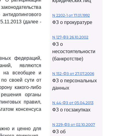
юридических лиц
законодательства
о антидопингового
N 2202-1 от 17.01.1992
.11.2013 (далее -
ФЗ о прокуратуре
N 127-ФЗ 26.10.2002
ФЗ о
несостоятельности
вных федераций,
(банкротстве)
аний, являются
и на всеобщее и
N 152-ФЗ от 27.07.2006
по своей сути от
ФЗ о персональных
орону какого-либо
данных
 решения органы
пинговых правил,
N 44-ФЗ от 05.04.2013
ьтатом консенсуса
ФЗ о госзакупках
N 229-ФЗ от 02.10.2007
ажно и ценно для
ФЗ об
йского движения -