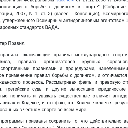
онвенции о борьбе с допингом в спорте" (Собрание 
ации, 2007, N 1, ст. 3) (далее - Конвенция), Всемирног
а, утвержденного Всемирным антидопинговым агентством 15
народных стандартов ВАДА.
ктер Правил.
 правила, включающие правила международных спорти
вила, правила организаторов крупных соревнов
 спортивными правилами и процедурами, нацеленным
ое применение правил борьбы с допингом, и отличаются 
жданского процесса. Рассматривая факты и правовую ст
ды, третейские суды и другие выносящие юридические
тью понимать и уважать существенные отличия антидо
вилах и Кодексе, и тот факт, что Кодекс является резул
сованных в честном спорте во всем мире.
программы призваны сохранить то, что действительно в
о называют "духом спорта". Это является сущностью олимпи