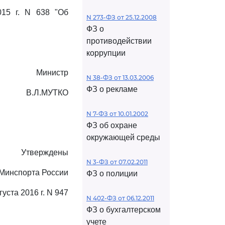
015 г. N 638 "Об
N 273-ФЗ от 25.12.2008
ФЗ о
противодействии
коррупции
Министр
N 38-ФЗ от 13.03.2006
ФЗ о рекламе
В.Л.МУТКО
N 7-ФЗ от 10.01.2002
ФЗ об охране
окружающей среды
Утверждены
N 3-ФЗ от 07.02.2011
Минспорта России
ФЗ о полиции
густа 2016 г. N 947
N 402-ФЗ от 06.12.2011
ФЗ о бухгалтерском
учете