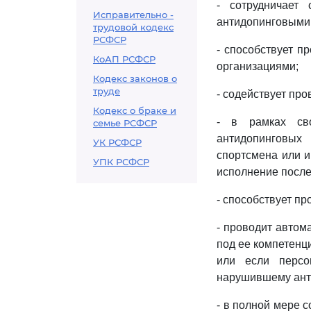
- сотрудничает
Исправительно -
антидопинговыми
трудовой кодекс
РСФСР
- способствует 
КоАП РСФСР
организациями;
Кодекс законов о
труде
- содействует пр
Кодекс о браке и
- в рамках св
семье РСФСР
антидопинговых
УК РСФСР
спортсмена или 
УПК РСФСР
исполнение после
- способствует п
- проводит автом
под ее компетенц
или если персо
нарушившему ант
- в полной мере 