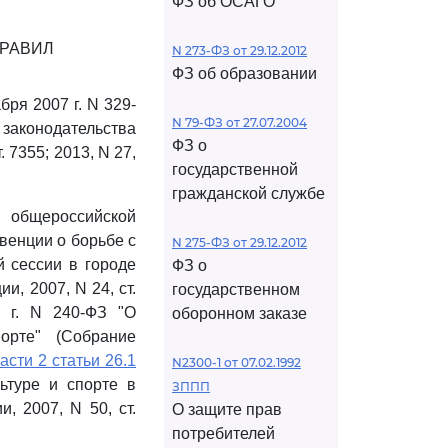
ФЗ об ОСАГО
РАВИЛ
N 273-ФЗ от 29.12.2012
ФЗ об образовании
ря 2007 г. N 329-
N 79-ФЗ от 27.07.2004
 законодательства
ФЗ о
. 7355; 2013, N 27,
государственной
гражданской службе
е общероссийской
венции о борьбе с
N 275-ФЗ от 29.12.2012
 сессии в городе
ФЗ о
, 2007, N 24, ст.
государственном
 г. N 240-ФЗ "О
оборонном заказе
орте" (Собрание
асти 2 статьи 26.1
N2300-1 от 07.02.1992
ьтуре и спорте в
ЗППП
, 2007, N 50, ст.
О защите прав
потребителей