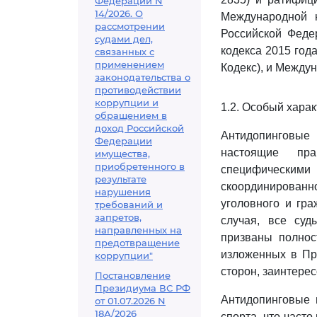
Федерации N
14/2026. О
Международной к
рассмотрении
Российской Федер
судами дел,
кодекса 2015 год
связанных с
применением
Кодекс), и Между
законодательства о
противодействии
коррупции и
1.2. Особый хара
обращением в
доход Российской
Антидопинговые
Федерации
настоящие пра
имущества,
приобретенного в
специфическими
результате
скоординированн
нарушения
уголовного и гра
требований и
запретов,
случая, все су
направленных на
призваны полнос
предотвращение
изложенных в Пра
коррупции"
сторон, заинтере
Постановление
Президиума ВС РФ
Антидопинговые 
от 01.07.2026 N
18А/2026
спорта, что част