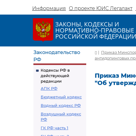
Информация
О проекте ЮИС Легалакт
ЗАКОНЫ, КОДЕКСЫ И
НОРМАТИВНО-ПРАВОВЫЕ 
РОССИЙСКОЙ ФЕДЕРАЦИ
Законодательство
|
Приказ Минспорта
антидопинговых пр
РФ
Кодексы РФ в
Приказ Минсп
действующей
редакции
"Об утверж
АПК РФ
Бюджетный кодекс
Водный кодекс РФ
Воздушный кодекс
РФ
ГК РФ часть 1