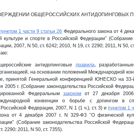
ТВЕРЖДЕНИИ ОБЩЕРОССИЙСКИХ АНТИДОПИНГОВЫХ П
пунктом 1 части 9 статьи 26
Федерального закона от 4 декаб
 культуре и спорте в Российской Федерации" (Собрание
ии, 2007, N 50, ст. 6242; 2010, N 19, ст. 2290; 2011, N 50, ст
ваю:
бщероссийские антидопинговые
правила
, разработанны
рганизацией, на основании положений Международной кон
те, принятой Генеральной конференцией ЮНЕСКО на 33-й
 2005 г. (Собрание законодательства Российской Федерации
цированной Федеральным
законом
от 27 декабря 2006
ждународной конвенции о борьбе с допингом в сп
Российской Федерации, 2007, N 1 (1 ч.), ст. 3) и
пунктом 1 ч
кона от 4 декабря 2007 г. N 329-ФЗ "О физической кул
ации" (Собрание законодательства Российской Федерации
т. 2290; 2011, N 50, ст. 7355).