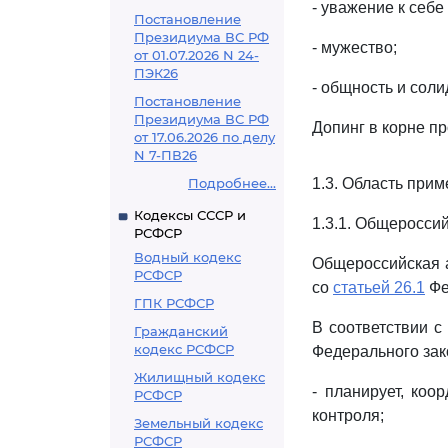
- уважение к себе
Постановление
Президиума ВС РФ
- мужество;
от 01.07.2026 N 24-
ПЭК26
- общность и соли
Постановление
Президиума ВС РФ
Допинг в корне пр
от 17.06.2026 по делу
N 7-ПВ26
Подробнее...
1.3. Область при
Кодексы СССР и
1.3.1. Общеросси
РСФСР
Водный кодекс
Общероссийская а
РСФСР
со
статьей 26.1
Фе
ГПК РСФСР
В соответствии 
Гражданский
кодекс РСФСР
Федерального зако
Жилищный кодекс
- планирует, коо
РСФСР
контроля;
Земельный кодекс
РСФСР