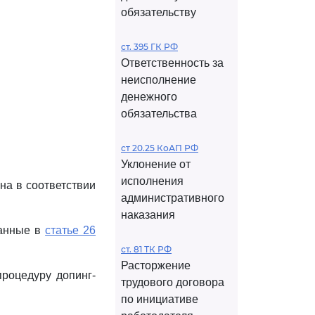
обязательству
ст. 395 ГК РФ
Ответственность за
неисполнение
денежного
обязательства
ст 20.25 КоАП РФ
Уклонение от
исполнения
на в соответствии
административного
наказания
анные в
статье 26
ст. 81 ТК РФ
Расторжение
процедуру допинг-
трудового договора
по инициативе