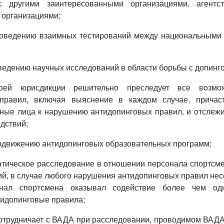
 с другими заинтересованными организациями, агентс
 организациями;
проведению взаимных тестирований между национальными
оведению научных исследований в области борьбы с допинг
оей юрисдикции решительно преследует все возмо
 правил, включая выяснение в каждом случае, причас
иные лица к нарушению антидопинговых правил, и отслеж
дствий;
родвижению антидопинговых образовательных программ;
атическое расследование в отношении персонала спортсм
ий, в случае любого нарушения антидопинговых правил н
нал спортсмена оказывал содействие более чем одн
идопинговые правила;
сотрудничает с ВАДА при расследовании, проводимом ВАДА,