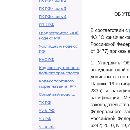
ГК РФ часть 2
ГК РФ часть 3
ОБ У
ГК РФ часть 4
ГПК РФ
В соответствии с
Градостроительный
ФЗ "О физической
кодекс РФ
Российской Федерац
Жилищный кодекс
ст. 3477) приказы
РФ
КАС РФ
1. Утвердить О
Кодекс внутреннего
антидопинговой о
водного транспорта
допингом в спор
Кодекс торгового
Париже 19 октября
мореплавания РФ
2835) и ратифи
Семейный кодекс
ратификации Ме
ТК РФ
законодательства 
УИК РФ
Федерального за
Российской Федер
УК РФ
6242; 2010, N 19, с
УПК РФ