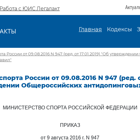
Актуал
Работа с ЮИС Легалакт
Главная
Кодексы
АКТЫ
И
 России от 09.08.2016 N 947 (ред. от 17.01.2019) "Об утвержден
авил"
орта России от 09.08.2016 N 947 (ред. от
дении Общероссийских антидопинговых
МИНИСТЕРСТВО СПОРТА РОССИЙСКОЙ ФЕДЕРАЦИИ
ПРИКАЗ
от 9 августа 2016 г. N 947