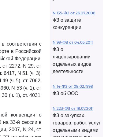
N 135-ФЗ от 26.07.2006
ФЗ о защите
конкуренции
N 99-ФЗ от 04.05.2011
в соответствии с
ФЗ о
орте в Российской
лицензировании
ийской Федерации,
отдельных видов
 ст. 2272, N 29, ст.
деятельности
. 6417, N 51 (ч. 3),
 49 (ч. 5), ст. 7062,
N 14-ФЗ от 08.02.1998
960, N 53 (ч. 1), ст.
ФЗ об ООО
30 (ч. 1), ст. 4031;
N 223-ФЗ от 18.07.2011
ной конвенции о
ФЗ о закупках
 на 33-й сессии в
товаров, работ, услуг
, 2007, N 24, ст.
отдельными видами
З "О ратификации