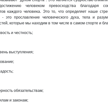
остижению человеком превосходства благодаря со
ов каждого человека. Это то, что определяет наше стр
а - это прославление человеческого духа, тела и разу
тей, которые мы находим в том числе в самом спорте и бла
вость и честность;
вень выступления;
зование;
радость;
ерность обязательствам;
илам и законам;