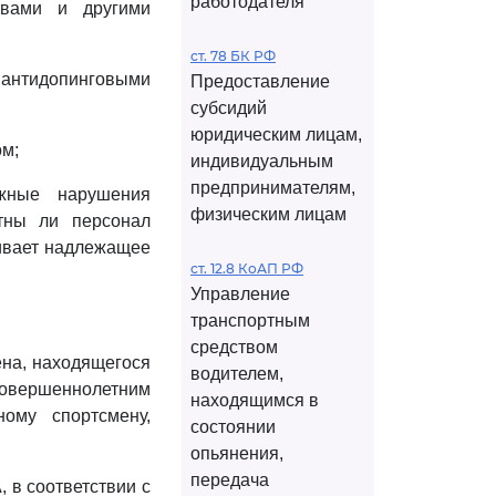
работодателя
твами и другими
ст. 78 БК РФ
 антидопинговыми
Предоставление
субсидий
юридическим лицам,
ом;
индивидуальным
предпринимателям,
жные нарушения
физическим лицам
тны ли персонал
ивает надлежащее
ст. 12.8 КоАП РФ
Управление
транспортным
средством
ена, находящегося
водителем,
есовершеннолетним
находящимся в
ому спортсмену,
состоянии
опьянения,
передача
 в соответствии с