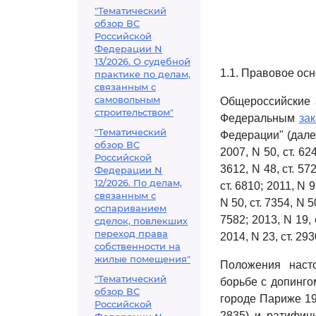
"Тематический
обзор ВС
Российской
Федерации N
13/2026. О судебной
1.1. Правовое ос
практике по делам,
связанным с
самовольным
Общероссийские 
строительством"
Федеральным
за
"Тематический
Федерации" (дале
обзор ВС
2007, N 50, ст. 624
Российской
3612, N 48, ст. 572
Федерации N
12/2026. По делам,
ст. 6810; 2011, N 9,
связанным с
N 50, ст. 7354, N 50
оспариванием
7582; 2013, N 19, с
сделок, повлекших
переход права
2014, N 23, ст. 2930
собственности на
жилые помещения"
Положения наст
"Тематический
борьбе с допинго
обзор ВС
городе Париже 19
Российской
2835) и ратифи