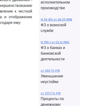
исполнительном
вершенствованию
производстве
емление к честной
ма и отображение
N 53-ФЗ от 28.03.1998
годаря ему:
ФЗ о воинской
службе
N 395-1 от 02.12.1990
ФЗ о банках и
банковской
деятельности
ст. 333 ГК РФ
Уменьшение
неустойки
ст. 317.1 ГК РФ
Проценты по
денежному