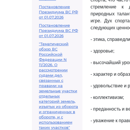
Постановление
стремление к д
Президиума ВС РФ
природных талант
от 01.07.2026
игре. Дух спорт
Постановление
следующих ценнос
Президиума ВС РФ
от 01.07.2026
- этика, справедли
"Тематический
обзор ВС
- здоровье;
Российской
Федерации N
- высочайший уро
11/2026. О
рассмотрении
- характер и обра
судами дел,
связанных с
правами на
- удовольствие и 
земельные участки
отдельных
- коллективизм;
категорий земель,
изъятых из оборота
- преданность и в
и ограниченных в
обороте, и с
- уважение к прав
использованием
таких участков"