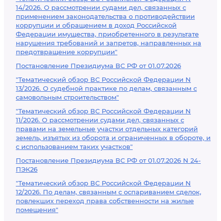
14/2026. О рассмотрении судами дел, связанных с
применением законодательства о противодействии
коррупции и обращением в доход Российской
Федерации имущества, приобретенного в результате
нарушения требований и запретов, направленных на
предотвращение коррупции"
Постановление Президиума ВС РФ от 01.07.2026
"Тематический обзор ВС Российской Федерации N
13/2026. О судебной практике по делам, связанным с
самовольным строительством"
"Тематический обзор ВС Российской Федерации N
11/2026. О рассмотрении судами дел, связанных с
правами на земельные участки отдельных категорий
земель, изъятых из оборота и ограниченных в обороте, и
с использованием таких участков"
Постановление Президиума ВС РФ от 01.07.2026 N 24-
ПЭК26
"Тематический обзор ВС Российской Федерации N
12/2026. По делам, связанным с оспариванием сделок,
повлекших переход права собственности на жилые
помещения"